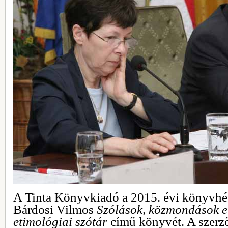
A Tinta Könyvkiadó a 2015. évi könyvhét
Bárdosi Vilmos
Szólások, közmondások e
etimológiai szótár
című könyvét. A szerző