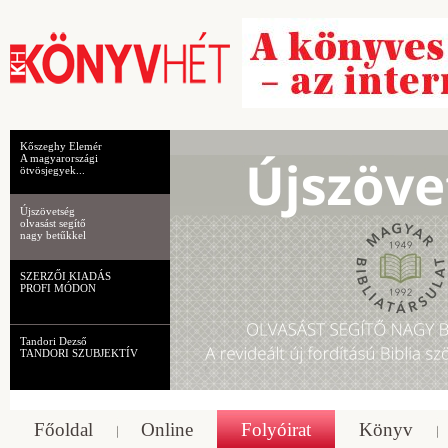
Kőszeghy Elemér
A magyarországi
ötvösjegyek...
Újszövetség
olvasást segítő
nagy betűkkel
SZERZŐI KIADÁS
PROFI MÓDON
Tandori Dezső
TANDORI SZUBJEKTÍV
Főoldal
Online
Folyóirat
Könyv