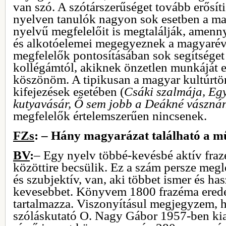
van szó. A szótárszerűséget tovább erősít
nyelven tanulók nagyon sok esetben a ma
nyelvű megfelelőit is megtalálják, amenn
és alkotóelemei megegyeznek a magyaréva
megfelelők pontosításában sok segítsége
kollégámtól, akiknek önzetlen munkáját 
köszönöm. A tipikusan a magyar kultúrtö
kifejezések esetében (
Csáki szalmája, Eg
kutyavásár, Ő sem jobb a Deákné vászná
megfelelők értelemszerűen nincsenek.
FZs
: – Hány magyarázat található a 
BV
:
– Egy nyelv többé-kevésbé aktív fraz
közöttire becsülik. Ez a szám persze meg
és szubjektív, van, aki többet ismer és has
kevesebbet. Könyvem 1800 frazéma ered
tartalmazza. Viszonyításul megjegyzem, 
szóláskutató O. Nagy Gábor 1957-ben ki