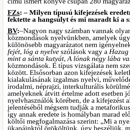
című ismert könyve csupán 280 magyaráz
FZs
: – Milyen típusú kifejezések ered
fektette a hangsúlyt és mi maradt ki a 
BV
:
–Nagyon nagy számban vannak olyan
közmondások nyelvünkben, amelyek úgy
különösebb magyarázatot nem igényelnek.
fejét, lóg a nyelve
szólások vagy a
Hazug 
mint a sánta kutyát
,
A lónak négy lába va
közmondások. E típus vizsgálata nem szer
között. Elsősorban azon kifejezések kele
kialakulásának izgalmas nyelvi, művelődés
irodalmi, néprajzi, interkulturális körülmé
amelyeknek átvitt értelme adott esetben jó
nyelvhasználók körében, de a kifejezést a
jelentéséből mégsem tudják a metaforikus 
így annak eredete is homályban marad elő
költői megfogalmazása szerint: „Mi a nye
ükapáinktól örököltünk, úgy beszéljük, m