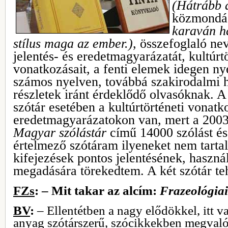
(Hátrább 
közmond
karaván h
stílus maga az ember.)
, összefoglaló n
jelentés- és eredetmagyarázatát, kultúrtö
vonatkozásait, a fenti elemek idegen ny
számos nyelven, továbbá szakirodalmi 
részletek iránt érdeklődő olvasóknak. A
szótár esetében a kultúrtörténeti vonatk
eredetmagyarázatokon van, mert a 2003
Magyar szólástár
című 14000 szólást é
értelmező szótáram ilyeneket nem tartal
kifejezések pontos jelentésének, haszná
megadására törekedtem. A két szótár teh
FZs
: – Mit takar az alcím:
Frazeológiai
BV
:
– Ellentétben a nagy elődökkel, itt 
anyag szótárszerű, szócikkekben megvaló