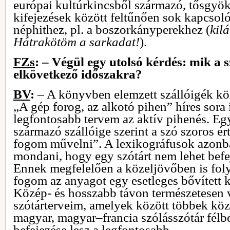
európai kultúrkincsből származó, tősgyö
kifejezések között feltűnően sok kapcsol
néphithez, pl. a boszorkányperekhez (
kilá
Hátrakötöm a sarkadat!
).
FZs
: – Végül egy utolsó kérdés: mik a s
elkövetkező időszakra?
BV
:
– A könyvben elemzett szállóigék kö
„A gép forog, az alkotó pihen” híres sora 
legfontosabb tervem az aktív pihenés. Egy
származó szállóige szerint a szó szoros ér
fogom művelni”. A lexikográfusok azonb
mondani, hogy egy szótárt nem lehet befe
Ennek megfelelően a közeljövőben is fol
fogom az anyagot egy esetleges bővített k
Közép- és hosszabb távon természetesen
szótárterveim, amelyek között többek köz
magyar, magyar–francia szólásszótár félb
befejezése lesz a legfontosabb.