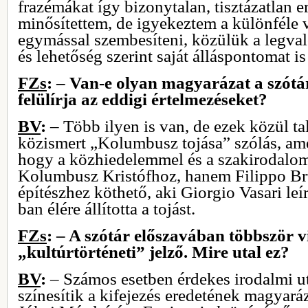
frazémákat így bizonytalan, tisztázatlan 
minősítettem, de igyekeztem a különféle
egymással szembesíteni, közülük a legval
és lehetőség szerint saját álláspontomat 
FZs
: – Van-e olyan magyarázat a szótá
felülírja az eddigi értelmezéseket?
BV
:
– Több ilyen is van, de ezek közül ta
közismert „Kolumbusz tojása” szólás, am
hogy a közhiedelemmel és a szakirodalo
Kolumbusz Kristófhoz, hanem Filippo Brun
építészhez köthető, aki Giorgio Vasari leí
ban élére állította a tojást.
FZs
: – A szótár előszavában többször 
„kultúrtörténeti” jelző. Mire utal ez?
BV
:
– Számos esetben érdekes irodalmi ut
színesítik a kifejezés eredetének magyaráz