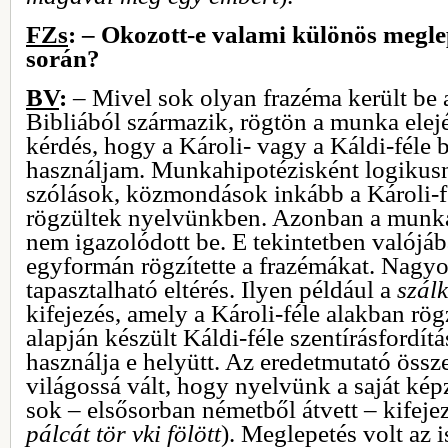
FZs
: – Okozott-e valami különös megl
során?
BV
:
– Mivel sok olyan frazéma került be 
Bibliából származik, rögtön a munka elejé
kérdés, hogy a Károli- vagy a Káldi-féle b
használjam. Munkahipotézisként logikusn
szólások, közmondások inkább a Károli-f
rögzültek nyelvünkben. Azonban a munka 
nem igazolódott be. E tekintetben valójáb
egyformán rögzítette a frazémákat. Nagyo
tapasztalható eltérés. Ilyen például a
szál
kifejezés, amely a Károli-féle alakban rö
alapján készült Káldi-féle szentírásfordí
használja e helyütt. Az eredetmutató össze
világossá vált, hogy nyelvünk a saját ké
sok – elsősorban németből átvett – kifejez
pálcát tör vki fölött
). Meglepetés volt az 