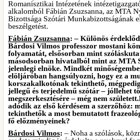
Romanisztikai Intézetének intézetigazgató
alkalomból Fábián Zsuzsanna, az MTA 
Bizottsága Szótári Munkabizottságának el
beszélgetést.
Fábián Zsuzsanna
: – Különös érdeklőd
Bárdosi Vilmos professzor mostani kön
folyamatát, elsősorban mint szóláskutat
másodsorban hivatalból mint az MTA S
jelenlegi elnöke. Mindkét minőségembe
elöljáróban hangsúlyozni, hogy ez a m
korszakalkotónak tekinthető, mégpedig 
jellegű és terjedelmű szótár – jóllehet t
megszerkesztésére – még nem született
adódik az első kérdésem a szerzőhöz: 
tekinthetők a most bemutatott frazeológ
fő előzményeinek?
Bárdosi Vilmos
:
– Noha a szólások, köz