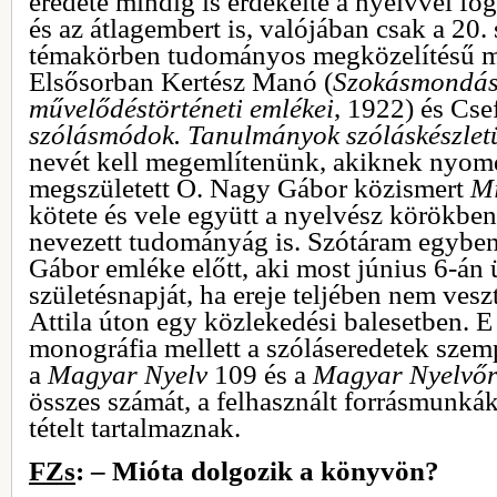
eredete mindig is érdekelte a nyelvvel f
és az átlagembert is, valójában csak a 20.
témakörben tudományos megközelítésű m
Elsősorban Kertész Manó (
Szokásmondás
művelődéstörténeti emlékei
, 1922) és Cse
szólásmódok. Tanulmányok szóláskészlet
nevét kell megemlítenünk, akiknek nyom
megszületett O. Nagy Gábor közismert
Mi
kötete és vele együtt a nyelvész körökbe
nevezett tudományág is. Szótáram egyben 
Gábor emléke előtt, aki most június 6-án
születésnapját, ha ereje teljében nem veszt
Attila úton egy közlekedési balesetben. 
monográfia mellett a szóláseredetek szem
a
Magyar Nyelv
109 és a
Magyar Nyelvő
összes számát, a felhasznált forrásmunká
tételt tartalmaznak.
FZs
: – Mióta dolgozik a könyvön?