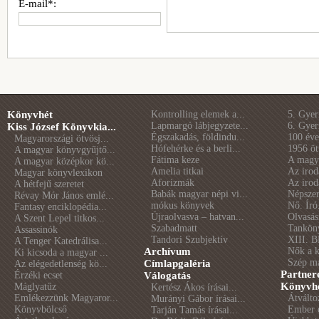
E-mail*:
Könyvhét
Kontrolling elemek a...
5. Gye
Lapmargó lábjegyzete...
6. Gye
Kiss József Könyvkia...
Égszakadás, földindu...
100 éve 
Magyarországi ötvösj...
Hófehérke és a berli...
1956 öt
A magyar könyvgyűjtő...
Fátima keze
A magya
A magyar középkor kö...
Amelia titkai
Az irod
Magyar könyvlexikon
Aforizmák
Az irod
A hétfejű szeretet
Babák magyar népi vi...
Népszer
Révay Mór János emlé...
mókus könyvek
Nő. Író
Fantasy enciklopédia...
Újraolvasva – hatvan...
Olvasás
A Szent Lepel titkos...
Szabadmatt
Tankön
Assassinók
Tandori Szubjektív
XIII. B
A Tenger Katedrálisa...
Archívum
Nők a 
Ki kicsoda a magyar ...
Szép m
Címlapgaléria
Az elégedetlenség kö...
Partner
Érzéki ecset
Válogatás
Könyvhé
Máglyatűz
Kertész Ákos írásai...
Emlékezzünk Magyaror...
Átválto
Murányi Gábor írásai...
Könyvbölcső
Ember é
Tarján Tamás írásai...