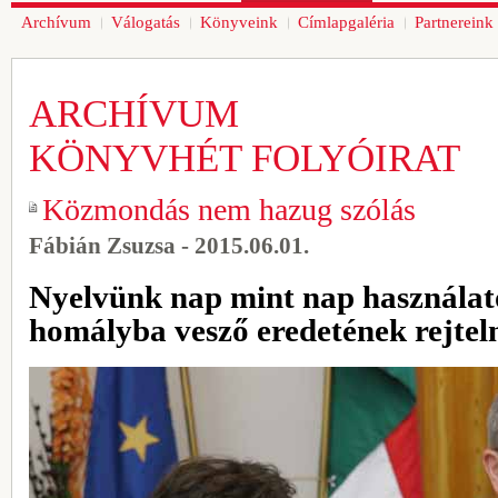
Archívum
Válogatás
Könyveink
Címlapgaléria
Partnereink
ARCHÍVUM
KÖNYVHÉT FOLYÓIRAT
Közmondás nem hazug szólás
Fábián Zsuzsa - 2015.06.01.
Nyelvünk nap mint nap használat
homályba vesző eredetének rejtel