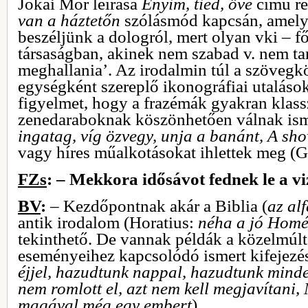
Jókai Mór leírása
Enyim, tied, övé
című r
van a háztetőn
szólásmód kapcsán, amelyn
beszéljünk a dologról, mert olyan vki – fő
társaságban, akinek nem szabad v. nem ta
meghallania’. Az irodalmin túl a szövegk
egységként szereplő ikonográfiai utalások 
figyelmet, hogy a frazémák gyakran klas
zenedaraboknak köszönhetően válnak is
ingatag, víg özvegy, unja a banánt, A sho
vagy híres műalkotásokat ihlettek meg (G
FZs
: – Mekkora idősávot fednek le a v
BV
:
– Kezdőpontnak akár a Biblia (
az al
antik irodalom (Horatius:
néha a jó Homé
tekinthető. De vannak példák a közelmúlt 
eseményeihez kapcsolódó ismert kifejezés
éjjel, hazudtunk nappal, hazudtunk mind
nem romlott el, azt nem kell megjavítani
magával még egy embert
).