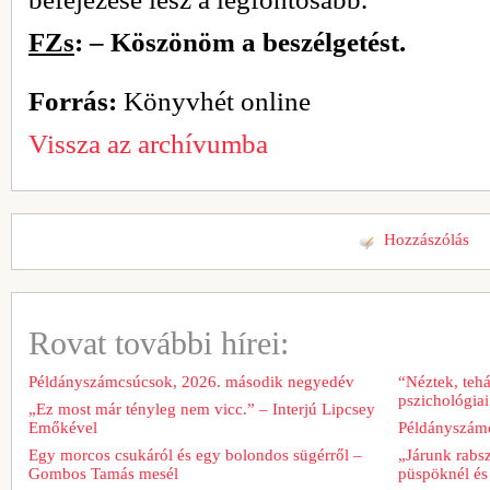
FZs
: – Köszönöm a beszélgetést.
Forrás:
Könyvhét online
Vissza az archívumba
Hozzászólás
Rovat további hírei:
Példányszámcsúcsok, 2026. második negyedév
“Néztek, tehá
pszichológiai
„Ez most már tényleg nem vicc.” – Interjú Lipcsey
Emőkével
Példányszámc
Egy morcos csukáról és egy bolondos sügérről –
„Járunk rabs
Gombos Tamás mesél
püspöknél és