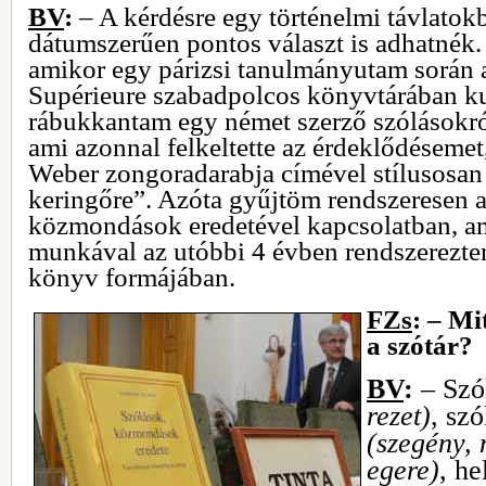
BV
:
– A kérdésre egy történelmi távlatok
dátumszerűen pontos választ is adhatnék
amikor egy párizsi tanulmányutam során 
Supérieure szabadpolcos könyvtárában ku
rábukkantam egy német szerző szólásokról
ami azonnal felkeltette az érdeklődésemet
Weber zongoradarabja címével stílusosan 
keringőre”. Azóta gyűjtöm rendszeresen a
közmondások eredetével kapcsolatban, am
munkával az utóbbi 4 évben rendszerezte
könyv formájában.
FZs
: – Mi
a szótár?
BV
:
– Szó
rezet)
, sz
(szegény,
egere)
, h