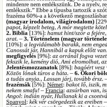
mindenre nem emlékszünk. De a nyelv, re
emlékszik.” Ebbe a típusba tartozik a szó
frazéma 60%-a a következő megoszlásba
(magyar irodalom, világirodalom)
[22
papot, képzelt beteg, A mór megtette köte
2.
Biblia
[13%]:
hamut hint/szór a fejére, 
arat.
–
3.
Történelem (magyar történele
[10%]:
a legvidámabb barakk, nem enged
Canossát jár, Hannibál a kapuk előtt van
megfigyelés
[9%]:
az orránál fogva vezet
fekszik le, kemény dió, Ami elromolhat, az 
Jelentésmozzanatok
[8%]:
bagóért vesz 
Közös lónak túros a háta.
–
6.
Ókori böl
a tudás anyja., Lassan járj, tovább érsz.
frazémák
[5%]:
Német
:
bakot lő, iszik, 
nekem smafu!
–
Francia
:
azsúrban van, is
Angol
:
indián nyár, Hullanak ki a csontv
Spanyol
:
kék vér csörgedezik az ereiben