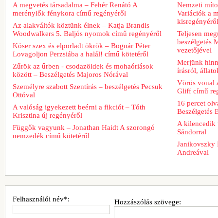
A megvetés társadalma – Fehér Renátó A
Nemzeti míto
merénylők fénykora című regényéről
Variációk a m
kisregényérő
Az alakváltók köztünk élnek – Katja Brandis
Woodwalkers 5. Baljós nyomok című regényéről
Teljesen meg
beszélgetés M
Kóser szex és elporladt ökrök – Bognár Péter
vezetőjével
Lovagoljon Perzsiába a halál! című kötetéről
Merjünk hinn
Zűrök az űrben - csodazöldek és mohaóriások
írásról, álla
között – Beszélgetés Majoros Nórával
Vörös vonal 
Személyre szabott Szentírás – beszélgetés Pecsuk
Gliff című re
Ottóval
16 percet ol
A valóság igyekezett beérni a fikciót – Tóth
Beszélgetés 
Krisztina új regényéről
A kilencedik 
Függők vagyunk – Jonathan Haidt A szorongó
Sándorral
nemzedék című kötetéről
Janikovszky 
Andreával
Felhasználói név*:
Hozzászólás szövege: