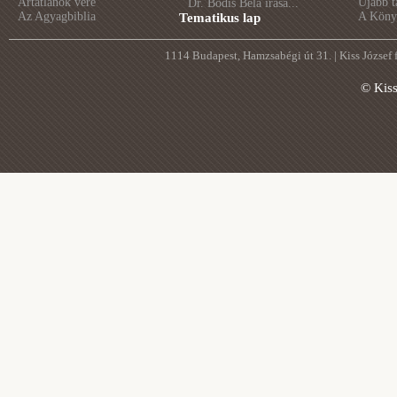
Ártatlanok vére
Újabb t
Dr. Bódis Béla írása...
Az Agyagbiblia
A Könyv
Tematikus lap
1114 Budapest, Hamzsabégi út 31. | Kiss József
© Kis