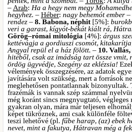
péntek, mint a szombat.
–
Török
:
A kutya 
–
Arab
:
Ha a hegy nem megy Mohamedhe
hegyhez.
–
Héber
:
nagy behemót ember
rendez
–
8. Babona, néphit
[5%]:
burokb
veri a garast, kígyót-békát kiált rá, Hát
Görög–római mitológia
[4%]:
árgus sze
kettévágja a gordiuszi csomót, kitakarítja
Angyal repül el a ház fölött.
–
10. Vallás,
hitéből, csak az imádság tart össze vmit, 
ördög ügyvédje, Szegény az eklézsia!
Eze
vélemények összegzésére, az adatok egyen
javítására volt szükség, mert a források 
meglehetősen pontatlannak bizonyultak. 
frazémák is vannak szép számmal nyelv
még koránt sincs megnyugtató, végleges 
gyakran olyan, mára már teljesen elhomály
képet tükröznek, ami csak különféle föl
teszi lehetővé (pl.
fűbe harap, (az) ebek h
nevet, mint a fakutya, Hátravan még a fek