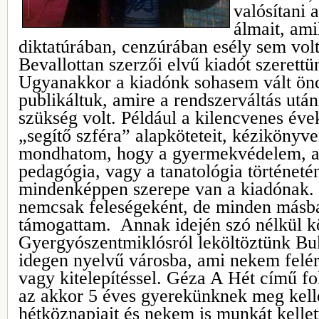
valósítani a
álmait, ami
diktatúrában, cenzúrában esély sem volt
Bevallottan szerzői elvű kiadót szerett
Ugyanakkor a kiadónk sohasem vált ön
publikáltuk, amire a rendszerváltás utá
szükség volt. Például a kilencvenes évek
„segítő szféra” alapköteteit, kézikönyve
mondhatom, hogy a gyermekvédelem, a 
pedagógia, vagy a tanatológia történeté
mindenképpen szerepe van a kiadónak. 
nemcsak feleségeként, de minden másba
támogattam. Annak idején szó nélkül k
Gyergyószentmiklósról leköltöztünk Buk
idegen nyelvű városba, ami nekem felér
vagy kitelepítéssel. Géza A Hét című fol
az akkor 5 éves gyerekünknek meg kelle
hétköznapjait és nekem is munkát kelle