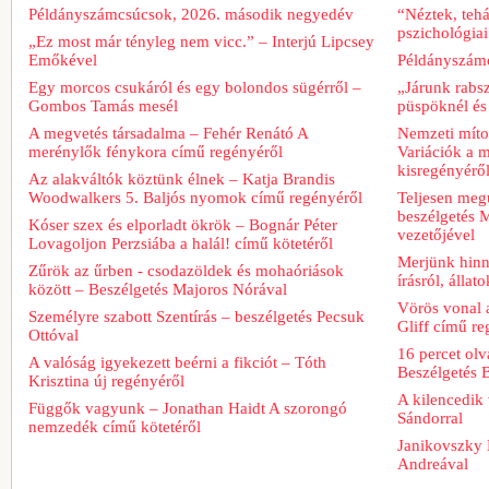
Példányszámcsúcsok, 2026. második negyedév
“Néztek, tehá
pszichológiai
„Ez most már tényleg nem vicc.” – Interjú Lipcsey
Emőkével
Példányszámc
Egy morcos csukáról és egy bolondos sügérről –
„Járunk rabs
Gombos Tamás mesél
püspöknél és
A megvetés társadalma – Fehér Renátó A
Nemzeti míto
merénylők fénykora című regényéről
Variációk a m
kisregényérő
Az alakváltók köztünk élnek – Katja Brandis
Woodwalkers 5. Baljós nyomok című regényéről
Teljesen meg
beszélgetés M
Kóser szex és elporladt ökrök – Bognár Péter
vezetőjével
Lovagoljon Perzsiába a halál! című kötetéről
Merjünk hinn
Zűrök az űrben - csodazöldek és mohaóriások
írásról, álla
között – Beszélgetés Majoros Nórával
Vörös vonal 
Személyre szabott Szentírás – beszélgetés Pecsuk
Gliff című re
Ottóval
16 percet ol
A valóság igyekezett beérni a fikciót – Tóth
Beszélgetés 
Krisztina új regényéről
A kilencedik 
Függők vagyunk – Jonathan Haidt A szorongó
Sándorral
nemzedék című kötetéről
Janikovszky 
Andreával