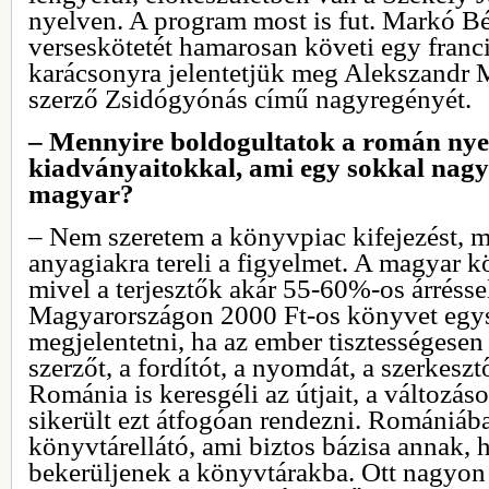
nyelven. A program most is fut. Markó B
verseskötetét hamarosan követi egy franci
karácsonyra jelentetjük meg Alekszandr M
szerző Zsidógyónás című nagyregényét.
– Mennyire boldogultatok a román nye
kiadványaitokkal, ami egy sokkal nagy
magyar?
– Nem szeretem a könyvpiac kifejezést, m
anyagiakra tereli a figyelmet. A magyar 
mivel a terjesztők akár 55-60%-os árréss
Magyarországon 2000 Ft-os könyvet egys
megjelentetni, ha az ember tisztességesen k
szerzőt, a fordítót, a nyomdát, a szerkeszt
Románia is keresgéli az útjait, a változá
sikerült ezt átfogóan rendezni. Romániáb
könyvtárellátó, ami biztos bázisa annak,
bekerüljenek a könyvtárakba. Ott nagyon