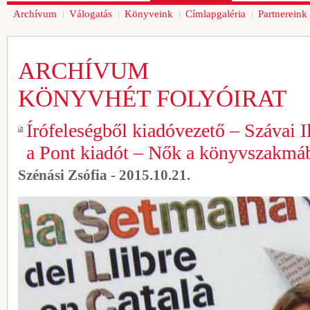
Archívum
Válogatás
Könyveink
Címlapgaléria
Partnereink
ARCHÍVUM
KÖNYVHÉT FOLYÓIRAT
Írófeleségből kiadóvezető – Szávai I
a Pont kiadót – Nők a könyvszakmá
Szénási Zsófia - 2015.10.21.