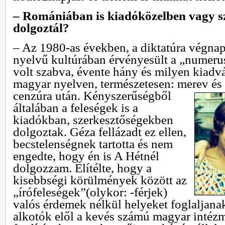
– Romániában is kiadóközelben vagy s
dolgoztál?
– Az 1980-as években, a diktatúra végna
nyelvű kultúrában érvényesült a „numeru
volt szabva, évente hány és milyen kiadv
magyar nyelven, természetesen: merev és 
cenzúra után. Kényszerűségből
általában a feleségek is a
kiadókban, szerkesztőségekben
dolgoztak. Géza fellázadt ez ellen,
becstelenségnek tartotta és nem
engedte, hogy én is A Hétnél
dolgozzam. Elítélte, hogy a
kisebbségi körülmények között az
„írófeleségek”(olykor: -férjek)
valós érdemek nélkül helyeket foglaljanak
alkotók elől a kevés számú magyar inté