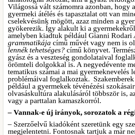
Világossá vált számomra azonban, hogy a
gyermeki átélés és tapasztalat ott van min
cselekvésünk mögött, azaz minden a gy
gyökerezik. Így alakult ki a gyermekekrő
amelyben kiadtuk például Gianni Rodari
grammatikája
című művét vagy nem is ol
lennék tehetséges?
című könyvet. Termés
gyász és a veszteség gondolataival fogla
örömteli dolgokkal is. A negyedévente m
tematikus számai a mai gyermeknevelés 
problémáival foglalkoztak. Szakemberek
például a gyermekek tévénézési szokásairó
olvasáskultúra alakulásáról többször is, a
vagy a parttalan kamaszkorról.
– Vannak-e új irányok, sorozatok a rég
– Szerzőelvű kiadóként szeretünk egy sze
megjelentetni. Fontosnak tartjuk a már ne