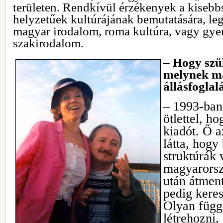
területen. Rendkívül érzékenyek a kisebb
helyzetűek kultúrájának bemutatására, leg
magyar irodalom, roma kultúra, vagy gye
szakirodalom.
– Hogy szül
melynek má
állásfoglal
– 1993-ban 
ötlettel, h
kiadót. Ő a
látta, hogy
struktúrák 
magyarorsz
után átment
pedig keres
Olyan függe
létrehozni