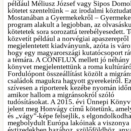
például Méliusz József vagy Sipos Domok
kötetet szenteltünk – az irodalmi köztudat
Mostanában a Gyermekekről – Gyermeke
program alakult a legjobban, az olvasásku
kötetetek sora sorozattá terebélyesedett. 
közvetít például a norvégiai apaszerepről
megjelentetett kiadványunk, azóta is vár
hogy egy magyarországi kutatócsoport rát
a témára. A CONFLUX mellett jó néhány
könyvet megjelentettünk a roma kultúráró
Fordulópont összeállítást közölt a migrán
családok magukra hagyott gyerekeiről. Ez
szívesen a riporterek kezébe nyomán időn
amikor hallom a migránsokról szóló
tudósításokat. A 2015. évi Ünnepi Könyv
jelent meg Honvágy című kötetünk, amel
és „vágy”-képe felsejlik, s elgondolkodha
megbolydult Európa lakóinak a viszonya 
évtizedekben hazához, szülőföldhöz, anya