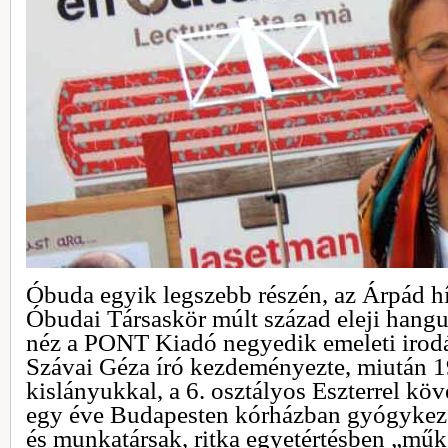
Óbuda egyik legszebb részén, az Árpád 
Óbudai Társaskör múlt század eleji hangu
néz a PONT Kiadó negyedik emeleti irodáj
Szávai Géza író kezdeményezte, miután 1
kislányukkal, a 6. osztályos Eszterrel kö
egy éve Budapesten kórházban gyógykezel
és munkatársak, ritka egyetértésben „mű