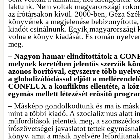
laktunk. Nem voltak magyarországi rokon
az írótársakon kívül. 2000-ben, Géza Szé
könyvének a megjelenése bebizonyította,
kiadót csinálnunk. Egyik magyarországi k
volna e könyv kiadását. És román nyelven
meg.
– Nagyon hamar elindítottátok a CO
melynek keretében jelentős szerzők kön
azonos borítóval, egyszerre több nyelve
a globalizálódással eljött a mellérende
CONFLUX a konfliktus ellentéte, a köz
egymás mellett létezését erősítő progra
– Másképp gondolkodtunk és ma is más
mint a többi kiadó. A szocializmus alatt i
műfordítások jelentek meg, a szomszédos
írószövetségei javaslatot tettek egymásna
könyv, amit a másik nyelvére lefordítanak