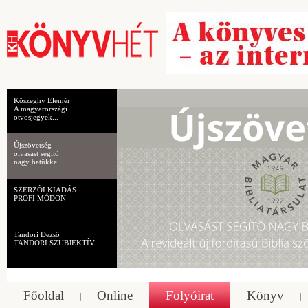
Kőszeghy Elemér
A magyarországi
ötvösjegyek...
Újszövetség
olvasást segítő
nagy betűkkel
SZERZŐI KIADÁS
PROFI MÓDON
Tandori Dezső
TANDORI SZUBJEKTÍV
Főoldal
Online
Folyóirat
Könyv