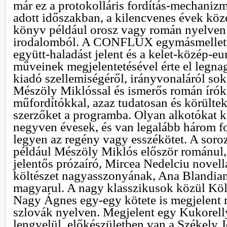
már ez a protokolláris fordítás-mechani
adott időszakban, a kilencvenes évek köz
könyv például orosz vagy román nyelven 
irodalomból. A CONFLUX egymásmellettis
együtt-haladást jelent és a kelet-közép-e
műveinek megjelentetésével érte el legna
kiadó szellemiségéről, irányvonaláról sok
Mészöly Miklóssal és ismerős román írók
műfordítókkal, azaz tudatosan és körültek
szerzőket a programba. Olyan alkotókat ke
negyven évesek, és van legalább három f
legyen az regény vagy esszékötet. A soro
például Mészöly Miklós először románul,
jelentős prózaíró, Mircea Nedelciu novell
költészet nagyasszonyának, Ana Blandian
magyarul. A nagy klasszikusok közül Köl
Nagy Ágnes egy-egy kötete is megjelent 
szlovák nyelven. Megjelent egy Kukorell
lengyelül, előkészületben van a Székely J