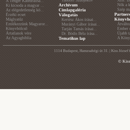
Tandori Szubjektív
XIII. B
A Tenger Katedrálisa...
Archívum
Nők a 
Ki kicsoda a magyar ...
Szép m
Címlapgaléria
Az elégedetlenség kö...
Partner
Érzéki ecset
Válogatás
Könyvhé
Máglyatűz
Kertész Ákos írásai...
Emlékezzünk Magyaror...
Átválto
Murányi Gábor írásai...
Könyvbölcső
Ember é
Tarján Tamás írásai...
Ártatlanok vére
Újabb t
Dr. Bódis Béla írása...
Az Agyagbiblia
A Könyv
Tematikus lap
1114 Budapest, Hamzsabégi út 31. | Kiss József
© Kis