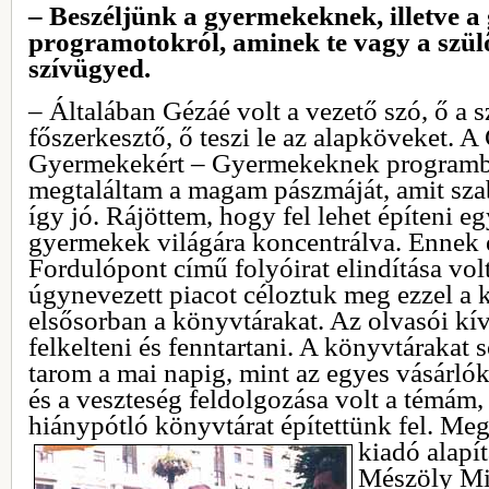
– Beszéljünk a gyermekeknek, illetve a
programotokról, aminek te vagy a szülő
szívügyed.
– Általában Gézáé volt a vezető szó, ő a 
főszerkesztő, ő teszi le az alapköveket. 
Gyermekekért – Gyermekeknek programba
megtaláltam a magam pászmáját, amit sza
így jó. Rájöttem, hogy fel lehet építeni e
gyermekek világára koncentrálva. Ennek e
Fordulópont című folyóirat elindítása vo
úgynevezett piacot céloztuk meg ezzel a
elsősorban a könyvtárakat. Az olvasói kí
felkelteni és fenntartani. A könyvtárakat
tarom a mai napig, mint az egyes vásárló
és a veszteség feldolgozása volt a témám,
hiánypótló könyvtárat építettünk fel.
Megh
kiadó alapí
Mészöly Mi