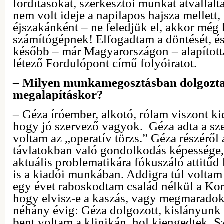
fordításokat, szerkesztői munkát átvállalt
nem volt ideje a napilapos hajsza mellett
éjszakánként – ne feledjük el, akkor még h
számítógépnek! Elfogadtam a döntését, és
később – már Magyarországon – alapított
létező Fordulópont című folyóiratot.
– Milyen munkamegosztásban dolgozta
megalapításkor?
– Géza íróember, alkotó, rólam viszont ki
hogy jó szervező vagyok. Géza adta a sze
voltam az „operatív törzs.” Géza részéről 
távlatokban való gondolkodás képessége, 
aktuális problematikára fókuszáló attitű
is a kiadói munkában. Addigra túl voltam
egy évet raboskodtam család nélkül a Kor
hogy elvisz-e a kaszás, vagy megmaradok
néhány évig: Géza dolgozott, kislányunk i
bent voltam a klinikán, hol kiengedtek.