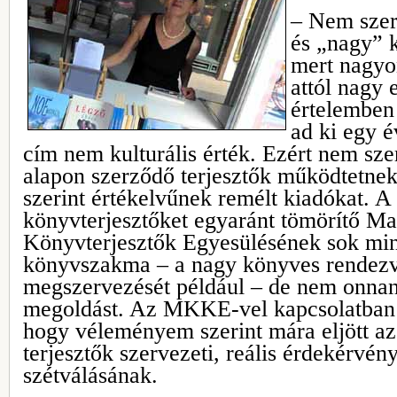
– Nem szer
és „nagy” k
mert nagyo
attól nagy 
értelemben
ad ki egy é
cím nem kulturális érték. Ezért nem szer
alapon szerződő terjesztők működtetnek
szerint értékelvűnek remélt kiadókat. A
könyvterjesztőket egyaránt tömörítő M
Könyvterjesztők Egyesülésének sok min
könyvszakma – a nagy könyves rendez
megszervezését például – de nem onnan 
megoldást. Az MKKE-vel kapcsolatban
hogy véleményem szerint mára eljött az 
terjesztők szervezeti, reális érdekérvén
szétválásának.