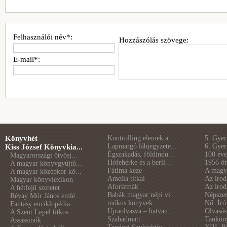
Felhasználói név*:
Hozzászólás szövege:
E-mail*:
Könyvhét
Kontrolling elemek a...
5. Gye
Lapmargó lábjegyzete...
6. Gye
Kiss József Könyvkia...
Égszakadás, földindu...
100 éve 
Magyarországi ötvösj...
Hófehérke és a berli...
1956 öt
A magyar könyvgyűjtő...
Fátima keze
A magya
A magyar középkor kö...
Amelia titkai
Az irod
Magyar könyvlexikon
Aforizmák
Az irod
A hétfejű szeretet
Babák magyar népi vi...
Népszer
Révay Mór János emlé...
mókus könyvek
Nő. Író
Fantasy enciklopédia...
Újraolvasva – hatvan...
Olvasás
A Szent Lepel titkos...
Szabadmatt
Tankön
Assassinók