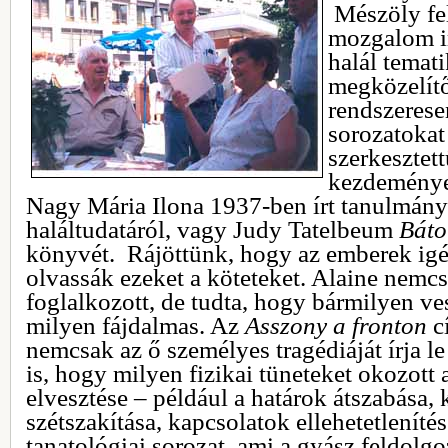
Mészöly fel
mozgalom irá
halál temat
megközelítő
rendszerese
sorozatokat
szerkesztet
kezdeménye
Nagy Mária Ilona 1937-ben írt tanulmány
haláltudatáról, vagy Judy Tatelbeum
Báto
könyvét. Rájöttünk, hogy az emberek igén
olvassák ezeket a köteteket. Alaine nemc
foglalkozott, de tudta, hogy bármilyen ve
milyen fájdalmas. Az
Asszony a fronton
c
nemcsak az ő személyes tragédiáját írja 
is, hogy milyen fizikai tüneteket okozott
elvesztése – például a határok átszabása,
szétszakítása, kapcsolatok ellehetetleníté
tanatológiai sorozat, ami a gyász feldolgo