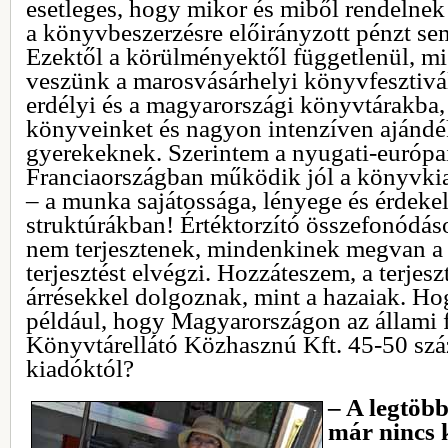
esetleges, hogy mikor és miből rendelnek
a könyvbeszerzésre előirányzott pénzt s
Ezektől a körülményektől függetlenül, mi
veszünk a marosvásárhelyi könyvfesztiv
erdélyi és a magyarországi könyvtárakba,
könyveinket és nagyon intenzíven ajánd
gyerekeknek. Szerintem a nyugati-európa
Franciaországban működik jól a könyvkia
– a munka sajátossága, lényege és érdekel
struktúrákban! Értéktorzító összefonódás
nem terjesztenek, mindenkinek megvan a 
terjesztést elvégzi. Hozzáteszem, a terje
árrésekkel dolgoznak, mint a hazaiak. H
például, hogy Magyarországon az állami 
Könyvtárellátó Közhasznú Kft. 45-50 száz
kiadóktól?
– A legtöb
már nincs 