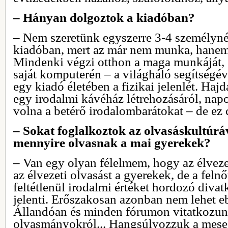
– Hányan dolgoztok a kiadóban?
– Nem szeretünk egyszerre 3-4 személyné
kiadóban, mert az már nem munka, hanem
Mindenki végzi otthon a maga munkáját, 
saját komputerén – a világháló segítségé
egy kiadó életében a fizikai jelenlét. Ha
egy irodalmi kávéház létrehozásáról, nap
volna a betérő irodalombarátokat – de ez
– Sokat foglalkoztok az olvasáskultúráv
mennyire olvasnak a mai gyerekek?
– Van egy olyan félelmem, hogy az élvezet
az élvezeti olvasást a gyerekek, de a feln
feltétlenül irodalmi értéket hordozó div
jelenti. Erőszakosan azonban nem lehet e
Állandóan és minden fórumon vitatkozun
olvasmányokról... Hangsúlyozzuk a mese