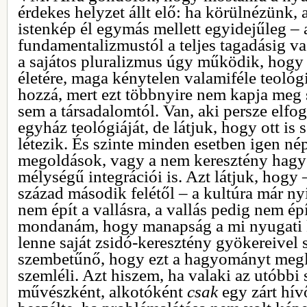
érdekes helyzet állt elő: ha körülnézünk, 
istenkép él egymás mellett egyidejűleg – a
fundamentalizmustól a teljes tagadásig 
a sajátos pluralizmus úgy működik, hogy ak
életére, maga kénytelen valamiféle teológi
hozzá, mert ezt többnyire nem kapja meg 
sem a társadalomtól. Van, aki persze elf
egyház teológiáját, de látjuk, hogy ott is 
létezik. És szinte minden esetben igen né
megoldások, vagy a nem keresztény hag
mélységű integrációi is. Azt látjuk, hogy 
század második felétől – a kultúra már ny
nem épít a vallásra, a vallás pedig nem ép
mondanám, hogy manapság a mi nyugati k
lenne saját zsidó-keresztény gyökereivel
szembetűnő, hogy ezt a hagyományt megl
szemléli. Azt hiszem, ha valaki az utóbbi
művészként, alkotóként
csak
egy zárt hív