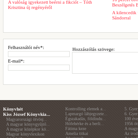
A valóság igyekezett beérni a fikciót – Tóth
Beszélgetés 
Krisztina új regényéről
A kilencedik 
Sándorral
Felhasználói név*:
Hozzászólás szövege:
E-mail*:
Könyvhét
Kontrolling elemek a...
5. Gye
Lapmargó lábjegyzete...
6. Gye
Kiss József Könyvkia...
Égszakadás, földindu...
100 éve 
Magyarországi ötvösj...
Hófehérke és a berli...
1956 öt
A magyar könyvgyűjtő...
Fátima keze
A magya
A magyar középkor kö...
Amelia titkai
Az irod
Magyar könyvlexikon