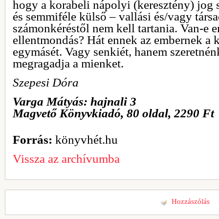
hogy a korabeli nápolyi (keresztény) jog sz
és semmiféle külső – vallási és/vagy társ
számonkéréstől nem kell tartania. Van-e 
ellentmondás? Hát ennek az embernek a k
egymásét. Vagy senkiét, hanem szeretnén
megragadja a mienket.
Szepesi Dóra
Varga Mátyás: hajnali 3
Magvető Könyvkiadó, 80 oldal, 2290 Ft
Forrás:
könyvhét.hu
Vissza az archívumba
Hozzászólás