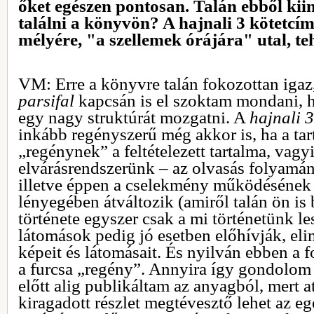
őket egészen pontosan. Talán ebből kii
találni a könyvön? A hajnali 3 kötetcí
mélyére, "a szellemek órájára" utal, t
VM: Erre a könyvre talán fokozottan igaz
parsifal
kapcsán is el szoktam mondani, 
egy nagy struktúrát mozgatni. A
hajnali 3
inkább regényszerű még akkor is, ha a ta
„regénynek” a feltételezett tartalma, vagyi
elvárásrendszerünk – az olvasás folyamán 
illetve éppen a cselekmény működésének
lényegében átváltozik (amiről talán ön is
története egyszer csak a mi történetünk le
látomások pedig jó esetben előhívják, elin
képeit és látomásait. És nyilván ebben a 
a furcsa „regény”. Annyira így gondolom 
előtt alig publikáltam az anyagból, mert a
kiragadott részlet megtévesztő lehet az eg