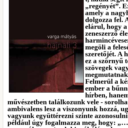
„regényét”. E
amely a nagyh
dolgozza fel. 
elárul, hogy 
zeneszerző éle
harmincévesen
megöli a feles
szeretőjét. A 
ez a szörnyű t
szövegek vagy
megmutatnak 
Felmerül a ké
ember a bűnn
hírben, hane
művészetben találkozunk vele - sorolha
ambivalens lesz a viszonyunk hozzá, u
vagyunk együttérezni szinte azonosulni
például úgy fogalmazza meg, hogy: 