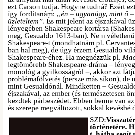
ezt Carson tudja. Hogyne tudná? Ezért ez
így fordítanám:
„én – ugyanúgy, mint ő –
üzleteltem”
. És mit jelent az éjszakával ü
lényegében Shakespeare kortársa (Shakes
meg, Gesualdo 1613-ban). Nem véletlen
Shakespeare-t (mondhatnám pl. Cervantest
ban hal meg), de úgy érzem Gesualdo vilá
Shakespeare-éhez. Ha megnézzük pl.
Mac
legtömörebb Shakespeare-dráma – lényeg
monológ a gyilkosságról –, akkor azt látj
problémafölvetés (persze más síkon), de 
mint Gesualdónál. Mindketten – Gesualdo
éjszakával, az ember (és természetesen ö
kezdtek párbeszédet. Ebben benne van az 
és szerepe megváltozott, sokkal kevésbé d
SZD:
Visszaté
történetére. 
t, hátha segít