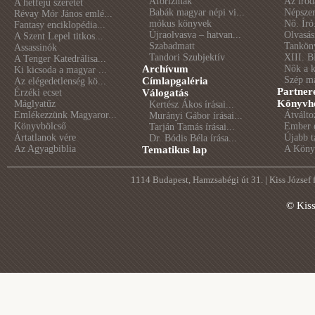
Aforizmák
Az irod
A hétfejű szeretet
Babák magyar népi vi...
Népszer
Révay Mór János emlé...
mókus könyvek
Nő. Író
Fantasy enciklopédia...
Újraolvasva – hatvan...
Olvasás
A Szent Lepel titkos...
Szabadmatt
Tankön
Assassinók
Tandori Szubjektív
XIII. B
A Tenger Katedrálisa...
Archívum
Nők a 
Ki kicsoda a magyar ...
Szép m
Címlapgaléria
Az elégedetlenség kö...
Partner
Érzéki ecset
Válogatás
Könyvhé
Máglyatűz
Kertész Ákos írásai...
Emlékezzünk Magyaror...
Átválto
Murányi Gábor írásai...
Könyvbölcső
Ember é
Tarján Tamás írásai...
Ártatlanok vére
Újabb t
Dr. Bódis Béla írása...
Az Agyagbiblia
A Könyv
Tematikus lap
1114 Budapest, Hamzsabégi út 31. | Kiss József
© Kis