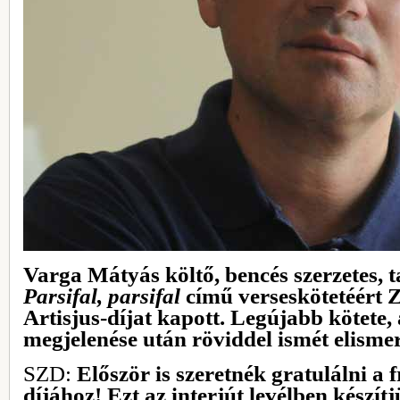
Varga Mátyás költő, bencés szerzetes, t
Parsifal, parsifal
című
verseskötetéért Z
Artisjus-díjat kapott. Legújabb kötete,
megjelenése után röviddel ismét elismer
SZD:
Először is szeretnék gratulálni a f
díjához!
Ezt az interjút levélben készítj