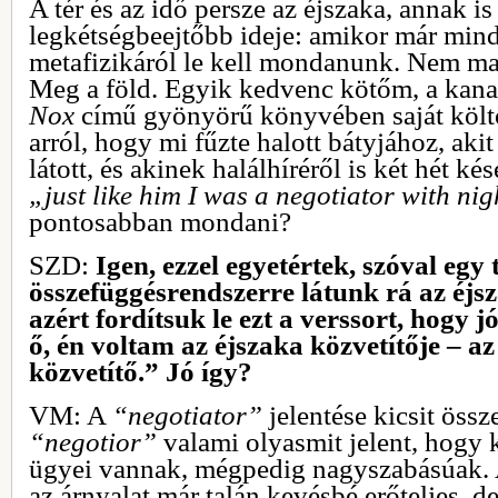
A tér és az idő persze az éjszaka, annak i
legkétségbeejtőbb ideje: amikor már min
metafizikáról le kell mondanunk. Nem mar
Meg a föld. Egyik kedvenc kötőm, a kana
Nox
című gyönyörű könyvében saját költői 
arról, hogy mi fűzte halott bátyjához, aki
látott, és akinek halálhíréről is két hét ké
„just like him I was a negotiator with nig
pontosabban mondani?
SZD:
Igen, ezzel egyetértek, szóval egy
összefüggésrendszerre látunk rá az éjs
azért fordítsuk le ezt a verssort, hogy 
ő, én voltam az éjszaka közvetítője – az
közvetítő.” Jó így?
VM: A
“negotiator”
jelentése kicsit össze
“negotior”
valami olyasmit jelent, hogy 
ügyei vannak, mégpedig nagyszabásúak. 
az árnyalat már talán kevésbé erőteljes, de