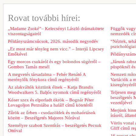
Rovat további hírei:
„Madame Zsoké”– Kelecsényi László drámakötete
Függők vagyu
viszontagságairól
nemzedék cím
Példányszámcsúcsok, 2026. második negyedév
“Néztek, tehá
pszichológiai
„Ez most már tényleg nem vicc.” – Interjú Lipcsey
Emőkével
Példányszámc
Egy morcos csukáról és egy bolondos sügérről –
„Járunk rabs
Gombos Tamás mesél
püspöknél és
A megvetés társadalma – Fehér Renátó A
Nemzeti míto
merénylők fénykora című regényéről
Variációk a m
kisregényérő
Az alakváltók köztünk élnek – Katja Brandis
Woodwalkers 5. Baljós nyomok című regényéről
Teljesen meg
beszélgetés M
Kóser szex és elporladt ökrök – Bognár Péter
vezetőjével
Lovagoljon Perzsiába a halál! című kötetéről
Merjünk hinn
Zűrök az űrben - csodazöldek és mohaóriások
írásról, álla
között – Beszélgetés Majoros Nórával
Vörös vonal 
Személyre szabott Szentírás – beszélgetés Pecsuk
Gliff című re
Ottóval
16 percet ol