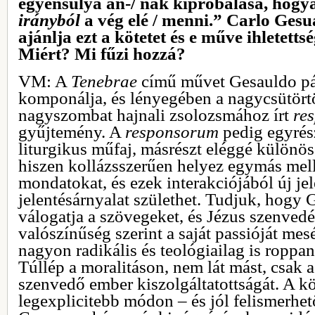
egyensúlya an-/ nak kipróbálása, hogy
irányból
a vég elé / menni.” Carlo Ges
ajánlja ezt a kötetet és e műve ihletetts
Miért? Mi fűzi hozzá?
VM: A
Tenebrae
című művet Gesauldo pár 
komponálja, és lényegében a nagycsütört
nagyszombat hajnali zsolozsmához írt
re
gyűjtemény. A
responsorum
pedig egyrés
liturgikus műfaj, másrészt eléggé különös
hiszen kollázsszerűen helyez egymás mell
mondatokat, és ezek interakciójából új jel
jelentésárnyalat születhet. Tudjuk, hogy
válogatja a szövegeket, és Jézus szenved
valószínűség szerint a saját passióját mesé
nagyon radikális és teológiailag is roppan
Túllép a moralitáson, nem lát mást, csak a
szenvedő ember kiszolgáltatottságát. A k
legexplicitebb módon – és jól felismerhet