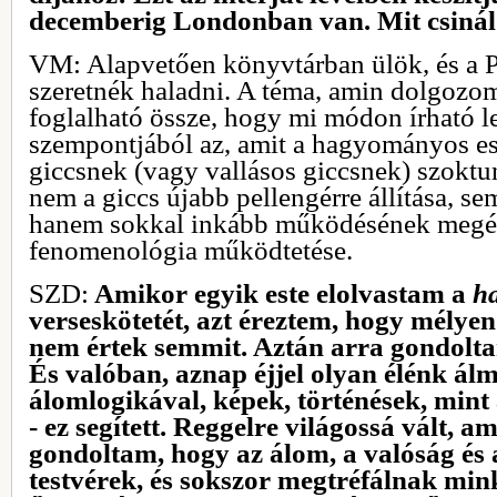
decemberig Londonban van. Mit csinál
VM: Alapvetően könyvtárban ülök, és a
szeretnék haladni. A téma, amin dolgozo
foglalható össze, hogy mi módon írható le
szempontjából az, amit a hagyományos esz
giccsnek (vagy vallásos giccsnek) szokt
nem a giccs újabb pellengérre állítása, se
hanem sokkal inkább működésének megért
fenomenológia működtetése.
SZD:
Amikor egyik este elolvastam a
ha
verseskötetét, azt éreztem, hogy mélyen 
nem értek semmit. Aztán arra gondolta
És valóban, aznap éjjel olyan élénk álm
álomlogikával, képek, történések, mint 
- ez segített. Reggelre világossá vált, 
gondoltam, hogy az álom, a valóság és 
testvérek, és sokszor megtréfálnak min