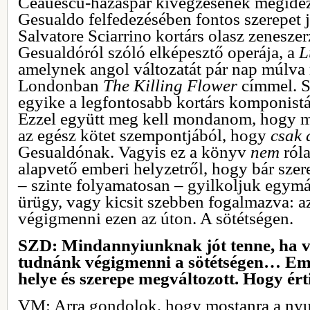
Ceauescu-házaspár kivégzésének megidéz
Gesualdo felfedezésében fontos szerepet 
Salvatore Sciarrino kortárs olasz zeneszer
Gesualdóról szóló elképesztő operája, a
L
amelynek angol változatát pár nap múlva
Londonban
The Killing Flower
címmel. S
egyike a legfontosabb kortárs komponist
Ezzel együtt meg kell mondanom, hogy m
az egész kötet szempontjából, hogy
csak 
Gesualdónak. Vagyis ez a könyv
nem
róla
alapvető emberi helyzetről, hogy bár szer
– szinte folyamatosan – gyilkoljuk egymá
ürügy, vagy kicsit szebben fogalmazva: a
végigmenni ezen az úton. A sötétségen.
SZD: Mindannyiunknak jót tenne, ha va
tudnánk végigmenni a sötétségen… Emlí
helye és szerepe megváltozott. Hogy ért
VM: Arra gondolok, hogy mostanra a nyu