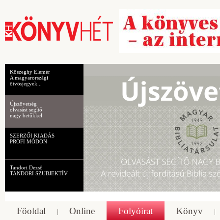
Kőszeghy Elemér
A magyarországi
ötvösjegyek...
Újszövetség
olvasást segítő
nagy betűkkel
SZERZŐI KIADÁS
PROFI MÓDON
Tandori Dezső
TANDORI SZUBJEKTÍV
Főoldal
Online
Folyóirat
Könyv