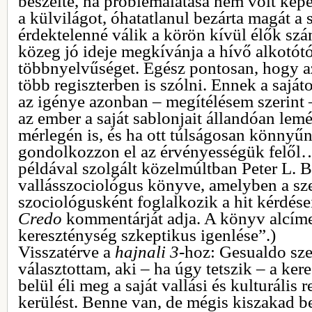
beszélte, ha problémalátása nem volt képe
a külvilágot, óhatatlanul bezárta magát a 
érdektelenné válik a körön kívül élők szá
közeg jó ideje megkívánja a hívő alkotótó
többnyelvűséget. Egész pontosan, hogy a
több regiszterben is szólni. Ennek a saj
az igénye azonban – megítélésem szerint 
az ember a saját sablonjait állandóan lemé
mérlegén is, és ha ott túlságosan könnyűn
gondolkozzon el az érvényességük felől…
példával szolgált közelmúltban Peter L. B
vallásszociológus könyve, amelyben a sz
szociológusként foglalkozik a hit kérdése
Credo
kommentárját adja. A könyv alcíme
kereszténység szkeptikus igenlése”.)
Visszatérve a
hajnali 3
-hoz: Gesualdo sz
választottam, aki – ha úgy tetszik – a k
belül éli meg a saját vallási és kulturális 
kerülést. Benne van, de mégis kiszakad b