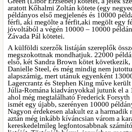
Green (Líbor Erzsébet) kötetei, a jelek sze
aratott Kőhalmi Zoltán kötete (egy negy
példányos első megjelenés és 10000 pél
férfi, aki megölte a férfit,aki megölt egy f
jóvoltából a végén 10000 – 10000 példán
Závada Pál kötetei.
A külföldi szerzők listáján szereplők össz
megszokottnak mondhatjuk. 22000 példán
első, két Sandra Brown kötet következik,
Danielle Steel, és még mindig nem jutott
alapszámig, mert utánuk egyenként 1300
Lagercrantz és Stephen King műve került 
Júlia-Romána kiadványokkal jutunk el a
ahol még megtalálható Frederick Forsyth 
ismét egy újabb, szerényen 10000 példány
Nagyon érdekesen alakult ez a harmadik n
aztán még inkább kíváncsian várom a kar
kereskedelmileg legfontosabbnak számít