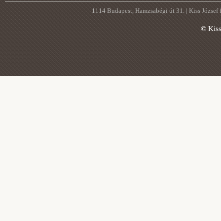
1114 Budapest, Hamzsabégi út 31. | Kiss József
© Kis