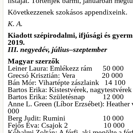
listáját. Történjék bármi, januárban megt
Következzenek szokásos appendixeink.
K. A.
Kiadott szépirodalmi, ifjúsági és gyer
2019
.
III. negyedév, július–szeptember
Magyar szerzők
Leiner Laura: Emlékezz rám 50 000
Grecsó Krisztián: Vera 20 000
Bán Mór: Vihartépte zászlaink 14 100
Bartos Erika: Kistestvérek, nagytestvér
Bartos Erika: Születésnap 12 000
Anne L. Green (Líbor Erzsébet): Heat
000
Berg Judit: Rumini 10 000
Fejős Éva: Csajok 2 10 000
Kőhalmi Zoltán: A férfi, aki megölte a férf