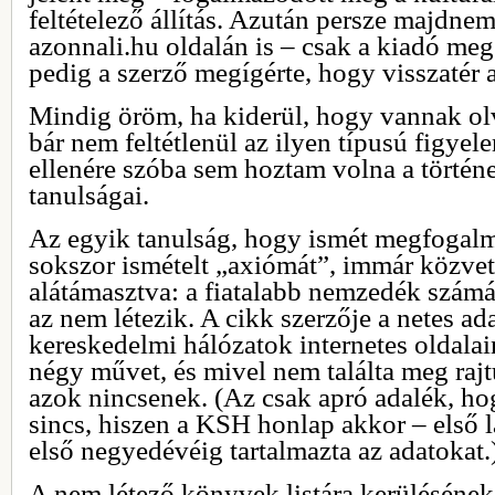
feltételező állítás. Azután persze majdne
azonnali.hu oldalán is – csak a kiadó megs
pedig a szerző megígérte, hogy visszatér a
Mindig öröm, ha kiderül, hogy vannak ol
bár nem feltétlenül az ilyen típusú figye
ellenére szóba sem hoztam volna a történ
tanulságai.
Az egyik tanulság, hogy ismét megfogal
sokszor ismételt „axiómát”, immár közvetl
alátámasztva: a fiatalabb nemzedék számár
az nem létezik. A cikk szerzője a netes a
kereskedelmi hálózatok internetes oldalain
négy művet, és mivel nem találta meg rajtu
azok nincsenek. (Az csak apró adalék, hog
sincs, hiszen a KSH honlap akkor – első l
első negyedévéig tartalmazta az adatokat.
A nem létező könyvek listára kerülésének 