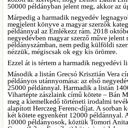
50000 példányban jelent meg, akkor az ú
Márpedig a harmadik negyedév legnagy
megjelent könyve a magyar szerzők kateg
példánnyal az Emlékezz rám. 2018 októb
negyedévben magyar szerző műve jelent
példányszámban, nem pedig külföldi szerz
nézzük, mégiscsak ok egy kis örömre.
Ezzel át is tértem a harmadik negyedévi li
Második a listán Grecsó Krisztián Vera 
példányos utánnyomása: az első negyedévi
25000 példánnyal. Harmadik a listán 14
Vihartépte zászlaink című kötete – Bán 
meg a kiemelkedő történeti irodalmi tevé
alapított Herczeg Ferenc-díjat. A sorban 
két kötete egyenként 12000 példánnyal. 
10000 példányosok, köztük Tomori Anita