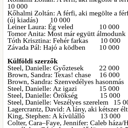
10 000
Kőhalmi Zoltán: A férfi, aki megölte a férf
(új kiadás) 10 000
Leiner Laura: Ég veled 10 000
Tomor Anita: Most már együtt álmodun
Tóth Krisztina: Fehér farkas 10 000
Závada Pál: Hajó a ködben 10 000
Külföldi szerzők
Steel, Danielle: Győztesek 22 000
Brown, Sandra: Texas! chase 16 000
Brown, Sandra: Szenvedélyes hasonmá
Steel, Danielle: Az igazi 15 000
Steel, Danielle: Örökség 15 000
Steel, Danielle: Veszélyes szerelem 15 0
Lagercrantz, David: A lány, aki kétszer é
King, Stephen: A kívülálló 13 000
Colter, Cara–Faye, Jennifer: Caleb háza/