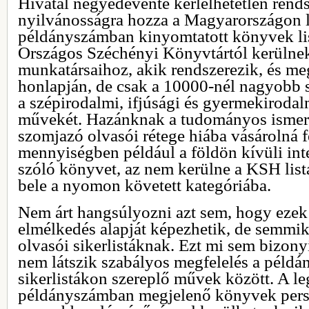
Hivatal negyedévente kérlelhetetlen rend
nyilvánosságra hozza a Magyarországon
példányszámban kinyomtatott könyvek lis
Országos Széchényi Könyvtártól kerüln
munkatársaihoz, akik rendszerezik, és meg
honlapján, de csak a 10000-nél nagyobb 
a szépirodalmi, ifjúsági és gyermekirodal
művekét. Hazánknak a tudományos ismere
szomjazó olvasói rétege hiába vásárolná fe
mennyiségben például a földön kívüli inte
szóló könyvet, az nem kerülne a KSH listá
bele a nyomon követett kategóriába.
Nem árt hangsúlyozni azt sem, hogy ezek
elmélkedés alapját képezhetik, de semmi
olvasói sikerlistáknak. Ezt mi sem bizony
nem látszik szabályos megfelelés a példá
sikerlistákon szereplő művek között. A 
példányszámban megjelenő könyvek pers