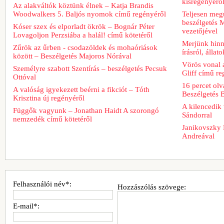
kisregényérő
Az alakváltók köztünk élnek – Katja Brandis
Woodwalkers 5. Baljós nyomok című regényéről
Teljesen meg
beszélgetés M
Kóser szex és elporladt ökrök – Bognár Péter
vezetőjével
Lovagoljon Perzsiába a halál! című kötetéről
Merjünk hinn
Zűrök az űrben - csodazöldek és mohaóriások
írásról, álla
között – Beszélgetés Majoros Nórával
Vörös vonal 
Személyre szabott Szentírás – beszélgetés Pecsuk
Gliff című re
Ottóval
16 percet ol
A valóság igyekezett beérni a fikciót – Tóth
Beszélgetés 
Krisztina új regényéről
A kilencedik 
Függők vagyunk – Jonathan Haidt A szorongó
Sándorral
nemzedék című kötetéről
Janikovszky 
Andreával
Felhasználói név*:
Hozzászólás szövege:
E-mail*: