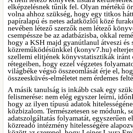
elképzelésnek tűnik fel. Olyan mértékű ö
volna ahhoz szükség, hogy egy titkos há
papíralapú és netes adatközlői közé fura
nevében létező szerzők nem létező könyve
csempéssze be az adatbázisba, okkal remél
hogy a KSH majd gyanútlanul átveszi és 
közreműködésünkkel (konyv7.hu) elterjes
szellemi elitjének könyvstatisztikák iránt
rétegeiben, hogy ezzel végzetes folyamato
világbéke végső összeomlását érje el, hog
összeesküvés-elméletet nem érdemes felté
A másik tanulság is inkább csak egy szü
felismerése: nem elég egyszer leírni, időn
hogy az ilyen típusú adatok hitelességéne
közbizalom. Természetesen se módunk, se
adatszolgáltatás folyamatát, egyszerűen e
közreadó intézmény hitelességére alapozv
között az szerepel, hogy Leiner Laura Em