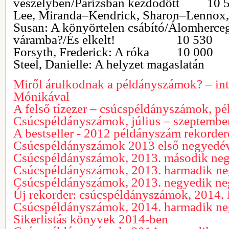
veszélyben/Párizsban kezdődött 10 
Lee, Miranda–Kendrick, Sharon–Lennox,
Susan: A könyörtelen csábító/Álomherceg
váramba?/És elkelt! 10 530
Forsyth, Frederick: A róka 10 000
Steel, Danielle: A helyzet magaslatá
Miről árulkodnak a példányszámok? – int
Mónikával
A felső tízezer – csúcspéldányszámok, 
Csúcspéldányszámok, július – szeptembe
A bestseller - 2012 példányszám rekorder
Csúcspéldányszámok 2013 első negyedé
Csúcspéldányszámok, 2013. második ne
Csúcspéldányszámok, 2013. harmadik n
Csúcspéldányszámok, 2013. negyedik n
Új rekorder: csúcspéldányszámok, 2014. I
Csúcspéldányszámok, 2014. harmadik n
Sikerlistás könyvek 2014-ben