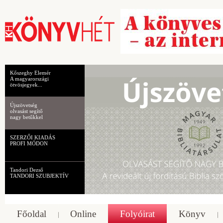
Kőszeghy Elemér
A magyarországi
ötvösjegyek...
Újszövetség
olvasást segítő
nagy betűkkel
SZERZŐI KIADÁS
PROFI MÓDON
Tandori Dezső
TANDORI SZUBJEKTÍV
Főoldal
Online
Folyóirat
Könyv