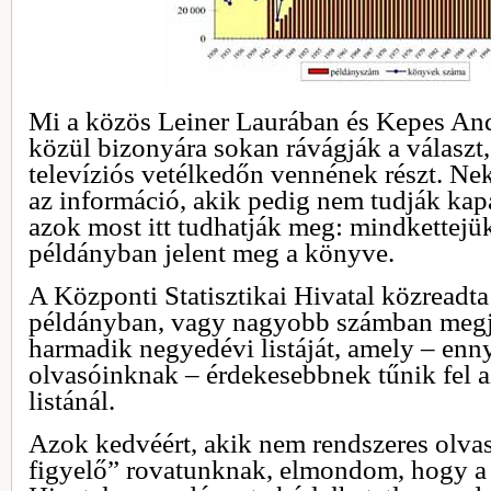
Mi a közös Leiner Laurában és Kepes An
közül bizonyára sokan rávágják a választ
televíziós vetélkedőn vennének részt. Ne
az információ, akik pedig nem tudják k
azok most itt tudhatják meg: mindkettej
példányban jelent meg a könyve.
A Központi Statisztikai Hivatal közreadt
példányban, vagy nagyobb számban megj
harmadik negyedévi listáját, amely – enn
olvasóinknak – érdekesebbnek tűnik fel 
listánál.
Azok kedvéért, akik nem rendszeres olva
figyelő” rovatunknak, elmondom, hogy a 