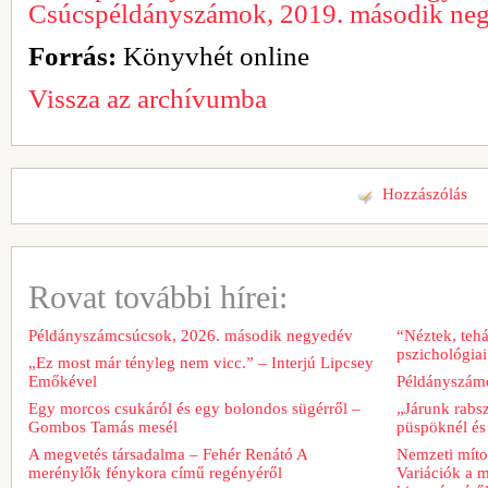
Csúcspéldányszámok, 2019. második ne
Forrás:
Könyvhét online
Vissza az archívumba
Hozzászólás
Rovat további hírei:
Példányszámcsúcsok, 2026. második negyedév
“Néztek, tehá
pszichológiai
„Ez most már tényleg nem vicc.” – Interjú Lipcsey
Emőkével
Példányszámc
Egy morcos csukáról és egy bolondos sügérről –
„Járunk rabs
Gombos Tamás mesél
püspöknél és
A megvetés társadalma – Fehér Renátó A
Nemzeti míto
merénylők fénykora című regényéről
Variációk a m