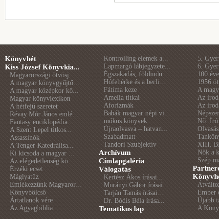
Könyvhét
Kontrolling elemek a...
5. Gye
Lapmargó lábjegyzete...
6. Gye
Kiss József Könyvkia...
Égszakadás, földindu...
100 éve 
Magyarországi ötvösj...
Hófehérke és a berli...
1956 öt
A magyar könyvgyűjtő...
Fátima keze
A magya
A magyar középkor kö...
Amelia titkai
Az irod
Magyar könyvlexikon
Aforizmák
Az irod
A hétfejű szeretet
Babák magyar népi vi...
Népszer
Révay Mór János emlé...
mókus könyvek
Nő. Író
Fantasy enciklopédia...
Újraolvasva – hatvan...
Olvasás
A Szent Lepel titkos...
Szabadmatt
Tankön
Assassinók
Tandori Szubjektív
XIII. B
A Tenger Katedrálisa...
Archívum
Nők a 
Ki kicsoda a magyar ...
Szép m
Címlapgaléria
Az elégedetlenség kö...
Partner
Érzéki ecset
Válogatás
Könyvhé
Máglyatűz
Kertész Ákos írásai...
Emlékezzünk Magyaror...
Átválto
Murányi Gábor írásai...
Könyvbölcső
Ember é
Tarján Tamás írásai...
Ártatlanok vére
Újabb t
Dr. Bódis Béla írása...
Az Agyagbiblia
A Könyv
Tematikus lap