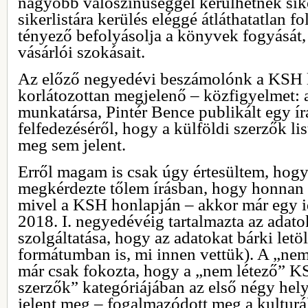
nagyobb valószínűséggel kerülhetnek siker
sikerlistára kerülés eléggé átláthatatlan f
tényező befolyásolja a könyvek fogyását
vásárlói szokásait.
Az előző negyedévi beszámolónk a KSH li
korlátozottan megjelenő – közfigyelmet: 
munkatársa, Pintér Bence publikált egy írá
felfedezéséről, hogy a külföldi szerzők li
meg sem jelent.
Erről magam is csak úgy értesültem, hogy
megkérdezte tőlem írásban, hogy honnan 
mivel a KSH honlapján – akkor már egy ide
2018. I. negyedévéig tartalmazta az adat
szolgáltatása, hogy az adatokat bárki letöl
formátumban is, mi innen vettük). A „nem
már csak fokozta, hogy a „nem létező” KS
szerzők” kategóriájában az első négy hel
jelent meg – fogalmazódott meg a kulturál