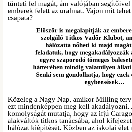
tünteti fel magát, ám valójában segítőivel 
emberek felett az uralmat. Vajon mit tehet
csapata?
Először is megalapítják az ember
szolgáló Titkos Vadőr Klubot, a
hálózattá nőheti ki majd magát
feladatuk, hogy megakadályozzák 
egyre szaporodó tömeges baleset
hátterében mindig valamilyen állati
Senki sem gondolhatja, hogy ezek 
egybeesések…
Közeleg a Nagy Nap, amikor Milling terve
ezt mindenképpen meg kell akadályozni.
komolyságát mutatja, hogy az ifjú Carago
alakváltók titkos tanácsába, ahol kifejeze
hálózat kiépítését. Közben az iskolai élet 