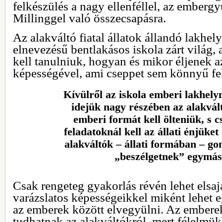
felkészülés a nagy ellenféllel, az ember
Millinggel való összecsapásra.
Az alakváltó fiatal állatok állandó lakhel
elnevezésű bentlakásos iskola zárt világ
kell tanulniuk, hogyan és mikor éljenek a
képességével, ami cseppet sem könnyű fe
Kívülről az iskola emberi lakhely
idejük nagy részében az alakvál
emberi formát kell ölteniük, s 
feladatoknál kell az állati énjüket
alakváltók – állati formában – gon
„beszélgetnek” egymás
Csak rengeteg gyakorlás révén lehet elsaj
varázslatos képességeikkel miként lehet e
az emberek között elvegyülni. Az ember
tudhatnak az alakváltókról, mert félelmü