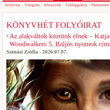
Archívum
Válogatás
Könyveink
Címlapgaléria
Partnereink
KÖNYVHÉT FOLYÓIRAT
Az alakváltók köztünk élnek – Katja
Woodwalkers 5. Baljós nyomok című
Szénási Zsófia - 2026.07.07.