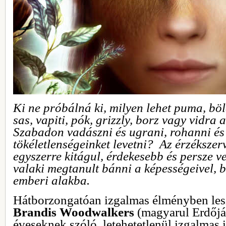
Ki ne próbálná ki, milyen lehet puma, böl
sas, vapiti, pók, grizzly, borz vagy vidra 
Szabadon vadászni és ugrani, rohanni és
tökéletlenségeinket levetni? Az érzékszerv
egyszerre kitágul, érdekesebb és persze v
valaki megtanult bánni a képességeivel, 
emberi alakba.
Hátborzongatóan izgalmas élményben les
Brandis Woodwalkers
(magyarul Erdőjá
éveseknek szóló, letehetetlenül izgalmas 