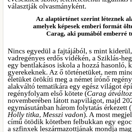
választják olvasmányként.
Az alaptörténet szerint léteznek al
amelyek képesek emberi formát ölte
Carag, aki pumából emberré tu
Nincs egyedül a fajtájából, s mint kiderü
vadregényes erdős vidékén, a Sziklás-heg
egy bentlakásos iskola a hozzá hasonló, 
gyerekeknek. Az ő történetüket, nem min
életüket örökíti meg a német írónő regény
alakváltó tematikára egy egész világot épít
regényfolyam első kötete (
Carag átválto
novemberében látott napvilágot, majd 20
egymásutánban három folytatás érkezett (
Holly titka, Messzi vadon
). A most megje
című ötödik kötetben felbukkan egy egoce
a szfinxek leszármazottjának mondja magát