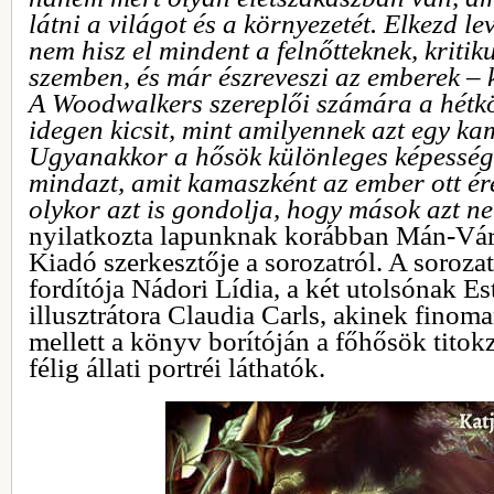
látni a világot és a környezetét. Elkezd le
nem hisz el mindent a felnőtteknek, kritik
szemben, és már észreveszi az emberek – k
A Woodwalkers szereplői számára a hétk
idegen kicsit, mint amilyennek azt egy ka
Ugyanakkor a hősök különleges képessége
mindazt, amit kamaszként az ember ott é
olykor azt is gondolja, hogy mások azt ne
nyilatkozta lapunknak korábban Mán-Vár
Kiadó szerkesztője a sorozatról. A soroza
fordítója Nádori Lídia, a két utolsónak Es
illusztrátora Claudia Carls, akinek finoma
mellett a könyv borítóján a főhősök titokz
félig állati portréi láthatók.