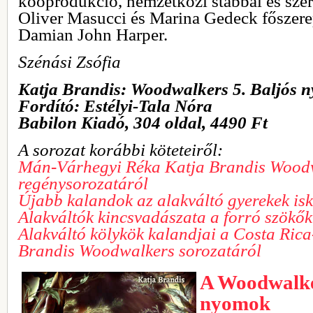
kooprodukció, nemzetközi stábbal és szer
Oliver Masucci és Marina Gedeck főszere
Damian John Harper.
Szénási Zsófia
Katja Brandis: Woodwalkers 5. Baljós 
Fordító: Estélyi-Tala Nóra
Babilon Kiadó, 304 oldal, 4490 Ft
A sorozat korábbi köteteiről:
Mán-Várhegyi Réka Katja Brandis Woodw
regénysorozatáról
Újabb kalandok az alakváltó gyerekek is
Alakváltók kincsvadászata a forró szökő
Alakváltó kölykök kalandjai a Costa Rica
Brandis Woodwalkers sorozatáról
A Woodwalker
nyomok