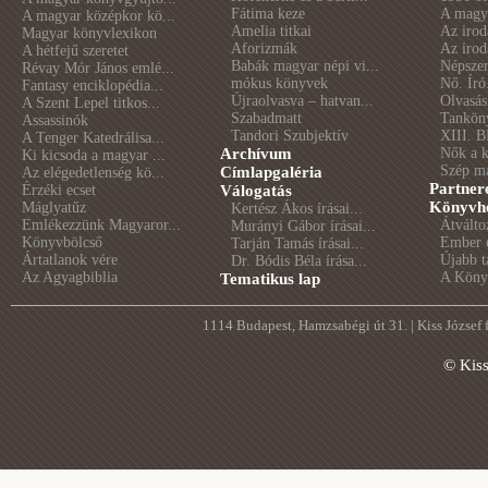
Fátima keze
A magya
A magyar középkor kö...
Amelia titkai
Az irod
Magyar könyvlexikon
Aforizmák
Az irod
A hétfejű szeretet
Babák magyar népi vi...
Népszer
Révay Mór János emlé...
mókus könyvek
Nő. Író
Fantasy enciklopédia...
Újraolvasva – hatvan...
Olvasás
A Szent Lepel titkos...
Szabadmatt
Tankön
Assassinók
Tandori Szubjektív
XIII. B
A Tenger Katedrálisa...
Archívum
Nők a 
Ki kicsoda a magyar ...
Szép m
Címlapgaléria
Az elégedetlenség kö...
Partner
Érzéki ecset
Válogatás
Könyvhé
Máglyatűz
Kertész Ákos írásai...
Emlékezzünk Magyaror...
Átválto
Murányi Gábor írásai...
Könyvbölcső
Ember é
Tarján Tamás írásai...
Ártatlanok vére
Újabb t
Dr. Bódis Béla írása...
Az Agyagbiblia
A Könyv
Tematikus lap
1114 Budapest, Hamzsabégi út 31. | Kiss József
© Kis