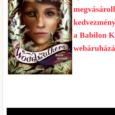
megvásárol
kedvezmény
a Babilon K
webáruház