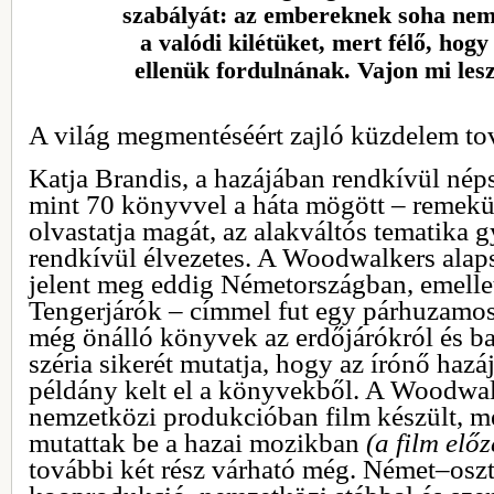
szabályát: az embereknek soha nem
a valódi kilétüket, mert félő, ho
ellenük fordulnának. Vajon mi les
A világ megmentéséért zajló küzdelem t
Katja Brandis, a hazájában rendkívül néps
mint 70 könyvvel a háta mögött – remekül 
olvastatja magát, az alakváltós tematika 
rendkívül élvezetes. A Woodwalkers alaps
jelent meg eddig Németországban, emelle
Tengerjárók – címmel fut egy párhuzamos
még önálló könyvek az erdőjárókról és bar
széria sikerét mutatja, hogy az írónő hazá
példány kelt el a könyvekből. A Woodwal
nemzetközi produkcióban film készült, m
mutattak be a hazai mozikban
(a film előz
további két rész várható még. Német–osz