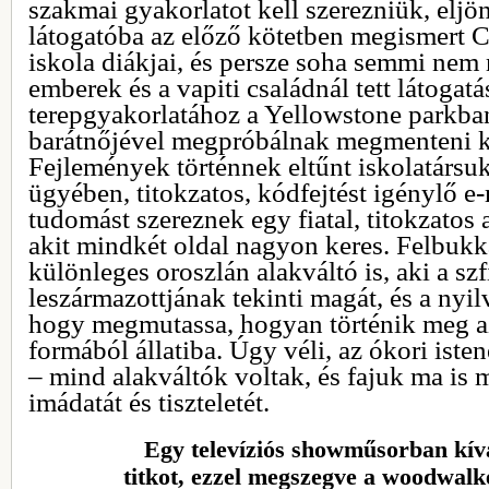
szakmai gyakorlatot kell szerezniük, elj
látogatóba az előző kötetben megismert C
iskola diákjai, és persze soha semmi ne
emberek és a vapiti családnál tett látoga
terepgyakorlatához a Yellowstone parkba
barátnőjével megpróbálnak megmenteni két
Fejlemények történnek eltűnt iskolatársuk
ügyében, titokzatos, kódfejtést igénylő e
tudomást szereznek egy fiatal, titokzatos 
akit mindkét oldal nagyon keres. Felbuk
különleges oroszlán alakváltó is, aki a sz
leszármazottjának tekinti magát, és a nyil
hogy megmutassa, hogyan történik meg az
formából állatiba. Úgy véli, az ókori ist
– mind alakváltók voltak, és fajuk ma is
imádatát és tiszteletét.
Egy televíziós showműsorban kívá
titkot, ezzel megszegve a woodwal