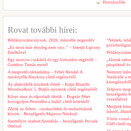
Hozzászólás
Rovat további hírei:
Példányszámcsúcsok, 2026. második negyedév
“Néztek, tehá
pszichológiai
„Ez most már tényleg nem vicc.” – Interjú Lipcsey
Emőkével
Példányszámc
Egy morcos csukáról és egy bolondos sügérről –
„Járunk rabs
Gombos Tamás mesél
püspöknél és
A megvetés társadalma – Fehér Renátó A
Nemzeti míto
merénylők fénykora című regényéről
Variációk a m
kisregényérő
Az alakváltók köztünk élnek – Katja Brandis
Woodwalkers 5. Baljós nyomok című regényéről
Teljesen meg
beszélgetés M
Kóser szex és elporladt ökrök – Bognár Péter
vezetőjével
Lovagoljon Perzsiába a halál! című kötetéről
Merjünk hinn
Zűrök az űrben - csodazöldek és mohaóriások
írásról, álla
között – Beszélgetés Majoros Nórával
Vörös vonal 
Személyre szabott Szentírás – beszélgetés Pecsuk
Gliff című re
Ottóval
16 percet ol