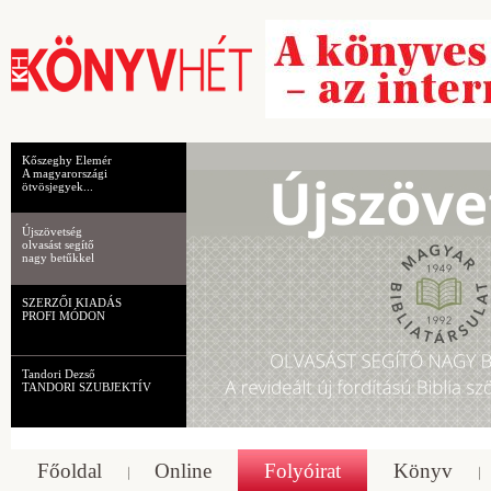
Kőszeghy Elemér
A magyarországi
ötvösjegyek...
Újszövetség
olvasást segítő
nagy betűkkel
SZERZŐI KIADÁS
PROFI MÓDON
Tandori Dezső
TANDORI SZUBJEKTÍV
Főoldal
Online
Folyóirat
Könyv