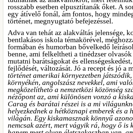
rosszabb esetben elpusztítanák őket. A so
egy átívelő fonál, ám fontos, hogy mindeg
történet, megnyugtató befejezéssel.
Adva van tehát az alakváltás jelensége, 
bentlakásos iskola témakörével, méghoz
formában és humorban bővelkedő leírás
benne, ami felkeltheti a tinédzser olvasók
mutatni barátságokat és ellenségeskedést,
fejlődését, változását. Jó a recept és jó a 
történet amerikai környezetben játszódik,
környékén, angolszász nevekkel, ami val
megközelíthető a nemzetközi közönség sz
nézőpont az, ami különösen vonzó a kisk
Carag és barátai részei is a mi világunkna
helyezkednek a hétköznapi emberek és a 
világán. Egy kiskamasznak könnyű azonos
nemcsak azért, mert vágyik rá, hogy ő is 
hanem mert olyan életszakaszban van, ami