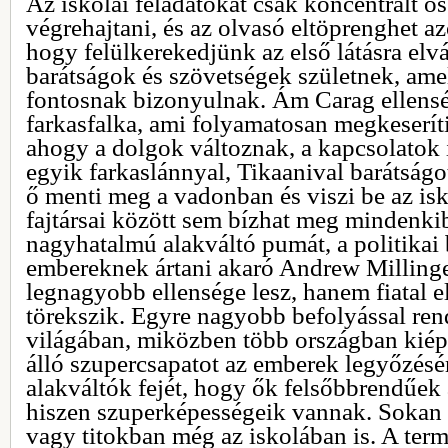
Az iskolai feladatokat csak koncentrált ös
végrehajtani, és az olvasó eltöprenghet az
hogy felülkerekedjünk az első látásra elvá
barátságok és szövetségek születnek, am
fontosnak bizonyulnak. Ám Carag ellenség
farkasfalka, ami folyamatosan megkeseríti
ahogy a dolgok változnak, a kapcsolatok i
egyik farkaslánnyal, Tikaanival barátságot
ő menti meg a vadonban és viszi be az isko
fajtársai között sem bízhat meg mindenk
nagyhatalmú alakváltó pumát, a politikai 
embereknek ártani akaró Andrew Millinge
legnagyobb ellensége lesz, hanem fiatal el
törekszik. Egyre nagyobb befolyással re
világában, miközben több országban kiép
álló szupercsapatot az emberek legyőzésé
alakváltók fejét, hogy ők felsőbbrendűek
hiszen szuperképességeik vannak. Sokan 
vagy titokban még az iskolában is. A te