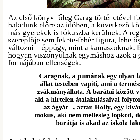
Az első könyv főleg Carag történetével f
haladunk előre az időben, a következő kö
más gyerekek is fókuszba kerülnek. A re
szereplője sem fekete-fehér figura, lehető
változni – éppúgy, mint a kamaszoknak. 
hogyan viszonyulnak egymáshoz azok a gy
formájában ellenségek.
Caragnak, a pumának egy olyan lán
állat testében vapiti, ami a term
zsákmányállata. A barátai között v
aki a hirtelen átalakulásaival folyt
az ágyát –, aztán Holly, egy kívá
mókus, aki nem mellesleg lopkod, d
barátja is akad az iskola lak