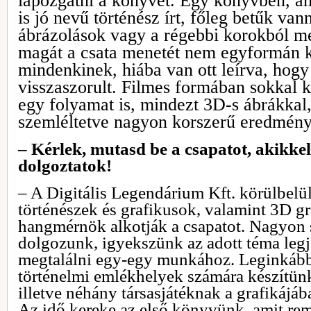
lapozgatni a könyvet. Egy könyvben, a
is jó nevű történész írt, főleg betűk van
ábrázolások vagy a régebbi korokból me
magát a csata menetét nem egyformán 
mindenkinek, hiába van ott leírva, hogy
visszaszorult. Filmes formában sokkal 
egy folyamat is, mindezt 3D-s ábrákkal,
szemléltetve nagyon korszerű eredmény
– Kérlek, mutasd be a csapatot, akikke
dolgoztatok!
– A Digitális Legendárium Kft. körülbelül
történészek és grafikusok, valamint 3D gr
hangmérnök alkotják a csapatot. Nagyon 
dolgozunk, igyekszünk az adott téma legj
megtalálni egy-egy munkához. Leginká
történelmi emlékhelyek számára készítünk
illetve néhány társasjátéknak a grafikáj
Az idő kereke az első könyvünk, amit re