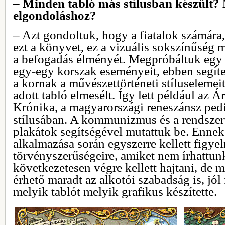
– Minden tabló más stílusban készült? 
elgondoláshoz?
– Azt gondoltuk, hogy a fiatalok számára
ezt a könyvet, ez a vizuális sokszínűség 
a befogadás élményét. Megpróbáltuk egy 
egy-egy korszak eseményeit, ebben segít
a kornak a művészettörténeti stíluselemei
adott tabló elmesélt. Így lett például az 
Krónika, a magyarországi reneszánsz ped
stílusában. A kommunizmus és a rendszer
plakátok segítségével mutattuk be. Enne
alkalmazása során egyszerre kellett figyeln
törvényszerűségeire, amiket nem írhattunk
következetesen végre kellett hajtani, de m
érhető maradt az alkotói szabadság is, jól
melyik tablót melyik grafikus készítette.