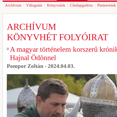
Archívum
Válogatás
Könyveink
Címlapgaléria
Partnereink
ARCHÍVUM
KÖNYVHÉT FOLYÓIRAT
A magyar történelem korszerű krónik
Hajnal Ödönnel
Pompor Zoltán - 2024.04.03.