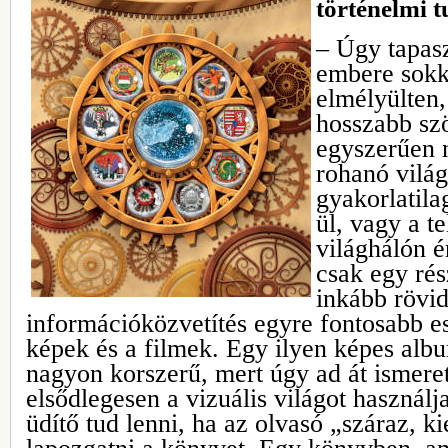
történelmi 
– Úgy tapas
embere sokk
elmélyülten,
hosszabb sz
egyszerűen n
rohanó vilá
gyakorlatila
ül, vagy a t
világhálón 
csak egy rés
inkább rövid
információközvetítés egyre fontosabb e
képek és a filmek. Egy ilyen képes alb
nagyon korszerű, mert úgy ad át ismere
elsődlegesen a vizuális világot használj
üdítő tud lenni, ha az olvasó „száraz, ki