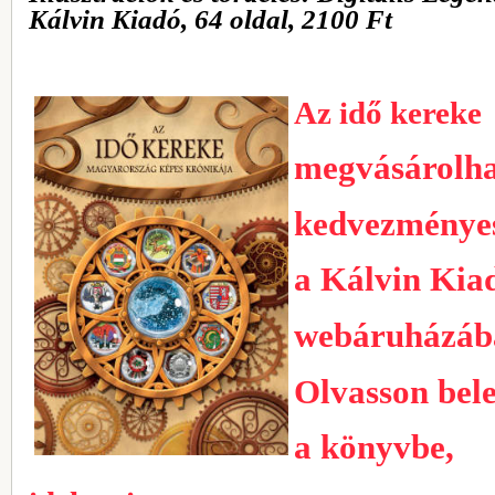
Kálvin Kiadó, 64 oldal, 2100 Ft
Az idő kereke
megvásárolh
kedvezménye
a Kálvin Kia
webáruházáb
Olvasson bel
a könyvbe,