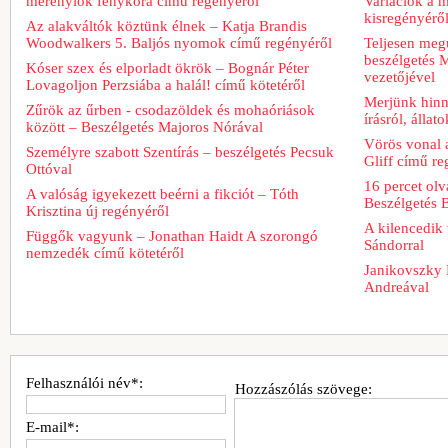
merénylők fénykora című regényéről
Variációk a m
kisregényérő
Az alakváltók köztünk élnek – Katja Brandis
Woodwalkers 5. Baljós nyomok című regényéről
Teljesen meg
beszélgetés M
Kóser szex és elporladt ökrök – Bognár Péter
vezetőjével
Lovagoljon Perzsiába a halál! című kötetéről
Merjünk hinn
Zűrök az űrben - csodazöldek és mohaóriások
írásról, álla
között – Beszélgetés Majoros Nórával
Vörös vonal 
Személyre szabott Szentírás – beszélgetés Pecsuk
Gliff című re
Ottóval
16 percet ol
A valóság igyekezett beérni a fikciót – Tóth
Beszélgetés 
Krisztina új regényéről
A kilencedik 
Függők vagyunk – Jonathan Haidt A szorongó
Sándorral
nemzedék című kötetéről
Janikovszky 
Andreával
Felhasználói név*:
Hozzászólás szövege:
E-mail*: