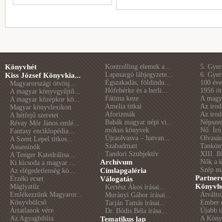
Könyvhét
Kontrolling elemek a...
5. Gye
Lapmargó lábjegyzete...
6. Gye
Kiss József Könyvkia...
Égszakadás, földindu...
100 éve 
Magyarországi ötvösj...
Hófehérke és a berli...
1956 öt
A magyar könyvgyűjtő...
Fátima keze
A magya
A magyar középkor kö...
Amelia titkai
Az irod
Magyar könyvlexikon
Aforizmák
Az irod
A hétfejű szeretet
Babák magyar népi vi...
Népszer
Révay Mór János emlé...
mókus könyvek
Nő. Író
Fantasy enciklopédia...
Újraolvasva – hatvan...
Olvasás
A Szent Lepel titkos...
Szabadmatt
Tankön
Assassinók
Tandori Szubjektív
XIII. B
A Tenger Katedrálisa...
Archívum
Nők a 
Ki kicsoda a magyar ...
Szép m
Címlapgaléria
Az elégedetlenség kö...
Partner
Érzéki ecset
Válogatás
Könyvhé
Máglyatűz
Kertész Ákos írásai...
Emlékezzünk Magyaror...
Átválto
Murányi Gábor írásai...
Könyvbölcső
Ember é
Tarján Tamás írásai...
Ártatlanok vére
Újabb t
Dr. Bódis Béla írása...
Az Agyagbiblia
A Könyv
Tematikus lap