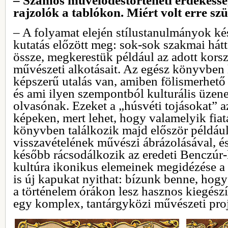
– Számos művelődéstörténeti érdekessége
rajzolók a tablókon. Miért volt erre sz
– A folyamat elején stílustanulmányok ké
kutatás előzött meg: sok-sok szakmai hátt
össze, megkerestük például az adott korsz
művészeti alkotásait. Az egész könyvben 
képszerű utalás van, amiben fölismerhető 
és ami ilyen szempontból kulturális üzenet
olvasónak. Ezeket a „húsvéti tojásokat” azé
képeken, mert lehet, hogy valamelyik fia
könyvben találkozik majd először példáu
visszavételének művészi ábrázolásával, é
később rácsodálkozik az eredeti Benczúr-
kultúra ikonikus elemeinek megidézése 
is új kapukat nyithat: bízunk benne, hog
a történelem órákon lesz hasznos kiegész
egy komplex, tantárgyközi művészeti proje