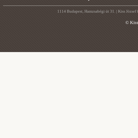
1114 Budapest, Hamzsabégi út 31. | Kiss József
© Kis