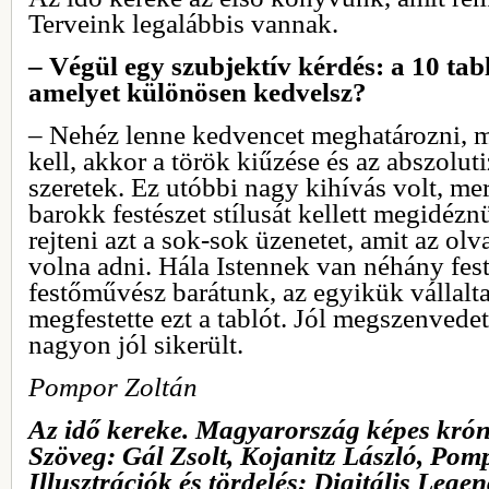
Terveink legalábbis vannak.
– Végül egy szubjektív kérdés: a 10 tab
amelyet különösen kedvelsz?
– Nehéz lenne kedvencet meghatározni, mé
kell, akkor a török kiűzése és az abszolut
szeretek. Ez utóbbi nagy kihívás volt, me
barokk festészet stílusát kellett megidéznü
rejteni azt a sok-sok üzenetet, amit az ol
volna adni. Hála Istennek van néhány fest
festőművész barátunk, az egyikük vállalta 
megfestette ezt a tablót. Jól megszenvedet
nagyon jól sikerült.
Pompor Zoltán
Az idő kereke. Magyarország képes krón
Szöveg: Gál Zsolt, Kojanitz László, Pom
Illusztrációk és tördelés: Digitális Lege