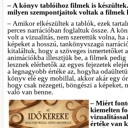
– A könyv tablóihoz filmek is készültek
milyen szempontjaitok voltak a filmek
– Amikor elkészültek a tablók, ezek tarta
perces narrációban foglaltuk össze. A kö
volt a vizualitás, nem szerettük volna, ha
képeket a hosszú, tankönyvszagú narráci
kitaláltuk, hogy a szöveges ismertetőket 
animációkba illesztjük be, a filmek ped
lesznek elérhetők az egyes fejezetek elej
a legnagyobb értéke az, hogyha odaültetü
könyv elé egy mobillal, akkor akár egy órá
hogy csak nézegeti, böngészi a képeket, m
való van benne.
– Miért font
kiemelten fo
vizualitássa
értéke van 