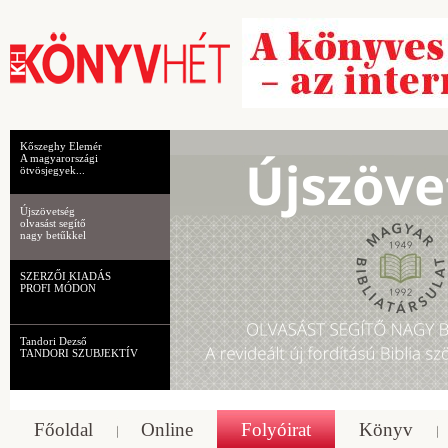
Kőszeghy Elemér
A magyarországi
ötvösjegyek...
Újszövetség
olvasást segítő
nagy betűkkel
SZERZŐI KIADÁS
PROFI MÓDON
Tandori Dezső
TANDORI SZUBJEKTÍV
Főoldal
Online
Folyóirat
Könyv