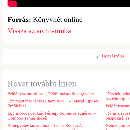
Forrás:
Könyvhét online
Vissza az archívumba
Hozzászólás
Rovat további hírei:
Példányszámcsúcsok, 2026. második negyedév
“Néztek, tehá
pszichológiai
„Ez most már tényleg nem vicc.” – Interjú Lipcsey
Emőkével
Példányszámc
Egy morcos csukáról és egy bolondos sügérről –
„Járunk rabs
Gombos Tamás mesél
püspöknél és
A megvetés társadalma – Fehér Renátó A
Nemzeti míto