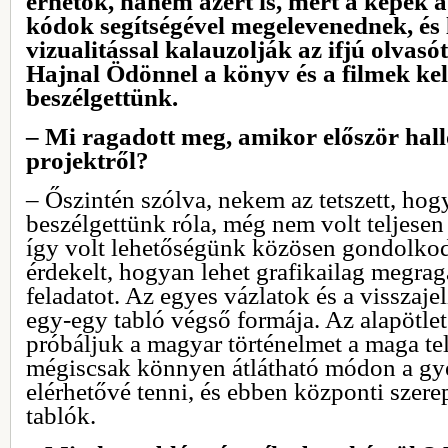
érhetők, hanem azért is, mert a képek 
kódok segítségével megelevenednek, és
vizualitással kalauzolják az ifjú olvasó
Hajnal Ödönnel a könyv és a filmek kel
beszélgettünk.
– Mi ragadott meg, amikor először hallo
projektről?
– Őszintén szólva, nekem az tetszett, hog
beszélgettünk róla, még nem volt teljesen 
így volt lehetőségünk közösen gondolkodn
érdekelt, hogyan lehet grafikailag megrag
feladatot. Az egyes vázlatok és a visszaje
egy-egy tabló végső formája. Az alapötlet
próbáljuk a magyar történelmet a maga te
mégiscsak könnyen átlátható módon a gy
elérhetővé tenni, és ebben központi szere
tablók.