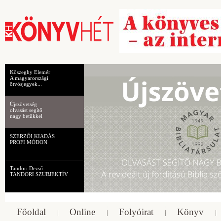
Kőszeghy Elemér
A magyarországi
ötvösjegyek...
Újszövetség
olvasást segítő
nagy betűkkel
SZERZŐI KIADÁS
PROFI MÓDON
Tandori Dezső
TANDORI SZUBJEKTÍV
Főoldal
Online
Folyóirat
Könyv