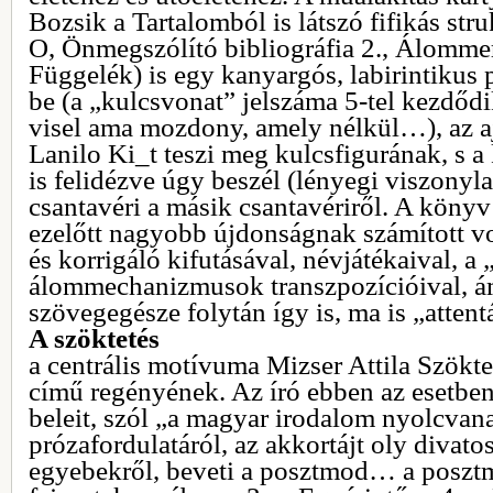
Bozsik a Tartalomból is látszó fifikás st
O, Önmegszólító bibliográfia 2., Álommer
Függelék) is egy kanyargós, labirintikus 
be (a „kulcsvonat” jelszáma 5-tel kezdőd
visel ama mozdony, amely nélkül…), az aj
Lanilo Ki_t teszi meg kulcsfigurának, s a
is felidézve úgy beszél (lényegi viszonyla
csantavéri a másik csantavériről. A könyv
ezelőtt nagyobb újdonságnak számított v
és korrigáló kifutásával, névjátékaival, a 
álommechanizmusok transzpozícióival, 
szövegegésze folytán így is, ma is „attentá
A szöktetés
a centrális motívuma Mizser Attila Szöktet
című regényének. Az író ebben az esetben i
beleit, szól „a magyar irodalom nyolcvan
prózafordulatáról, az akkortájt oly divato
egyebekről, beveti a posztmod… a poszt