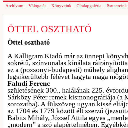
Archívum
Válogatás
Könyveink
Címlapgaléria
Partnereink
ÖTTEL OSZTHATÓ
Öttel osztható
A Kalligram Kiadó már az ünnepi könyvhé
sokrétű, színvonalas kínálata ráirányított
ez a (pozsonyi-budapesti) műhely aligha
legsikerültebb félévet hagyta maga mögöt
Faludi Ferenc
születésének 300., halálának 225. évfordu
Sárközy Péter remek kismonográfiája (a
sorozatba). A fülszöveg ugyan kissé eltájo
az 1704 és 1779 között élt szerző (jezsui
Babits Mihály, József Attila egyes „menle
„modern” a szó alapértelmében. Egyébként