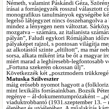
Németh, valamint Páskándi Géza, Szörén
írásai a forrásjegyzék rosszul választott c
monografikus tanulmányok egységébe kén
legelső lábjegyzet nincs összehangolva a 
mindez a lényegen nem változtat. Sárközy
mozgatva – számára, az italianista számára
pályán”, Faludi egykori Rómájában időzv
pályaképet rajzol, s pontosan világítja m
az alkotástól szinte „eltiltott”, ma már n
sorsa, alkata miként írta be őt a magyar i
miért marad a leghíresebb-legfontosabb v
„Fortuna szekerén okossan ülj”.
Következzék két „posztmodern trükkregé
Matuska Szilveszter
máig erősebb nyomot hagyott a (folkloriz
mint lexikális forrásainkban. Bozsik Péte
regénye – ál-dokumentumprózaként – „pót
viaduktrobbantó (1931.szeptember 13. – 
életéhez és utóéletéhez. A műalakítás kárty