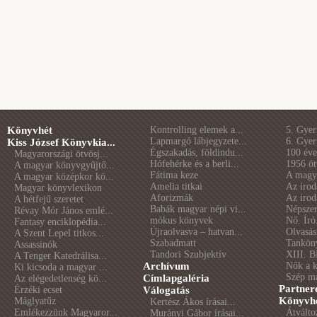
Könyvhét
Kontrolling elemek a...
5. Gye
Lapmargó lábjegyzete...
6. Gye
Kiss József Könyvkia...
Égszakadás, földindu...
100 éve 
Magyarországi ötvösj...
Hófehérke és a berli...
1956 öt
A magyar könyvgyűjtő...
Fátima keze
A magya
A magyar középkor kö...
Amelia titkai
Az irod
Magyar könyvlexikon
Aforizmák
Az irod
A hétfejű szeretet
Babák magyar népi vi...
Népszer
Révay Mór János emlé...
mókus könyvek
Nő. Író
Fantasy enciklopédia...
Újraolvasva – hatvan...
Olvasás
A Szent Lepel titkos...
Szabadmatt
Tankön
Assassinók
Tandori Szubjektív
XIII. B
A Tenger Katedrálisa...
Archívum
Nők a 
Ki kicsoda a magyar ...
Szép m
Címlapgaléria
Az elégedetlenség kö...
Partner
Érzéki ecset
Válogatás
Könyvhé
Máglyatűz
Kertész Ákos írásai...
Emlékezzünk Magyaror...
Átválto
Murányi Gábor írásai...