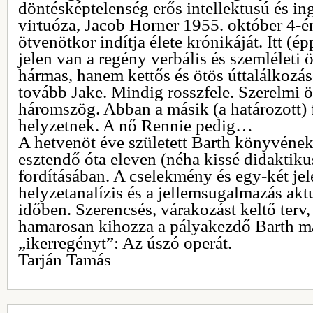
döntésképtelenség erős intellektusú és i
virtuóza, Jacob Horner 1955. október 4-én
ötvenötkor indítja élete krónikáját. Itt (ép
jelen van a regény verbális és szemléleti
hármas, hanem kettős és ötös úttalálkoz
tovább Jake. Mindig rosszfele. Szerelmi ö
háromszög. Abban a másik (a határozott) f
helyzetnek. A nő Rennie pedig…
A hetvenöt éve született Barth könyvéne
esztendő óta eleven (néha kissé didaktiku
fordításában. A cselekmény és egy-két jel
helyzetanalízis és a jellemsugalmazás akt
időben. Szerencsés, várakozást keltő terv
hamarosan kihozza a pályakezdő Barth más
„ikerregényt”: Az úszó operát.
Tarján Tamás