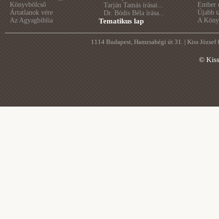
Könyvbölcső
Ember é
Tarján Tamás írásai...
Ártatlanok vére
Újabb t
Dr. Bódis Béla írása...
Az Agyagbiblia
A Könyv
Tematikus lap
1114 Budapest, Hamzsabégi út 31. | Kiss József
© Kis