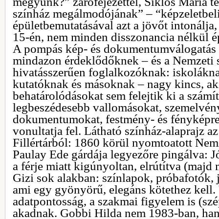
megyünk?” zárófejezettel, Siklós Mária t
színház megálmodójának” – “képzeletbeli 
épületbemutatásával azt a jövőt intonálja
15-én, nem minden disszonancia nélkül é
A pompás kép- és dokumentumválogatás 
mindazon érdeklődőknek – és a Nemzeti so
hivatásszerűen foglalkozóknak: iskolák
kutatóknak és másoknak – nagy kincs, akik
behatárolódásokat sem felejtik ki a számí
legbeszédesebb vallomásokat, szemelvén
dokumentumokat, festmény- és fényképr
vonultatja fel. Látható színház-alaprajz a
Fillértárból: 1860 körül nyomtoatott Nem
Paulay Ede gárdája legyezőre pingálva: J
a férje miatt kigúnyoltan, elrútítva (majd
Gizi sok alakban: színlapok, próbafotók,
ami egy gyönyörű, elegáns kötethez kell.
adatpontosság, a szakmai figyelem is (sz
akadnak. Gobbi Hilda nem 1983-ban, ha