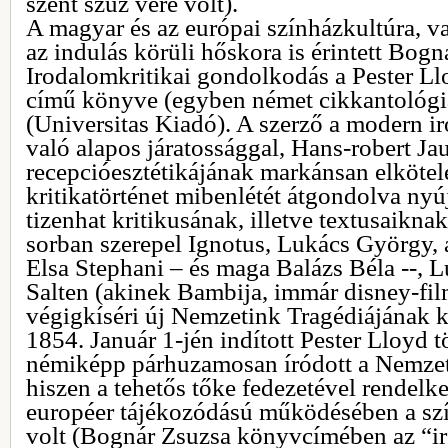
szent szűz vére volt).
A magyar és az európai színházkultúra, v
az indulás körüli hőskora is érintett Bog
Irodalomkritikai gondolkodás a Pester L
című könyve (egyben német cikkantológiá
(Universitas Kiadó). A szerző a modern
való alapos járatossággal, Hans-robert Ja
recepcióesztétikájának markánsan elkötele
kritikatörténet mibenlétét átgondolva nyú
tizenhat kritikusának, illetve textusaikna
sorban szerepel Ignotus, Lukács György, a
Elsa Stephani – és maga Balázs Béla --, 
Salten (akinek Bambija, immár disney-fil
végigkíséri új Nemzetink Tragédiájának kl
1854. Január 1-jén indított Pester Lloyd 
némiképp párhuzamosan íródott a Nemzeti
hiszen a tehetős tőke fedezetével rendelke
européer tájékozódású működésében a szín
volt (Bognár Zsuzsa könyvcímében az “ir