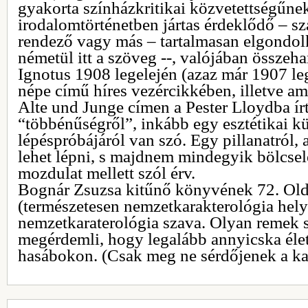
gyakorta színházkritikai közvetettségűnek 
irodalomtörténetben jártas érdeklődő – s
rendező vagy más – tartalmasan elgondo
németül itt a szöveg --, valójában összeh
Ignotus 1908 legelején (azaz már 1907 l
népe című híres vezércikkében, illetve 
Alte und Junge címen a Pester Lloydba 
“többénűségről”, inkább egy esztétikai k
lépéspróbájáról van szó. Egy pillanatról,
lehet lépni, s majdnem mindegyik bölcsele
mozdulat mellett szól érv.
Bognár Zsuzsa kitűnő könyvének 72. Olda
(természetesen nemzetkarakterológia helye
nemzetkaraterológia szava. Olyan remek s
megérdemli, hogy legalább annyicska élet
hasábokon. (Csak meg ne sérdőjenek a ka