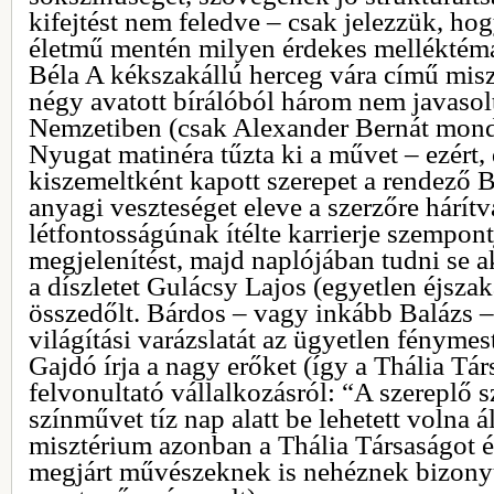
kifejtést nem feledve – csak jelezzük, ho
életmű mentén milyen érdekes melléktém
Béla A kékszakállú herceg vára című mis
négy avatott bírálóból három nem javasol
Nemzetiben (csak Alexander Bernát mondo
Nyugat matinéra tűzta ki a művet – ezért,
kiszemeltként kapott szerepet a rendező B
anyagi veszteséget eleve a szerzőre hárít
létfontosságúnak ítélte karrierje szempont
megjelenítést, majd naplójában tudni se ak
a díszletet Gulácsy Lajos (egyetlen éjszak
összedőlt. Bárdos – vagy inkább Balázs – 
világítási varázslatát az ügyetlen fénymes
Gajdó írja a nagy erőket (így a Thália Tá
felvonultató vállalkozásról: “A szereplő 
színművet tíz nap alatt be lehetett volna ál
misztérium azonban a Thália Társaságot é
megjárt művészeknek is nehéznek bizonyu