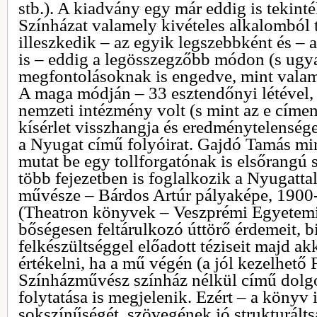
stb.). A kiadvány egy már eddig is tekint
Színházat valamely kivételes alkalomból
illeszkedik – az egyik legszebbként és – 
is – eddig a legösszegzőbb módon (s ug
megfontolásoknak is engedve, mint valam
A maga módján – 33 esztendőnyi létével, 
nemzeti intézmény volt (s mint az e címen
kísérlet visszhangja és eredménytelensége
a Nyugat című folyóirat. Gajdó Tamás m
mutat be egy tollforgatónak is elsőrangú 
több fejezetben is foglalkozik a Nyugatta
művésze – Bárdos Artúr pályaképe, 1900
(Theatron könyvek – Veszprémi Egyetemi
bőségesen feltárulkozó úttörő érdemeit, b
felkészültséggel előadott téziseit majd a
értékelni, ha a mű végén (a jól kezelhető 
Színházművész színház nélkül című dolgo
folytatása is megjelenik. Ezért – a könyv i
sokszínűségét, szövegének jó strukturálts