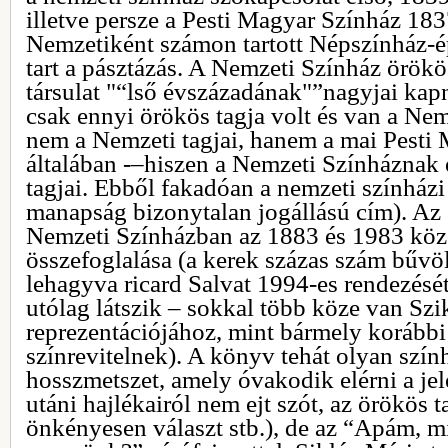
illetve persze a Pesti Magyar Színház 183
Nemzetiként számon tartott Népszínház-ép
tart a pásztázás. A Nemzeti Színház örökös
társulat "“lső évszázadának"”nagyjai kapn
csak ennyi örökös tagja volt és van a Nem
nem a Nemzeti tagjai, hanem a mai Pesti 
általában -–hiszen a Nemzeti Színháznak 
tagjai. Ebből fakadóan a nemzeti színházi
manapság bizonytalan jogállású cím). Az 
Nemzeti Színházban az 1883 és 1983 közöt
összefoglalása (a kerek százas szám bűvö
lehagyva ricard Salvat 1994-es rendezésé
utólag látszik – sokkal több köze van Sz
reprezentációjához, mint bármely korábbi
színrevitelnek). A könyv tehát olyan szín
hosszmetszet, amely óvakodik elérni a je
utáni hajlékairól nem ejt szót, az örökös 
önkényesen választ stb.), de az “Apám, m