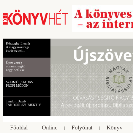
Kőszeghy Elemér
A magyarországi
ötvösjegyek...
Újszövetség
olvasást segítő
nagy betűkkel
SZERZŐI KIADÁS
PROFI MÓDON
Tandori Dezső
TANDORI SZUBJEKTÍV
Főoldal
Online
Folyóirat
Könyv