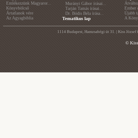
Emlékezzünk Magyaror...
Átválto
Murányi Gábor írásai...
Könyvbölcső
Ember é
Tarján Tamás írásai...
Ártatlanok vére
Újabb t
Dr. Bódis Béla írása...
Az Agyagbiblia
A Könyv
Tematikus lap
1114 Budapest, Hamzsabégi út 31. | Kiss József
© Kis