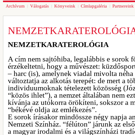
Archívum
Válogatás
Könyveink
Címlapgaléria
Partnereink
NEMZETKARATEROLÓGI
NEMZETKARATEROLÓGIA
A cím nem sajtóhiba, legalábbis e sorok fö
érzékeltetni, hogy a művészet: küzdőspor
– harc (is), amelynek viadal mivolta néha 
változtatja az alkotás terepét: de mert a 
individuumoknak tételezett közösség (Józs
“közös ihlet”), a nemzet általában nem ez
kívánja az utókorra örökíteni, sokszor a m
“békévé oldja az emlékezés”.
E sorok írásakor mindössze négy napja a
Nemzeti Színház. “félúton” járunk az első
a magyar irodalmi és a világszínházi trad