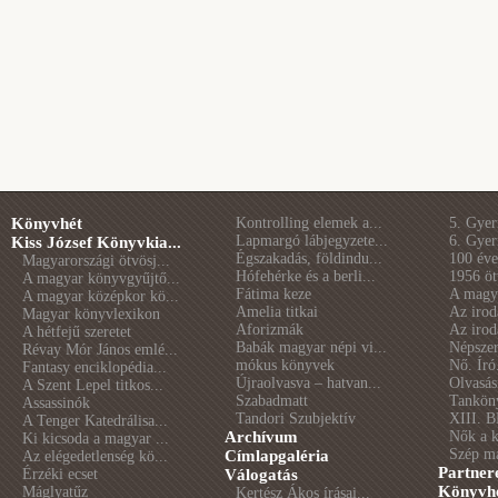
Könyvhét
Kontrolling elemek a...
5. Gye
Lapmargó lábjegyzete...
6. Gye
Kiss József Könyvkia...
Égszakadás, földindu...
100 éve 
Magyarországi ötvösj...
Hófehérke és a berli...
1956 öt
A magyar könyvgyűjtő...
Fátima keze
A magya
A magyar középkor kö...
Amelia titkai
Az irod
Magyar könyvlexikon
Aforizmák
Az irod
A hétfejű szeretet
Babák magyar népi vi...
Népszer
Révay Mór János emlé...
mókus könyvek
Nő. Író
Fantasy enciklopédia...
Újraolvasva – hatvan...
Olvasás
A Szent Lepel titkos...
Szabadmatt
Tankön
Assassinók
Tandori Szubjektív
XIII. B
A Tenger Katedrálisa...
Archívum
Nők a 
Ki kicsoda a magyar ...
Szép m
Címlapgaléria
Az elégedetlenség kö...
Partner
Érzéki ecset
Válogatás
Könyvhé
Máglyatűz
Kertész Ákos írásai...