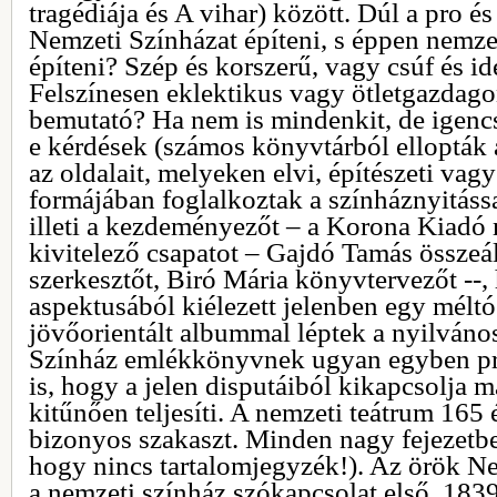
tragédiája és A vihar) között. Dúl a pro és 
Nemzeti Színházat építeni, s éppen nemzet
építeni? Szép és korszerű, vagy csúf és id
Felszínesen eklektikus vagy ötletgazdag
bemutató? Ha nem is mindenkit, de igenc
e kérdések (számos könyvtárból ellopták
az oldalait, melyeken elvi, építészeti vagy
formájában foglalkoztak a színháznyitással
illeti a kezdeményezőt – a Korona Kiadó 
kivitelező csapatot – Gajdó Tamás összeál
szerkesztőt, Biró Mária könyvtervezőt --
aspektusából kiélezett jelenben egy méltó
jövőorientált albummal léptek a nyilváno
Színház emlékkönyvnek ugyan egyben pr
is, hogy a jelen disputáiból kikapcsolja ma
kitűnően teljesíti. A nemzeti teátrum 165
bizonyos szakaszt. Minden nagy fejezetbe
hogy nincs tartalomjegyzék!). Az örök N
a nemzeti színház szókapcsolat első, 1839