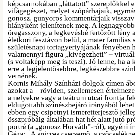
képcsarnokában „láttatott” szereplőkkel e
világegészet, melyet szópárbajaik, egymá
gonosz, gunyoros kommentárjaik visszav
hiányként jelenítenek meg. A legnagyob
öregasszony, a legkevésbé fertőzött lény
életkori fesztávon belül, a mater familias
születésnapi tortagyertyájának fényében h
valamennyi figura „kivégezheti” – virtuál
(s voltaképp meg is teszi). Jó lenne, ha a k
erre a legjelentősebbre, legkészebbre szí
vetnének.
Kornis Mihály Színházi dolgok címen ábé
azokat a – röviden, szellemesen értelmeze
amelyekre vagy a teátrum utcai frontja fe
eldugottabb színészbejáró irányából lehet
ebben egy csipetnyi ismeretterjesztő jelle
összpróbáig általában hat hét alatt jutó p
portré (a „gonosz Horváth”-ról), egyéni í
Géza: „A spicces csecsemő, a csőcseléknek