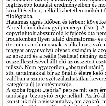
legfrissebb kutatási eredményeiben és 
közelítéseiben, nélkülözhetetlen műként 
filológiába.
Hatalmas ugrás időben és térben: követk
Abreál című drámagyűjteménye (Ister). A 
copyrightolt abszurdoid kifejezés óta nem
irodalomban ilyen találó drámaforma- és
(terminus technicusnak is alkalmas) szó, 
magyar anyanyelvű olvasó számára is azo
az abszurd és a reális (realista) néhány s
összeillesztésével állt elő az összetett es
műszó. Nem egyszerűen „abszurd utáni”, „
stb. tartalmakkal bír az önálló életre kelő
valóban a szinte szétszálazhatatlan kevert
kategória új jelentésmezője.
A szóba fogott „teória” persze mit sem é
tanúsága, bizonyító ereje nélkül. Az író á
konstrukcióira visszautalva, ám azoktól 