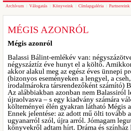
Archívum
Válogatás
Könyveink
Címlapgaléria
Partnereink
MÉGIS AZONRÓL
Mégis azonról
Balassi Bálint-emlékév van: négyszázötven
négyszáztíz éve hunyt el a költő. Amikko
akkor alakul meg az egész éves ünnepi p
(bizonyos eseményeken a lengyel, a cseh,
irodalmárokra társrendezőként számító) B
Az alábbiakban azonban nem Balassiról le
újraolvasva – s egy kiadvány számára vál
költeményei élén gyakran látható Mégis az
Ennek jelentése: az adott mű ölti tovább 
ugyanarról szól, újra arról. Jómagam legu
könyvekről adtam hírt. Dráma és színház