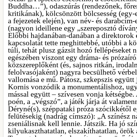
Buddha…”), odaszúrás (rendezőnek, főre
kritikának), kölcsönzött bölcsesség (egy-
a fejezetek elején), van név- és darabcím-e
(nagyon ideillene egy „szereposztó díván
Előbbi hajdanában-danában a direktorok 
kapcsolatát tette meghittebbé, utóbbi a 
túli, tehát plusz gázsit hozó fellépéseket
egészében viszont egy dráma- és prózaír
közszereplőként (és, sajnos ritkán, irod
felolvasójaként) nagyra becsülhető vérbel
vallomása e mű. Pátosz, szkepszis együtt 
Kornis vonzódik a monumentálishoz, ug
mással együtt – szívesen vonja kétségbe.
poén, a „végszó”, a játék járja át valamenn
Déryné(s), széppataki próza szócikkétől e
felütésekig (nadrág címszó): „A színész 
zseniálisnak kell lennie. Játszik. Ha jó sz
kilyukaszthatatlan, elszakíthatatlan, örök