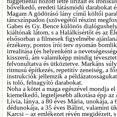
függetlenül hozott létre lirizált és iron
bővelkedő, eredeti látásmódú darabokat és
Magam A gödörásó lány című költői para
táncszínpadon (szövegétől részint megfos
Gabes és Gy. Bence különös dialógushelyz
kiáltónak látom, s a Halálkísértőt és az Él
elsősorban a filmesek figyelmébe ajánl
érzékeny, pontos írói terv nyomán bomlik 
irrealitása (és helyenként a nevetségesség
kisszerű, ám valamiképp mindig tévesztett
felvonultatva és ütköztetve. Markáns súl
ritmusú építkezés, repetitív zeneiség, a 
instrukciók jellemzik a példázatosságukat
is toló, felnagyító darabokat.
Noha a kötet a maga egészével mondja el 
kiemelkedő, legteljesebb alkotása épp az
Lívia, lánya, a 80 éves Mária, unokája, a 
dédunokája, a 35 éves Bálint, valamint ü
Karcsi – az emlékezet révén megidézett, s 