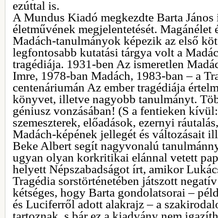
ezúttal is.
A Mundus Kiadó megkezdte Barta János 
életművének megjelentetését. Magánélet
Madách-tanulmányok képezik az első köte
legfontosabb kutatási tárgya volt a Madá
tragédiája. 1931-ben Az ismeretlen Mad
Imre, 1978-ban Madách, 1983-ban – a Tr
centenáriumán Az ember tragédiája értelm
könyvet, illetve nagyobb tanulmányt. Töb
géniusz vonzásában! (S a fentieken kívül
szemeszterek, előadások, ezernyi ráutalás
Madách-képének jellegét és változásait il
Beke Albert segít nagyvonalú tanulmánny
ugyan olyan korkritikai elánnal vetett pa
helyett Népszabadságot írt, amikor Luká
Tragédia sorstörténetében játszott negatív
kétséges, hogy Barta gondolatsorai – pél
és Luciferről adott alakrajz – a szakirod
tartoznak, s bár ez a kiadvány nem igazíth