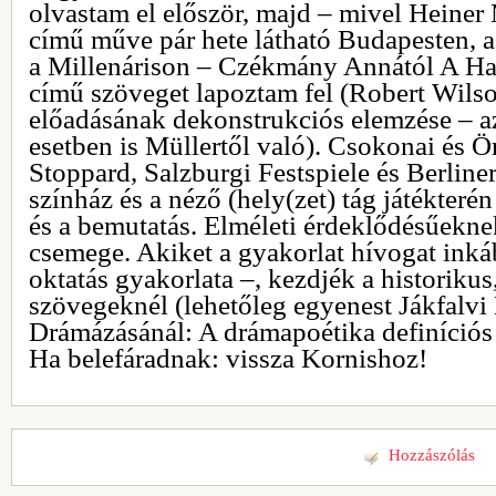
olvastam el először, majd – mivel Heiner
című műve pár hete látható Budapesten, 
a Millenárison – Czékmány Annától A Ha
című szöveget lapoztam fel (Robert Wil
előadásának dekonstrukciós elemzése – az
esetben is Müllertől való). Csokonai és Ö
Stoppard, Salzburgi Festspiele és Berliner
színház és a néző (hely(zet) tág játékteré
és a bemutatás. Elméleti érdeklődésűekne
csemege. Akiket a gyakorlat hívogat inká
oktatás gyakorlata –, kezdjék a historikus,
szövegeknél (lehetőleg egyenest Jákfalv
Drámázásánál: A drámapoétika definíciós 
Ha belefáradnak: vissza Kornishoz!
Hozzászólás