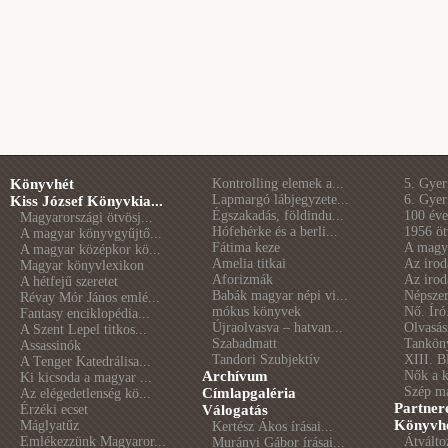
Könyvhét
Kontrolling elemek a...
5. Gye
Lapmargó lábjegyzete...
6. Gye
Kiss József Könyvkia...
Égszakadás, földindu...
100 éve 
Magyarországi ötvösj...
Hófehérke és a berli...
1956 öt
A magyar könyvgyűjtő...
Fátima keze
A magya
A magyar középkor kö...
Amelia titkai
Az irod
Magyar könyvlexikon
Aforizmák
Az irod
A hétfejű szeretet
Babák magyar népi vi...
Népszer
Révay Mór János emlé...
mókus könyvek
Nő. Író
Fantasy enciklopédia...
Újraolvasva – hatvan...
Olvasás
A Szent Lepel titkos...
Szabadmatt
Tankön
Assassinók
Tandori Szubjektív
XIII. B
A Tenger Katedrálisa...
Archívum
Nők a 
Ki kicsoda a magyar ...
Szép m
Címlapgaléria
Az elégedetlenség kö...
Partner
Érzéki ecset
Válogatás
Könyvhé
Máglyatűz
Kertész Ákos írásai...
Emlékezzünk Magyaror...
Átválto
Murányi Gábor írásai...