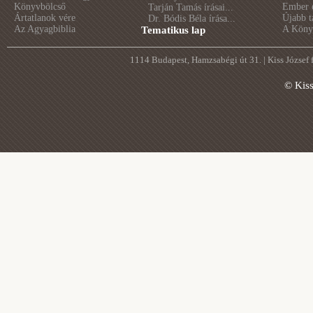
Könyvbölcső
Ember é
Tarján Tamás írásai...
Ártatlanok vére
Újabb t
Dr. Bódis Béla írása...
Az Agyagbiblia
A Könyv
Tematikus lap
1114 Budapest, Hamzsabégi út 31. | Kiss József
© Kis