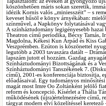
Tapasztalom: az éveken át gyöngyöző új
köszönhetően máris sokan szeretik, immár
idézik Kornis valós „miniesszéit” – s remé
keveset hűsöl e könyv árnyékában: mielőb
színművel, a Napkönyv folytatásával vag
A színháztudomány legigényesebb hazai b
Theatron című periodika. Bécsy Tamás, Im
Magdolna, Kékesi Kun Árpád és Kiss Gabr
Veszprémben. Ezúton is köszönettel nyugt
legutóbb a 2003 tavaszára datált – Drámá
lapszám jutott el hozzám. Gazdag anyagá
Színháztudományi Bizottságának és a V
Színháztudományi Tanszékének 7. (Disku
című), 2001-es konferenciája biztosítja, 
előadásaival. Egy tudományos minősítési 
magát most Imre Oo Zoltánként jelölő fia
reform és koncepció. Kísérlet a Thália T
működésének (újra)értelmezésére című, re
tárgyat modern elvi közelítéssel keretező