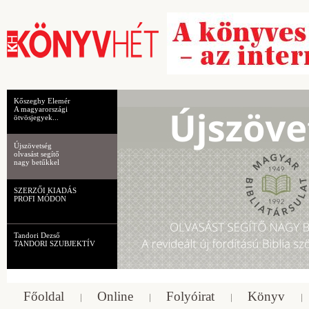
Kőszeghy Elemér
A magyarországi
ötvösjegyek...
Újszövetség
olvasást segítő
nagy betűkkel
SZERZŐI KIADÁS
PROFI MÓDON
Tandori Dezső
TANDORI SZUBJEKTÍV
Főoldal
Online
Folyóirat
Könyv