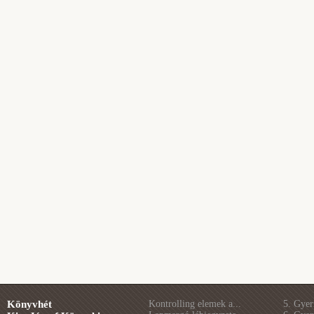
Könyvhét
Kontrolling elemek a...
5. Gye