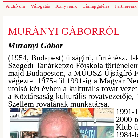
Archívum
Válogatás
Könyveink
Címlapgaléria
Partnereink
MURÁNYI GÁBORRÓL
Murányi Gábor
(1954, Budapest) újságíró, történész. Is
Szegedi Tanárképző Főiskola történele
majd Budapesten, a MÚOSZ Újságíró Fő
végezte. 1975-től 1991-ig a Magyar Ne
utolsó két évben a kulturális rovat veze
a Köztársaság kulturális rovatvezetője
Szellem rovatának munkatársa.
1991-1
2000-t
Klub ü
1984-b