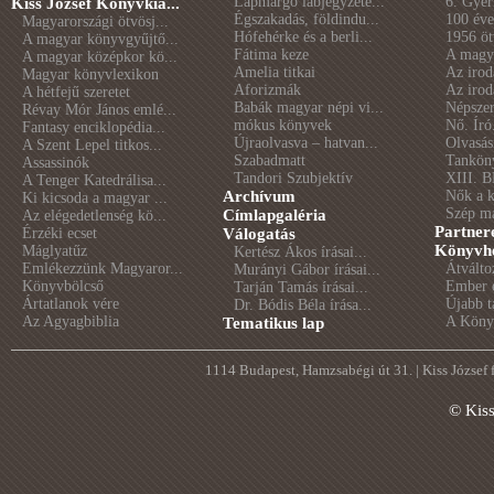
Lapmargó lábjegyzete...
6. Gye
Kiss József Könyvkia...
Égszakadás, földindu...
100 éve 
Magyarországi ötvösj...
Hófehérke és a berli...
1956 öt
A magyar könyvgyűjtő...
Fátima keze
A magya
A magyar középkor kö...
Amelia titkai
Az irod
Magyar könyvlexikon
Aforizmák
Az irod
A hétfejű szeretet
Babák magyar népi vi...
Népszer
Révay Mór János emlé...
mókus könyvek
Nő. Író
Fantasy enciklopédia...
Újraolvasva – hatvan...
Olvasás
A Szent Lepel titkos...
Szabadmatt
Tankön
Assassinók
Tandori Szubjektív
XIII. B
A Tenger Katedrálisa...
Archívum
Nők a 
Ki kicsoda a magyar ...
Szép m
Címlapgaléria
Az elégedetlenség kö...
Partner
Érzéki ecset
Válogatás
Könyvhé
Máglyatűz
Kertész Ákos írásai...
Emlékezzünk Magyaror...
Átválto
Murányi Gábor írásai...
Könyvbölcső
Ember é
Tarján Tamás írásai...
Ártatlanok vére
Újabb t
Dr. Bódis Béla írása...
Az Agyagbiblia
A Könyv
Tematikus lap
1114 Budapest, Hamzsabégi út 31. | Kiss József
© Kis