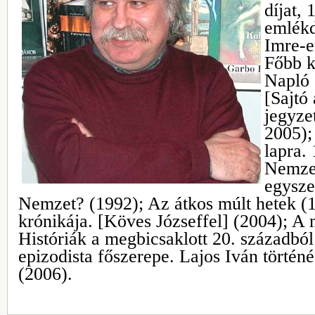
díjat, 
emlékd
Imre-e
Főbb k
Napló 
[Sajtó 
jegyze
2005);
lapra.
Nemzet
egysze
Nemzet? (1992); Az átkos múlt hetek (
krónikája. [Köves Józseffel] (2004); A
Históriák a megbicsaklott 20. századbó
epizodista főszerepe. Lajos Iván történé
(2006).