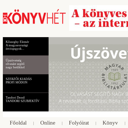
Kőszeghy Elemér
A magyarországi
ötvösjegyek...
Újszövetség
olvasást segítő
nagy betűkkel
SZERZŐI KIADÁS
PROFI MÓDON
Tandori Dezső
TANDORI SZUBJEKTÍV
Főoldal
Online
Folyóirat
Könyv