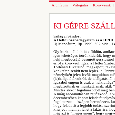
Archívum
Válogatás
Könyveink
KI GÉPRE SZÁL
Szilágyi Sándor:
A Hétfői Szabadegyetem és a III/III
Új Mandátum, Bp. 1999. 362 oldal, 1
Oly korban éltünk itt e földön, amiko
igen tehetséges íróról kiderült, hogy 
neki megbocsátó besúgott gesztusáról - 
erről a könyvről. Igaz, a Hétfői Szaba
Történeti Hivatalból megkapott, feket
konkrétan senkit nem leplez le. Persz
némelyikén jelen lévők magukban tal
(le)hallgatótársukról, de találgatásná
Igazából engem is csak a “lelkivilága
megbízottnak és munkatársnak, akik “
Mindez akkor fogalmazódott meg benn
A máig anonimitásban rejtőzködő, a v
decemberében kapott feladatát teljesít
fogalmazott – “szépen berendezett, k
hogy feladatát a legjobb tudása szerint 
kiterjedt, mennyi lehet a lakás ára, hog
még azt is “megérteném”, hogy megvet