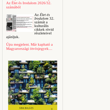
Az Élet és Irodalom 2026/32.
számából
Az
Élet és
Irodalom
32.
számát a
kulturális
cikkek rövid
részleteivel
ajánljuk.
Újra megjelent. Már kapható a
Magyarországi ötvösjegyek…