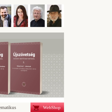
ematikus
WebShop