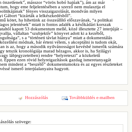
m önzetlenek”, másszor “vörös hobó hajúak”), ám az már
tum, hogy eme feljelentésében a szerző nem mulasztja el
olitikájának” fényes visszaigazolását, mondván milyen
yi Gábort “kizárták a lelkészkedésből”.
ímű kötet, ha hihetünk az összeállító előszavának, “a politikai
lagos jelentések” miatt is fontos adalék a későkádári korszak
ataltól kapott 53 dokumentum mellé, közé illesztette 27 interjúját –
allja, vállaltan “szubjektív” könyvet adott ki a kezéből,
ogultsága”, s a “történeti távlat hiánya” miatt a dokumentálás
közelítési módnak, bár érteni vélem, s akceptálni is tudom okát,
ban is az, hogy a második nyilvánosságot kevésbé ismerők számára
y tetszik kronológiája marad hézagos, akkor is, ha Szilágyi
vagy lábjegyzeteiben) rendre “helyreteszi” a közkeletű
at. Éppen ezen rövid helyreigazítások gazdag ismeretanyagát
dnem mindent a “beszélő” dokumentumokra és az egyes részleteket
véssé ismerő interjúalanyaira hagyott.
Hozzászólás
Továbbküldés e-mailben
ászólás szövege: