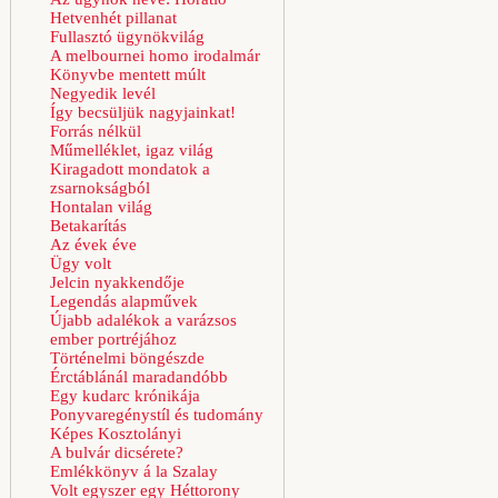
Hetvenhét pillanat
Fullasztó ügynökvilág
A melbournei homo irodalmár
Könyvbe mentett múlt
Negyedik levél
Így becsüljük nagyjainkat!
Forrás nélkül
Műmelléklet, igaz világ
Kiragadott mondatok a
zsarnokságból
Hontalan világ
Betakarítás
Az évek éve
Ügy volt
Jelcin nyakkendője
Legendás alapművek
Újabb adalékok a varázsos
ember portréjához
Történelmi böngészde
Érctáblánál maradandóbb
Egy kudarc krónikája
Ponyvaregénystíl és tudomány
Képes Kosztolányi
A bulvár dicsérete?
Emlékkönyv á la Szalay
Volt egyszer egy Héttorony