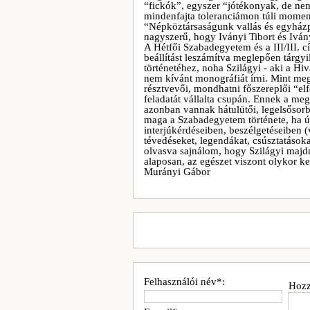
“fickók”, egyszer “jótékonyak, de ne
mindenfajta toleranciámon túli momen
“Népköztársaságunk vallás és egyházp
nagyszerű, hogy Iványi Tibort és Iván
A Hétfői Szabadegyetem és a III/III. c
beállítást leszámítva meglepően tárgyi
történetéhez, noha Szilágyi - aki a Hiv
nem kívánt monográfiát írni. Mint megv
résztvevői, mondhatni főszereplői “elf
feladatát vállalta csupán. Ennek a meg
azonban vannak hátulütői, legelsősor
maga a Szabadegyetem története, ha úg
interjúkérdéseiben, beszélgetéseiben (
tévedéseket, legendákat, csúsztatások
olvasva sajnálom, hogy Szilágyi maj
alaposan, az egészet viszont olykor ke
Murányi Gábor
Felhasználói név*:
Hozz