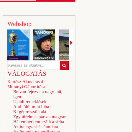
Webshop
VÁLOGATÁS
Kertész Ákos írásai
Murányi Gábor írásai
Be van fejezve a nagy mű,
igen
Újabb remeklések
Ami több mint hiba
Ki gépre szállt alá
Egy türelmes párizsi magyar
Hét emberként szállt a sírba
Az irategyesítés ámulata
Az ügynök neve: Horatio