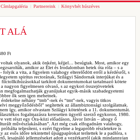
Címlapgaléria
Partnereink
Könyvhét húszéves
LT ALÁ
480 Ft
r voltak olyanok, akik önként, kéjjel… besúgtak. Most, amikor egy
megzsarolták, amikor az Élet és Irodalomban hetek óta róla – s a
folyik a vita, a figyelem valahogy elterelődött erről a kérdésről, s
degyetem spiritus rectorának, Szilágyi Sándornak interjúkat és a
e filctollkihúzásokkal tarkított dokumentumokat tartalmazó kötete
e a nagyon figyelmesen olvasó, s az egykori összejövetelek
án megfogalmazhatják gyanújukat egyik-másik szabadegyetemi
l többre ők sem igen mehetnek.
” érdekelne néhány “tmb”-nek és “tmt”-nek, vagyis titkos
elvi meggyőződésből” segítettek az állambiztonsági szolgálatnak.
em így, amikor olvastam Szilágyi kötetének a 11. dokumentumát.
álasztékos fogalmazásra keresetten ügyelő szerző egykoron, 1980.
ve vett részt egy Óra-közi előadáson, Jávor István – ahogy ő
ulturált művészlakásában”. Azt még csak elfogadnám valahogy,
próbálta teljesíteni, s ezért figyelme a legapróbb részletekre is
y az esős időre tekintettel újságpapírokat terítettek le a padlóra, s
ő, lesajnáló jellemzéseket adott a vezérkarról (akik mindannyian