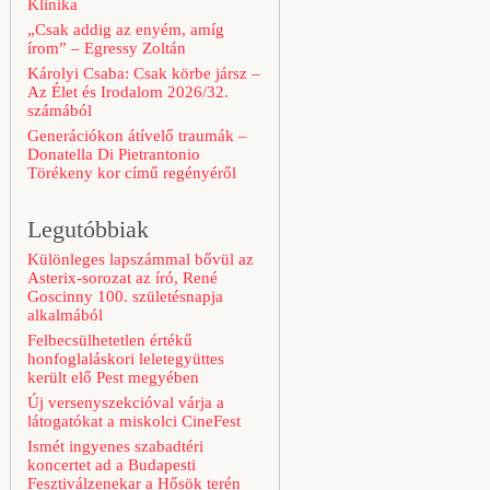
Klinika
„Csak addig az enyém, amíg
írom” – Egressy Zoltán
Károlyi Csaba: Csak körbe jársz –
Az Élet és Irodalom 2026/32.
számából
Generációkon átívelő traumák –
Donatella Di Pietrantonio
Törékeny kor című regényéről
Legutóbbiak
Különleges lapszámmal bővül az
Asterix-sorozat az író, René
Goscinny 100. születésnapja
alkalmából
Felbecsülhetetlen értékű
honfoglaláskori leletegyüttes
került elő Pest megyében
Új versenyszekcióval várja a
látogatókat a miskolci CineFest
Ismét ingyenes szabadtéri
koncertet ad a Budapesti
Fesztiválzenekar a Hősök terén