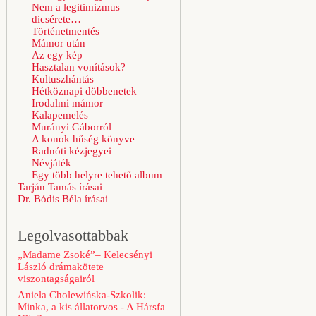
Nem a legitimizmus
dicsérete…
Történetmentés
Mámor után
Az egy kép
Hasztalan vonítások?
Kultuszhántás
Hétköznapi döbbenetek
Irodalmi mámor
Kalapemelés
Murányi Gáborról
A konok hűség könyve
Radnóti kézjegyei
Névjáték
Egy több helyre tehető album
Tarján Tamás írásai
Dr. Bódis Béla írásai
Legolvasottabbak
„Madame Zsoké”– Kelecsényi
László drámakötete
viszontagságairól
Aniela Cholewińska-Szkolik:
Minka, a kis állatorvos - A Hársfa