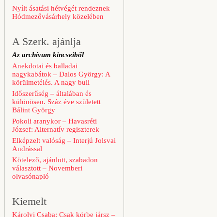
Nyílt ásatási hétvégét rendeznek
Hódmezővásárhely közelében
A Szerk. ajánlja
Az archívum kincseiből
Anekdotai és balladai
nagykabátok – Dalos György: A
körülmetélés. A nagy buli
Időszerűség – általában és
különösen. Száz éve született
Bálint György
Pokoli aranykor – Havasréti
József: Alternatív regiszterek
Elképzelt valóság – Interjú Jolsvai
Andrással
Kötelező, ajánlott, szabadon
választott – Novemberi
olvasónapló
Kiemelt
Károlyi Csaba: Csak körbe jársz –