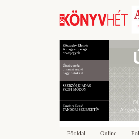
Kőszeghy Elemér
A magyarországi
ötvösjegyek...
Újszövetség
olvasást segítő
nagy betűkkel
SZERZŐI KIADÁS
PROFI MÓDON
Tandori Dezső
TANDORI SZUBJEKTÍV
Főoldal
Online
Fol