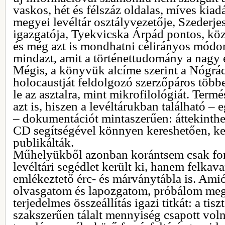
vaskos, hét és félszáz oldalas, míves kiad
megyei levéltár osztályvezetője, Szederjesi
igazgatója, Tyekvicska Árpád pontos, köz
és még azt is mondhatni célirányos módon
mindazt, amit a történettudomány a nagy e
Mégis, a könyvük alcíme szerint a Nógrá
holocaustját feldolgozó szerzőpáros többet
le az asztalra, mint mikrofilológiát. Term
azt is, hiszen a levéltárukban található –
– dokumentációt mintaszerűen: áttekinthe
CD segítségével könnyen kereshetően, ke
publikálták.
Műhelyükből azonban korántsem csak for
levéltári segédlet került ki, hanem felkav
emlékeztető érc- és márványtábla is. Ami
olvasgatom és lapozgatom, próbálom megfe
terjedelmes összeállítás igazi titkát: a tisz
szakszerűen tálalt mennyiség csapott vol