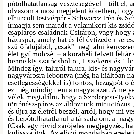
pótolhatatlanság veszteségével – tölt el, 
olvasom a most megjelent kötetben, hogy
elhurcolt testvérpár - Schwarcz Irén és S
írmagja sem maradt a valamikori kis zsidó
csapláros családnak Csitáron, vagy hogy a
házaspár, amely hat és fél évtizeden kere
szülőfalujából, „csak” meghalni kényszer
élet gyümölcsét – a korabeli felvett leltár 
benne kis szatócsboltot, 1 szekeret és 1 l
Mindez így, faluról falura, kis- és nagyvár
nagyvárosra lebontva (még ha kiáltóan na
esetlegességekkel is) fontos, hézagpótló é
ez még mindig nem a magyarázat. Amelye
vélek megtalálni, hogy a Szederjesi-Tyekv
történész-páros az áldozatok minuciózus „l
és újra az életről beszél, arról, hogy mi ve
és bepótolhatatlanul a társadalom, a mag
(Csak egy rövid zárójeles megjegyzés, ha 
kulisszatitok. Az előző mondatban eredeti