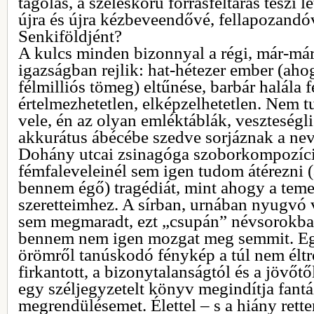
tagolás, a széleskörű forrásfeltárás teszi le
újra és újra kézbeveendővé, fellapozand
Senkiföldjént?
A kulcs minden bizonnyal a régi, már-m
igazságban rejlik: hat-hétezer ember (ah
félmilliós tömeg) eltűnése, barbár halála f
értelmezhetetlen, elképzelhetetlen. Nem
vele, én az olyan emléktáblák, veszteséglis
akkurátus ábécébe szedve sorjáznak a ne
Dohány utcai zsinagóga szoborkompozíci
fémfaleveleinél sem igen tudom átérezni (
bennem égő) tragédiát, mint ahogy a teme
szeretteimhez. A sírban, urnában nyugv
sem megmaradt, ezt „csupán” névsorokban
bennem nem igen mozgat meg semmit. Egy
örömről tanúskodó fénykép a túl nem éltr
firkantott, a bizonytalanságtól és a jövőtő
egy széljegyzetelt könyv megindítja fantá
megrendülésemet. Élettel – s a hiány rette