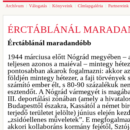
Archívum
Válogatás
Könyveink
Címlapgaléria
Partnereink
ÉRCTÁBLÁNÁL MARADA
Érctáblánál maradandóbb
1944 márciusa előtt Nógrád megyében – 
teljesen azonos a maiéval – mintegy hétez
pontosabban akarok fogalmazni: akkor azt
földjén mintegy hétezer, a faji törvények 
számító ember élt, s 80-90 százalékuk ne
esztendőt. A Nógrád vármegyét is magába
III. deportálási zónában (amely a hivatalo
Budapesttől északra, Kassától a német bi
terjedő területet jelölte) június elején kez
„zsidóellenes műveletek”. E megfogalmaz
akkori kollaboráns kormány fejétől, Sztó