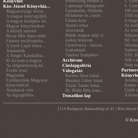
Könyvhét
Kontrolling elemek a...
5. Gye
Lapmargó lábjegyzete...
6. Gye
Kiss József Könyvkia...
Égszakadás, földindu...
100 éve 
Magyarországi ötvösj...
Hófehérke és a berli...
1956 öt
A magyar könyvgyűjtő...
Fátima keze
A magya
A magyar középkor kö...
Amelia titkai
Az irod
Magyar könyvlexikon
Aforizmák
Az irod
A hétfejű szeretet
Babák magyar népi vi...
Népszer
Révay Mór János emlé...
mókus könyvek
Nő. Író
Fantasy enciklopédia...
Újraolvasva – hatvan...
Olvasás
A Szent Lepel titkos...
Szabadmatt
Tankön
Assassinók
Tandori Szubjektív
XIII. B
A Tenger Katedrálisa...
Archívum
Nők a 
Ki kicsoda a magyar ...
Szép m
Címlapgaléria
Az elégedetlenség kö...
Partner
Érzéki ecset
Válogatás
Könyvhé
Máglyatűz
Kertész Ákos írásai...
Emlékezzünk Magyaror...
Átválto
Murányi Gábor írásai...
Könyvbölcső
Ember é
Tarján Tamás írásai...
Ártatlanok vére
Újabb t
Dr. Bódis Béla írása...
Az Agyagbiblia
A Könyv
Tematikus lap
1114 Budapest, Hamzsabégi út 31. | Kiss József
© Kis