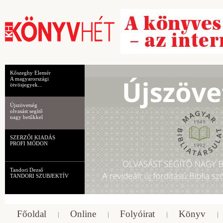
Kőszeghy Elemér
A magyarországi
ötvösjegyek...
Újszövetség
olvasást segítő
nagy betűkkel
SZERZŐI KIADÁS
PROFI MÓDON
Tandori Dezső
TANDORI SZUBJEKTÍV
Főoldal
Online
Folyóirat
Könyv