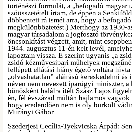
történészi formulát, a „befogadó magyar 
szóösszetételt írtam, de éppen a Senkiföl
döbbentett rá ismét arra, hogy a befogad
megkülönböztetést.) Merthogy az 1930-as
magyar társadalom a jogfosztó törvényke
öncsonkítást végzett, amit, mint cseppben 
1944. augusztus 11-én kelt levél, amelyh
lapoztam vissza. E szerint ugyanis „a zsid
zsidó kézművesipari műhelyek megszűné
fellépett ellátási hiány égető voltára hívta 
„olvashatatlan” aláírású kereskedelmi és i
néven nem nevezett iparügyi miniszter, a
bűnösként halálra ítélt Szász Lajos figyel
én, fél évszázad múltán hajlamos vagyok a
hogy eredendően nem is oly burkolt vádira
Murányi Gábor
Szederjesi Cecília-Tyekvicska Árpád: Sen