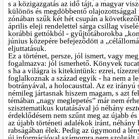
s a közigazgatás az idő tájt, a magyar vis
különös és megdöbbentő olajozottsággal 
zónában szűk két hét csupán a következők
április eleji rendelettel sárga csillag visel
korábbi gettókból - gyűjtőtáborokba „kon
június közepére befejeződött a „célállom
eljuttatásuk.
Ez a történet, persze, jól ismert, vagy m
fogalmazva: jól ismerhető. Könyvek tucatj
s ha a világra is kitekintünk: ezrei, tízezr
foglalkoznak a század egyik - ha nem a 
botrányával, a holocausttal. Az ez irány
némileg jártasnak hiszem magam, s azt fe
témában „nagy meglepetés” már nem érhet
szisztematikus kutatásával jó néhány esz
érdeklődésem nem szűnt meg az újabb és 
az újabb történeti adalékok iránt, néhán
rabságában élek. Pedig az úgymond a lény
új információval számomra nem szolgált 