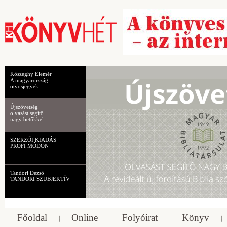
Kőszeghy Elemér
A magyarországi
ötvösjegyek...
Újszövetség
olvasást segítő
nagy betűkkel
SZERZŐI KIADÁS
PROFI MÓDON
Tandori Dezső
TANDORI SZUBJEKTÍV
Főoldal
Online
Folyóirat
Könyv