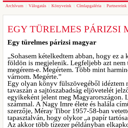
Archívum
Válogatás
Könyveink
Címlapgaléria
Partnereink
EGY TÜRELMES PÁRIZSI
Egy türelmes párizsi magyar
„Sohasem kételkedtem abban, hogy ez a 
földön is megjelenik. Legfeljebb azt nem
megérem-e. Megértem. Több mint harminc 
várnom. Megérte.”
Egy olyan könyv fülszövegéből idéztem 
tavaszán a sajtószabadság eljövetelét jelz
egyikeként jelent meg Magyarországon. 
számmal. A Nagy Imre élete és halála című
szerzője, Méray Tibor 1957-58-ban vetett
tapasztalván, hogy olykor „a papír tartósa
Az akkor több tízezer példányban elkap