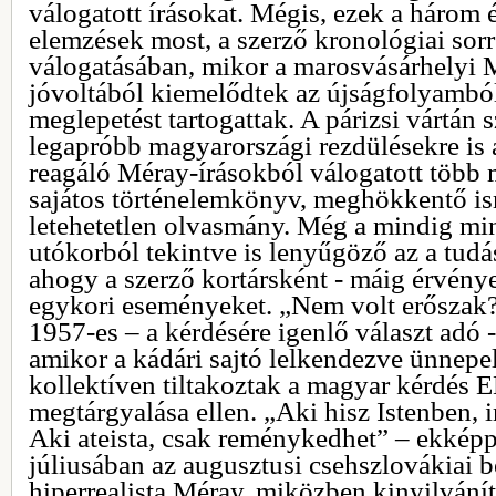
válogatott írásokat. Mégis, ezek a három 
elemzések most, a szerző kronológiai sor
válogatásában, mikor a marosvásárhelyi
jóvoltából kiemelődtek az újságfolyambó
meglepetést tartogattak. A párizsi vártán s
legapróbb magyarországi rezdülésekre is 
reagáló Méray-írásokból válogatott több 
sajátos történelemkönyv, meghökkentő ism
letehetetlen olvasmány. Még a mindig mi
utókorból tekintve is lenyűgöző az a tudás
ahogy a szerző kortársként - máig érvén
egykori eseményeket. „Nem volt erőszak?
1957-es – a kérdésére igenlő választ adó 
amikor a kádári sajtó lelkendezve ünnepe
kollektíven tiltakoztak a magyar kérdés
megtárgyalása ellen. „Aki hisz Istenben, 
Aki ateista, csak reménykedhet” – ekképp
júliusában az augusztusi csehszlovákiai b
hiperrealista Méray, miközben kinyilvánítj