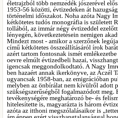
életrajzból több nemzedék jószerével elő
1953-56 közötti, évtizedeken át hazugsá
történelmi időszakot. Noha azóta Nagy Im
kétkötetes tudós monográfia is született 
tollából, az immár négy évtizeddel ezelőt
lényegén, következtetésein nemigen akadt 
Mindezt most - amikor a szerzőnek legúja
című kétkötetes összeállításáról írok barát
azért tartom fontosnak ismét emlékezetbe 
oevre elmúlt évtizedbeli hazai, visszhang
igencsak meggondolkodtató. A Nagy Imre
ben hazaért annak ikerkönyve, az Aczél T
ugyancsak 1958-ban, az emigrációban publ
melyben az önbírálat nem kívülről adott 
szükségszerűségből fogalmazódott meg. Ez
tevékenységére meghatározó be- és felis
hitelesítette is, magyarázta is három évti
azóta az itthoni megszólalásaikor is „tett
ám éppen ezért visszhangtalansággal hon