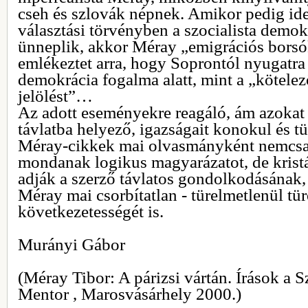
cseh és szlovák népnek. Amikor pedig id
választási törvényben a szocialista demokr
ünneplik, akkor Méray „emigrációs borsók
emlékeztet arra, hogy Soprontól nyugatra
demokrácia fogalma alatt, mint a „kötelező
jelölést”…
Az adott eseményekre reagáló, ám azokat
távlatba helyező, igazságait konokul és t
Méray-cikkek mai olvasmányként nemcsak
mondanak logikus magyarázatot, de kristá
adják a szerző távlatos gondolkodásának, 
Méray mai csorbítatlan - türelmetlenül tür
következetességét is.
Murányi Gábor
(Méray Tibor: A párizsi vártán. Írások a Sz
Mentor , Marosvásárhely 2000.)