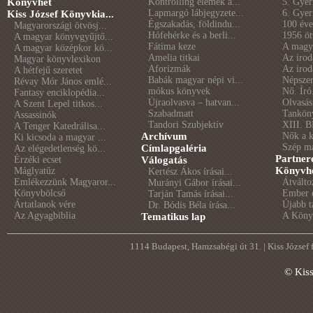
Könyvhét
Kontrolling elemek a...
5. Gye
Lapmargó lábjegyzete...
6. Gye
Kiss József Könyvkia...
Égszakadás, földindu...
100 éve 
Magyarországi ötvösj...
Hófehérke és a berli...
1956 öt
A magyar könyvgyűjtő...
Fátima keze
A magya
A magyar középkor kö...
Amelia titkai
Az irod
Magyar könyvlexikon
Aforizmák
Az irod
A hétfejű szeretet
Babák magyar népi vi...
Népszer
Révay Mór János emlé...
mókus könyvek
Nő. Író
Fantasy enciklopédia...
Újraolvasva – hatvan...
Olvasás
A Szent Lepel titkos...
Szabadmatt
Tankön
Assassinók
Tandori Szubjektív
XIII. B
A Tenger Katedrálisa...
Archívum
Nők a 
Ki kicsoda a magyar ...
Szép m
Címlapgaléria
Az elégedetlenség kö...
Partner
Érzéki ecset
Válogatás
Könyvhé
Máglyatűz
Kertész Ákos írásai...
Emlékezzünk Magyaror...
Átválto
Murányi Gábor írásai...
Könyvbölcső
Ember é
Tarján Tamás írásai...
Ártatlanok vére
Újabb t
Dr. Bódis Béla írása...
Az Agyagbiblia
A Könyv
Tematikus lap
1114 Budapest, Hamzsabégi út 31. | Kiss József
© Kis