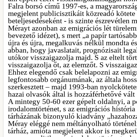
Falra borsó című 1997-es, a magyarország
megjelent publicisztikáit közreadó kötete
beteljesedéseként - is szinte észrevétlen m
Mérayt azonban az emigrációs lét türelemr
bevezető idézet), s mert „a papír tartósabb
újra és újra, megalkuvás nélkül mondta és
abban, hogy javaslatait, prognózisait lega
utókor visszaigazolja majd. S az eltelt tör
visszaigazolja őt, az elemzőt. S visszaigazo
Ehhez elegendő csak belelapozni az emigr
legfontosabb orgánumának, az általa hos
szerkesztett – majd 1993-ban nyolckötete
hazai olvasók által is hozzáférhetővé vált
A mintegy 50-60 ezer gépelt oldalnyi, a po
irodalomtörténet, s az emigrációs história
tárházának bizonyuló kiadvány „hazahozá
Méray eléggé nem méltányolható történelm
tárház, amióta megjelent akkor is megkerü