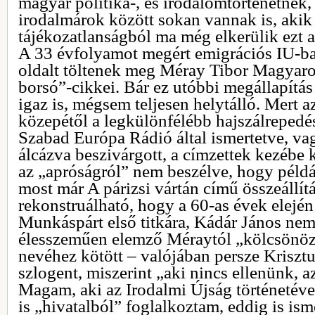
magyar politika-, és irodalomtörténetnek,
irodalmárok között sokan vannak is, akik
tájékozatlanságból ma még elkerülik ezt a
A 33 évfolyamot megért emigrációs IU-b
oldalt töltenek meg Méray Tibor Magyaror
borsó”-cikkei. Bár ez utóbbi megállapítá
igaz is, mégsem teljesen helytálló. Mert a
közepétől a legkülönfélébb hajszálrepedé
Szabad Európa Rádió által ismertetve, v
álcázva beszivárgott, a címzettek kezébe ke
az „apróságról” nem beszélve, hogy példáu
most már A párizsi vártán című összeállít
rekonstruálható, hogy a 60-as évek elején
Munkáspárt első titkára, Kádár János nem
élesszeműen elemző Méraytól „kölcsönözt
nevéhez kötött – valójában persze Krisz
szlogent, miszerint „aki nincs ellenünk,
Magam, aki az Irodalmi Újság történetéve
is „hivatalból” foglalkoztam, eddig is is