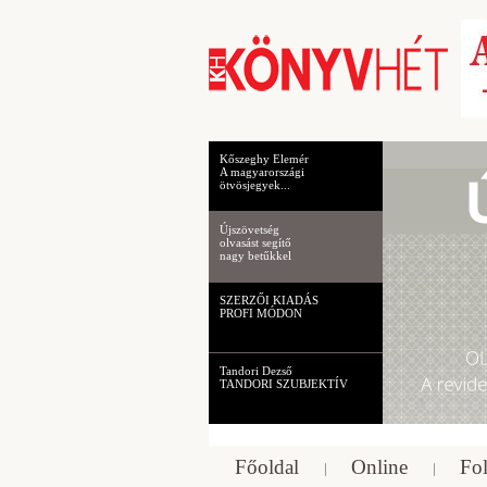
Kőszeghy Elemér
A magyarországi
ötvösjegyek...
Újszövetség
olvasást segítő
nagy betűkkel
SZERZŐI KIADÁS
PROFI MÓDON
Tandori Dezső
TANDORI SZUBJEKTÍV
Főoldal
Online
Fol