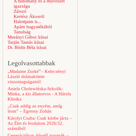
A tudomány és a művészet
igazsága
Zárszó
Kertész Ákosról
Halottjaim is...
Apám hagyatékából
Tanulság
Murányi Gábor írásai
Tarján Tamás írásai
Dr. Bódis Béla írásai
Legolvasottabbak
„Madame Zsoké”– Kelecsényi
László drámakötete
viszontagságairól
Aniela Cholewińska-Szkolik:
Minka, a kis állatorvos - A Hársfa
Klinika
„Csak addig az enyém, amíg
írom” – Egressy Zoltán
Károlyi Csaba: Csak körbe jársz –
Az Élet és Irodalom 2026/32.
számából
Generációkon átívelő traumák –