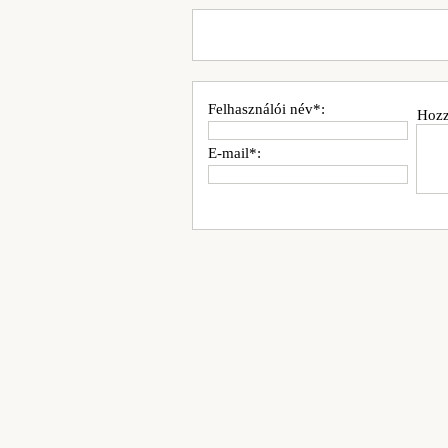
Felhasználói név*:
Hozz
E-mail*: