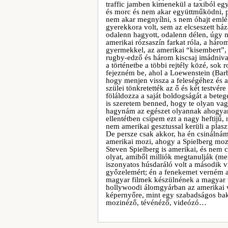
traffic jamben kimenekül a taxiból eg
és morc és nem akar együttműködni, pe
nem akar megnyílni, s nem óhajt emlék
gyerekkora volt, sem az elcseszett ház
odalenn hagyott, odalenn délen, úgy n
amerikai rózsaszín farkat róla, a háro
gyermekkel, az amerikai “kisembert”, 
rugby-edző és három kiscsaj imádnival
a történetbe a többi rejtély közé, sok
fejezném be, ahol a Loewenstein (Barbr
hogy menjen vissza a feleségéhez és 
szülei tönkretették az ő és két testvé
föláldozza a saját boldogságát a bete
is szeretem benned, hogy te olyan vag
hagynám az egészet olyannak ahogyan 
ellentétben csípem ezt a nagy heftijű,
nem amerikai gesztussal kerüli a plasz
De persze csak akkor, ha én csinálnám
amerikai mozi, ahogy a Spielberg mozi
Steven Spielberg is amerikai, és nem c
olyat, amiből milliók megtanulják (mer
iszonyatos húsdaráló volt a második vi
győzelemért; én a fenekemet verném 
magyar filmek készülnének a magyar v
hollywoodi álomgyárban az amerikai va
képernyőre, mint egy szabadságos bak
mozinéző, tévénéző, videózó…