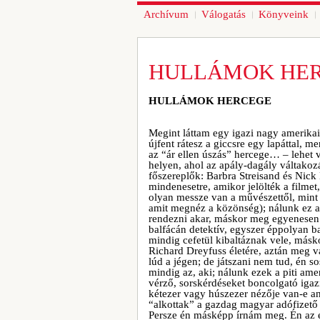
Archívum
Válogatás
Könyveink
HULLÁMOK HE
HULLÁMOK HERCEGE
Megint láttam egy igazi nagy amerikai 
újfent rátesz a giccsre egy lapáttal, m
az “ár ellen úszás” hercege… – lehet v
helyen, ahol az apály-dagály váltakozá
főszereplők: Barbra Streisand és Nick
mindenesetre, amikor jelölték a filmet
olyan messze van a művészettől, mint
amit megnéz a közönség); nálunk ez a k
rendezni akar, máskor meg egyenesen 
balfácán detektív, egyszer éppolyan ba
mindig cefetül kibaltáznak vele, másk
Richard Dreyfuss életére, aztán meg va
lúd a jégen; de játszani nem tud, én s
mindig az, aki; nálunk ezek a piti am
vérző, sorskérdéseket boncolgató igaz
kétezer vagy húszezer nézője van-e an
“alkottak” a gazdag magyar adófizető
Persze én másképp írnám meg. Én az 