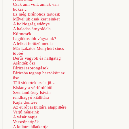
Csak ami volt, annak van
bokra…
Ez még Brúnóhoz tartozik
Műveljük csak kertjeinket
A boldogság edénye
A haladás árnyoldala
Körmesék
Legtitkosabb vágyaink?
A lelket fertőző média
Már Lakatos Menyhért sincs
többé
Derűs vagyok és hallgatag
Ajándék ősz
Párizsi szorongások
Párizsba tegnap beszökött az
ősz
Téli sírkertek szele jő…
Kislány a vérfürdőből
Szentandrássy István
rendhagyó kiállítása
Kajla döntése
Az európai kultúra alappillére
Varjú nénjeink
A vásár napja
Vesszőparipák
A kultúra állatkertje