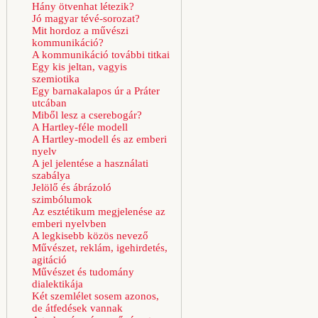
Hány ötvenhat létezik?
Jó magyar tévé-sorozat?
Mit hordoz a művészi
kommunikáció?
A kommunikáció további titkai
Egy kis jeltan, vagyis
szemiotika
Egy barnakalapos úr a Práter
utcában
Miből lesz a cserebogár?
A Hartley-féle modell
A Hartley-modell és az emberi
nyelv
A jel jelentése a használati
szabálya
Jelölő és ábrázoló
szimbólumok
Az esztétikum megjelenése az
emberi nyelvben
A legkisebb közös nevező
Művészet, reklám, igehirdetés,
agitáció
Művészet és tudomány
dialektikája
Két szemlélet sosem azonos,
de átfedések vannak