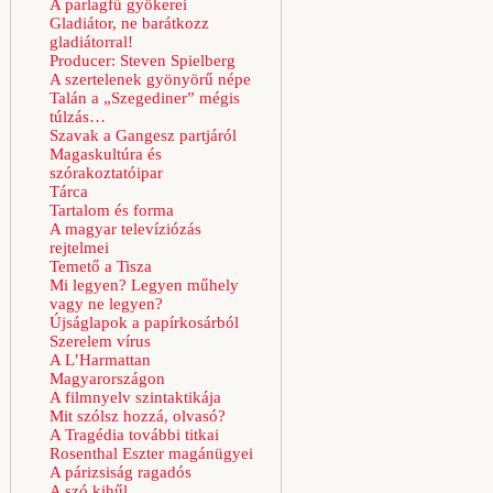
A parlagfű gyökerei
Gladiátor, ne barátkozz
gladiátorral!
Producer: Steven Spielberg
A szertelenek gyönyörű népe
Talán a „Szegediner” mégis
túlzás…
Szavak a Gangesz partjáról
Magaskultúra és
szórakoztatóipar
Tárca
Tartalom és forma
A magyar televíziózás
rejtelmei
Temető a Tisza
Mi legyen? Legyen műhely
vagy ne legyen?
Újságlapok a papírkosárból
Szerelem vírus
A L’Harmattan
Magyarországon
A filmnyelv szintaktikája
Mit szólsz hozzá, olvasó?
A Tragédia további titkai
Rosenthal Eszter magánügyei
A párizsiság ragadós
A szó kihűl