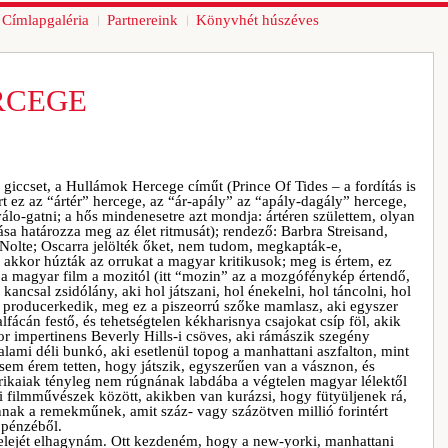
Címlapgaléria
Partnereink
Könyvhét húszéves
RCEGE
giccset, a Hullámok Hercege címűt (Prince Of Tides – a fordítás is
ert ez az “ártér” hercege, az “ár-apály” az “apály-dagály” hercege,
álo-gatni; a hős mindenesetre azt mondja: ártéren születtem, olyan
sa határozza meg az élet ritmusát); rendező: Barbra Streisand,
 Nolte; Oscarra jelölték őket, nem tudom, megkapták-e,
, akkor húzták az orrukat a magyar kritikusok; meg is értem, ez
 a magyar film a mozitól (itt “mozin” az a mozgófénykép értendő,
ancsal zsidólány, aki hol játszani, hol énekelni, hol táncolni, hol
producerkedik, meg ez a piszeorrú szőke mamlasz, aki egyszer
lfácán festő, és tehetségtelen kékharisnya csajokat csíp föl, akik
or impertinens Beverly Hills-i csöves, aki rámászik szegény
lami déli bunkó, aki esetlenül topog a manhattani aszfalton, mint
osem érem tetten, hogy játszik, egyszerűen van a vásznon, és
erikaiak tényleg nem rúgnának labdába a végtelen magyar lélektől
i filmművészek között, akikben van kurázsi, hogy fütyüljenek rá,
nak a remekműnek, amit száz- vagy százötven millió forintért
 pénzéből.
elejét elhagynám. Ott kezdeném, hogy a new-yorki, manhattani