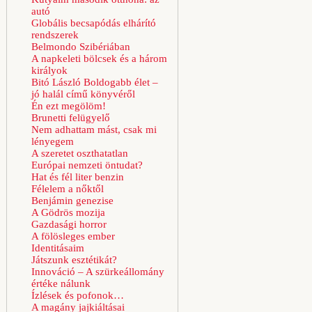
autó
Globális becsapódás elhárító
rendszerek
Belmondo Szibériában
A napkeleti bölcsek és a három
királyok
Bitó László Boldogabb élet –
jó halál című könyvéről
Én ezt megölöm!
Brunetti felügyelő
Nem adhattam mást, csak mi
lényegem
A szeretet oszthatatlan
Európai nemzeti öntudat?
Hat és fél liter benzin
Félelem a nőktől
Benjámin genezise
A Gödrös mozija
Gazdasági horror
A fölösleges ember
Identitásaim
Játszunk esztétikát?
Innováció – A szürkeállomány
értéke nálunk
Ízlések és pofonok…
A magány jajkiáltásai