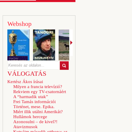
Webshop
VÁLOGATÁS
Kertész Ákos írásai
Milyen a francia televízió?
Rekviem egy TV-csatornáért
A “harmadik utak”
Frei Tamás információi
Történet, mese. Epika.
Miért illik utálni Amerikát?
Hullámok hercege
Azonosulni – de kivel?!
Atavizmusok
Kutyáim második otthona: az