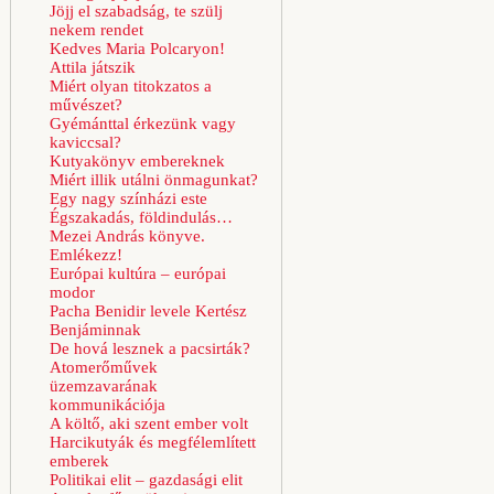
Jöjj el szabadság, te szülj
nekem rendet
Kedves Maria Polcaryon!
Attila játszik
Miért olyan titokzatos a
művészet?
Gyémánttal érkezünk vagy
kaviccsal?
Kutyakönyv embereknek
Miért illik utálni önmagunkat?
Egy nagy színházi este
Égszakadás, földindulás…
Mezei András könyve.
Emlékezz!
Európai kultúra – európai
modor
Pacha Benidir levele Kertész
Benjáminnak
De hová lesznek a pacsirták?
Atomerőművek
üzemzavarának
kommunikációja
A költő, aki szent ember volt
Harcikutyák és megfélemlített
emberek
Politikai elit – gazdasági elit