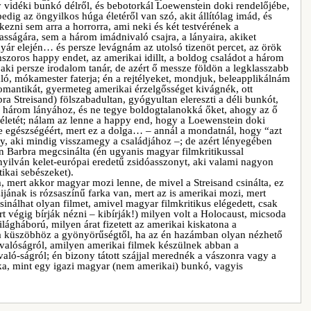
y vidéki bunkó délről, és bebotorkál Loewenstein doki rendelőjébe,
dig az öngyilkos húga életéről van szó, akit állítólag imád, és
ezni sem arra a horrorra, ami neki és két testvérének a
asságára, sem a három imádnivaló csajra, a lányaira, akiket
yár elején… és persze levágnám az utolsó tizenöt percet, az örök
mszoros happy endet, az amerikai idillt, a boldog családot a három
aki persze irodalom tanár, de azért ő messze földön a legklasszabb
ó, mókamester faterja; én a rejtélyeket, mondjuk, beleapplikálnám
 romantikát, gyermeteg amerikai érzelgősséget kivágnék, ott
a Streisand) fölszabadultan, gyógyultan elereszti a déli bunkót,
a három lányához, és ne tegye boldogtalanokká őket, ahogy az ő
re életét; nálam az lenne a happy end, hogy a Loewenstein doki
ge egészségéért, mert ez a dolga… – annál a mondatnál, hogy “azt
y, aki mindig visszamegy a családjához –; de azért lényegében
Barbra megcsinálta (én ugyanis magyar filmkritikussal
 nyilván kelet-európai eredetű zsidóasszonyt, aki valami nagyon
tikai sebészeket).
, mert akkor magyar mozi lenne, de mivel a Streisand csinálta, ez
jának is rózsaszínű farka van, mert az is amerikai mozi, mert
sinálhat olyan filmet, amivel magyar filmkritikus elégedett, csak
t végig bírják nézni – kibírják!) milyen volt a Holocaust, micsoda
lágháború, milyen árat fizetett az amerikai kiskatona a
a küszöbhöz a gyönyörűségtől, ha az én hazámban olyan nézhető
alóságról, amilyen amerikai filmek készülnek abban a
ló-ságról; én bizony tátott szájjal merednék a vászonra vagy a
a, mint egy igazi magyar (nem amerikai) bunkó, vagyis