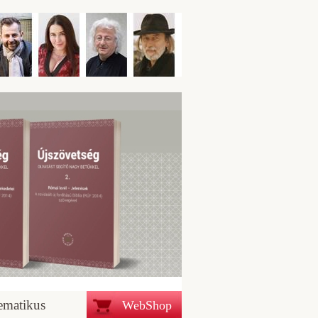
ematikus
WebShop