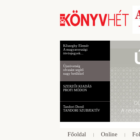
Kőszeghy Elemér
A magyarországi
ötvösjegyek...
Újszövetség
olvasást segítő
nagy betűkkel
SZERZŐI KIADÁS
PROFI MÓDON
Tandori Dezső
TANDORI SZUBJEKTÍV
Főoldal
Online
Fol