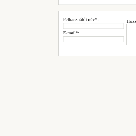
Felhasználói név*:
Hozz
E-mail*: