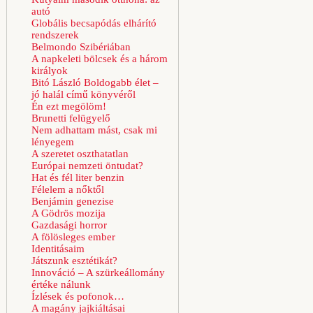
autó
Globális becsapódás elhárító
rendszerek
Belmondo Szibériában
A napkeleti bölcsek és a három
királyok
Bitó László Boldogabb élet –
jó halál című könyvéről
Én ezt megölöm!
Brunetti felügyelő
Nem adhattam mást, csak mi
lényegem
A szeretet oszthatatlan
Európai nemzeti öntudat?
Hat és fél liter benzin
Félelem a nőktől
Benjámin genezise
A Gödrös mozija
Gazdasági horror
A fölösleges ember
Identitásaim
Játszunk esztétikát?
Innováció – A szürkeállomány
értéke nálunk
Ízlések és pofonok…
A magány jajkiáltásai