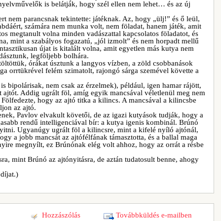
 nyelvművelők is belátják, hogy szél ellen nem lehet… és az új
rt nem parancsnak tekintette: játéknak. Az, hogy „ülj!” és ő leül,
labdáért, számára nem munka volt, nem föladat, hanem játék, amit
tos megtanult volna minden vadászattal kapcsolatos föladatot, és
lna, mint a szabályos fogazatú, „jól izmolt” és nem horpadt mellű
ntasztikusan újat is kitalált volna, amit egyetlen más kutya nem
ásztunk, legföljebb bolhára.
töltöttük, órákat úsztunk a langyos vízben, a zöld csobbanások
árga orrtükrével felém szimatolt, rajongó sárga szemével követte a
 is bipolárisak, nem csak az érzelmek), például, igen hamar rájött,
tt ajtót. Addig ugrált föl, amíg egyik mancsával véletlenül meg nem
. Fölfedezte, hogy az ajtó titka a kilincs. A mancsával a kilincsbe
ljon az ajtó.
lenek, Pavlov elvakult követői, de az igazi kutyások tudják, hogy a
abb rendű intelligenciával bír: a kutya igenis kombinál. Brúnó
nyitni. Ugyanúgy ugrált föl a kilincsre, mint a kifelé nyíló ajtónál,
hogy a jobb mancsát az ajtófélfának támasztotta, és a ballal maga
ésnyire megnyílt, ez Brúnónak elég volt ahhoz, hogy az orrát a résbe
itásra, mint Brúnó az ajtónyitásra, de aztán tudatosult benne, ahogy
íjat.)
Hozzászólás
Továbbküldés e-mailben