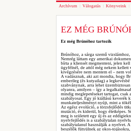
Archívum
Válogatás
Könyveink
EZ MÉG BRÚNÓ
Ez még Brúnóhoz tartozik
Brúnóhoz, a sárga szemű vizslámhoz, a
Nemrég láttam egy amerikai dokumentu
bírta a kliensét megmenteni, jelen kel
ügyfélnél, de attól még nekem kellett 
kivégzésére nem mentem el – nem vo
A vadásznak, aki azt mondta, hogy Br
emberileg (és kutyailag) a legkevésbé 
szabványnak, arra lehet üzembiztosan 
olyanra, amilyen – így a legalkalmasa
mindig meglepetéseket tartogat, csak 
szabályosat. Egy jó kiállású keverék 
munkateljesítményt nyújt, mint a tökéle
Az egész evolúció, a törzsfejlődés titk
mutáció, és kiderül, hogy életképes. S
meg is született egy új és az eddigiekn
nyelvfejlődés is a szabálytalan nyelv
szabálytalanul használják a nyelvet. 
beszélők fütyülnek az okos-tojásokra, 