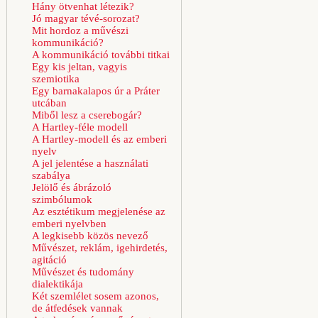
Hány ötvenhat létezik?
Jó magyar tévé-sorozat?
Mit hordoz a művészi
kommunikáció?
A kommunikáció további titkai
Egy kis jeltan, vagyis
szemiotika
Egy barnakalapos úr a Práter
utcában
Miből lesz a cserebogár?
A Hartley-féle modell
A Hartley-modell és az emberi
nyelv
A jel jelentése a használati
szabálya
Jelölő és ábrázoló
szimbólumok
Az esztétikum megjelenése az
emberi nyelvben
A legkisebb közös nevező
Művészet, reklám, igehirdetés,
agitáció
Művészet és tudomány
dialektikája
Két szemlélet sosem azonos,
de átfedések vannak