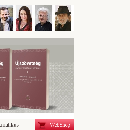
ematikus
WebShop