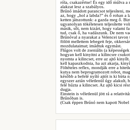
róla, csakazértse! És egy idő múlva a
alakzat lesz a szabályos.
Brúnó imádott parancsot teljesíteni, me
az, hogy „hol a labda?” és ő rohan a 
ketten játszottunk: a gazda meg ő. Biz
ugyanolyan tökéletesen teljesítette vo
másik, sőt, nem kizárt, hogy valami fa
tud, csak ő, ha vadászunk. De nem vad
Brúnóval a nyarakat a Velencei tavon 
fölött mellettem lebegett feje, okkers
mozdulataimat; imádtuk egymást.
Flúgos volt de zseniális (a képességek
hogyan kell kinyitni a kilincsre csuko
nyomta a kilincset, erre az ajtó kinyílt
kell kapaszkodnia, ha azt akarja, kinyí
Föltételes reflex, mondják erre a hitet
kutya nem beprogramozott robot, magas
később a befelé nyíló ajtót is ki bírta 
egyszer aztán véletlenül úgy alakult, 
felé húzta a kilincset. Az ajtó kicsi r
dugja.
Einstein is véletlenül jött rá a relativ
Brúnóban is.
(Csak éppen Brúnó nem kapott Nobel d