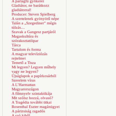
A parlagfű gyökerei
Gladiátor, ne barátkozz
gladiátorral!
Producer: Steven Spielberg
A szertelenek gyönyörű népe
Talán a „Szegediner” mégis
túlzás…
Szavak a Gangesz partjáról
Magaskultúra és
szórakoztatóipar
Tárca
Tartalom és forma
A magyar televíziózás
rejtelmei
Temető a Tisza
Mi legyen? Legyen műhely
vagy ne legyen?
Újságlapok a papírkosárból
Szerelem vírus
A L’Harmattan
Magyarországon
A filmnyelv szintaktikája
Mit szólsz hozzá, olvasó?
A Tragédia további titkai
Rosenthal Eszter magánügyei
A párizsiság ragadós
A szó kihűl