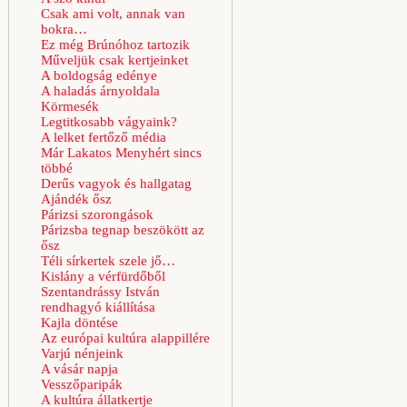
Csak ami volt, annak van
bokra…
Ez még Brúnóhoz tartozik
Műveljük csak kertjeinket
A boldogság edénye
A haladás árnyoldala
Körmesék
Legtitkosabb vágyaink?
A lelket fertőző média
Már Lakatos Menyhért sincs
többé
Derűs vagyok és hallgatag
Ajándék ősz
Párizsi szorongások
Párizsba tegnap beszökött az
ősz
Téli sírkertek szele jő…
Kislány a vérfürdőből
Szentandrássy István
rendhagyó kiállítása
Kajla döntése
Az európai kultúra alappillére
Varjú nénjeink
A vásár napja
Vesszőparipák
A kultúra állatkertje