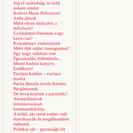
Jöjj el szabadság, te szülj
nekem rendet
Kedves Maria Polcaryon!
Attila játszik
Miért olyan titokzatos a
művészet?
Gyémánttal érkezünk vagy
kaviccsal?
Kutyakönyv embereknek
Miért illik utálni önmagunkat?
Egy nagy színházi este
Égszakadás, földindulás…
Mezei András könyve.
Emlékezz!
Európai kultúra – európai
modor
Pacha Benidir levele Kertész
Benjáminnak
De hová lesznek a pacsirták?
Atomerőművek
üzemzavarának
kommunikációja
A költő, aki szent ember volt
Harcikutyák és megfélemlített
emberek
Politikai elit – gazdasági elit