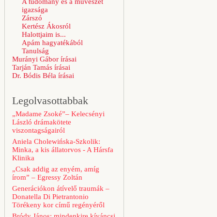
A tudomány és a művészet
igazsága
Zárszó
Kertész Ákosról
Halottjaim is...
Apám hagyatékából
Tanulság
Murányi Gábor írásai
Tarján Tamás írásai
Dr. Bódis Béla írásai
Legolvasottabbak
„Madame Zsoké”– Kelecsényi
László drámakötete
viszontagságairól
Aniela Cholewińska-Szkolik:
Minka, a kis állatorvos - A Hársfa
Klinika
„Csak addig az enyém, amíg
írom” – Egressy Zoltán
Generációkon átívelő traumák –
Donatella Di Pietrantonio
Törékeny kor című regényéről
Bródy János: mindenkire kíváncsi