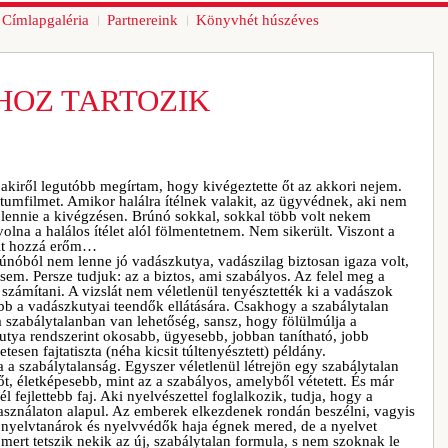
Címlapgaléria
Partnereink
Könyvhét húszéves
HOZ TARTOZIK
kiről legutóbb megírtam, hogy kivégeztette őt az akkori nejem.
mfilmet. Amikor halálra ítélnek valakit, az ügyvédnek, aki nem
l lennie a kivégzésen. Brúnó sokkal, sokkal több volt nekem
volna a halálos ítélet alól fölmentetnem. Nem sikerült. Viszont a
lt hozzá erőm…
únóból nem lenne jó vadászkutya, vadászilag biztosan igaza volt,
sem. Persze tudjuk: az a biztos, ami szabályos. Az felel meg a
számítani. A vizslát nem véletlenül tenyésztették ki a vadászok
bb a vadászkutyai teendők ellátására. Csakhogy a szabálytalan
a szabálytalanban van lehetőség, sansz, hogy fölülmúlja a
kutya rendszerint okosabb, ügyesebb, jobban tanítható, jobb
tesen fajtatiszta (néha kicsit túltenyésztett) példány.
a a szabálytalanság. Egyszer véletlenül létrejön egy szabálytalan
őt, életképesebb, mint az a szabályos, amelyből vétetett. És már
él fejlettebb faj. Aki nyelvészettel foglalkozik, tudja, hogy a
használaton alapul. Az emberek elkezdenek rondán beszélni, vagyis
A nyelvtanárok és nyelvvédők haja égnek mered, de a nyelvet
mert tetszik nekik az új, szabálytalan formula, s nem szoknak le