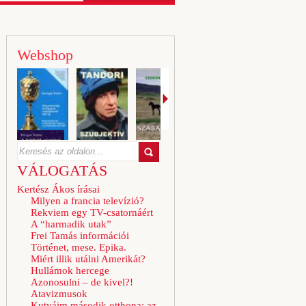
Webshop
VÁLOGATÁS
Kertész Ákos írásai
Milyen a francia televízió?
Rekviem egy TV-csatornáért
A “harmadik utak”
Frei Tamás információi
Történet, mese. Epika.
Miért illik utálni Amerikát?
Hullámok hercege
Azonosulni – de kivel?!
Atavizmusok
Kutyáim második otthona: az