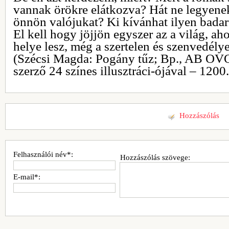
vannak örökre elátkozva? Hát ne legyenek
önnön valójukat? Ki kívánhat ilyen badar
El kell hogy jöjjön egyszer az a világ, a
helye lesz, még a szertelen és szenvedély
(Szécsi Magda: Pogány tűz; Bp., AB OVO
szerző 24 színes illusztráci-ójával – 1200.
Hozzászólás
Felhasználói név*:
Hozzászólás szövege:
E-mail*: