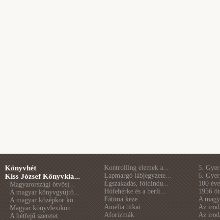
Könyvhét
Kontrolling elemek a...
5. Gye
Lapmargó lábjegyzete...
6. Gye
Kiss József Könyvkia...
Égszakadás, földindu...
100 éve 
Magyarországi ötvösj...
Hófehérke és a berli...
1956 öt
A magyar könyvgyűjtő...
Fátima keze
A magya
A magyar középkor kö...
Amelia titkai
Az irod
Magyar könyvlexikon
Aforizmák
Az irod
A hétfejű szeretet