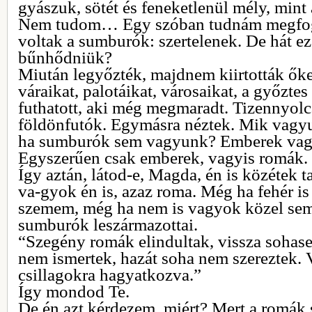
gyászuk, sötét és feneketlenül mély, min
Nem tudom… Egy szóban tudnám megfog
voltak a sumburók: szertelenek. De hát ez
bűnhődniük?
Miután legyőzték, majdnem kiirtották őke
váraikat, palotáikat, városaikat, a győzte
futhatott, aki még megmaradt. Tizennyol
földönfutók. Egymásra néztek. Mik vagy
ha sumburók sem vagyunk? Emberek vag
Egyszerűen csak emberek, vagyis romák.
Így aztán, látod-e, Magda, én is közétek 
va-gyok én is, azaz roma. Még ha fehér is
szemem, még ha nem is vagyok közel sem 
sumburók leszármazottai.
“Szegény romák elindultak, vissza sohase
nem ismertek, hazát soha nem szereztek. 
csillagokra hagyatkozva.”
Így mondod Te.
De én azt kérdezem, miért? Mert a romák 