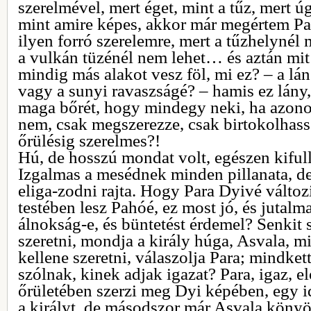
szerelmével, mert éget, mint a tűz, mert úg
mint amire képes, akkor már megértem P
ilyen forró szerelemre, mert a tűzhelynél
a vulkán tüzénél nem lehet… és aztán mit
mindig más alakot vesz föl, mi ez? – a lán
vagy a sunyi ravaszságé? – hamis ez lány,
maga bőrét, hogy mindegy neki, ha azon
nem, csak megszerezze, csak birtokolhassa
őrülésig szerelmes?!
Hú, de hosszú mondat volt, egészen kiful
Izgalmas a mesédnek minden pillanata, de
eliga-zodni rajta. Hogy Para Dyivé változ
testében lesz Pahóé, ez most jó, és jutalm
álnokság-e, és büntetést érdemel? Senkit
szeretni, mondja a király húga, Asvala, m
kellene szeretni, válaszolja Para; mindke
szólnak, kinek adjak igazat? Para, igaz, e
őrületében szerzi meg Dyi képében, egy i
a királyt, de másodszor már Asvala köny