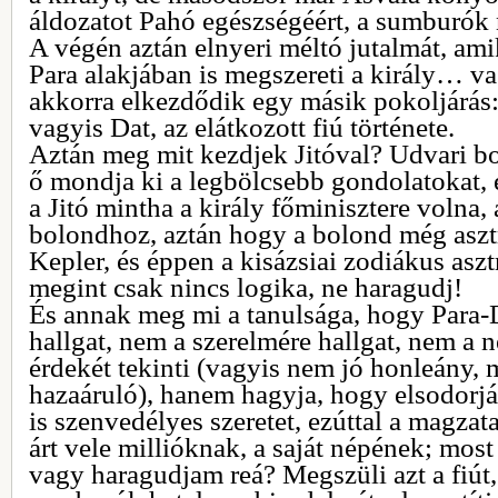
áldozatot Pahó egészségéért, a sumburók 
A végén aztán elnyeri méltó jutalmát, am
Para alakjában is megszereti a király… v
akkorra elkezdődik egy másik pokoljárás:
vagyis Dat, az elátkozott fiú története.
Aztán meg mit kezdjek Jitóval? Udvari bo
ő mondja ki a legbölcsebb gondolatokat, e
a Jitó mintha a király főminisztere volna,
bolondhoz, aztán hogy a bolond még asztr
Kepler, és éppen a kisázsiai zodiákus asz
megint csak nincs logika, ne haragudj!
És annak meg mi a tanulsága, hogy Para-D
hallgat, nem a szerelmére hallgat, nem a 
érdekét tekinti (vagyis nem jó honleány,
hazaáruló), hanem hagyja, hogy elsodorjá
is szenvedélyes szeretet, ezúttal a magzata 
árt vele millióknak, a saját népének; most
vagy haragudjam reá? Megszüli azt a fiút,