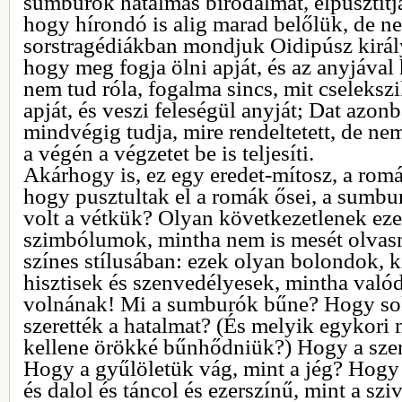
sumburók hatalmas birodalmát, elpusztítj
hogy hírondó is alig marad belőlük, de n
sorstragédiákban mondjuk Oidipúsz királ
hogy meg fogja ölni apját, és az anyjával 
nem tud róla, fogalma sincs, mit cselekszi
apját, és veszi feleségül anyját; Dat azonb
mindvégig tudja, mire rendeltetett, de nem
a végén a végzetet be is teljesíti.
Akárhogy is, ez egy eredet-mítosz, a romák
hogy pusztultak el a romák ősei, a sumbur
volt a vétkük? Olyan következetlenek ez
szimbólumok, mintha nem is mesét olvasn
színes stílusában: ezek olyan bolondok, k
hisztisek és szenvedélyesek, mintha való
volnának! Mi a sumburók bűne? Hogy sok
szerették a hatalmat? (És melyik egykori
kellene örökké bűnhődniük?) Hogy a szere
Hogy a gyűlöletük vág, mint a jég? Hogy
és dalol és táncol és ezerszínű, mint a s