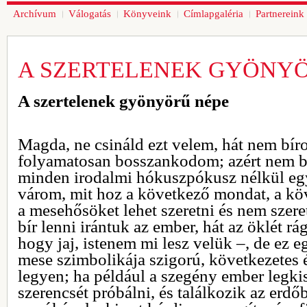
Archívum
Válogatás
Könyveink
Címlapgaléria
Partnereink
A SZERTELENEK GYÖNY
A szertelenek gyönyörű népe
Magda, ne csináld ezt velem, hát nem bír
folyamatosan bosszankodom; azért nem bí
minden irodalmi hókuszpókusz nélkül eg
várom, mit hoz a következő mondat, a köv
a mesehősöket lehet szeretni és nem szer
bír lenni irántuk az ember, hát az öklét r
hogy jaj, istenem mi lesz velük –, de ez e
mese szimbolikája szigorú, következetes 
legyen; ha például a szegény ember legki
szerencsét próbálni, és találkozik az erd