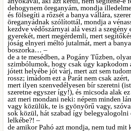
anyókával, aki azt kérdi, nem segítené-e fö
dehogynem öreganyám, mondja illedelmes
és fölsegíti a rőzsét a banya vállára, szer
öreganyádnak szólítottál, mondja a vénass
kezdve védőszárnyai alá veszi a szegény
gyerekét, mert megérdemli, mert segítőkés
jóság elnyeri méltó jutalmát, mert a banya
boszorka… –
de a te mesédben, a Pogány Tűzben, olya
szimbólumok, hogy csak úgy kapkodom a 
jótett helyébe jót várj, mert azt sem tudom,
rossz; imádom ezt a Parát nem csak azért
mert ilyen szenvedélyesen bír szeretni (i
szeretne egyszer így!), és micsoda alak e
azt meri mondani neki: népem minden lán
vagy közülük, te is gyönyörű vagy, szóva
sok közül, hát szabad így belegyalogolni
lelkébe?! –
de amikor Pahó azt mondja, nem tud mit 