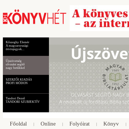
Kőszeghy Elemér
A magyarországi
ötvösjegyek...
Újszövetség
olvasást segítő
nagy betűkkel
SZERZŐI KIADÁS
PROFI MÓDON
Tandori Dezső
TANDORI SZUBJEKTÍV
Főoldal
Online
Folyóirat
Könyv