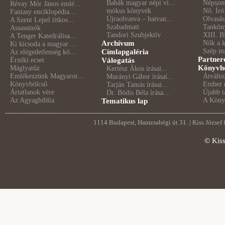
Babák magyar népi vi...
Népszer
Révay Mór János emlé...
mókus könyvek
Nő. Író
Fantasy enciklopédia...
Újraolvasva – hatvan...
Olvasás
A Szent Lepel titkos...
Szabadmatt
Tankön
Assassinók
Tandori Szubjektív
XIII. B
A Tenger Katedrálisa...
Archívum
Nők a 
Ki kicsoda a magyar ...
Szép m
Címlapgaléria
Az elégedetlenség kö...
Partner
Érzéki ecset
Válogatás
Könyvhé
Máglyatűz
Kertész Ákos írásai...
Emlékezzünk Magyaror...
Átválto
Murányi Gábor írásai...
Könyvbölcső
Ember é
Tarján Tamás írásai...
Ártatlanok vére
Újabb t
Dr. Bódis Béla írása...
Az Agyagbiblia
A Könyv
Tematikus lap
1114 Budapest, Hamzsabégi út 31. | Kiss József
© Kis