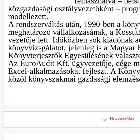
felhasználva – bels
közgazdasági osztályvezetőként – progr
modellezett.
A rendszerváltás után, 1990-ben a kön
meghatározó vállalkozásának, a Kossut
vezetője lett. Időközben sok kiadónak ad
könyvvizsgálatot, jelenleg is a Magyar
Könyvterjesztők Egyesülésének választo
Az EuroAudit Kft. ügyvezetője, cége m
Excel-alkalmazásokat fejleszt. A Köny
közöl könyvszakmai gazdasági elemzés
Hozzászólás