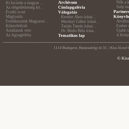
Archívum
Nők a 
Ki kicsoda a magyar ...
Szép m
Címlapgaléria
Az elégedetlenség kö...
Partner
Érzéki ecset
Válogatás
Könyvhé
Máglyatűz
Kertész Ákos írásai...
Emlékezzünk Magyaror...
Átválto
Murányi Gábor írásai...
Könyvbölcső
Ember é
Tarján Tamás írásai...
Ártatlanok vére
Újabb t
Dr. Bódis Béla írása...
Az Agyagbiblia
A Könyv
Tematikus lap
1114 Budapest, Hamzsabégi út 31. | Kiss József
© Kis