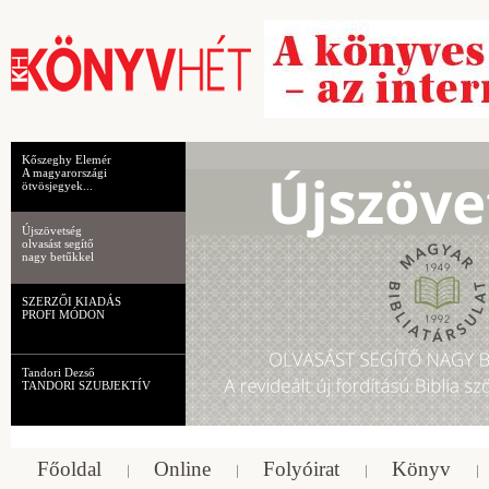
Kőszeghy Elemér
A magyarországi
ötvösjegyek...
Újszövetség
olvasást segítő
nagy betűkkel
SZERZŐI KIADÁS
PROFI MÓDON
Tandori Dezső
TANDORI SZUBJEKTÍV
Főoldal
Online
Folyóirat
Könyv