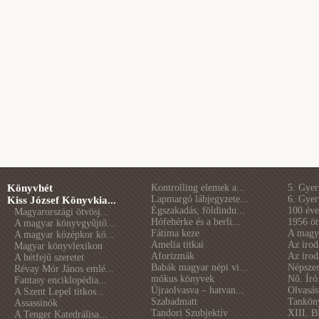
Könyvhét
Kontrolling elemek a...
5. Gye
Lapmargó lábjegyzete...
6. Gye
Kiss József Könyvkia...
Égszakadás, földindu...
100 éve 
Magyarországi ötvösj...
Hófehérke és a berli...
1956 öt
A magyar könyvgyűjtő...
Fátima keze
A magya
A magyar középkor kö...
Amelia titkai
Az irod
Magyar könyvlexikon
Aforizmák
Az irod
A hétfejű szeretet
Babák magyar népi vi...
Népszer
Révay Mór János emlé...
mókus könyvek
Nő. Író
Fantasy enciklopédia...
Újraolvasva – hatvan...
Olvasás
A Szent Lepel titkos...
Szabadmatt
Tankön
Assassinók
Tandori Szubjektív
XIII. B
A Tenger Katedrálisa...