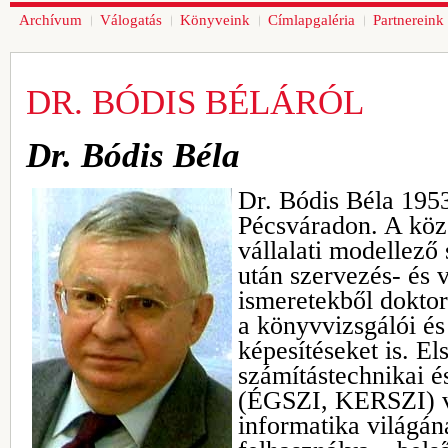
Archívum
Válogatás
Könyveink
Címlapgaléria
Partnereink
DR. BÓDIS BÉLÁRÓL
Dr. Bódis Béla
Dr. Bódis Béla 1953
Pécsváradon. A kö
vállalati modellező
után szervezés- és
ismeretekből doktor
a könyvvizsgálói és
képesítéseket is. E
számítástechnikai é
(ÉGSZI, KERSZI) vo
informatika világán