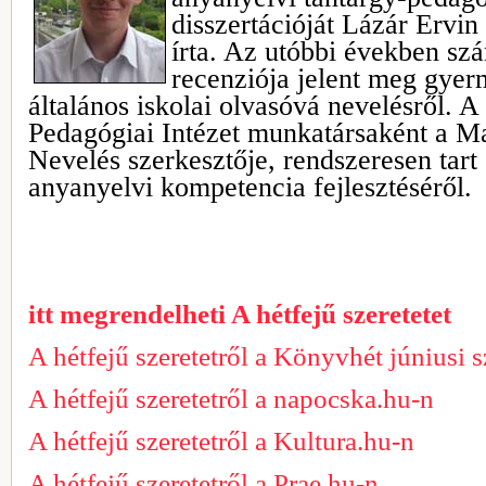
disszertációját Lázár Ervi
írta. Az utóbbi években sz
recenziója jelent meg gye
általános iskolai olvasóvá nevelésről. 
Pedagógiai Intézet munkatársaként a 
Nevelés szerkesztője, rendszeresen tart
anyanyelvi kompetencia fejlesztéséről.
itt megrendelheti A hétfejű szeretetet
A hétfejű szeretetről a Könyvhét júniusi
A hétfejű szeretetről a napocska.hu-n
A hétfejű szeretetről a Kultura.hu-n
A hétfejű szeretetről a Prae.hu-n