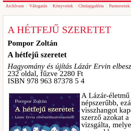
Archívum
Válogatás
Könyveink
Címlapgaléria
Partnereink
A HÉTFEJŰ SZERETET
Pompor Zoltán
A hétfejű szeretet
Hagyomány és újítás Lázár Ervin elbes
232 oldal, fűzve 2280 Ft
ISBN 978 963 87378 5 4
A Lázár-életmű
népszerűbb, ezál
visszhangot kap
szerző azokat a
vizsgálta, mely