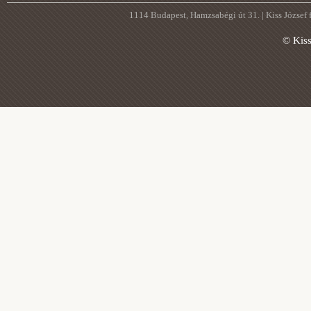
1114 Budapest, Hamzsabégi út 31. | Kiss József
© Kis