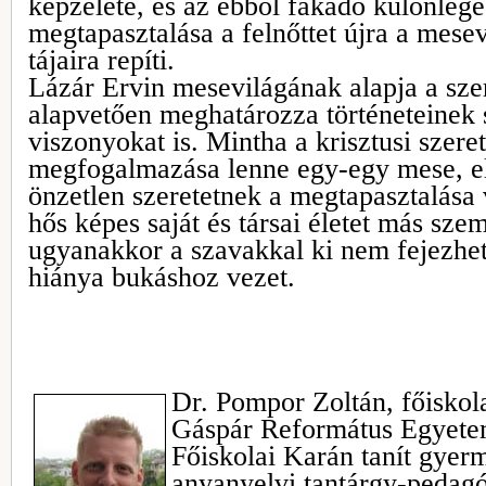
képzelete, és az ebből fakadó különlege
megtapasztalása a felnőttet újra a mese
tájaira repíti.
Lázár Ervin mesevilágának alapja a szer
alapvetően meghatározza történeteinek s
viszonyokat is. Mintha a krisztusi szere
megfogalmazása lenne egy-egy mese, el
önzetlen szeretetnek a megtapasztalása
hős képes saját és társai életet más szem
ugyanakkor a szavakkal ki nem fejezhető
hiánya bukáshoz vezet.
Dr. Pompor Zoltán, főiskola
Gáspár Református Egyete
Főiskolai Karán tanít gyer
anyanyelvi tantárgy-pedagó