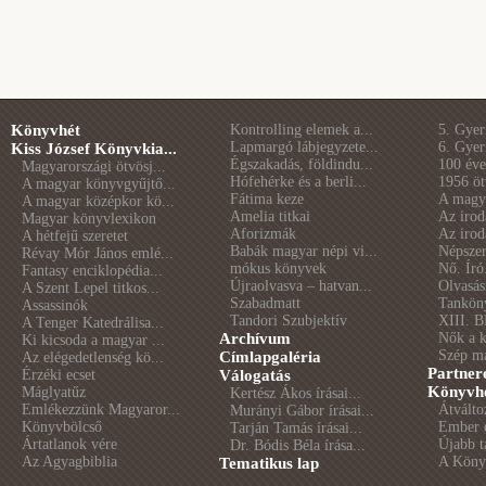
Könyvhét
Kontrolling elemek a...
5. Gye
Lapmargó lábjegyzete...
6. Gye
Kiss József Könyvkia...
Égszakadás, földindu...
100 éve 
Magyarországi ötvösj...
Hófehérke és a berli...
1956 öt
A magyar könyvgyűjtő...
Fátima keze
A magya
A magyar középkor kö...
Amelia titkai
Az irod
Magyar könyvlexikon
Aforizmák
Az irod
A hétfejű szeretet
Babák magyar népi vi...
Népszer
Révay Mór János emlé...
mókus könyvek
Nő. Író
Fantasy enciklopédia...
Újraolvasva – hatvan...
Olvasás
A Szent Lepel titkos...
Szabadmatt
Tankön
Assassinók
Tandori Szubjektív
XIII. B
A Tenger Katedrálisa...
Archívum
Nők a 
Ki kicsoda a magyar ...
Szép m
Címlapgaléria
Az elégedetlenség kö...
Partner
Érzéki ecset
Válogatás
Könyvhé
Máglyatűz
Kertész Ákos írásai...
Emlékezzünk Magyaror...
Átválto
Murányi Gábor írásai...
Könyvbölcső
Ember é
Tarján Tamás írásai...
Ártatlanok vére
Újabb t
Dr. Bódis Béla írása...
Az Agyagbiblia
A Könyv
Tematikus lap