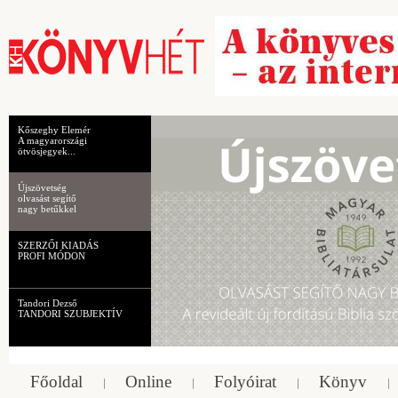
Kőszeghy Elemér
A magyarországi
ötvösjegyek...
Újszövetség
olvasást segítő
nagy betűkkel
SZERZŐI KIADÁS
PROFI MÓDON
Tandori Dezső
TANDORI SZUBJEKTÍV
Főoldal
Online
Folyóirat
Könyv