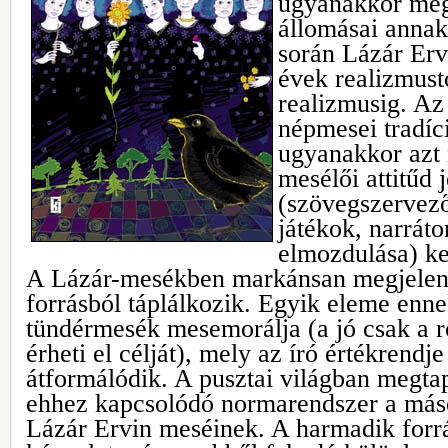
ugyanakkor meg
állomásai annak
során Lázár Erv
évek realizmust
realizmusig. Az
népmesei tradíc
ugyanakkor azt 
mesélői attitűd 
(szövegszervező
játékok, narráto
elmozdulása) ke
A Lázár-mesékben markánsan megjelenő
forrásból táplálkozik. Egyik eleme en
tündérmesék mesemorálja (a jó csak a r
érheti el célját), mely az író értékrendje
átformálódik. A pusztai világban megtap
ehhez kapcsolódó normarendszer a máso
Lázár Ervin meséinek. A harmadik forr