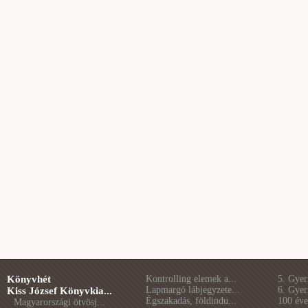
Könyvhét
Kontrolling elemek a...
5. Gye
Lapmargó lábjegyzete...
6. Gye
Kiss József Könyvkia...
Égszakadás, földindu...
100 éve 
Magyarországi ötvösj...