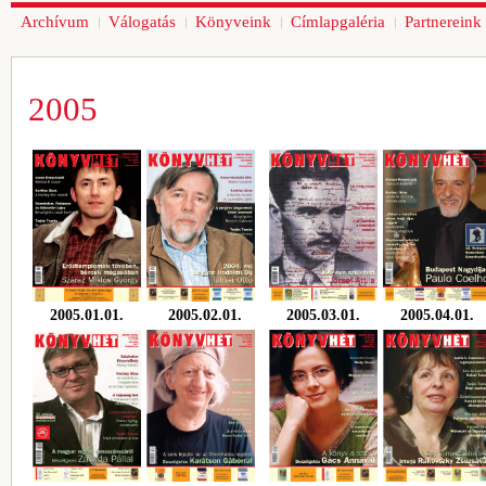
Archívum
Válogatás
Könyveink
Címlapgaléria
Partnereink
2005
2005.01.01.
2005.02.01.
2005.03.01.
2005.04.01.