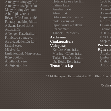
Hófehérke és a berli...
1956 öt
A magyar könyvgyűjtő...
Fátima keze
A magya
A magyar középkor kö...
Amelia titkai
Az irod
Magyar könyvlexikon
Aforizmák
Az irod
A hétfejű szeretet
Babák magyar népi vi...
Népszer
Révay Mór János emlé...
mókus könyvek
Nő. Író
Fantasy enciklopédia...
Újraolvasva – hatvan...
Olvasás
A Szent Lepel titkos...
Szabadmatt
Tankön
Assassinók
Tandori Szubjektív
XIII. B
A Tenger Katedrálisa...
Archívum
Nők a 
Ki kicsoda a magyar ...
Szép m
Címlapgaléria
Az elégedetlenség kö...
Partner
Érzéki ecset
Válogatás
Könyvhé
Máglyatűz
Kertész Ákos írásai...
Emlékezzünk Magyaror...
Átválto
Murányi Gábor írásai...
Könyvbölcső
Ember é
Tarján Tamás írásai...
Ártatlanok vére
Újabb t
Dr. Bódis Béla írása...
Az Agyagbiblia
A Könyv
Tematikus lap
1114 Budapest, Hamzsabégi út 31. | Kiss József
© Kis