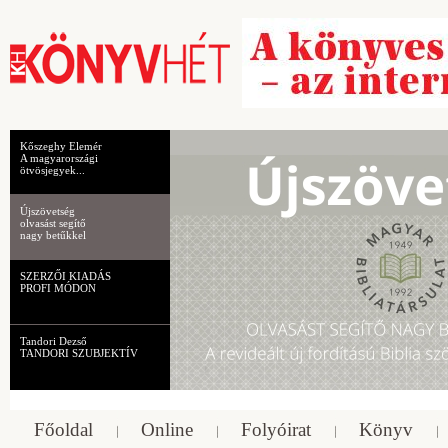
Kőszeghy Elemér
A magyarországi
ötvösjegyek...
Újszövetség
olvasást segítő
nagy betűkkel
SZERZŐI KIADÁS
PROFI MÓDON
Tandori Dezső
TANDORI SZUBJEKTÍV
Főoldal
Online
Folyóirat
Könyv