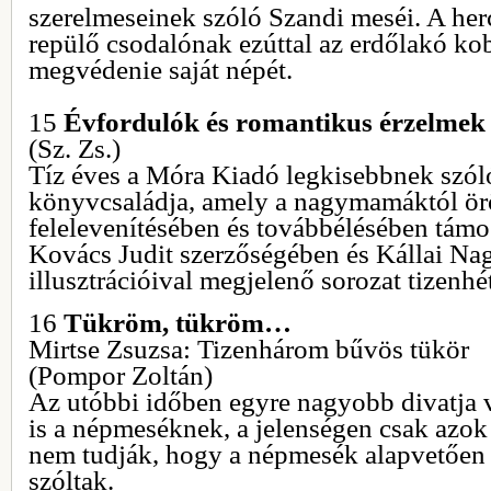
szerelmeseinek szóló Szandi meséi. A her
repülő csodalónak ezúttal az erdőlakó ko
megvédenie saját népét.
15
Évfordulók és romantikus érzelmek
(Sz. Zs.)
Tíz éves a Móra Kiadó legkisebbnek szól
könyvcsaládja, amely a nagymamáktól örök
felelevenítésében és továbbélésében támog
Kovács Judit szerzőségében és Kállai Nag
illusztrációival megjelenő sorozat tizenhé
16
Tükröm, tükröm…
Mirtse Zsuzsa: Tizenhárom bűvös tükör
(Pompor Zoltán)
Az utóbbi időben egyre nagyobb divatja v
is a népmeséknek, a jelenségen csak azok
nem tudják, hogy a népmesék alapvetőe
szóltak.