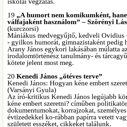
iskolai vegzálás.
19
„A humort nem komikumként, hane
válfajaként használom” – Szörényi Lás
(kurczorsi)
Mániákus medvegyűjtő, kedveli Ovidius – 
- gyilkos humorát, gimnazistaként pedig h
Arany János egykori lakásában múlatta az
irodalomtörténész tanulmány- és tárcagy
kötete jelent most meg.
20
Kenedi János „ötéves terve”
Kenedi János: Hogyan kéne embert szeret
(Varsányi Gyula)
Az író-kritikus Kenedi János legújabb k
kéne embert szeretni? címűben politikatör
dokumentumokat, korrajzokat, személyes 
évtizedekkel ko-rábban papírra vetett va
született esszéket, cikkeket találunk.