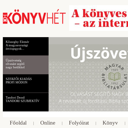
Kőszeghy Elemér
A magyarországi
ötvösjegyek...
Újszövetség
olvasást segítő
nagy betűkkel
SZERZŐI KIADÁS
PROFI MÓDON
Tandori Dezső
TANDORI SZUBJEKTÍV
Főoldal
Online
Folyóirat
Könyv