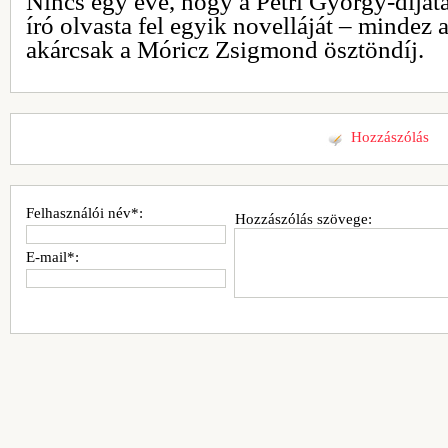
Nincs egy éve, hogy a Petri György-díjáta
író olvasta fel egyik novelláját – mindez
akárcsak a Móricz Zsigmond ösztöndíj.
Hozzászólás
Felhasználói név*:
Hozzászólás szövege:
E-mail*: