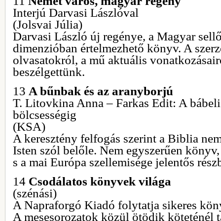
11
Német város, magyar regény
Interjú Darvasi Lászlóval
(Jolsvai Júlia)
Darvasi László új regénye, a Magyar sellő
dimenzióban értelmezhető könyv. A szerz
olvasatokról, a mű aktuális vonatkozásairó
beszélgettünk.
13
A bűnbak és az aranyborjú
T. Litovkina Anna – Farkas Edit: A bábeli
bölcsességig
(KSA)
A keresztény felfogás szerint a Biblia ne
Isten szól belőle. Nem egyszerűen könyv
s a mai Európa szellemisége jelentős rész
14
Csodálatos könyvek világa
(szénási)
A Napraforgó Kiadó folytatja sikeres kön
A mesesorozatok közül ötödik köteténél t