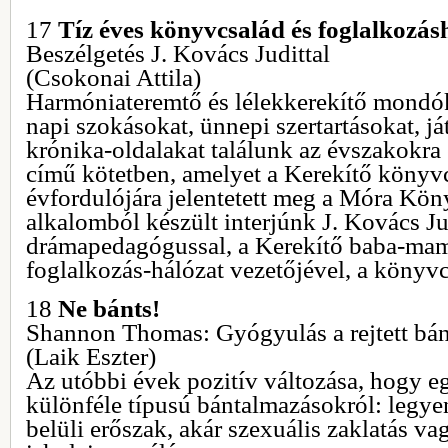
17
Tíz éves könyvcsalád és foglalkozás
Beszélgetés J. Kovács Judittal
(Csokonai Attila)
Harmóniateremtő és lélekkerekítő mondóká
napi szokásokat, ünnepi szertartásokat, já
krónika-oldalakat találunk az évszakokra
című kötetben, amelyet a Kerekítő könyv
évfordulójára jelentetett meg a Móra Kön
alkalomból készült interjúnk J. Kovács Ju
drámapedagógussal, a Kerekítő baba-ma
foglalkozás-hálózat vezetőjével, a köny
18
Ne bánts!
Shannon Thomas: Gyógyulás a rejtett bá
(Laik Eszter)
Az utóbbi évek pozitív változása, hogy eg
különféle típusú bántalmazásokról: legye
belüli erőszak, akár szexuális zaklatás v