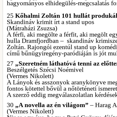
hagyományos elhidegülés-megcsalatás fo
25
Kőhalmi Zoltán 101 hullát produká
Skandináv krimit írt a stand upos
(Mátraházi Zsuzsa)
A férfi, aki megölte a férfit, aki megölt eg
hulla Dramfjordban – skandináv krimisze
Zoltán. Rajongói ezentúl stand up komédi
című bűnügyiregény-paródiáján is jót mu
27
„Szeretném láthatóvá tenni az előtt
Beszélgetés Szécsi Noémivel
(Vermes Nikolett)
A Lányok és asszonyok aranykönyve meg
fontos kötettel bővül a nőtörténeti ismere
A szerző eddig megválaszolatlan kérdések
30
„A novella az én világom”
– Harag A
(Vermes Nikolett)