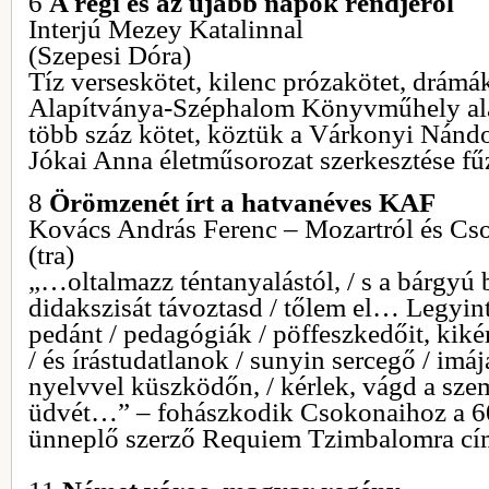
6
A régi és az újabb napok rendjéről
Interjú Mezey Katalinnal
(Szepesi Dóra)
Tíz verseskötet, kilenc prózakötet, drámák
Alapítványa-Széphalom Könyvműhely ala
több száz kötet, köztük a Várkonyi Nánd
Jókai Anna életműsorozat szerkesztése fű
8
Örömzenét írt a hatvanéves KAF
Kovács András Ferenc – Mozartról és Cs
(tra)
„…oltalmazz téntanyalástól, / s a bárgyú 
didakszisát távoztasd / tőlem el… Legyints
pedánt / pedagógiák / pöffeszkedőit, kik
/ és írástudatlanok / sunyin sercegő / imá
nyelvvel küszködőn, / kérlek, vágd a sze
üdvét…” – fohászkodik Csokonaihoz a 60
ünneplő szerző Requiem Tzimbalomra cím