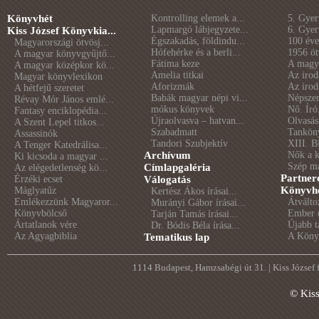
Könyvhét
Kontrolling elemek a...
5. Gye
Lapmargó lábjegyzete...
6. Gye
Kiss József Könyvkia...
Égszakadás, földindu...
100 éve 
Magyarországi ötvösj...
Hófehérke és a berli...
1956 öt
A magyar könyvgyűjtő...
Fátima keze
A magya
A magyar középkor kö...
Amelia titkai
Az irod
Magyar könyvlexikon
Aforizmák
Az irod
A hétfejű szeretet
Babák magyar népi vi...
Népszer
Révay Mór János emlé...
mókus könyvek
Nő. Író
Fantasy enciklopédia...
Újraolvasva – hatvan...
Olvasás
A Szent Lepel titkos...
Szabadmatt
Tankön
Assassinók
Tandori Szubjektív
XIII. B
A Tenger Katedrálisa...
Archívum
Nők a 
Ki kicsoda a magyar ...
Szép m
Címlapgaléria
Az elégedetlenség kö...
Partner
Érzéki ecset
Válogatás
Könyvhé
Máglyatűz
Kertész Ákos írásai...
Emlékezzünk Magyaror...
Átválto
Murányi Gábor írásai...
Könyvbölcső
Ember é
Tarján Tamás írásai...
Ártatlanok vére
Újabb t
Dr. Bódis Béla írása...
Az Agyagbiblia
A Könyv
Tematikus lap
1114 Budapest, Hamzsabégi út 31. | Kiss József
© Kis