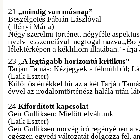
21
„mindig van másnap”
Beszélgetés Fábián Lászlóval
(Illényi Mária)
Négy szerelmi történet, négyféle aspektu
nyelvi esszenciával megfogalmazva.„Bol
lélektérképen a kékliliom illatában.”- írja
23
„A legtágabb horizontú kritikus”
Tarján Tamás: Kézjegyek a félmúltból; L
(Laik Eszter)
Különös értékkel bír az a két Tarján Tamá
évvel az irodalomtörténész halála után lát
24
Kifordított kapcsolat
Geir Gulliksen: Mielőtt elváltunk
(Laik Eszter)
Geir Gulliksen norvég író regényében a v
egészen egyedi változatát dolgozza fel, a