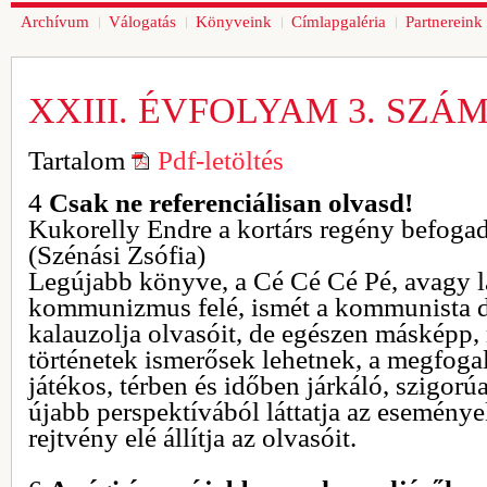
Archívum
Válogatás
Könyveink
Címlapgaléria
Partnereink
XXIII. ÉVFOLYAM 3. SZÁ
Tartalom
Pdf-letöltés
4
Csak ne referenciálisan olvasd!
Kukorelly Endre a kortárs regény befogad
(Szénási Zsófia)
Legújabb könyve, a Cé Cé Cé Pé, avagy l
kommunizmus felé, ismét a kommunista di
kalauzolja olvasóit, de egészen másképp,
történetek ismerősek lehetnek, a megfoga
játékos, térben és időben járkáló, szigor
újabb perspektívából láttatja az események
rejtvény elé állítja az olvasóit.