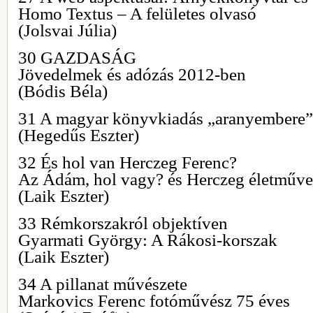
Homo Textus – A felületes olvasó
(Jolsvai Júlia)
30 GAZDASÁG
Jövedelmek és adózás 2012-ben
(Bódis Béla)
31 A magyar könyvkiadás „aranyembere”
(Hegedűs Eszter)
32 És hol van Herczeg Ferenc?
Az Ádám, hol vagy? és Herczeg életműve
(Laik Eszter)
33 Rémkorszakról objektíven
Gyarmati György: A Rákosi-korszak
(Laik Eszter)
34 A pillanat művészete
Markovics Ferenc fotóművész 75 éves