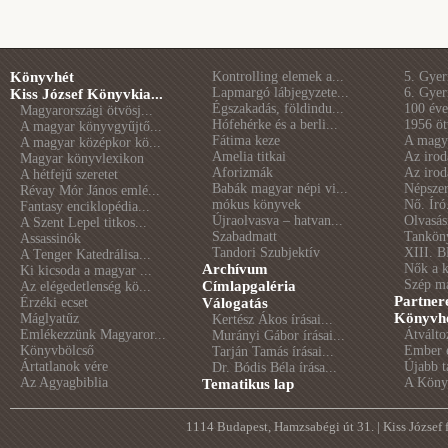
Könyvhét
Kontrolling elemek a...
5. Gye
Lapmargó lábjegyzete...
6. Gye
Kiss József Könyvkia...
Égszakadás, földindu...
100 éve 
Magyarországi ötvösj...
Hófehérke és a berli...
1956 öt
A magyar könyvgyűjtő...
Fátima keze
A magya
A magyar középkor kö...
Amelia titkai
Az irod
Magyar könyvlexikon
Aforizmák
Az irod
A hétfejű szeretet
Babák magyar népi vi...
Népszer
Révay Mór János emlé...
mókus könyvek
Nő. Író
Fantasy enciklopédia...
Újraolvasva – hatvan...
Olvasás
A Szent Lepel titkos...
Szabadmatt
Tankön
Assassinók
Tandori Szubjektív
XIII. B
A Tenger Katedrálisa...
Archívum
Nők a 
Ki kicsoda a magyar ...
Szép m
Címlapgaléria
Az elégedetlenség kö...
Partner
Érzéki ecset
Válogatás
Könyvhé
Máglyatűz
Kertész Ákos írásai...
Emlékezzünk Magyaror...
Átválto
Murányi Gábor írásai...
Könyvbölcső
Ember é
Tarján Tamás írásai...
Ártatlanok vére
Újabb t
Dr. Bódis Béla írása...
Az Agyagbiblia
A Könyv
Tematikus lap
1114 Budapest, Hamzsabégi út 31. | Kiss József