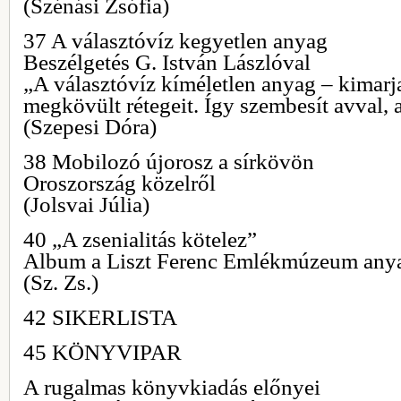
(Szénási Zsófia)
37 A választóvíz kegyetlen anyag
Beszélgetés G. István Lászlóval
„A választóvíz kíméletlen anyag – kimarj
megkövült rétegeit. Így szembesít avval, 
(Szepesi Dóra)
38 Mobilozó újorosz a sírkövön
Oroszország közelről
(Jolsvai Júlia)
40 „A zsenialitás kötelez”
Album a Liszt Ferenc Emlékmúzeum any
(Sz. Zs.)
42 SIKERLISTA
45 KÖNYVIPAR
A rugalmas könyvkiadás előnyei