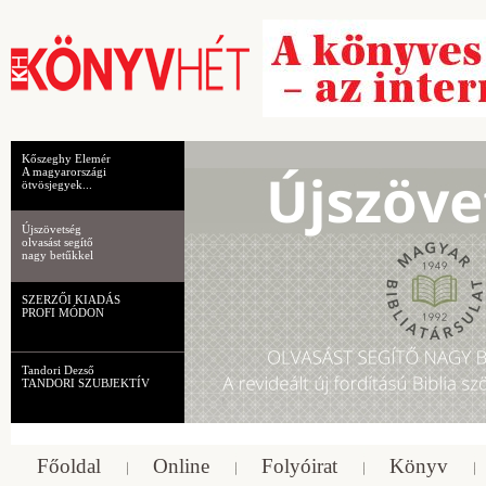
Kőszeghy Elemér
A magyarországi
ötvösjegyek...
Újszövetség
olvasást segítő
nagy betűkkel
SZERZŐI KIADÁS
PROFI MÓDON
Tandori Dezső
TANDORI SZUBJEKTÍV
Főoldal
Online
Folyóirat
Könyv