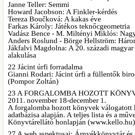
Janne Teller: Semmi
Howard Jacobson: A Finkler-kérdés
Tereza Boučková: A kakas éve
Farkas Károly: Játékos teknőcgeometria
Vadász Bence - M. Miltényi Miklós: Nagy
Anders Roslund - Börge Hellström: Hár
Jákfalvi Magdolna: A 20. századi magyar 
alakulása
22 Jácint úrfi forradalma
Gianni Rodari: Jácint úrfi a füllentők bi
(Pompor Zoltán)
23 A FORGALOMBA HOZOTT KÖNYV
2011. november 18-december 1.
A forgalomba hozott könyvek válogatott l
adatbázisa alapján. A teljes lista és a műv
Könyvtárellátó honlapján (www.kello.hu)
27 A web aspektusai: Árnyékkönyvtár é