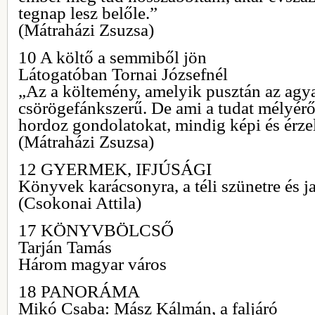
tegnap lesz belőle.”
(Mátraházi Zsuzsa)
10 A költő a semmiből jön
Látogatóban Tornai Józsefnél
„Az a költemény, amelyik pusztán az agy
csörögefánkszerű. De ami a tudat mélyérő
hordoz gondolatokat, mindig képi és érze
(Mátraházi Zsuzsa)
12 GYERMEK, IFJÚSÁGI
Könyvek karácsonyra, a téli szünetre és j
(Csokonai Attila)
17 KÖNYVBÖLCSŐ
Tarján Tamás
Három magyar város
18 PANORÁMA
Mikó Csaba: Mász Kálmán, a faljáró