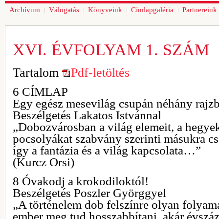
Archívum
Válogatás
Könyveink
Címlapgaléria
Partnereink
XVI. ÉVFOLYAM 1. SZÁM
Tartalom
Pdf-letöltés
6 CÍMLAP
Egy egész mesevilág csupán néhány rajz
Beszélgetés Lakatos Istvánnal
„Dobozvárosban a világ elemeit, a hegyek
pocsolyákat szabvány szerinti másukra cs
így a fantázia és a világ kapcsolata…”
(Kurcz Orsi)
8 Óvakodj a krokodiloktól!
Beszélgetés Poszler Györggyel
„A történelem dob felszínre olyan folyam
ember meg tud hosszabbítani, akár évszáz