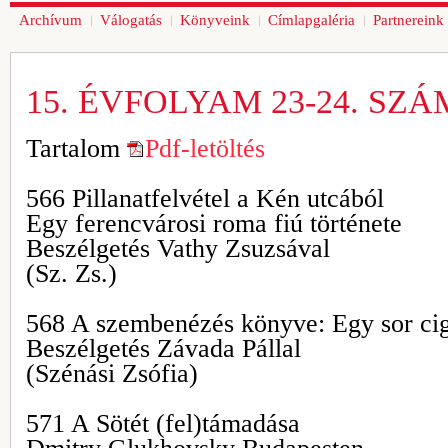
Archívum
Válogatás
Könyveink
Címlapgaléria
Partnereink
15. ÉVFOLYAM 23-24. SZÁ
Tartalom
Pdf-letöltés
566 Pillanatfelvétel a Kén utcából
Egy ferencvárosi roma fiú története
Beszélgetés Vathy Zsuzsával
(Sz. Zs.)
568 A szembenézés könyve: Egy sor ci
Beszélgetés Závada Pállal
(Szénási Zsófia)
571 A Sötét (fel)támadása