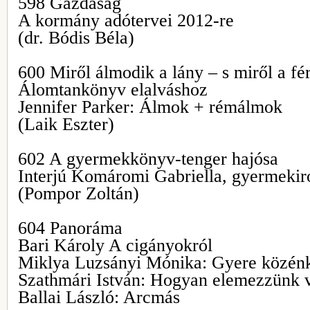
598 Gazdaság
A kormány adótervei 2012-re
(dr. Bódis Béla)
600 Miről álmodik a lány – s miről a fér
Álomtankönyv elalváshoz
Jennifer Parker: Álmok + rémálmok
(Laik Eszter)
602 A gyermekkönyv-tenger hajósa
Interjú Komáromi Gabriella, gyermekir
(Pompor Zoltán)
604 Panoráma
Bari Károly A cigányokról
Miklya Luzsányi Mónika: Gyere közén
Szathmári István: Hogyan elemezzünk v
Ballai László: Arcmás