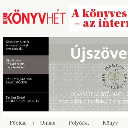
Kőszeghy Elemér
A magyarországi
ötvösjegyek...
Újszövetség
olvasást segítő
nagy betűkkel
SZERZŐI KIADÁS
PROFI MÓDON
Tandori Dezső
TANDORI SZUBJEKTÍV
Főoldal
Online
Folyóirat
Könyv