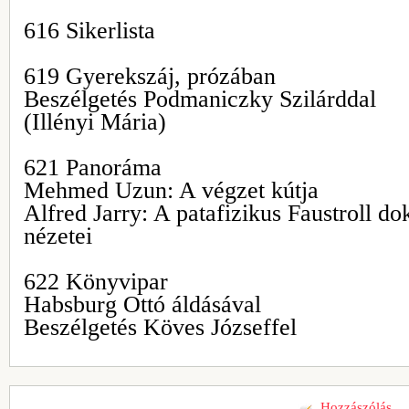
616 Sikerlista
619 Gyerekszáj, prózában
Beszélgetés Podmaniczky Szilárddal
(Illényi Mária)
621 Panoráma
Mehmed Uzun: A végzet kútja
Alfred Jarry: A patafizikus Faustroll do
nézetei
622 Könyvipar
Habsburg Ottó áldásával
Beszélgetés Köves Józseffel
Hozzászólás