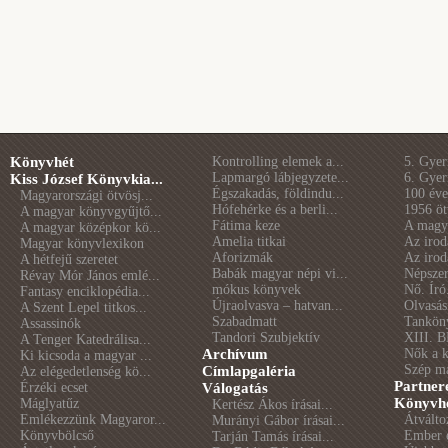
Könyvhét
Kontrolling elemek a...
5. Gye
Lapmargó lábjegyzete...
6. Gye
Kiss József Könyvkia...
Égszakadás, földindu...
100 éve 
Magyarországi ötvösj...
Hófehérke és a berli...
1956 öt
A magyar könyvgyűjtő...
Fátima keze
A magya
A magyar középkor kö...
Amelia titkai
Az irod
Magyar könyvlexikon
Aforizmák
Az irod
A hétfejű szeretet
Babák magyar népi vi...
Népszer
Révay Mór János emlé...
mókus könyvek
Nő. Író
Fantasy enciklopédia...
Újraolvasva – hatvan...
Olvasás
A Szent Lepel titkos...
Szabadmatt
Tankön
Assassinók
Tandori Szubjektív
XIII. B
A Tenger Katedrálisa...
Archívum
Nők a 
Ki kicsoda a magyar ...
Szép m
Címlapgaléria
Az elégedetlenség kö...
Partner
Érzéki ecset
Válogatás
Könyvhé
Máglyatűz
Kertész Ákos írásai...
Emlékezzünk Magyaror...
Átválto
Murányi Gábor írásai...
Könyvbölcső
Ember é
Tarján Tamás írásai...