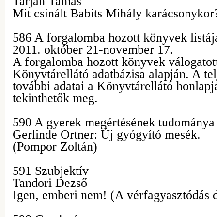
Tarján Tamás
Mit csinált Babits Mihály karácsonykor
586 A forgalomba hozott könyvek listáj
2011. október 21-november 17.
A forgalomba hozott könyvek válogatott 
Könyvtárellátó adatbázisa alapján. A tel
további adatai a Könyvtárellátó honlap
tekinthetők meg.
590 A gyerek megértésének tudománya
Gerlinde Ortner: Új gyógyító mesék.
(Pompor Zoltán)
591 Szubjektív
Tandori Dezső
Igen, emberi nem! (A vérfagyasztódás 