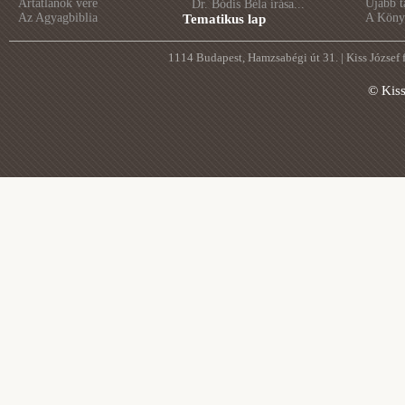
Ártatlanok vére
Újabb t
Dr. Bódis Béla írása...
Az Agyagbiblia
A Könyv
Tematikus lap
1114 Budapest, Hamzsabégi út 31. | Kiss József
© Kis