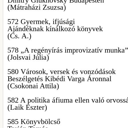
Dmitry Glukhovsky Budapesten
(Mátraházi Zsuzsa)
572 Gyermek, ifjúsági
Ajándéknak kínálkozó könyvek
(Cs. A.)
578 „A regényírás improvizatív munka”
(Jolsvai Júlia)
580 Városok, versek és vonzódások
Beszélgetés Kibédi Varga Áronnal
(Csokonai Attila)
582 A politika áfiuma ellen való orvoss
(Laik Eszter)
585 Könyvbölcső