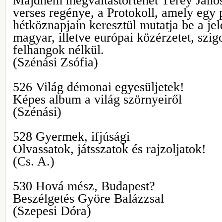
Majdnem megváltástörténet Térey János
verses regénye, a Protokoll, amely egy 
hétköznapjain keresztül mutatja be a jel
magyar, illetve európai közérzetet, szig
felhangok nélkül.
(Szénási Zsófia)
526 Világ démonai egyesüljetek!
Képes album a világ szörnyeiről
(Szénási)
528 Gyermek, ifjúsági
Olvassatok, játsszatok és rajzoljatok!
(Cs. A.)
530 Hová mész, Budapest?
Beszélgetés Györe Balázzsal
(Szepesi Dóra)