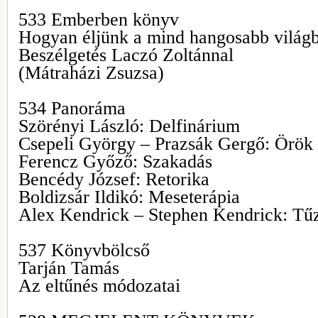
533 Emberben könyv
Hogyan éljünk a mind hangosabb világ
Beszélgetés Laczó Zoltánnal
(Mátraházi Zsuzsa)
534 Panoráma
Szörényi László: Delfinárium
Csepeli György – Prazsák Gergő: Örök 
Ferencz Győző: Szakadás
Bencédy József: Retorika
Boldizsár Ildikó: Meseterápia
Alex Kendrick – Stephen Kendrick: Tűz
537 Könyvbölcső
Tarján Tamás
Az eltűnés módozatai