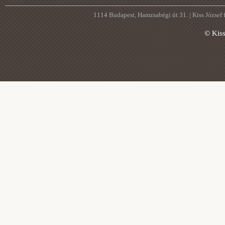
1114 Budapest, Hamzsabégi út 31. | Kiss József
© Kis