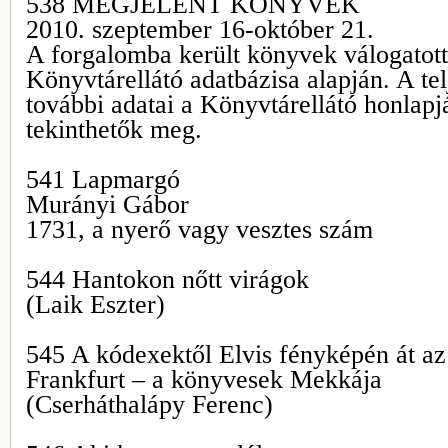
538 MEGJELENT KÖNYVEK
2010. szeptember 16-október 21.
A forgalomba került könyvek válogatott 
Könyvtárellátó adatbázisa alapján. A tel
további adatai a Könyvtárellátó honlap
tekinthetők meg.
541 Lapmargó
Murányi Gábor
1731, a nyerő vagy vesztes szám
544 Hantokon nőtt virágok
(Laik Eszter)
545 A kódexektől Elvis fényképén át az
Frankfurt – a könyvesek Mekkája
(Cserháthalápy Ferenc)