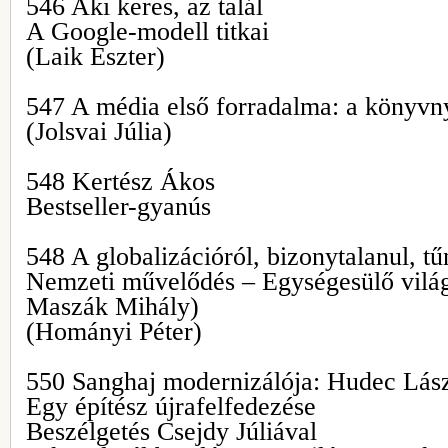
546 Aki keres, az talál
A Google-modell titkai
(Laik Eszter)
547 A média első forradalma: a könyvn
(Jolsvai Júlia)
548 Kertész Ákos
Bestseller-gyanús
548 A globalizációról, bizonytalanul, t
Nemzeti művelődés – Egységesülő világ
Maszák Mihály)
(Hományi Péter)
550 Sanghaj modernizálója: Hudec Lás
Egy építész újrafelfedezése
Beszélgetés Csejdy Júliával