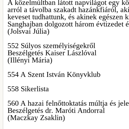
A közelmúltban látott napvilágot egy k
arról a távolba szakadt hazánkfiáról, ak
keveset tudhattunk, és akinek egészen kü
Sanghajban dolgozott három évtizedet é
(Jolsvai Júlia)
552 Súlyos személyiségekről
Beszélgetés Kaiser Lászlóval
(Illényi Mária)
554 A Szent István Könyvklub
558 Sikerlista
560 A hazai felnőttoktatás múltja és jel
Beszélgetés dr. Maróti Andorral
(Maczkay Zsaklin)