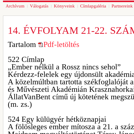
Archívum
Válogatás
Könyveink
Címlapgaléria
Partnereink
14. ÉVFOLYAM 21-22. SZÁ
Tartalom
Pdf-letöltés
522 Címlap
„Ember nélkül a Rossz nincs sehol”
Kérdezz-felelek egy újdonsült akadémia
A közelmúltban tartotta székfoglalóját 
és Művészeti Akadémián Krasznahorkai
ÁllatVanBent című új kötetének megszül
(m. zs.)
524 Egy külügyér hétköznapjai
A fölösleges ember mítosza a 21. a szá