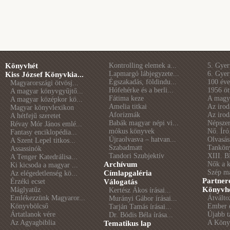
Könyvhét
Kontrolling elemek a...
5. Gye
Lapmargó lábjegyzete...
6. Gye
Kiss József Könyvkia...
Égszakadás, földindu...
100 éve 
Magyarországi ötvösj...
Hófehérke és a berli...
1956 öt
A magyar könyvgyűjtő...
Fátima keze
A magya
A magyar középkor kö...
Amelia titkai
Az irod
Magyar könyvlexikon
Aforizmák
Az irod
A hétfejű szeretet
Babák magyar népi vi...
Népszer
Révay Mór János emlé...
mókus könyvek
Nő. Író
Fantasy enciklopédia...
Újraolvasva – hatvan...
Olvasás
A Szent Lepel titkos...
Szabadmatt
Tankön
Assassinók
Tandori Szubjektív
XIII. B
A Tenger Katedrálisa...
Archívum
Nők a 
Ki kicsoda a magyar ...
Szép m
Címlapgaléria
Az elégedetlenség kö...
Partner
Érzéki ecset
Válogatás
Könyvhé
Máglyatűz
Kertész Ákos írásai...
Emlékezzünk Magyaror...
Átválto
Murányi Gábor írásai...
Könyvbölcső
Ember é
Tarján Tamás írásai...
Ártatlanok vére
Újabb t
Dr. Bódis Béla írása...
Az Agyagbiblia
A Könyv
Tematikus lap