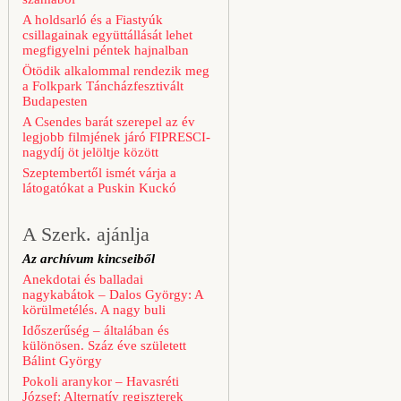
A holdsarló és a Fiastyúk
csillagainak együttállását lehet
megfigyelni péntek hajnalban
Ötödik alkalommal rendezik meg
a Folkpark Táncházfesztivált
Budapesten
A Csendes barát szerepel az év
legjobb filmjének járó FIPRESCI-
nagydíj öt jelöltje között
Szeptembertől ismét várja a
látogatókat a Puskin Kuckó
A Szerk. ajánlja
Az archívum kincseiből
Anekdotai és balladai
nagykabátok – Dalos György: A
körülmetélés. A nagy buli
Időszerűség – általában és
különösen. Száz éve született
Bálint György
Pokoli aranykor – Havasréti
József: Alternatív regiszterek