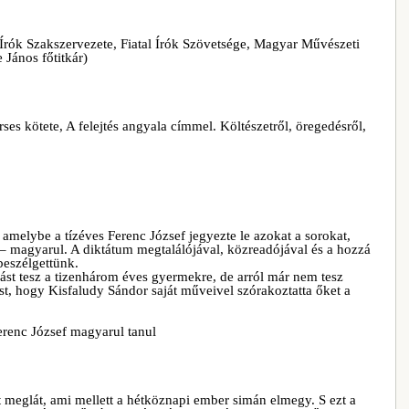
 Írók Szakszervezete, Fiatal Írók Szövetsége, Magyar Művészeti
ános főtitkár)
es kötete, A felejtés angyala címmel. Költészetről, öregedésről,
amelybe a tízéves Ferenc József jegyezte le azokat a sorokat,
i – magyarul. A diktátum megtalálójával, közreadójával és a hozzá
eszélgettünk.
t tesz a tizenhárom éves gyermekre, de arról már nem tesz
st, hogy Kisfaludy Sándor saját műveivel szórakoztatta őket a
erenc József magyarul tanul
 meglát, ami mellett a hétköznapi ember simán elmegy. S ezt a