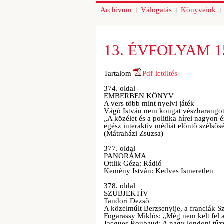
Archívum
Válogatás
Könyveink
13. ÉVFOLYAM 1
Tartalom
Pdf-letöltés
374. oldal
EMBERBEN KÖNYV
A vers több mint nyelvi játék
Vágó István nem kongat vészharango
„A közélet és a politika hírei nagyon 
egész interaktív médiát elöntő szélsős
(Mátraházi Zsuzsa)
377. oldal
PANORÁMA
Ottlik Géza: Rádió
Kemény István: Kedves Ismeretlen
378. oldal
SZUBJEKTÍV
Tandori Dezső
A közelmúlt Berzsenyije, a franciák S
Fogarassy Miklós: „Még nem kelt fel 
Jacques Roubaud: A nagy londoni tűz