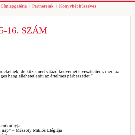
Címlapgaléria
Partnereink
Könyvhét húszéves
5-16. SZÁM
t
érdekelnek, de közismert vitázó kedvemet elveszítettem, mert az
éges hang ellehetetleníti az értelmes párbeszédet.”
zentkuthyja
a nap” – Mészöly Miklós Elégiája
vész