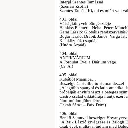
Interjú Szentes Tamással
(Szénási Zsófia)
Szentes Tamás: Ki, mi és miért van v
401. oldal
Válságkönyvek böngészdéje
Hankiss Elemér – Heltai Péter: Münch
Garai László: Globális rendszerváltás
Bogár lászló, Drábik János, Varga Ist
Kataklizmák csapdája
(Hudra Árpád)
404. oldal
ANTIKVÁRIUM
A Fordulat Éve: a Diárium vége
(Cs. A.)
405. oldal
Kubából Miamiba…
Beszélgetés Heriberto Hernandezzel
„A legtöbb spanyol és latin-amerikai 
próbálják enyhíteni azt a beteges szim
Castro család diktatúrája iránt), ezért
úton-módon jöhet létre.”
(Jakab Sára¬ – Faix Dóra)
406. oldal
Benkő Samuval beszélget Hovanyecz 
„A Rajk László kivégzése és Balogh Edg
Csak évek multával tudtam meg Balogh 