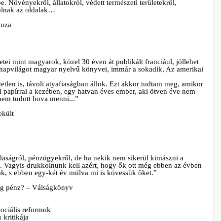
e. Növényekről, állatokról, védett természeti területekről,
zólnak az oldalak…
auza
tei mint magyarok, közel 30 éven át publikált franciául, jóllehet
k napvilágot magyar nyelvű könyvei, immár a sokadik, Az amerikai
etlen is, távoli atyafiaságban állok. Ezt akkor tudtam meg, amikor
zál papírral a kezében, egy hatvan éves ember, aki ötven éve nem
 nem tudott hova menni...”
ekült
aságról, pénzügyekről, de ha nekik nem sikerül kimászni a
. Vagyis drukkolnunk kell azért, hogy ők ott még ebben az évben
nak, s ebben egy-két év múlva mi is kövessük őket.”
teg pénz? – Válságkönyv
zociális reformok
kritikája