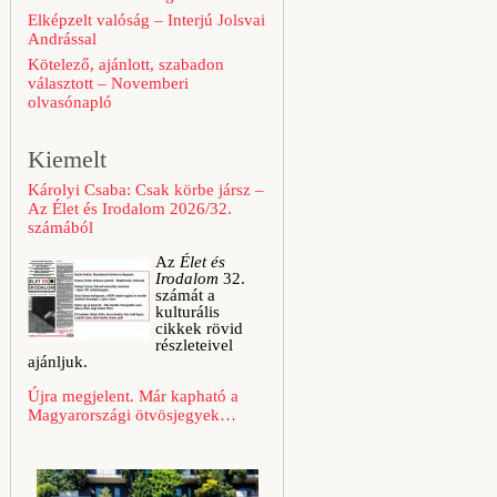
Elképzelt valóság – Interjú Jolsvai
Andrással
Kötelező, ajánlott, szabadon
választott – Novemberi
olvasónapló
Kiemelt
Károlyi Csaba: Csak körbe jársz –
Az Élet és Irodalom 2026/32.
számából
Az
Élet és
Irodalom
32.
számát a
kulturális
cikkek rövid
részleteivel
ajánljuk.
Újra megjelent. Már kapható a
Magyarországi ötvösjegyek…