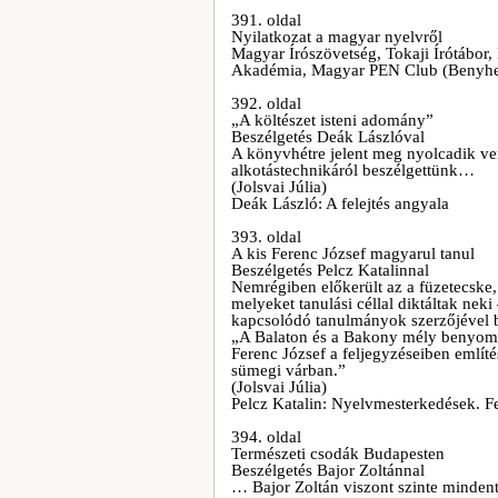
391. oldal
Nyilatkozat a magyar nyelvről
Magyar Írószövetség, Tokaji Írótábor,
Akadémia, Magyar PEN Club (Benyhe J
392. oldal
„A költészet isteni adomány”
Beszélgetés Deák Lászlóval
A könyvhétre jelent meg nyolcadik vers
alkotástechnikáról beszélgettünk…
(Jolsvai Júlia)
Deák László: A felejtés angyala
393. oldal
A kis Ferenc József magyarul tanul
Beszélgetés Pelcz Katalinnal
Nemrégiben előkerült az a füzetecske, 
melyeket tanulási céllal diktáltak nek
kapcsolódó tanulmányok szerzőjével b
„A Balaton és a Bakony mély benyomás
Ferenc József a feljegyzéseiben említé
sümegi várban.”
(Jolsvai Júlia)
Pelcz Katalin: Nyelvmesterkedések. F
394. oldal
Természeti csodák Budapesten
Beszélgetés Bajor Zoltánnal
… Bajor Zoltán viszont szinte mindent