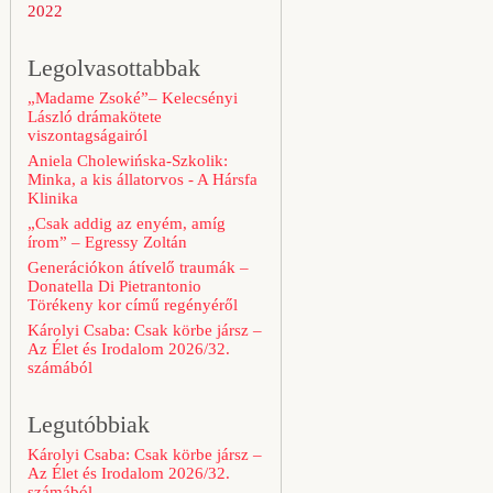
2022
Legolvasottabbak
„Madame Zsoké”– Kelecsényi
László drámakötete
viszontagságairól
Aniela Cholewińska-Szkolik:
Minka, a kis állatorvos - A Hársfa
Klinika
„Csak addig az enyém, amíg
írom” – Egressy Zoltán
Generációkon átívelő traumák –
Donatella Di Pietrantonio
Törékeny kor című regényéről
Károlyi Csaba: Csak körbe jársz –
Az Élet és Irodalom 2026/32.
számából
Legutóbbiak
Károlyi Csaba: Csak körbe jársz –
Az Élet és Irodalom 2026/32.
számából