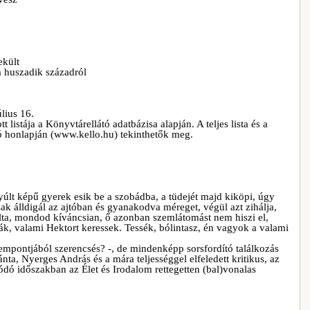
ekült
a huszadik századról
lius 16.
listája a Könyvtárellátó adatbázisa alapján. A teljes lista és a
ó honlapján (www.kello.hu) tekinthetők meg.
yúlt képű gyerek esik be a szobádba, a tüdejét majd kiköpi, úgy
ak álldigál az ajtóban és gyanakodva méreget, végül azt zihálja,
lálta, mondod kíváncsian, ő azonban szemlátomást nem hiszi el,
ták, valami Hektort keressek. Tessék, bólintasz, én vagyok a valami
zempontjából szerencsés? -, de mindenképp sorsfordító találkozás
lánta, Nyerges András és a mára teljességgel elfeledett kritikus, az
ódó időszakban az Élet és Irodalom rettegetten (bal)vonalas