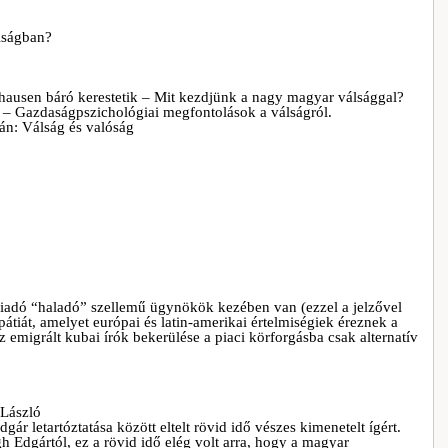
álságban?
hausen báró kerestetik – Mit kezdjünk a nagy magyar válsággal?
? – Gazdaságpszichológiai megfontolások a válságról.
ván: Válság és valóság
kiadó “haladó” szellemű ügynökök kezében van (ezzel a jelzővel
pátiát, amelyet európai és latin-amerikai értelmiségiek éreznek a
 az emigrált kubai írók bekerülése a piaci körforgásba csak alternatív
László
ár letartóztatása között eltelt rövid idő vészes kimenetelt ígért.
Edgártól, ez a rövid idő elég volt arra, hogy a magyar