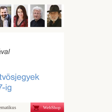
ematikus
WebShop