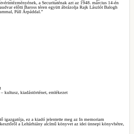
stvérintézményének, a Securitaténak azt az 1948. március 14-én
audvar előtti Baross téren együtt ábrázolja Rajk Lászlót Balogh
sammal, Páll Árpáddal.”
t
– kultusz, kiadástörténet, emlékezet
ő igazgatója, ez a kiadó jelentette meg az In memoriam
esztőről a Leltárhiány alcímű könyvet az idei ünnepi könyvhétre,