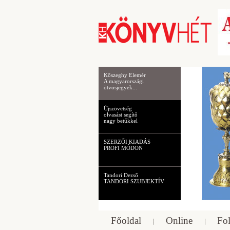
Kőszeghy Elemér
A magyarországi
ötvösjegyek...
Újszövetség
olvasást segítő
nagy betűkkel
SZERZŐI KIADÁS
PROFI MÓDON
Tandori Dezső
TANDORI SZUBJEKTÍV
Főoldal
Online
Fol