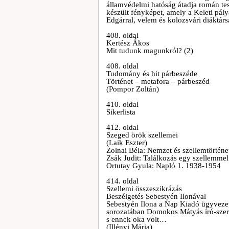
államvédelmi hatóság átadja román te
készült fényképet, amely a Keleti pály
Edgárral, velem és kolozsvári diáktár
408. oldal
Kertész Ákos
Mit tudunk magunkról? (2)
408. oldal
Tudomány és hit párbeszéde
Történet – metafora – párbeszéd
(Pompor Zoltán)
410. oldal
Sikerlista
412. oldal
Szeged örök szellemei
(Laik Eszter)
Zolnai Béla: Nemzet és szellemtörténe
Zsák Judit: Találkozás egy szellemmel 
Ortutay Gyula: Napló 1. 1938-1954
414. oldal
Szellemi összeszikrázás
Beszélgetés Sebestyén Ilonával
Sebestyén Ilona a Nap Kiadó ügyvezet
sorozatában Domokos Mátyás író-szerk
s ennek oka volt…
(Illényi Mária)