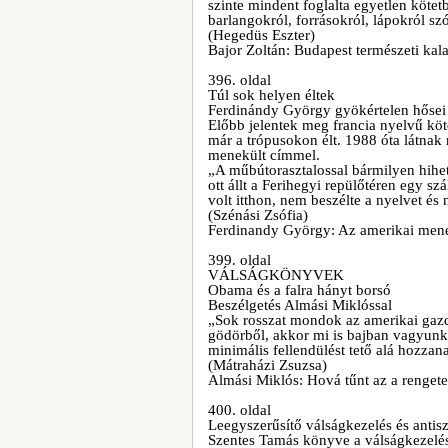
szinte mindent foglalta egyetlen kötetb
barlangokról, forrásokról, lápokról s
(Hegedüs Eszter)
Bajor Zoltán: Budapest természeti kal
396. oldal
Túl sok helyen éltek
Ferdinándy György gyökértelen hősei
Előbb jelentek meg francia nyelvű köte
már a trópusokon élt. 1988 óta látna
menekült címmel.
„A műbútorasztalossal bármilyen hihet
ott állt a Ferihegyi repülőtéren egy s
volt itthon, nem beszélte a nyelvet és
(Szénási Zsófia)
Ferdinandy György: Az amerikai men
399. oldal
VÁLSÁGKÖNYVEK
Obama és a falra hányt borsó
Beszélgetés Almási Miklóssal
„Sok rosszat mondok az amerikai gazd
gödörből, akkor mi is bajban vagyunk
minimális fellendülést tető alá hozza
(Mátraházi Zsuzsa)
Almási Miklós: Hová tűnt az a renge
400. oldal
Leegyszerűsítő válságkezelés és antis
Szentes Tamás könyve a válságkezelés 