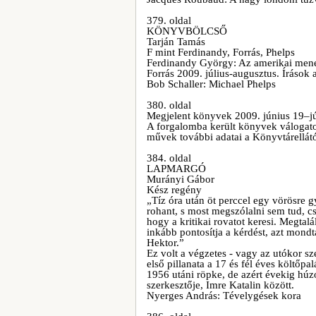
379. oldal
KÖNYVBÖLCSŐ
Tarján Tamás
F mint Ferdinandy, Forrás, Phelps
Ferdinandy György: Az amerikai men
Forrás 2009. július-augusztus. Írások 
Bob Schaller: Michael Phelps
380. oldal
Megjelent könyvek 2009. június 19–jú
A forgalomba került könyvek válogatott 
művek további adatai a Könyvtárellát
384. oldal
LAPMARGÓ
Murányi Gábor
Kész regény
„Tíz óra után öt perccel egy vörösre g
rohant, s most megszólalni sem tud, cs
hogy a kritikai rovatot keresi. Megta
inkább pontosítja a kérdést, azt mond
Hektor.”
Ez volt a végzetes - vagy az utókor s
első pillanata a 17 és fél éves költőpa
1956 utáni röpke, de azért évekig húz
szerkesztője, Imre Katalin között.
Nyerges András: Tévelygések kora