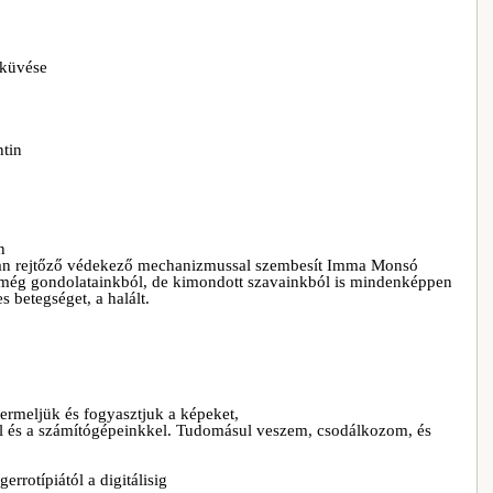
sküvése
tin
n
ban rejtőző védekező mechanizmussal szembesít Imma Monsó
 még gondolatainkból, de kimondott szavainkból is mindenképpen
s betegséget, a halált.
rmeljük és fogyasztjuk a képeket,
l és a számítógépeinkkel. Tudomásul veszem, csodálkozom, és
rrotípiától a digitálisig