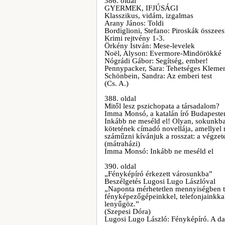
386. oldal
GYERMEK, IFJÚSÁGI
Klasszikus, vidám, izgalmas
Arany János: Toldi
Bordiglioni, Stefano: Piroskák összee
Krimi rejtvény 1-3.
Örkény István: Mese-levelek
Noël, Alyson: Evermore-Mindörökké
Nógrádi Gábor: Segítség, ember!
Pennypacker, Sara: Tehetséges Klemen
Schönbein, Sandra: Az emberi test
(Cs. A.)
388. oldal
Mitől lesz pszichopata a társadalom?
Imma Monsó, a katalán író Budapeste
Inkább ne meséld el! Olyan, sokunk
kötetének címadó novellája, amellyel
száműzni kívánjuk a rosszat: a végzete
(mátraházi)
Imma Monsó: Inkább ne meséld el
390. oldal
„Fényképíró érkezett városunkba”
Beszélgetés Lugosi Lugo Lászlóval
„Naponta mérhetetlen mennyiségben te
fényképezőgépeinkkel, telefonjainkka
lenyűgöz.”
(Szepesi Dóra)
Lugosi Lugo László: Fényképíró. A dage