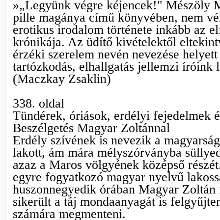
»„Legyünk végre kéjencek!" Mészöly Mi
pille magánya című könyvében, nem vé
erotikus irodalom története inkább az el
krónikája. Az üdítő kivételektől eltekint
érzéki szerelem nevén nevezése helyet
tartózkodás, elhallgatás jellemzi íróink 
(Maczkay Zsaklin)
338. oldal
Tündérek, óriások, erdélyi fejedelmek 
Beszélgetés Magyar Zoltánnal
Erdély szívének is nevezik a magyarság 
lakott, ám mára mélyszórványba süllye
azaz a Maros völgyének középső részét.
egyre fogyatkozó magyar nyelvű lakoss
huszonnegyedik órában Magyar Zoltán 
sikerült a táj mondaanyagát is felgyűjte
számára megmenteni.