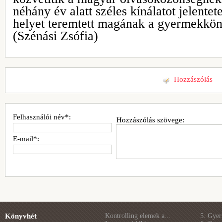
néhány év alatt széles kínálatot jelentet
helyet teremtett magának a gyermekkö
(Szénási Zsófia)
Hozzászólás
Felhasználói név*:
Hozzászólás szövege:
E-mail*:
Könyvhét
Kontrolling elemek a...
5. Gye