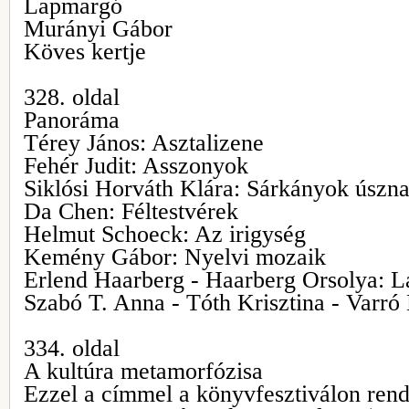
Lapmargó
Murányi Gábor
Köves kertje
328. oldal
Panoráma
Térey János: Asztalizene
Fehér Judit: Asszonyok
Siklósi Horváth Klára: Sárkányok úszn
Da Chen: Féltestvérek
Helmut Schoeck: Az irigység
Kemény Gábor: Nyelvi mozaik
Erlend Haarberg - Haarberg Orsolya: L
Szabó T. Anna - Tóth Krisztina - Varr
334. oldal
A kultúra metamorfózisa
Ezzel a címmel a könyvfesztiválon rend