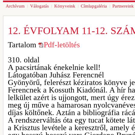
Archívum
Válogatás
Könyveink
Címlapgaléria
Partnereink
12. ÉVFOLYAM 11-12. SZÁ
Tartalom
Pdf-letöltés
310. oldal
A pacsirtának énekelnie kell!
Látogatóban Juhász Ferencnél
Gyönyörű, felerészt kéziratos könyve j
Ferencnek a Kossuth Kiadónál. A hír ha
lelkület azért is ujjongott, mert úgy érez
meg új műve a hamarosan nyolcvanéves
díjas költőnek. Aztán a bibliográfia rácá
A rendszerváltás óta egy tucat kötete lát
a Krisztus levétele a keresztről, amely 