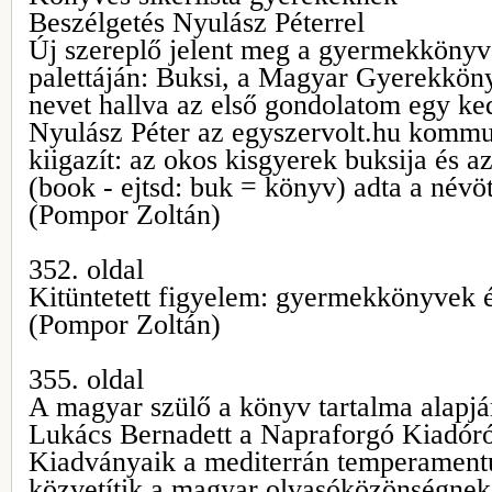
Beszélgetés Nyulász Péterrel
Új szereplő jelent meg a gyermekkönyv
palettáján: Buksi, a Magyar Gyerekköny
nevet hallva az első gondolatom egy ke
Nyulász Péter az egyszervolt.hu kommu
kiigazít: az okos kisgyerek buksija és a
(book - ejtsd: buk = könyv) adta a névöt
(Pompor Zoltán)
352. oldal
Kitüntetett figyelem: gyermekkönyvek é
(Pompor Zoltán)
355. oldal
A magyar szülő a könyv tartalma alapjá
Lukács Bernadett a Napraforgó Kiadóró
Kiadványaik a mediterrán temperamentu
közvetítik a magyar olvasóközönségnek.