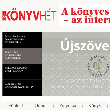
Kőszeghy Elemér
A magyarországi
ötvösjegyek...
Újszövetség
olvasást segítő
nagy betűkkel
SZERZŐI KIADÁS
PROFI MÓDON
Tandori Dezső
TANDORI SZUBJEKTÍV
Főoldal
Online
Folyóirat
Könyv