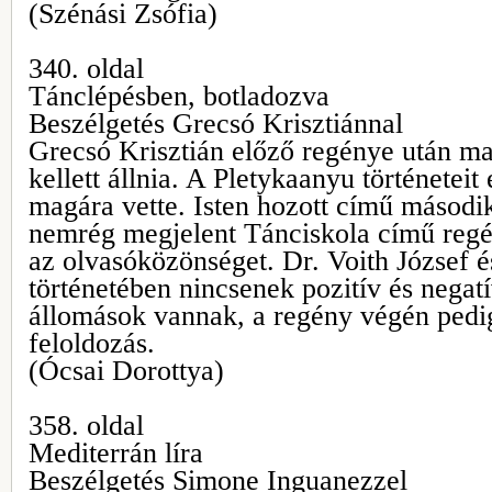
(Szénási Zsófia)
340. oldal
Tánclépésben, botladozva
Beszélgetés Grecsó Krisztiánnal
Grecsó Krisztián előző regénye után m
kellett állnia. A Pletykaanyu történeteit
magára vette. Isten hozott című másodi
nemrég megjelent Tánciskola című regé
az olvasóközönséget. Dr. Voith József 
történetében nincsenek pozitív és negat
állomások vannak, a regény végén pedi
feloldozás.
(Ócsai Dorottya)
358. oldal
Mediterrán líra
Beszélgetés Simone Inguanezzel