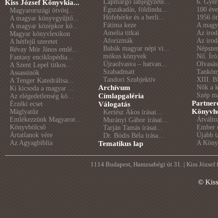
Lapmargó lábjegyzete...
6. Gye
Kiss József Könyvkia...
Égszakadás, földindu...
100 éve 
Magyarországi ötvösj...
Hófehérke és a berli...
1956 öt
A magyar könyvgyűjtő...
Fátima keze
A magya
A magyar középkor kö...
Amelia titkai
Az irod
Magyar könyvlexikon
Aforizmák
Az irod
A hétfejű szeretet
Babák magyar népi vi...
Népszer
Révay Mór János emlé...
mókus könyvek
Nő. Író
Fantasy enciklopédia...
Újraolvasva – hatvan...
Olvasás
A Szent Lepel titkos...
Szabadmatt
Tankön
Assassinók
Tandori Szubjektív
XIII. B
A Tenger Katedrálisa...
Archívum
Nők a 
Ki kicsoda a magyar ...
Szép m
Címlapgaléria
Az elégedetlenség kö...
Partner
Érzéki ecset
Válogatás
Könyvhé
Máglyatűz
Kertész Ákos írásai...
Emlékezzünk Magyaror...
Átválto
Murányi Gábor írásai...
Könyvbölcső
Ember é
Tarján Tamás írásai...
Ártatlanok vére
Újabb t
Dr. Bódis Béla írása...
Az Agyagbiblia
A Könyv
Tematikus lap
1114 Budapest, Hamzsabégi út 31. | Kiss József
© Kis