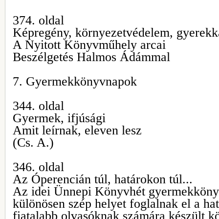
374. oldal
Képregény, környezetvédelem, gyerekk
A Nyitott Könyvműhely arcai
Beszélgetés Halmos Ádámmal
7. Gyermekkönyvnapok
344. oldal
Gyermek, ifjúsági
Amit leírnak, eleven lesz
(Cs. A.)
346. oldal
Az Óperencián túl, határokon túl...
Az idei Ünnepi Könyvhét gyermekköny
különösen szép helyet foglalnak el a hat
fiatalabb olvasóknak számára készült k