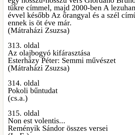
egy hosszú-hosszú vers Giordano Brunóró
tükre címmel, majd 2000-ben A lezuhan
évvel később Az őrangyal és a szél cím
ennek is öt éve már.
(Mátraházi Zsuzsa)
313. oldal
Az olajbogyó kifárasztása
Esterházy Péter: Semmi művészet
(Mátraházi Zsuzsa)
314. oldal
Pokoli bűntudat
(cs.a.)
315. oldal
Non est volentis...
Reményik Sándor összes versei