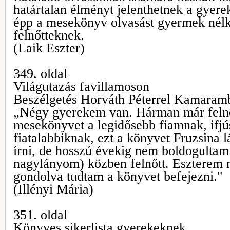
határtalan élményt jelenthetnek a gyer
épp a mesekönyv olvasást gyermek nélkü
felnőtteknek.
(Laik Eszter)
349. oldal
Világutazás favillamoson
Beszélgetés Horváth Péterrel Kamaram
„Négy gyerekem van. Hárman már felnő
mesekönyvet a legidősebb fiamnak, ifjú
fiatalabbiknak, ezt a könyvet Fruzsina
írni, de hosszú évekig nem boldogultam 
nagylányom) közben felnőtt. Eszterem 
gondolva tudtam a könyvet befejezni."
(Illényi Mária)
351. oldal
Könyves sikerlista gyerekeknek