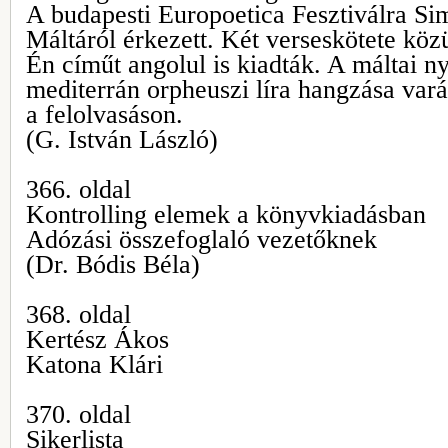
A budapesti Europoetica Fesztiválra S
Máltáról érkezett. Két verseskötete köz
Én címűt angolul is kiadták. A máltai n
mediterrán orpheuszi líra hangzása varáz
a felolvasáson.
(G. István László)
366. oldal
Kontrolling elemek a könyvkiadásban
Adózási összefoglaló vezetőknek
(Dr. Bódis Béla)
368. oldal
Kertész Ákos
Katona Klári
370. oldal
Sikerlista