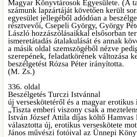
Magyar Könyvtárosok Egyesülete. (A t
számunk lapzártáját követően került sor
egyesület jellegéből adódóan a beszélg
résztvevői, Csepeli György, György Pét
László hozzászólásaikkal elsősorban te
ismeretátadás átalakulását és annak köv
a másik oldal szemszögéből nézve pedi
szerepének, feladatkörének változása ke
beszélgetést Rózsa Péter irányította.
(M. Zs.)
336. oldal
Beszélgetés Turczi Istvánnal
új verseskötetéről és a magyar erotikus
„Tiszta emberi viszony csak a meztelen
István József Attila díjas költő Hamvas 
választotta új, erotikus verseskötete mot
János művészi fotóival az Ünnepi Könyv