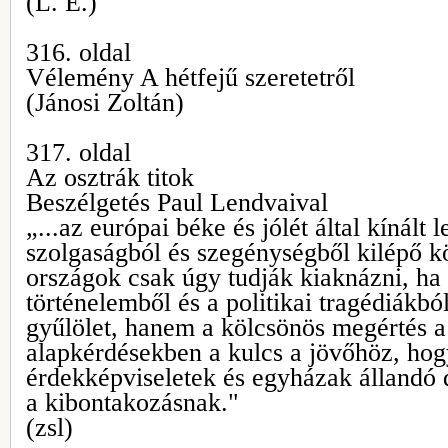
(L. E.)
316. oldal
Vélemény A hétfejű szeretetről
(Jánosi Zoltán)
317. oldal
Az osztrák titok
Beszélgetés Paul Lendvaival
„...az európai béke és jólét által kínált 
szolgaságból és szegénységből kilépő k
országok csak úgy tudják kiaknázni, ha
történelemből és a politikai tragédiákb
gyűlölet, hanem a kölcsönös megértés a
alapkérdésekben a kulcs a jövőhöz, hogy
érdekképviseletek és egyházak állandó d
a kibontakozásnak."
(zsl)