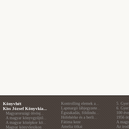
Könyvhét
Kontrolling elemek a...
5. Gye
Lapmargó lábjegyzete...
6. Gye
Kiss József Könyvkia...
Égszakadás, földindu...
100 éve 
Magyarországi ötvösj...
Hófehérke és a berli...
1956 öt
A magyar könyvgyűjtő...
Fátima keze
A magya
A magyar középkor kö...
Amelia titkai
Az irod
Magyar könyvlexikon