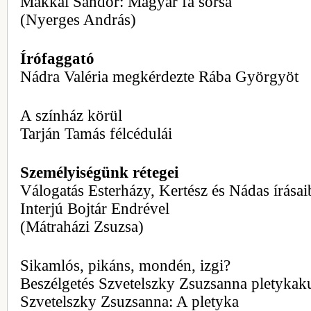
Makkai Sándor: Magyar fa sorsa
(Nyerges András)
Írófaggató
Nádra Valéria megkérdezte Rába Györgyöt
A színház körül
Tarján Tamás félcédulái
Személyiségünk rétegei
Válogatás Esterházy, Kertész és Nádas írásai
Interjú Bojtár Endrével
(Mátraházi Zsuzsa)
Sikamlós, pikáns, mondén, izgi?
Beszélgetés Szvetelszky Zsuzsanna pletykaku
Szvetelszky Zsuzsanna: A pletyka