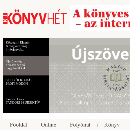
Kőszeghy Elemér
A magyarországi
ötvösjegyek...
Újszövetség
olvasást segítő
nagy betűkkel
SZERZŐI KIADÁS
PROFI MÓDON
Tandori Dezső
TANDORI SZUBJEKTÍV
Főoldal
Online
Folyóirat
Könyv