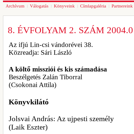
Archívum
Válogatás
Könyveink
Címlapgaléria
Partnereink
8. ÉVFOLYAM 2. SZÁM 2004.01
Az ifjú Lin-csi vándorévei 38.
Közreadja: Sári László
A költő missziói és kis számadása
Beszélgetés Zalán Tiborral
(Csokonai Attila)
Könyvkilátó
Jolsvai András: Az ujpesti személy
(Laik Eszter)