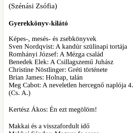
(Szénási Zsófia)
Gyerekkönyv-kilátó
Képes-, mesés- és zsebkönyvek
Sven Nordqvist: A kandúr szülinapi tortája
Romhányi József: A Mézga család
Benedek Elek: A Csillagszemű Juhász
Christine Nöstlinger: Gréti története
Brian James: Holnap, talán
Meg Cabot: A neveletlen hercegnő naplója 4
(Cs. A.)
Kertész Ákos: Én ezt megölöm!
Makkai és a visszafordult idő