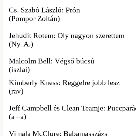
Cs. Szabó László: Prón
(Pompor Zoltán)
Jehudit Rotem: Oly nagyon szerettem
(Ny. A.)
Malcolm Bell: Végső búcsú
(iszlai)
Kimberly Kness: Reggelre jobb lesz
(rav)
Jeff Campbell és Clean Teamje: Puccpará
(a –a)
Vimala McClure: Babamasszázs