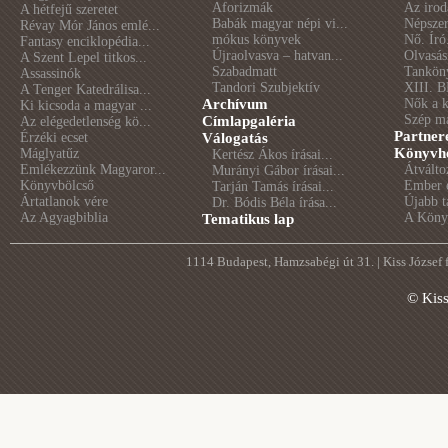
Aforizmák
Az irod
A hétfejű szeretet
Babák magyar népi vi...
Népszer
Révay Mór János emlé...
mókus könyvek
Nő. Író
Fantasy enciklopédia...
Újraolvasva – hatvan...
Olvasás
A Szent Lepel titkos...
Szabadmatt
Tankön
Assassinók
Tandori Szubjektív
XIII. B
A Tenger Katedrálisa...
Archívum
Nők a 
Ki kicsoda a magyar ...
Szép m
Címlapgaléria
Az elégedetlenség kö...
Partner
Érzéki ecset
Válogatás
Könyvhé
Máglyatűz
Kertész Ákos írásai...
Emlékezzünk Magyaror...
Átválto
Murányi Gábor írásai...
Könyvbölcső
Ember é
Tarján Tamás írásai...
Ártatlanok vére
Újabb t
Dr. Bódis Béla írása...
Az Agyagbiblia
A Könyv
Tematikus lap
1114 Budapest, Hamzsabégi út 31. | Kiss József
© Kis