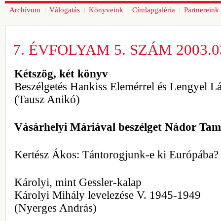
Archívum
Válogatás
Könyveink
Címlapgaléria
Partnereink
7. ÉVFOLYAM 5. SZÁM 2003.03
Kétszög, két könyv
Beszélgetés Hankiss Elemérrel és Lengyel Lá
(Tausz Anikó)
Vásárhelyi Máriával beszélget Nádor Tam
Kertész Ákos: Tántorogjunk-e ki Európába?
Károlyi, mint Gessler-kalap
Károlyi Mihály levelezése V. 1945-1949
(Nyerges András)