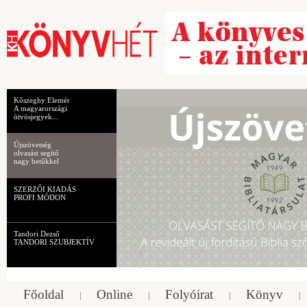
Kőszeghy Elemér
A magyarországi
ötvösjegyek...
Újszövetség
olvasást segítő
nagy betűkkel
SZERZŐI KIADÁS
PROFI MÓDON
Tandori Dezső
TANDORI SZUBJEKTÍV
Főoldal
Online
Folyóirat
Könyv