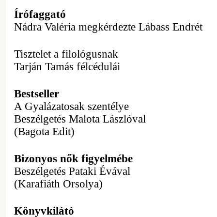
Írófaggató
Nádra Valéria megkérdezte Lábass Endrét
Tisztelet a filológusnak
Tarján Tamás félcédulái
Bestseller
A Gyalázatosak szentélye
Beszélgetés Malota Lászlóval
(Bagota Edit)
Bizonyos nők figyelmébe
Beszélgetés Pataki Évával
(Karafiáth Orsolya)
Könyvkilátó