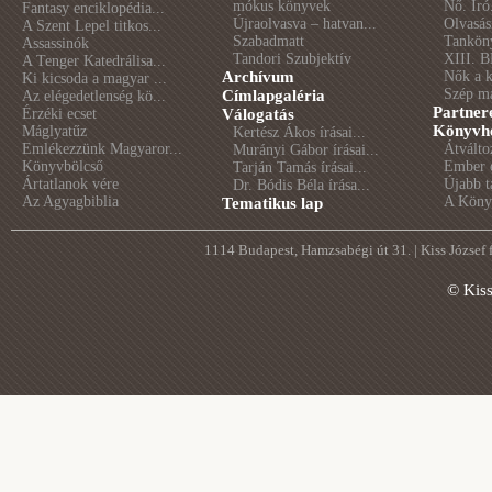
mókus könyvek
Nő. Író
Fantasy enciklopédia...
Újraolvasva – hatvan...
Olvasás
A Szent Lepel titkos...
Szabadmatt
Tankön
Assassinók
Tandori Szubjektív
XIII. B
A Tenger Katedrálisa...
Archívum
Nők a 
Ki kicsoda a magyar ...
Szép m
Címlapgaléria
Az elégedetlenség kö...
Partner
Érzéki ecset
Válogatás
Könyvhé
Máglyatűz
Kertész Ákos írásai...
Emlékezzünk Magyaror...
Átválto
Murányi Gábor írásai...
Könyvbölcső
Ember é
Tarján Tamás írásai...
Ártatlanok vére
Újabb t
Dr. Bódis Béla írása...
Az Agyagbiblia
A Könyv
Tematikus lap
1114 Budapest, Hamzsabégi út 31. | Kiss József
© Kis