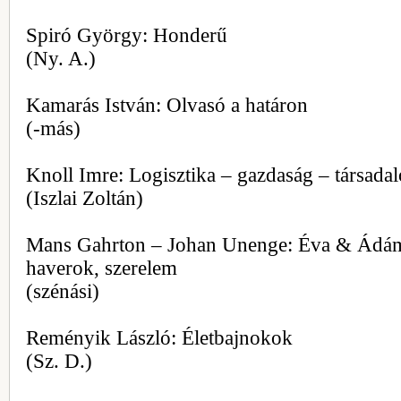
Spiró György: Honderű
(Ny. A.)
Kamarás István: Olvasó a határon
(-más)
Knoll Imre: Logisztika – gazdaság – társada
(Iszlai Zoltán)
Mans Gahrton – Johan Unenge: Éva & Ádám
haverok, szerelem
(szénási)
Reményik László: Életbajnokok
(Sz. D.)