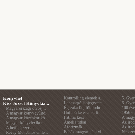
Könyvhét
Kontrolling elemek a...
5. Gye
Lapmargó lábjegyzete...
6. Gye
Kiss József Könyvkia...
Égszakadás, földindu...
100 éve 
Magyarországi ötvösj...
Hófehérke és a berli...
1956 öt
A magyar könyvgyűjtő...
Fátima keze
A magya
A magyar középkor kö...
Amelia titkai
Az irod
Magyar könyvlexikon
Aforizmák
Az irod
A hétfejű szeretet
Babák magyar népi vi...
Népszer
Révay Mór János emlé...