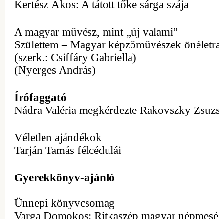
Kertész Ákos: A tátott tőke sárga szája
A magyar művész, mint „új valami”
Születtem – Magyar képzőművészek önéletra
(szerk.: Csiffáry Gabriella)
(Nyerges András)
Írófaggató
Nádra Valéria megkérdezte Rakovszky Zsuzs
Véletlen ajándékok
Tarján Tamás félcédulái
Gyerekkönyv-ajánló
Ünnepi könyvcsomag
Varga Domokos: Ritkaszép magyar népmesé