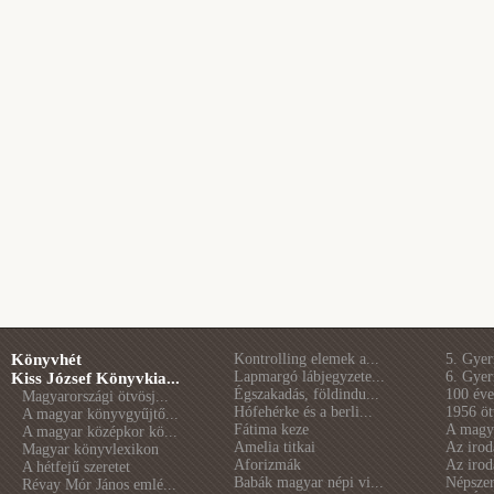
Könyvhét
Kontrolling elemek a...
5. Gye
Lapmargó lábjegyzete...
6. Gye
Kiss József Könyvkia...
Égszakadás, földindu...
100 éve 
Magyarországi ötvösj...
Hófehérke és a berli...
1956 öt
A magyar könyvgyűjtő...
Fátima keze
A magya
A magyar középkor kö...
Amelia titkai
Az irod
Magyar könyvlexikon
Aforizmák
Az irod
A hétfejű szeretet
Babák magyar népi vi...
Népszer
Révay Mór János emlé...