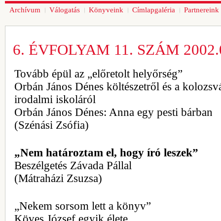
Archívum
Válogatás
Könyveink
Címlapgaléria
Partnereink
6. ÉVFOLYAM 11. SZÁM 2002.0
Tovább épül az „előretolt helyőrség”
Orbán János Dénes költészetről és a kolozsvá
irodalmi iskoláról
Orbán János Dénes: Anna egy pesti bárban
(Szénási Zsófia)
„Nem határoztam el, hogy író leszek”
Beszélgetés Závada Pállal
(Mátraházi Zsuzsa)
„Nekem sorsom lett a könyv”
Köves József egyik élete