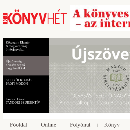
Kőszeghy Elemér
A magyarországi
ötvösjegyek...
Újszövetség
olvasást segítő
nagy betűkkel
SZERZŐI KIADÁS
PROFI MÓDON
Tandori Dezső
TANDORI SZUBJEKTÍV
Főoldal
Online
Folyóirat
Könyv