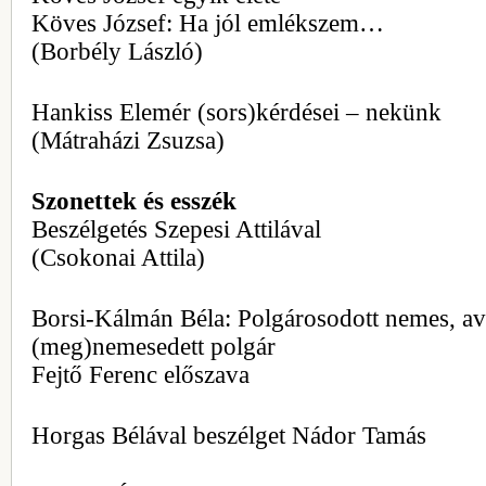
Köves József: Ha jól emlékszem…
(Borbély László)
Hankiss Elemér (sors)kérdései – nekünk
(Mátraházi Zsuzsa)
Szonettek és esszék
Beszélgetés Szepesi Attilával
(Csokonai Attila)
Borsi-Kálmán Béla: Polgárosodott nemes, a
(meg)nemesedett polgár
Fejtő Ferenc előszava
Horgas Bélával beszélget Nádor Tamás