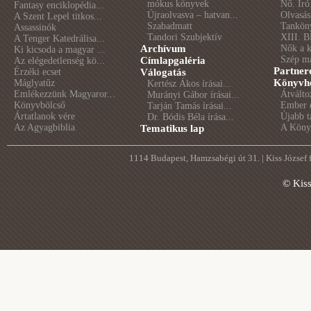
mókus könyvek
Nő. Író
Fantasy enciklopédia...
Újraolvasva – hatvan...
Olvasás
A Szent Lepel titkos...
Szabadmatt
Tankön
Assassinók
Tandori Szubjektív
XIII. B
A Tenger Katedrálisa...
Archívum
Nők a 
Ki kicsoda a magyar ...
Szép m
Címlapgaléria
Az elégedetlenség kö...
Partner
Érzéki ecset
Válogatás
Könyvhé
Máglyatűz
Kertész Ákos írásai...
Emlékezzünk Magyaror...
Átválto
Murányi Gábor írásai...
Könyvbölcső
Ember é
Tarján Tamás írásai...
Ártatlanok vére
Újabb t
Dr. Bódis Béla írása...
Az Agyagbiblia
A Könyv
Tematikus lap
1114 Budapest, Hamzsabégi út 31. | Kiss József
© Kis