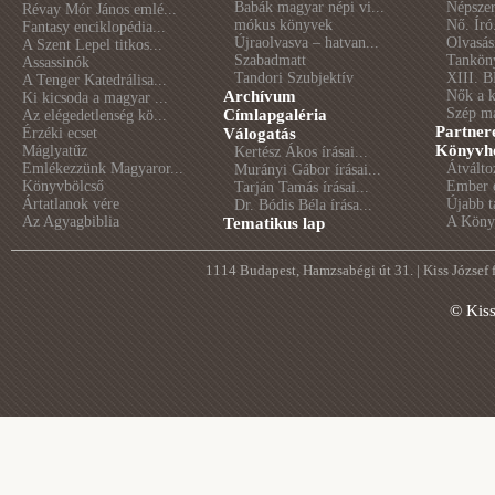
Babák magyar népi vi...
Népszer
Révay Mór János emlé...
mókus könyvek
Nő. Író
Fantasy enciklopédia...
Újraolvasva – hatvan...
Olvasás
A Szent Lepel titkos...
Szabadmatt
Tankön
Assassinók
Tandori Szubjektív
XIII. B
A Tenger Katedrálisa...
Archívum
Nők a 
Ki kicsoda a magyar ...
Szép m
Címlapgaléria
Az elégedetlenség kö...
Partner
Érzéki ecset
Válogatás
Könyvhé
Máglyatűz
Kertész Ákos írásai...
Emlékezzünk Magyaror...
Átválto
Murányi Gábor írásai...
Könyvbölcső
Ember é
Tarján Tamás írásai...
Ártatlanok vére
Újabb t
Dr. Bódis Béla írása...
Az Agyagbiblia
A Könyv
Tematikus lap
1114 Budapest, Hamzsabégi út 31. | Kiss József
© Kis