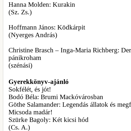
Hanna Molden: Kurakin
(Sz. Zs.)
Hoffmann János: Ködkárpit
(Nyerges András)
Christine Brasch – Inga-Maria Richberg: Der
pánikroham
(szénási)
Gyerekkönyv-ajánló
Sokfélét, és jót!
Bodó Béla: Brumi Mackóvárosban
Göthe Salamander: Legendás állatok és meg
Micsoda madár!
Szürke Bagoly: Két kicsi hód
(Cs. A.)