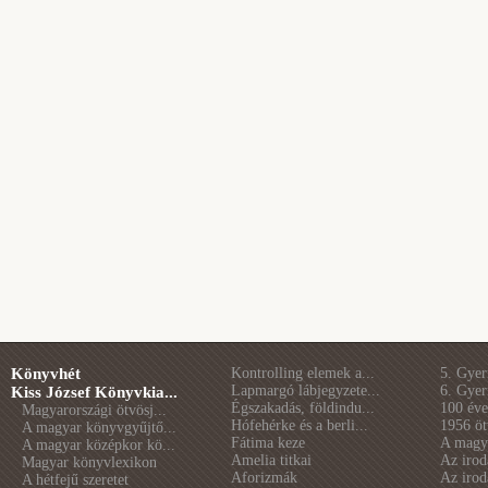
Könyvhét
Kontrolling elemek a...
5. Gye
Lapmargó lábjegyzete...
6. Gye
Kiss József Könyvkia...
Égszakadás, földindu...
100 éve 
Magyarországi ötvösj...
Hófehérke és a berli...
1956 öt
A magyar könyvgyűjtő...
Fátima keze
A magya
A magyar középkor kö...
Amelia titkai
Az irod
Magyar könyvlexikon
Aforizmák
Az irod
A hétfejű szeretet