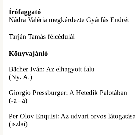
Írófaggató
Nádra Valéria megkérdezte Gyárfás Endrét
Tarján Tamás félcédulái
Könyvajánló
Bächer Iván: Az elhagyott falu
(Ny. A.)
Giorgio Pressburger: A Hetedik Palotában
(-a –a)
Per Olov Enquist: Az udvari orvos látogatás
(iszlai)