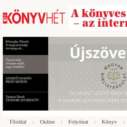
Kőszeghy Elemér
A magyarországi
ötvösjegyek...
Újszövetség
olvasást segítő
nagy betűkkel
SZERZŐI KIADÁS
PROFI MÓDON
Tandori Dezső
TANDORI SZUBJEKTÍV
Főoldal
Online
Folyóirat
Könyv