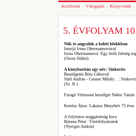
Archívum
Válogatás
Könyveink
5. ÉVFOLYAM 10.
Nők és angyalok a keleti blokkban
Interjú Irena Obermannovával
Irena Obermannová: Egy őrült feleség na
(Orosz Ildikó)
A könyborítón egy név: Sinkovits
Beszélgetés Bóta Gáborral
Sütő András - Cenner Mihály…: Sinkovit
(Sz. K.)
Faragó Vilmossal beszélget Nádor Tamás
Kertész Ákos: Lakatos Menyhért 75 éves
A folytonos szaggatottság kora
Balassa Péter: Törésfolyamatok
(Nyerges András)