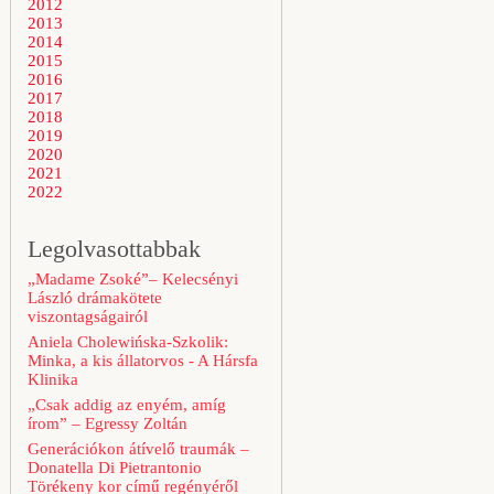
2012
2013
2014
2015
2016
2017
2018
2019
2020
2021
2022
Legolvasottabbak
„Madame Zsoké”– Kelecsényi
László drámakötete
viszontagságairól
Aniela Cholewińska-Szkolik:
Minka, a kis állatorvos - A Hársfa
Klinika
„Csak addig az enyém, amíg
írom” – Egressy Zoltán
Generációkon átívelő traumák –
Donatella Di Pietrantonio
Törékeny kor című regényéről