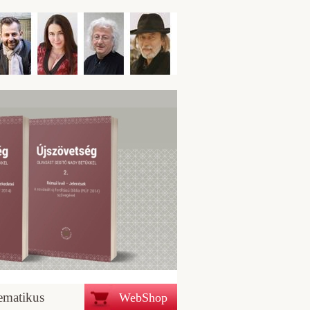
ematikus
WebShop