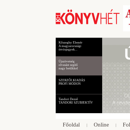
Kőszeghy Elemér
A magyarországi
ötvösjegyek...
Újszövetség
olvasást segítő
nagy betűkkel
SZERZŐI KIADÁS
PROFI MÓDON
Tandori Dezső
TANDORI SZUBJEKTÍV
Főoldal
Online
Fol