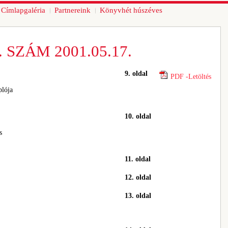
Címlapgaléria
Partnereink
Könyvhét húszéves
 SZÁM 2001.05.17.
9. oldal
PDF -Letöltés
plója
10. oldal
s
11. oldal
12. oldal
13. oldal