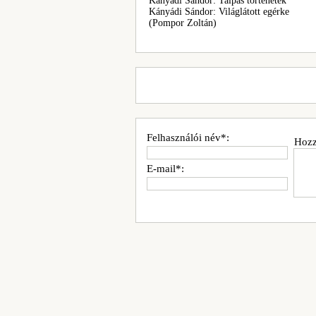
Kányádi Sándor: Talpas történetek
Kányádi Sándor: Világlátott egérke
(Pompor Zoltán)
Felhasználói név*:
Hozz
E-mail*: