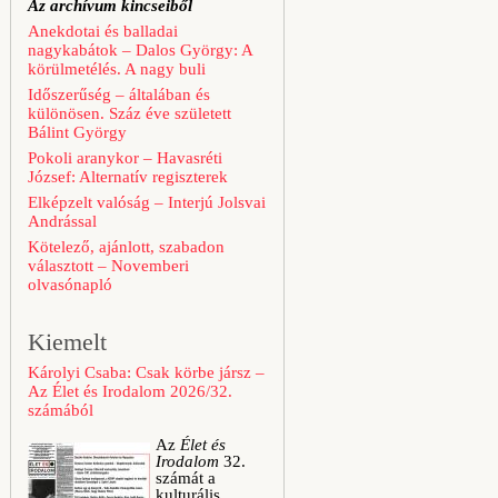
Az archívum kincseiből
Anekdotai és balladai
nagykabátok – Dalos György: A
körülmetélés. A nagy buli
Időszerűség – általában és
különösen. Száz éve született
Bálint György
Pokoli aranykor – Havasréti
József: Alternatív regiszterek
Elképzelt valóság – Interjú Jolsvai
Andrással
Kötelező, ajánlott, szabadon
választott – Novemberi
olvasónapló
Kiemelt
Károlyi Csaba: Csak körbe jársz –
Az Élet és Irodalom 2026/32.
számából
Az
Élet és
Irodalom
32.
számát a
kulturális