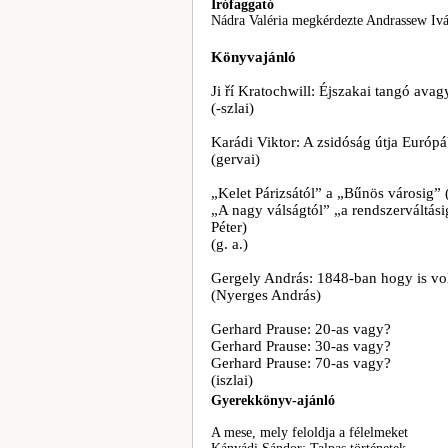
Írófaggató
Nádra Valéria megkérdezte Andrassew Ivá
Könyvajánló
Ji ří Kratochwill: Éjszakai tangó ava
(-szlai)
Karádi Viktor: A zsidóság útja Euró
(gervai)
„Kelet Párizsától” a „Bűnös városig” 
„A nagy válságtól” „a rendszerváltási
Péter)
(g. a.)
Gergely András: 1848-ban hogy is vo
(Nyerges András)
Gerhard Prause: 20-as vagy?
Gerhard Prause: 30-as vagy?
Gerhard Prause: 70-as vagy?
(iszlai)
Gyerekkönyv-ajánló
A mese, mely feloldja a félelmeket