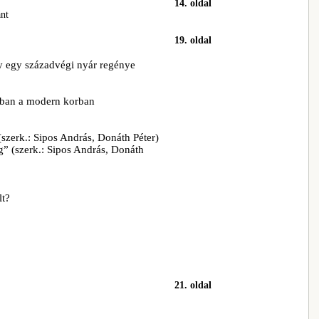
14. oldal
nt
19. oldal
gy egy századvégi nyár regénye
pában a modern korban
(szerk.: Sipos András, Donáth Péter)
g” (szerk.: Sipos András, Donáth
lt?
21. oldal