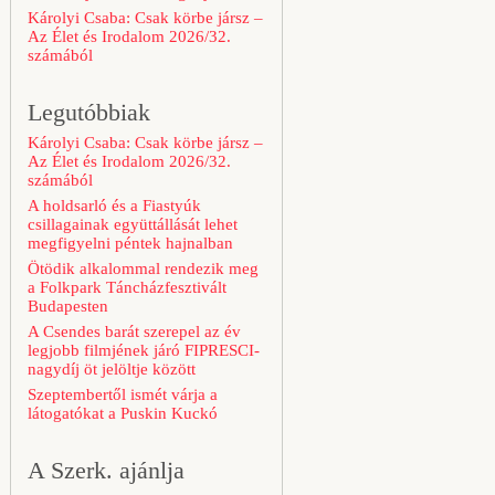
Károlyi Csaba: Csak körbe jársz –
Az Élet és Irodalom 2026/32.
számából
Legutóbbiak
Károlyi Csaba: Csak körbe jársz –
Az Élet és Irodalom 2026/32.
számából
A holdsarló és a Fiastyúk
csillagainak együttállását lehet
megfigyelni péntek hajnalban
Ötödik alkalommal rendezik meg
a Folkpark Táncházfesztivált
Budapesten
A Csendes barát szerepel az év
legjobb filmjének járó FIPRESCI-
nagydíj öt jelöltje között
Szeptembertől ismét várja a
látogatókat a Puskin Kuckó
A Szerk. ajánlja