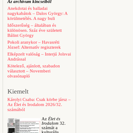
Az archívum kincseiből
Anekdotai és balladai
nagykabátok – Dalos György: A
körülmetélés. A nagy buli
Időszerűség – általában és
különösen. Száz éve született
Bálint György
Pokoli aranykor – Havasréti
József: Alternatív regiszterek
Elképzelt valóság – Interjú Jolsvai
Andrással
Kötelező, ajánlott, szabadon
választott – Novemberi
olvasónapló
Kiemelt
Károlyi Csaba: Csak körbe jársz –
Az Élet és Irodalom 2026/32.
számából
Az
Élet és
Irodalom
32.
számát a
kulturális