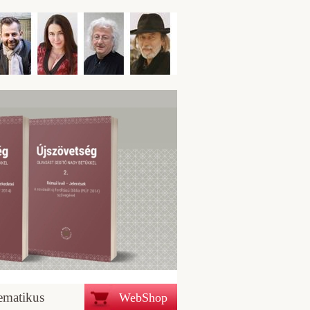
ematikus
WebShop