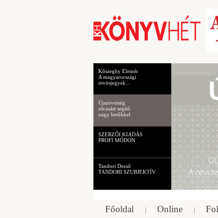
Kőszeghy Elemér
A magyarországi
ötvösjegyek...
Újszövetség
olvasást segítő
nagy betűkkel
SZERZŐI KIADÁS
PROFI MÓDON
Tandori Dezső
TANDORI SZUBJEKTÍV
Főoldal
Online
Fol