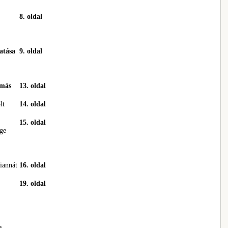
8. oldal
atása
9. oldal
amás
13. oldal
lt
14. oldal
15. oldal
ége
iannát
16. oldal
19. oldal
a