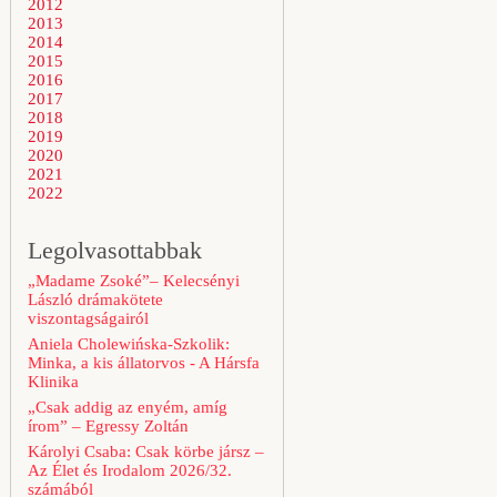
2012
2013
2014
2015
2016
2017
2018
2019
2020
2021
2022
Legolvasottabbak
„Madame Zsoké”– Kelecsényi
László drámakötete
viszontagságairól
Aniela Cholewińska-Szkolik:
Minka, a kis állatorvos - A Hársfa
Klinika
„Csak addig az enyém, amíg
írom” – Egressy Zoltán
Károlyi Csaba: Csak körbe jársz –
Az Élet és Irodalom 2026/32.
számából