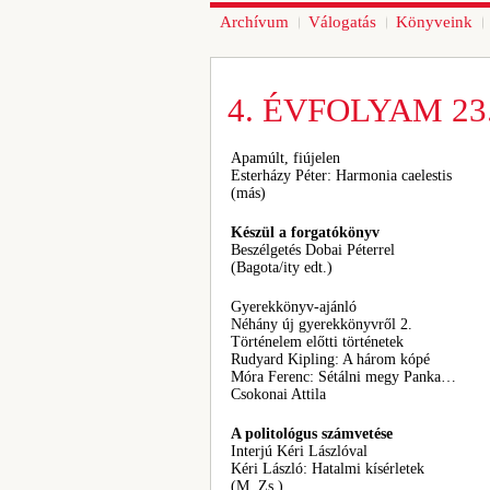
Archívum
Válogatás
Könyveink
4. ÉVFOLYAM 23.
Apamúlt, fiújelen
Esterházy Péter: Harmonia caelestis
(más)
Készül a forgatókönyv
Beszélgetés Dobai Péterrel
(Bagota/ity edt.)
Gyerekkönyv-ajánló
Néhány új gyerekkönyvről 2.
Történelem előtti történetek
Rudyard Kipling: A három kópé
Móra Ferenc: Sétálni megy Panka…
Csokonai Attila
A politológus számvetése
Interjú Kéri Lászlóval
Kéri László: Hatalmi kísérletek
(M. Zs.)