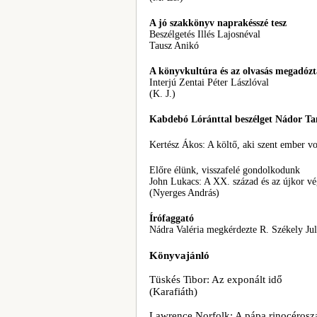
A jó szakkönyv naprakésszé tesz
Beszélgetés Illés Lajosnéval
Tausz Anikó
A könyvkultúra és az olvasás megadózt
Interjú Zentai Péter Lászlóval
(K. J.)
Kabdebó Lóránttal beszélget Nádor T
Kertész Ákos: A költő, aki szent ember vo
Előre élünk, visszafelé gondolkodunk
John Lukacs: A XX. század és az újkor v
(Nyerges András)
Írófaggató
Nádra Valéria megkérdezte R. Székely Jul
Könyvajánló
Tüskés Tibor: Az exponált idő
(Karafiáth)
Lawrence Norfolk: A pápa rinocérosz