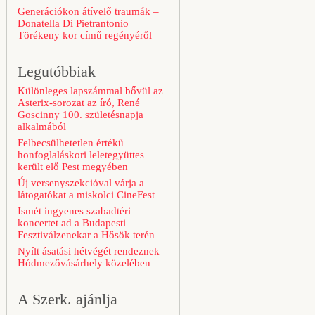
Generációkon átívelő traumák –
Donatella Di Pietrantonio
Törékeny kor című regényéről
Legutóbbiak
Különleges lapszámmal bővül az
Asterix-sorozat az író, René
Goscinny 100. születésnapja
alkalmából
Felbecsülhetetlen értékű
honfoglaláskori leletegyüttes
került elő Pest megyében
Új versenyszekcióval várja a
látogatókat a miskolci CineFest
Ismét ingyenes szabadtéri
koncertet ad a Budapesti
Fesztiválzenekar a Hősök terén
Nyílt ásatási hétvégét rendeznek
Hódmezővásárhely közelében
A Szerk. ajánlja