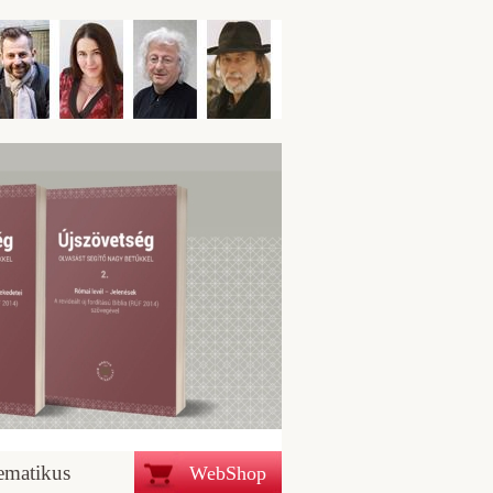
ematikus
WebShop