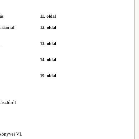
ás
11. oldal
diátorral!
12. oldal
.
13. oldal
14. oldal
19. oldal
ászlóról
könyvei VI.