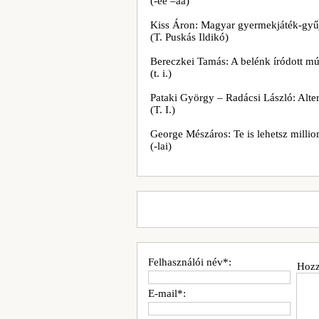
(-ee –aá)
Kiss Áron: Magyar gyermekjáték-gy
(T. Puskás Ildikó)
Bereczkei Tamás: A belénk íródott mú
(t. i.)
Pataki György – Radácsi László: Alter
(T. I.)
George Mészáros: Te is lehetsz milli
(-lai)
Felhasználói név*:
Hozz
E-mail*: