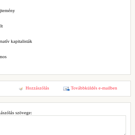
űjtemény
lt
natív kapitalisták
omos
Hozzászólás
Továbbküldés e-mailben
ászólás szövege: