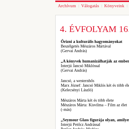
Archívum
Válogatás
Könyveink
4. ÉVFOLYAM 16.
Őrizni a kulturális hagyományokat
Beszélgetés Mészáros Mártával
(Gervai András)
„A könyvek humanizálhatják az embe
Interjú Jancsó Miklóssal
(Gervai András)
Jancsó, a westernhős
Marx József: Jancsó Miklós két és több él
(Kelecsényi László)
Mészáros Márta két és több élete
Mészáros Márta: Kisvilma – Film az élet
(-más)
„Seymour Glass figurája olyan, amilye
Interjú Petőcz Andrással