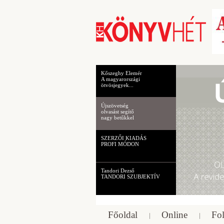
Kőszeghy Elemér
A magyarországi
ötvösjegyek...
Újszövetség
olvasást segítő
nagy betűkkel
SZERZŐI KIADÁS
PROFI MÓDON
Tandori Dezső
TANDORI SZUBJEKTÍV
Főoldal
Online
Fol