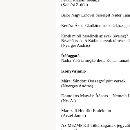
Petőcz András: Medúza
(Szénási Zsófia)
Bajor Nagy Ernővel beszélget Nádor Tam
Kertész Ákos: Gladiátor, ne barátkozz gla
Kinek miről beszélnek az évek (éveink)?
Beszélő évek. A Kádár-korszak története I
(Nyerges András)
Írófaggató
Nádra Valéria megkérdezte Koltai Tamást
Könyvajánló
Márai Sándor: Összegyűjtött versek
(Nyerges András)
Domokos Mátyás: Írósors – Németh L
(Ny. A.)
Marczali Henrik: Emlékeim
(Aczél János)
Az MSZMP KB Titkárságának jegyző