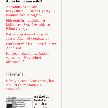
Az archívum kincseiből
Anekdotai és balladai
nagykabátok – Dalos György: A
körülmetélés. A nagy buli
Időszerűség – általában és
különösen. Száz éve született
Bálint György
Pokoli aranykor – Havasréti
József: Alternatív regiszterek
Elképzelt valóság – Interjú Jolsvai
Andrással
Kötelező, ajánlott, szabadon
választott – Novemberi
olvasónapló
Kiemelt
Károlyi Csaba: Csak körbe jársz –
Az Élet és Irodalom 2026/32.
számából
Az
Élet és
Irodalom
32.
számát a
kulturális