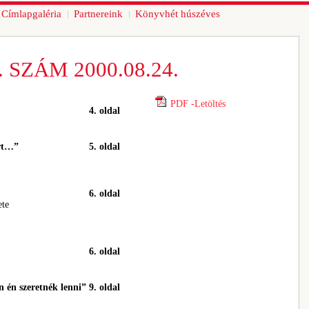
Címlapgaléria
Partnereink
Könyvhét húszéves
 SZÁM 2000.08.24.
PDF -Letöltés
4. oldal
rt…”
5. oldal
6. oldal
ete
6. oldal
n én szeretnék lenni”
9. oldal