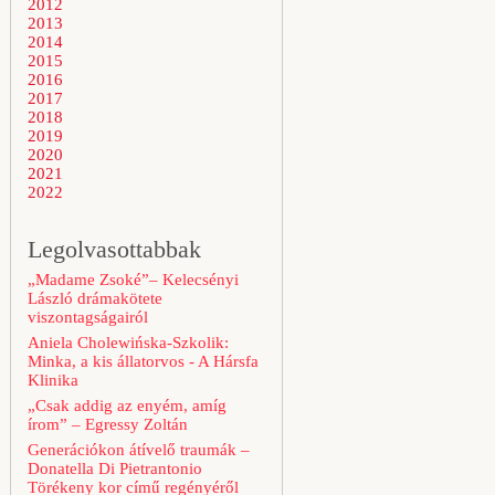
2012
2013
2014
2015
2016
2017
2018
2019
2020
2021
2022
Legolvasottabbak
„Madame Zsoké”– Kelecsényi
László drámakötete
viszontagságairól
Aniela Cholewińska-Szkolik:
Minka, a kis állatorvos - A Hársfa
Klinika
„Csak addig az enyém, amíg
írom” – Egressy Zoltán
Generációkon átívelő traumák –
Donatella Di Pietrantonio
Törékeny kor című regényéről