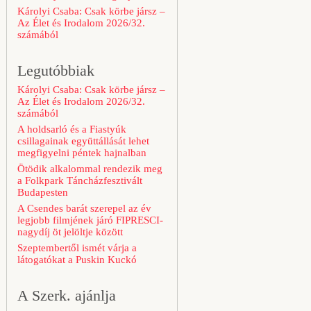
Károlyi Csaba: Csak körbe jársz –
Az Élet és Irodalom 2026/32.
számából
Legutóbbiak
Károlyi Csaba: Csak körbe jársz –
Az Élet és Irodalom 2026/32.
számából
A holdsarló és a Fiastyúk
csillagainak együttállását lehet
megfigyelni péntek hajnalban
Ötödik alkalommal rendezik meg
a Folkpark Táncházfesztivált
Budapesten
A Csendes barát szerepel az év
legjobb filmjének járó FIPRESCI-
nagydíj öt jelöltje között
Szeptembertől ismét várja a
látogatókat a Puskin Kuckó
A Szerk. ajánlja