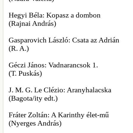
Hegyi Béla: Kopasz a dombon
(Rajnai András)
Gasparovich László: Csata az Adrián
(R. A.)
Géczi János: Vadnarancsok 1.
(T. Puskás)
J. M. G. Le Clézio: Aranyhalacska
(Bagota/ity edt.)
Fráter Zoltán: A Karinthy élet-mű
(Nyerges András)