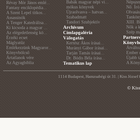
Babák magyar népi vi...
Népszer
Révay Mór János emlé...
mókus könyvek
Nő. Író
Fantasy enciklopédia...
Újraolvasva – hatvan...
Olvasás
A Szent Lepel titkos...
Szabadmatt
Tankön
Assassinók
Tandori Szubjektív
XIII. B
A Tenger Katedrálisa...
Archívum
Nők a 
Ki kicsoda a magyar ...
Szép m
Címlapgaléria
Az elégedetlenség kö...
Partner
Érzéki ecset
Válogatás
Könyvhé
Máglyatűz
Kertész Ákos írásai...
Emlékezzünk Magyaror...
Átválto
Murányi Gábor írásai...
Könyvbölcső
Ember é
Tarján Tamás írásai...
Ártatlanok vére
Újabb t
Dr. Bódis Béla írása...
Az Agyagbiblia
A Könyv
Tematikus lap
1114 Budapest, Hamzsabégi út 31. | Kiss József
© Kis