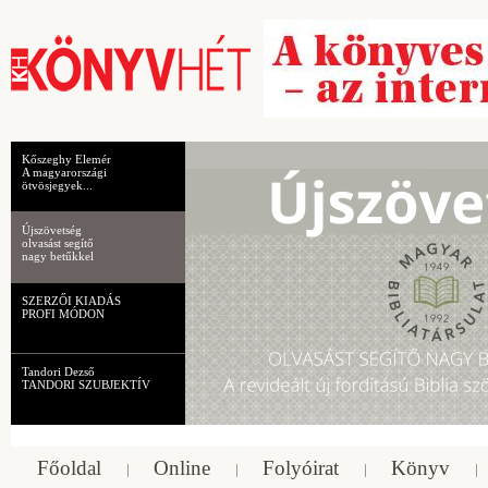
Kőszeghy Elemér
A magyarországi
ötvösjegyek...
Újszövetség
olvasást segítő
nagy betűkkel
SZERZŐI KIADÁS
PROFI MÓDON
Tandori Dezső
TANDORI SZUBJEKTÍV
Főoldal
Online
Folyóirat
Könyv