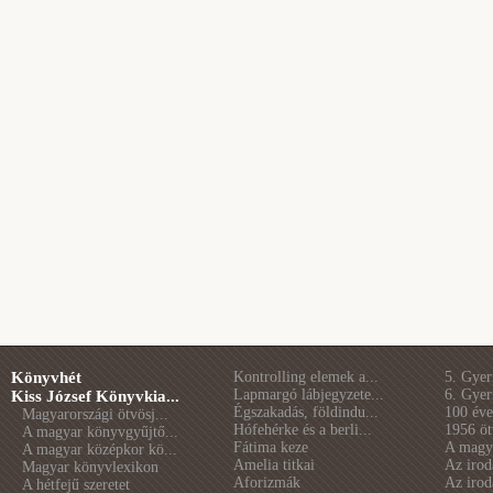
Könyvhét
Kontrolling elemek a...
5. Gye
Lapmargó lábjegyzete...
6. Gye
Kiss József Könyvkia...
Égszakadás, földindu...
100 éve 
Magyarországi ötvösj...
Hófehérke és a berli...
1956 öt
A magyar könyvgyűjtő...
Fátima keze
A magya
A magyar középkor kö...
Amelia titkai
Az irod
Magyar könyvlexikon
Aforizmák
Az irod
A hétfejű szeretet