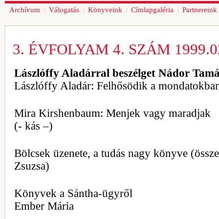
Archívum
Válogatás
Könyveink
Címlapgaléria
Partnereink
3. ÉVFOLYAM 4. SZÁM 1999.02
Lászlóffy Aladárral beszélget Nádor Tam
Lászlóffy Aladár: Felhősödik a mondatokba
Mira Kirshenbaum: Menjek vagy maradjak
(- kás –)
Bölcsek üzenete, a tudás nagy könyve (össze
Zsuzsa)
Könyvek a Sántha-ügyről
Ember Mária