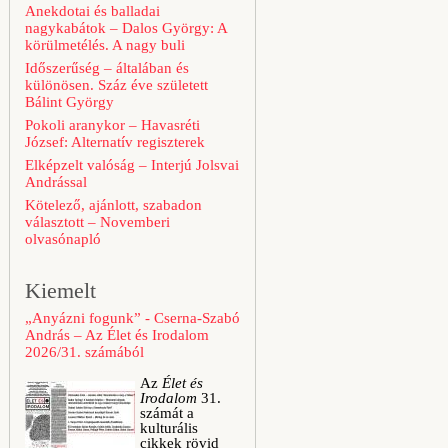
Anekdotai és balladai
nagykabátok – Dalos György: A
körülmetélés. A nagy buli
Időszerűség – általában és
különösen. Száz éve született
Bálint György
Pokoli aranykor – Havasréti
József: Alternatív regiszterek
Elképzelt valóság – Interjú Jolsvai
Andrással
Kötelező, ajánlott, szabadon
választott – Novemberi
olvasónapló
Kiemelt
„Anyázni fogunk” - Cserna-Szabó
András – Az Élet és Irodalom
2026/31. számából
Az
Élet és
Irodalom
31.
számát a
kulturális
cikkek rövid