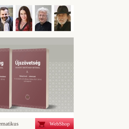
ematikus
WebShop