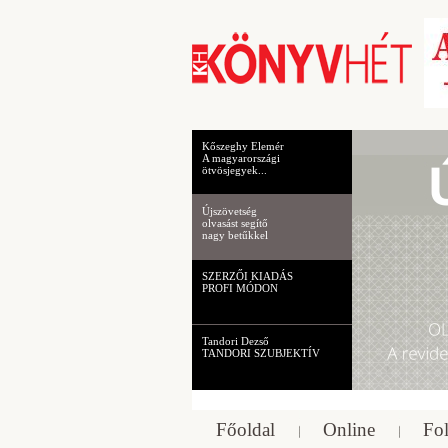
Kőszeghy Elemér
A magyarországi
ötvösjegyek...
Újszövetség
olvasást segítő
nagy betűkkel
SZERZŐI KIADÁS
PROFI MÓDON
Tandori Dezső
TANDORI SZUBJEKTÍV
Főoldal
Online
Fol