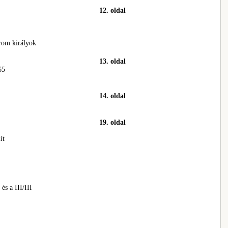
12. oldal
árom királyok
13. oldal
65
14. oldal
19. oldal
ít
s a III/III