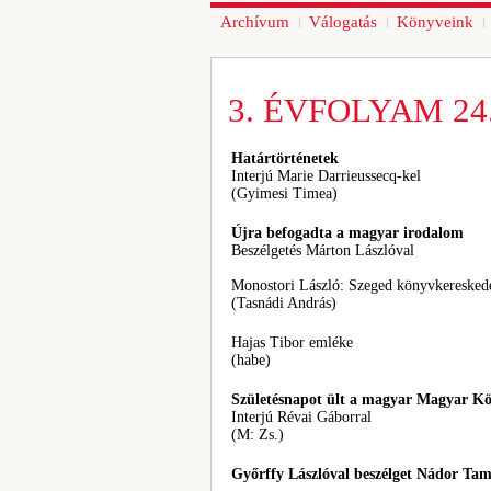
Archívum
Válogatás
Könyveink
3. ÉVFOLYAM 24.
Határtörténetek
Interjú Marie Darrieussecq-kel
(Gyimesi Timea)
Újra befogadta a magyar irodalom
Beszélgetés Márton Lászlóval
Monostori László: Szeged könyvkereskedé
(Tasnádi András)
Hajas Tibor emléke
(habe)
Születésnapot ült a magyar Magyar K
Interjú Révai Gáborral
(M: Zs.)
Győrffy Lászlóval beszélget Nádor Ta