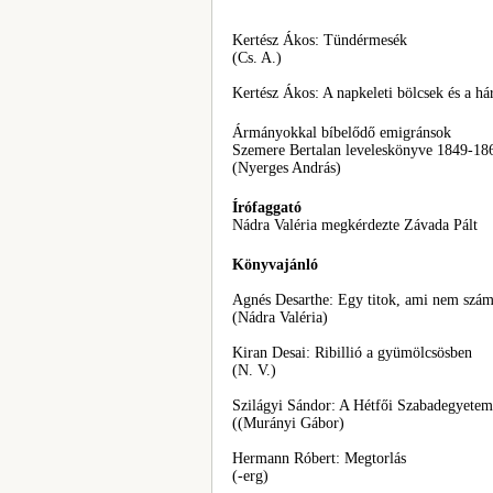
Kertész Ákos: Tündérmesék
(Cs. A.)
Kertész Ákos: A napkeleti bölcsek és a h
Ármányokkal bíbelődő emigránsok
Szemere Bertalan leveleskönyve 1849-18
(Nyerges András)
Írófaggató
Nádra Valéria megkérdezte Závada Pált
Könyvajánló
Agnés Desarthe: Egy titok, ami nem szám
(Nádra Valéria)
Kiran Desai: Ribillió a gyümölcsösben
(N. V.)
Szilágyi Sándor: A Hétfői Szabadegyetem é
((Murányi Gábor)
Hermann Róbert: Megtorlás
(-erg)