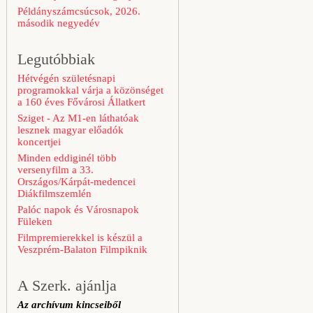
Példányszámcsúcsok, 2026.
második negyedév
Legutóbbiak
Hétvégén születésnapi
programokkal várja a közönséget
a 160 éves Fővárosi Állatkert
Sziget - Az M1-en láthatóak
lesznek magyar előadók
koncertjei
Minden eddiginél több
versenyfilm a 33.
Országos/Kárpát-medencei
Diákfilmszemlén
Palóc napok és Városnapok
Füleken
Filmpremierekkel is készül a
Veszprém-Balaton Filmpiknik
A Szerk. ajánlja
Az archívum kincseiből