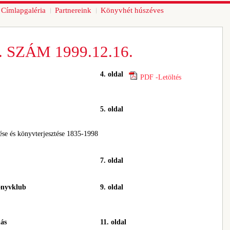
Címlapgaléria
Partnereink
Könyvhét húszéves
 SZÁM 1999.12.16.
4. oldal
PDF -Letöltés
5. oldal
se és könyvterjesztése 1835-1998
7. oldal
önyvklub
9. oldal
más
11. oldal