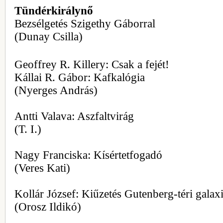
Tündérkirálynő
Bezsélgetés Szigethy Gáborral
(Dunay Csilla)
Geoffrey R. Killery: Csak a fejét!
Kállai R. Gábor: Kafkalógia
(Nyerges András)
Antti Valava: Aszfaltvirág
(T. I.)
Nagy Franciska: Kísértetfogadó
(Veres Kati)
Kollár József: Kiűzetés Gutenberg-téri galax
(Orosz Ildikó)