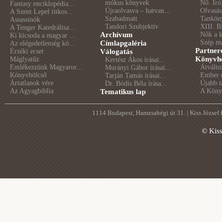
mókus könyvek
Nő. Író
Fantasy enciklopédia...
Újraolvasva – hatvan...
Olvasás
A Szent Lepel titkos...
Szabadmatt
Tankön
Assassinók
Tandori Szubjektív
XIII. B
A Tenger Katedrálisa...
Archívum
Nők a 
Ki kicsoda a magyar ...
Szép m
Címlapgaléria
Az elégedetlenség kö...
Partner
Érzéki ecset
Válogatás
Könyvhé
Máglyatűz
Kertész Ákos írásai...
Emlékezzünk Magyaror...
Átválto
Murányi Gábor írásai...
Könyvbölcső
Ember é
Tarján Tamás írásai...
Ártatlanok vére
Újabb t
Dr. Bódis Béla írása...
Az Agyagbiblia
A Könyv
Tematikus lap
1114 Budapest, Hamzsabégi út 31. | Kiss József
© Kis