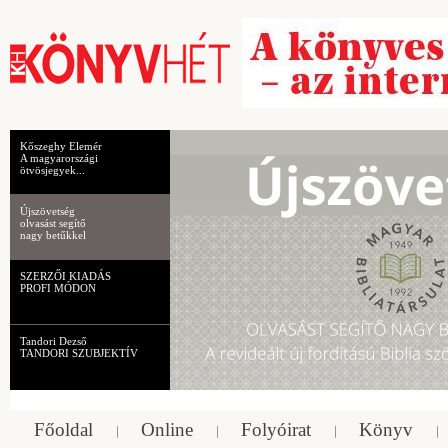
Kőszeghy Elemér
A magyarországi
ötvösjegyek...
Újszövetség
olvasást segítő
nagy betűkkel
SZERZŐI KIADÁS
PROFI MÓDON
Tandori Dezső
TANDORI SZUBJEKTÍV
Főoldal
Online
Folyóirat
Könyv