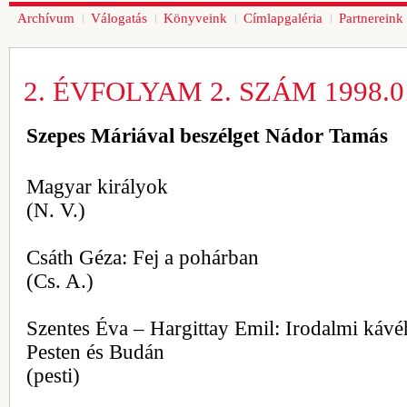
Archívum
Válogatás
Könyveink
Címlapgaléria
Partnereink
2. ÉVFOLYAM 2. SZÁM 1998.01
Szepes Máriával beszélget Nádor Tamás
Magyar királyok
(N. V.)
Csáth Géza: Fej a pohárban
(Cs. A.)
Szentes Éva – Hargittay Emil: Irodalmi káv
Pesten és Budán
(pesti)