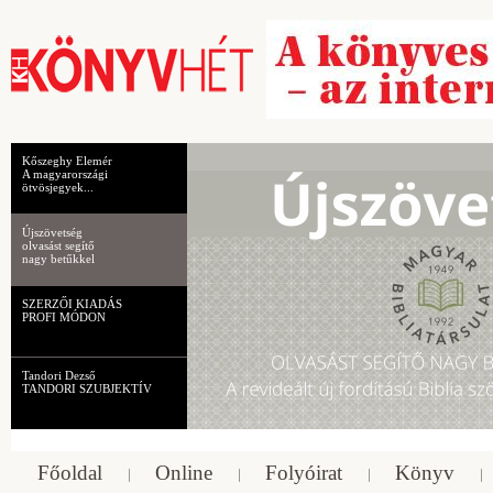
Kőszeghy Elemér
A magyarországi
ötvösjegyek...
Újszövetség
olvasást segítő
nagy betűkkel
SZERZŐI KIADÁS
PROFI MÓDON
Tandori Dezső
TANDORI SZUBJEKTÍV
Főoldal
Online
Folyóirat
Könyv