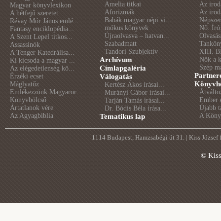
Amelia titkai
Az irod
Magyar könyvlexikon
Aforizmák
Az irod
A hétfejű szeretet
Babák magyar népi vi...
Népszer
Révay Mór János emlé...
mókus könyvek
Nő. Író
Fantasy enciklopédia...
Újraolvasva – hatvan...
Olvasás
A Szent Lepel titkos...
Szabadmatt
Tankön
Assassinók
Tandori Szubjektív
XIII. B
A Tenger Katedrálisa...
Archívum
Nők a 
Ki kicsoda a magyar ...
Szép m
Címlapgaléria
Az elégedetlenség kö...
Partner
Érzéki ecset
Válogatás
Könyvhé
Máglyatűz
Kertész Ákos írásai...
Emlékezzünk Magyaror...
Átválto
Murányi Gábor írásai...
Könyvbölcső
Ember é
Tarján Tamás írásai...
Ártatlanok vére
Újabb t
Dr. Bódis Béla írása...
Az Agyagbiblia
A Könyv
Tematikus lap
1114 Budapest, Hamzsabégi út 31. | Kiss József
© Kis