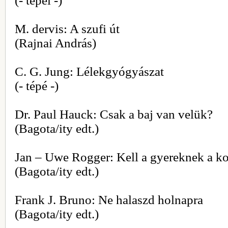
(- tépéi -)
M. dervis: A szufi út
(Rajnai András)
C. G. Jung: Lélekgyógyászat
(- tépé -)
Dr. Paul Hauck: Csak a baj van velük?
(Bagota/ity edt.)
Jan – Uwe Rogger: Kell a gyereknek a ko
(Bagota/ity edt.)
Frank J. Bruno: Ne halaszd holnapra
(Bagota/ity edt.)