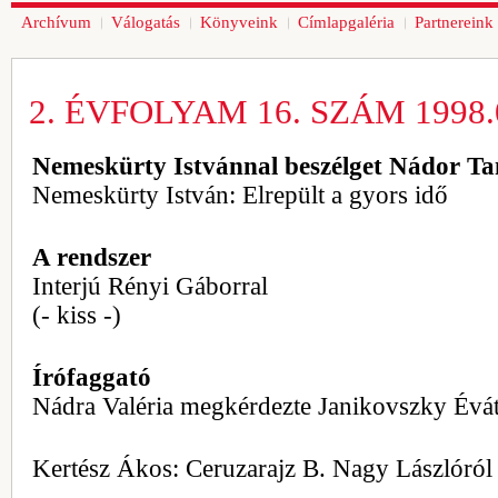
Archívum
Válogatás
Könyveink
Címlapgaléria
Partnereink
2. ÉVFOLYAM 16. SZÁM 1998.0
Nemeskürty Istvánnal beszélget Nádor T
Nemeskürty István: Elrepült a gyors idő
A rendszer
Interjú Rényi Gáborral
(- kiss -)
Írófaggató
Nádra Valéria megkérdezte Janikovszky Évá
Kertész Ákos: Ceruzarajz B. Nagy Lászlóról 