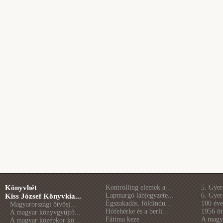
Könyvhét
Kontrolling elemek a...
5. Gye
Lapmargó lábjegyzete...
6. Gye
Kiss József Könyvkia...
Égszakadás, földindu...
100 éve 
Magyarországi ötvösj...
Hófehérke és a berli...
1956 öt
A magyar könyvgyűjtő...
Fátima keze
A magya
A magyar középkor kö...