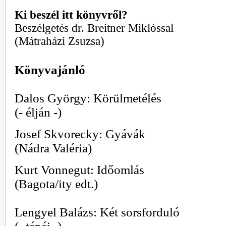
Ki beszél itt könyvről?
Beszélgetés dr. Breitner Miklóssal
(Mátraházi Zsuzsa)
Könyvajánló
Dalos György: Körülmetélés
(- élján -)
Josef Skvorecky: Gyávák
(Nádra Valéria)
Kurt Vonnegut: Időomlás
(Bagota/ity edt.)
Lengyel Balázs: Két sorsforduló