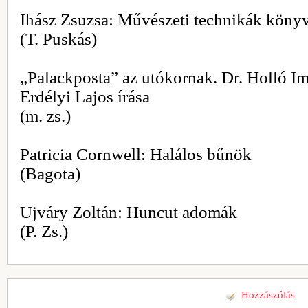
Ihász Zsuzsa: Művészeti technikák köny
(T. Puskás)
„Palackposta” az utókornak. Dr. Holló Imr
Erdélyi Lajos írása
(m. zs.)
Patricia Cornwell: Halálos bűnök
(Bagota)
Ujváry Zoltán: Huncut adomák
(P. Zs.)
Hozzászólás