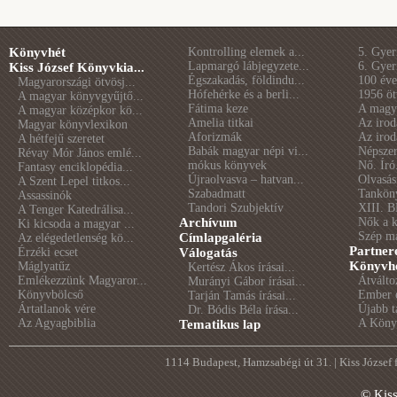
Könyvhét
Kontrolling elemek a...
5. Gye
Lapmargó lábjegyzete...
6. Gye
Kiss József Könyvkia...
Égszakadás, földindu...
100 éve 
Magyarországi ötvösj...
Hófehérke és a berli...
1956 öt
A magyar könyvgyűjtő...
Fátima keze
A magya
A magyar középkor kö...
Amelia titkai
Az irod
Magyar könyvlexikon
Aforizmák
Az irod
A hétfejű szeretet
Babák magyar népi vi...
Népszer
Révay Mór János emlé...
mókus könyvek
Nő. Író
Fantasy enciklopédia...
Újraolvasva – hatvan...
Olvasás
A Szent Lepel titkos...
Szabadmatt
Tankön
Assassinók
Tandori Szubjektív
XIII. B
A Tenger Katedrálisa...
Archívum
Nők a 
Ki kicsoda a magyar ...
Szép m
Címlapgaléria
Az elégedetlenség kö...
Partner
Érzéki ecset
Válogatás
Könyvhé
Máglyatűz
Kertész Ákos írásai...
Emlékezzünk Magyaror...
Átválto
Murányi Gábor írásai...
Könyvbölcső
Ember é
Tarján Tamás írásai...
Ártatlanok vére
Újabb t
Dr. Bódis Béla írása...
Az Agyagbiblia
A Könyv
Tematikus lap
1114 Budapest, Hamzsabégi út 31. | Kiss József
© Kis