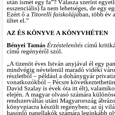
után ismét egy fa”? Válasza szerint egyetl
esszenciális) fa nem lehetséges, de egy eg
Ezért ő a
Titorelli faiskolájá
ban, több év a
ültet el.”
AZ ÉS KÖNYVE A KÖNYVHÉTEN
Bényei Tamás
Érzéstelenítés
című kritik
című regényéről szól.
„A tizenöt éves István anyjával él egy pa
mindvégig névtelenül maradó vidéki vár
részletből – például a dohánygyár privati
vonatkozókból – Pécsre következtethetün
David Szalay is évek óta itt élt), valamik
elején. A magyar olvasó számára különös
rendszerváltás utáni Magyarország ábrázol
könyvpiacra készült regényben; az új vilá
hasonló panellakók számára leginkább ol