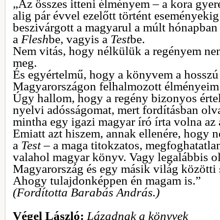
„Az összes itteni élményem – a kora gyer
alig pár évvel ezelőtt történt eseményeki
beszivárgott a magyarul a múlt hónapban
a
Flesh
be, vagyis a
Test
be.
Nem vitás, hogy nélkülük a regényem nem
meg.
És egyértelmű, hogy a könyvem a hosszú 
Magyarországon felhalmozott élményeim
Úgy hallom, hogy a regény bizonyos érte
nyelvi adósságomat, mert fordításban ol
mintha egy igazi magyar író írta volna az
Emiatt azt hiszem, annak ellenére, hogy 
a
Test
– a maga titokzatos, megfoghatatlan
valahol magyar könyv. Vagy legalábbis o
Magyarország és egy másik világ közötti 
Ahogy tulajdonképpen én magam is.”
(Fordította Barabás András.)
Végel László:
Lázadnak a könyvek