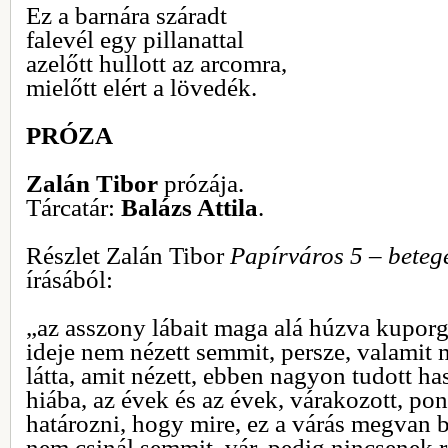
Ez a barnára száradt
falevél egy pillanattal
azelőtt hullott az arcomra,
mielőtt elért a lövedék.
PRÓZA
Zalán Tibor
prózája.
Tárcatár:
Balázs Attila
.
Részlet Zalán Tibor
Papírváros 5 – beteg
írásából:
„az asszony lábait maga alá húzva kuporg
ideje nem nézett semmit, persze, valamit 
látta, amit nézett, ebben nagyon tudott ha
hiába, az évek és az évek, várakozott, po
határozni, hogy mire, ez a várás megvan b
nem csinál semmit, vár, pedig nincsenek r