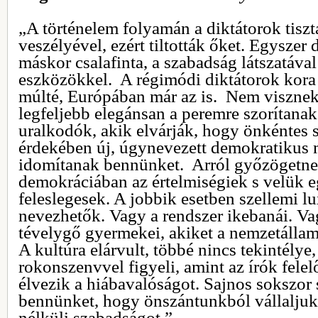
„A történelem folyamán a diktátorok tisz
veszélyével, ezért tiltották őket. Egyszer
máskor csalafinta, a szabadság látszatáva
eszközökkel. A régimódi diktátorok kora
múlté, Európában már az is. Nem visznek
legfeljebb elegánsan a peremre szorítanak
uralkodók, akik elvárják, hogy önkéntes 
érdekében új, úgynevezett demokratikus
idomítanak bennünket. Arról győzögetne
demokráciában az értelmiségiek s velük 
feleslegesek. A jobbik esetben szellemi 
nevezhetők. Vagy a rendszer ikebanái. 
tévelygő gyermekei, akiket a nemzetállam
A kultúra elárvult, többé nincs tekintélye
rokonszenvvel figyeli, amint az írók fele
élvezik a hiábavalóságot. Sajnos sokszor
bennünket, hogy önszántunkból vállalju
nélküli szabadságot.”