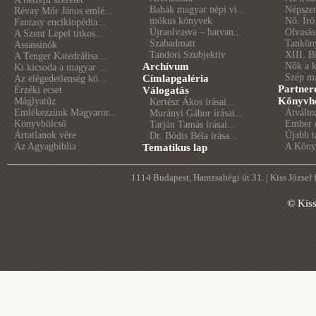
Babák magyar népi vi...
Népszer
Révay Mór János emlé...
mókus könyvek
Nő. Író
Fantasy enciklopédia...
Újraolvasva – hatvan...
Olvasás
A Szent Lepel titkos...
Szabadmatt
Tankön
Assassinók
Tandori Szubjektív
XIII. B
A Tenger Katedrálisa...
Archívum
Nők a 
Ki kicsoda a magyar ...
Szép m
Címlapgaléria
Az elégedetlenség kö...
Partner
Érzéki ecset
Válogatás
Könyvhé
Máglyatűz
Kertész Ákos írásai...
Emlékezzünk Magyaror...
Átválto
Murányi Gábor írásai...
Könyvbölcső
Ember é
Tarján Tamás írásai...
Ártatlanok vére
Újabb t
Dr. Bódis Béla írása...
Az Agyagbiblia
A Könyv
Tematikus lap
1114 Budapest, Hamzsabégi út 31. | Kiss József
© Kis