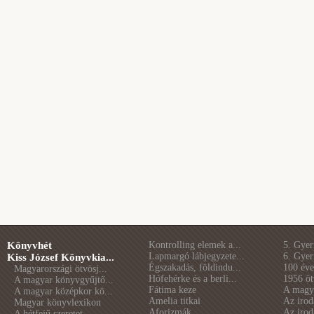
Könyvhét
Kontrolling elemek a...
5. Gye
Lapmargó lábjegyzete...
6. Gye
Kiss József Könyvkia...
Égszakadás, földindu...
100 éve 
Magyarországi ötvösj...
Hófehérke és a berli...
1956 öt
A magyar könyvgyűjtő...
Fátima keze
A magya
A magyar középkor kö...
Amelia titkai
Az irod
Magyar könyvlexikon
Aforizmák
Az irod
A hétfejű szeretet