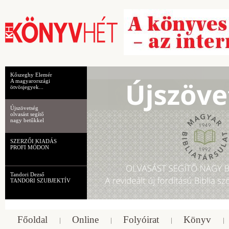
Kőszeghy Elemér
A magyarországi
ötvösjegyek...
Újszövetség
olvasást segítő
nagy betűkkel
SZERZŐI KIADÁS
PROFI MÓDON
Tandori Dezső
TANDORI SZUBJEKTÍV
Főoldal
Online
Folyóirat
Könyv