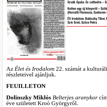
Az
Élet és Irodalom
22. számát a kulturál
részleteivel ajánljuk.
FEUILLETON
Dolinszky Miklós
Belterjes aranykor
cím
éve született Kroó Györgyről.