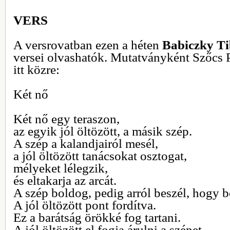
VERS
A versrovatban ezen a héten
Babiczky Ti
versei olvashatók. Mutatványként Szőcs P
itt közre:
Két nő
Két nő egy teraszon,
az egyik jól öltözött, a másik szép.
A szép a kalandjairól mesél,
a jól öltözött tanácsokat osztogat,
mélyeket lélegzik,
és eltakarja az arcát.
A szép boldog, pedig arról beszél, hogy b
A jól öltözött pont fordítva.
Ez a barátság örökké fog tartani.
A jól öltözött el fogja árulni a szépet,