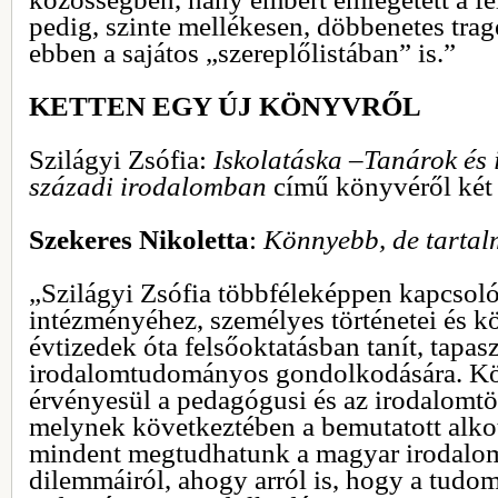
pedig, szinte mellékesen, döbbenetes tra
ebben a sajátos „szereplőlistában” is.”
KETTEN EGY ÚJ KÖNYVRŐL
Szilágyi Zsófia:
Iskolatáska –Tanárok és 
századi irodalomban
című könyvéről két k
Szekeres Nikoletta
:
Könnyebb, de tarta
„Szilágyi Zsófia többféleképpen kapcsoló
intézményéhez, személyes történetei és kö
évtizedek óta felsőoktatásban tanít, tapas
irodalomtudományos gondolkodására. K
érvényesül a pedagógusi és az irodalomtö
melynek következtében a bemutatott alko
mindent megtudhatunk a magyar irodalo
dilemmáiról, ahogy arról is, hogy a tudo