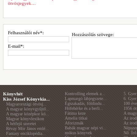
ötvösjegyek…
Felhasználói név*:
Hozzászólás szövege:
E-mail*:
Könyvhét
Kontrolling elemek a...
5. Gye
Lapmargó lábjegyzete...
6. Gye
Kiss József Könyvkia...
Égszakadás, földindu...
100 éve 
Magyarországi ötvösj...
Hófehérke és a berli...
1956 öt
A magyar könyvgyűjtő...
Fátima keze
A magya
A magyar középkor kö...
Amelia titkai
Az irod
Magyar könyvlexikon
Aforizmák
Az irod
A hétfejű szeretet
Babák magyar népi vi...
Népszer
Révay Mór János emlé...
mókus könyvek
Nő. Író
Fantasy enciklopédia...