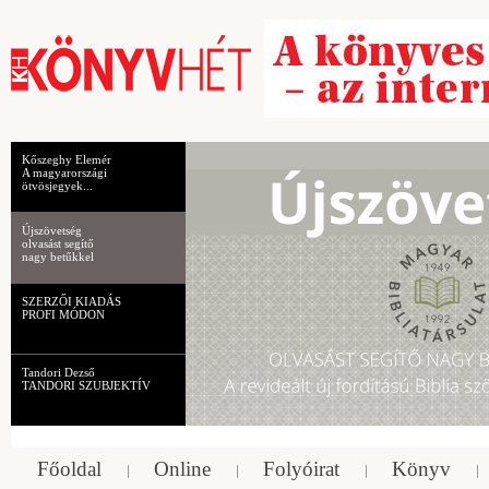
Kőszeghy Elemér
A magyarországi
ötvösjegyek...
Újszövetség
olvasást segítő
nagy betűkkel
SZERZŐI KIADÁS
PROFI MÓDON
Tandori Dezső
TANDORI SZUBJEKTÍV
Főoldal
Online
Folyóirat
Könyv