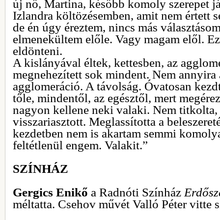
új nő, Martina, később komoly szerepet já
Izlandra költözésemben, amit nem értett 
de én úgy éreztem, nincs más választásom
elmenekültem előle. Vagy magam elől. Ez
eldönteni.
A kislányával éltek, kettesben, az agglom
megnehezített sok mindent. Nem annyira a
agglomeráció. A távolság. Óvatosan kezdt
tőle, mindentől, az egésztől, mert megér
nagyon kellene neki valaki. Nem titkolta, 
visszariasztott. Meglassította a beleszere
kezdetben nem is akartam semmi komoly
feltétlenül engem. Valakit.”
SZÍNHÁZ
Gergics Enikő
a Radnóti Színház
Erdősz
méltatta. Csehov művét Valló Péter vitte 