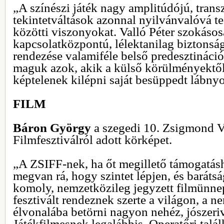
„A színészi játék nagy amplitúdójú, trans
tekintetváltások azonnal nyilvánvalóvá te
közötti viszonyokat. Valló Péter szokásos
kapcsolatközpontú, lélektanilag biztonsá
rendezése valamiféle belső predesztináció
maguk azok, akik a külső körülményektől
képtelenek kilépni saját besüppedt lábn
FILM
Báron György
a szegedi 10. Zsigmond 
Filmfesztiválról adott körképet.
„A ZSIFF-nek, ha őt megillető támogatásh
megvan rá, hogy szintet lépjen, és baráts
komoly, nemzetközileg jegyzett filmünne
fesztivált rendeznek szerte a világon, a
élvonalába betörni nagyon nehéz, jószeriv
Játékfilmesnek legalábbis. Operatőri tal