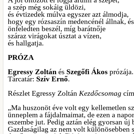
a szép még sokáig üldözi,
és évtizedek múlva egyszer azt álmodja,
hogy egy rózsaszín medencénél állnak, és
önfeledten beszél, míg barátnője
száraz virágokat úsztat a vízen,
és hallgatja.
PRÓZA
Egressy Zoltán
és
Szegőfi Ákos
prózája.
Tárcatár:
Szív Ernő
.
Részlet Egressy Zoltán
Kezdőcsomag
cím
„Ma huszonöt éve volt egy kellemetlen 
ünneplem a fájdalmaimat, de ezen a napo
eszembe jut. Pedig aztán elég gyorsan új 
Gazdaságilag az nem volt különösebben 