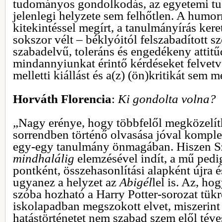
tudományos gondolkodás, az egyetemi t
jelenlegi helyzete sem felhőtlen. A humor
kitekintéssel megírt, a tanulmányírás kere
sokszor vélt – béklyóitól felszabadított s
szabadelvű, toleráns és engedékeny attitűd
mindannyiunkat érintő kérdéseket felvetv
melletti kiállást és a(z) (ön)kritikát sem m
Horváth Florencia
:
Ki gondolta volna?
„Nagy erénye, hogy többfelől megközelít
sorrendben történő olvasása jóval komple
egy-egy tanulmány önmagában. Hiszen S
mindhalálig
elemzésével indít, a mű pedi
pontként, összehasonlítási alapként újra és
ugyanez a helyzet az
Abigél
lel is. Az, h
szóba hozható a Harry Potter-sorozat tük
iskolapadban megszokott elvet, miszerint 
hatástörténetet nem szabad szem elől téve