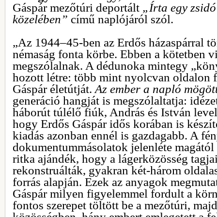
Gáspár mezőtúri deportált
„Írta egy zsid
közelében”
című naplójáról szól.
„Az 1944–45-ben az Erdős házaspárral tör
némaság fonta körbe. Ebben a kötetben v
megszólalnak. A dédunoka mintegy „kön
hozott létre: több mint nyolcvan oldalon 
Gáspár életútját.
Az ember a napló mögöt
generáció hangját is megszólaltatja: idéz
háborút túlélő fiúk, András és István levele
hogy Erdős Gáspár idős korában is készíte
kiadás azonban ennél is gazdagabb. A fé
dokumentummásolatok jelenléte magától é
ritka ajándék, hogy a lágerközösség tagjai
rekonstruálták, gyakran két-három oldalas
forrás alapján. Ezek az anyagok megmuta
Gáspár milyen figyelemmel fordult a kör
fontos szerepet töltött be a mezőtúri, majd
közösségben, hány embert emlegetett a fe