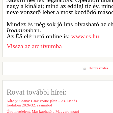
nagy a kínálat; mind az eddigi tíz év, m
neve vonzerő lehet a most kezdődő másod
Mindez és még sok jó írás olvasható az e
Irodalom
ban.
Az
ÉS
elérhető online is:
www.es.hu
Vissza az archívumba
Hozzászólás
Rovat további hírei:
Károlyi Csaba: Csak körbe jársz – Az Élet és
Irodalom 2026/32. számából
Újra megjelent. Már kapható a Magyarországi