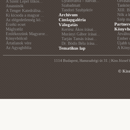
Újraolvasva – hatvan...
Olvasás
A Szent Lepel titkos...
Szabadmatt
Tankön
Assassinók
Tandori Szubjektív
XIII. B
A Tenger Katedrálisa...
Archívum
Nők a 
Ki kicsoda a magyar ...
Szép m
Címlapgaléria
Az elégedetlenség kö...
Partner
Érzéki ecset
Válogatás
Könyvhé
Máglyatűz
Kertész Ákos írásai...
Emlékezzünk Magyaror...
Átválto
Murányi Gábor írásai...
Könyvbölcső
Ember é
Tarján Tamás írásai...
Ártatlanok vére
Újabb t
Dr. Bódis Béla írása...
Az Agyagbiblia
A Könyv
Tematikus lap
1114 Budapest, Hamzsabégi út 31. | Kiss József
© Kis