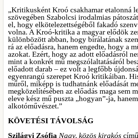
„Kritikusként Kroó csakhamar etalonná let
szövegében Szabolcsi irodalmias pátoszát
el, hogy elkötelezettségéből fakadó szenv
volna. A Kroó-kritika a magyar elődök zen
különbözött abban, hogy bírálatának szem
rá az előadásra, hanem engedte, hogy a 
azokat. Ezért, hogy az adott előadásról n
mint a konkrét mű megszólaltatásáról beszé
előadott darab – ez volt a legfőbb újdons
egyenrangú szerepet Kroó kritikáiban. Hi
műről, miképp is tudhatnánk előadását m
megközelítésében az előadás maga sem m
eleve kész mű puszta „hogyan”-ja, hanem
alkotóművészet.”
KÖVETÉSI TÁVOLSÁG
Szilágyi Zsófia
Nagy, közös kirakós
című