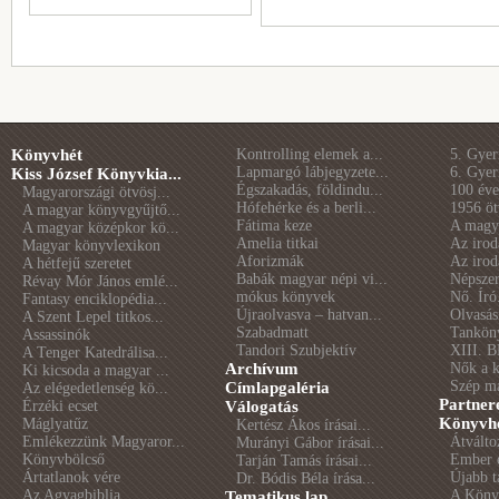
Könyvhét
Kontrolling elemek a...
5. Gye
Lapmargó lábjegyzete...
6. Gye
Kiss József Könyvkia...
Égszakadás, földindu...
100 éve 
Magyarországi ötvösj...
Hófehérke és a berli...
1956 öt
A magyar könyvgyűjtő...
Fátima keze
A magya
A magyar középkor kö...
Amelia titkai
Az irod
Magyar könyvlexikon
Aforizmák
Az irod
A hétfejű szeretet
Babák magyar népi vi...
Népszer
Révay Mór János emlé...
mókus könyvek
Nő. Író
Fantasy enciklopédia...
Újraolvasva – hatvan...
Olvasás
A Szent Lepel titkos...
Szabadmatt
Tankön
Assassinók
Tandori Szubjektív
XIII. B
A Tenger Katedrálisa...
Archívum
Nők a 
Ki kicsoda a magyar ...
Szép m
Címlapgaléria
Az elégedetlenség kö...
Partner
Érzéki ecset
Válogatás
Könyvhé
Máglyatűz
Kertész Ákos írásai...
Emlékezzünk Magyaror...
Átválto
Murányi Gábor írásai...
Könyvbölcső
Ember é
Tarján Tamás írásai...
Ártatlanok vére
Újabb t
Dr. Bódis Béla írása...
Az Agyagbiblia
A Könyv
Tematikus lap