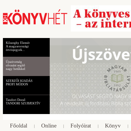
Kőszeghy Elemér
A magyarországi
ötvösjegyek...
Újszövetség
olvasást segítő
nagy betűkkel
SZERZŐI KIADÁS
PROFI MÓDON
Tandori Dezső
TANDORI SZUBJEKTÍV
Főoldal
Online
Folyóirat
Könyv