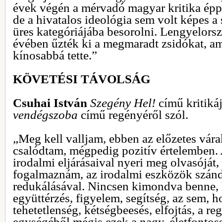
évek végén a mérvadó magyar kritika épp 
de a hivatalos ideológia sem volt képes a 
üres kategóriájába besorolni. Lengyelors
évében űzték ki a megmaradt zsidókat, a
kínosabbá tette.”
KÖVETÉSI TÁVOLSÁG
Csuhai István
Szegény Hel!
című kritiká
vendégszoba
című regényéről szól.
„Meg kell valljam, ebben az előzetes vá
csalódtam, mégpedig pozitív értelemben.
irodalmi eljárásaival nyeri meg olvasóját
fogalmaznám, az irodalmi eszközök szán
redukálásával. Nincsen kimondva benne, h
együttérzés, figyelem, segítség, az sem, h
tehetetlenség, kétségbeesés, elfojtás, a r
egységéből mégis ezek a nagy, életfontoss