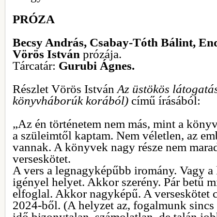
PRÓZA
Becsy András, Csabay-Tóth Bálint, En
Vörös István
prózája.
Tárcatár:
Gurubi Ágnes.
Részlet Vörös István
Az üstökös látogatá
könyvháborúk korából)
című írásából:
„Az én történetem nem más, mint a könyve
a szüleimtől kaptam. Nem véletlen, az e
vannak. A könyvek nagy része nem marad
verseskötet.
A vers a legnagyképűbb iromány. Vagy a 
igényel helyet. Akkor szerény. Pár betű mi
elfoglal. Akkor nagyképű. A verseskötet 
2024-ből. (A helyzet az, fogalmunk sincs
idő bizonytalan, számolatlan, de talán jo