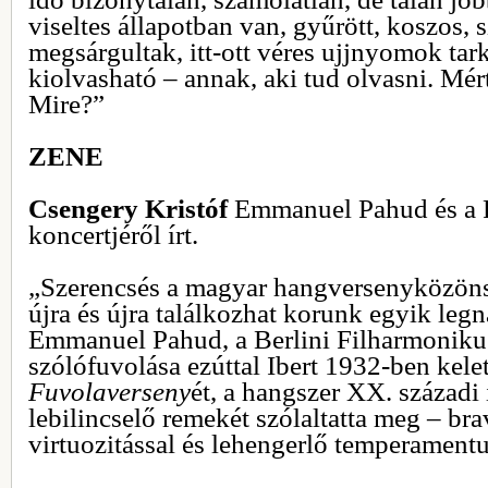
viseltes állapotban van, gyűrött, koszos, 
megsárgultak, itt-ott véres ujjnyomok tark
kiolvasható – annak, aki tud olvasni. Mé
Mire?”
ZENE
Csengery Kristóf
Emmanuel Pahud és a 
koncertjéről írt.
„Szerencsés a magyar hangversenyközöns
újra és újra találkozhat korunk egyik leg
Emmanuel Pahud, a Berlini Filharmoniku
szólófuvolása ezúttal Ibert 1932-ben kele
Fuvolaverseny
ét, a hangszer XX. századi
lebilincselő remekét szólaltatta meg – br
virtuozitással és lehengerlő temperamen