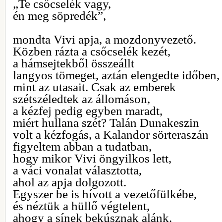
„Te csőcselék vagy,
én meg söpredék”,
mondta Vivi apja, a mozdonyvezető.
Közben rázta a csőcselék kezét,
a hámsejtekből összeállt
langyos tömeget, aztán elengedte időben,
mint az utasait. Csak az emberek
szétszéledtek az állomáson,
a kézfej pedig egyben maradt,
miért hullana szét? Talán Dunakeszin
volt a kézfogás, a Kalandor sörteraszán
figyeltem abban a tudatban,
hogy mikor Vivi öngyilkos lett,
a váci vonalat választotta,
ahol az apja dolgozott.
Egyszer be is hívott a vezetőfülkébe,
és néztük a hüllő végtelent,
ahogy a sínek bekúsznak alánk.