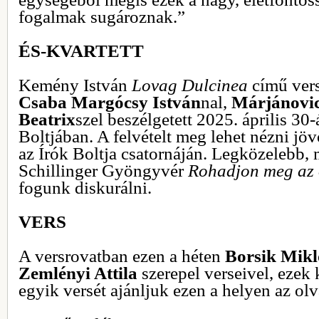
fogalmak sugároznak.”
ÉS-KVARTETT
Kemény István
Lovag Dulcinea
című vers
Csaba
Margócsy István
nal,
Márjánovic
Beatrix
szel beszélgetett 2025. április 30-
Boltjában. A felvételt meg lehet nézni jö
az Írók Boltja csatornáján. Legközelebb, 
Schillinger Gyöngyvér
Rohadjon meg az 
fogunk diskurálni.
VERS
A versrovatban ezen a héten
Borsik Mikló
Zemlényi Attila
szerepel verseivel, ezek
egyik versét ajánljuk ezen a helyen az ol