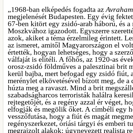
„1968-ban elképedés fogadta az
Avraham 
megjelenését Budapesten. Egy évig fektett
67-ben kitört egy zsidó-arab háború, és a
Moszkvához igazodott. Egyszerre szeretté
azok, akiket a téma érzelmileg érintett. 
az ismeret, amitől Magyarországon el vol
értették, hogyan lehetséges, hogy a szerz
válfaját is elítéli. A főhős, az 1920-as év
orosz-zsidó földműves a palesztinai brit 
kerül bajba, mert befogad egy zsidó fiút, a
merénylet elkövetésével bízott meg, de a
húzta meg a ravaszt. Mind a brit megszál
szabadságharcos terroristák halálra keresi
rejtegetőjét, és a regény azzal ér véget,
elfogják és megölik őket. A címbéli egy 
vesszőfutása, hogy a fiút és magát megme
regényszerkezet, óriási tárgyi és emberi 
megrajzolt alakok: úgynevezett realista r