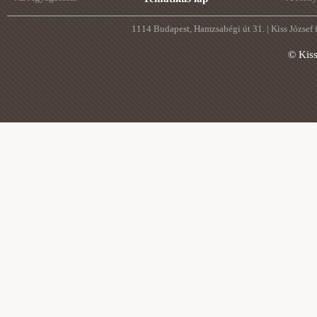
1114 Budapest, Hamzsabégi út 31. | Kiss József
© Kis