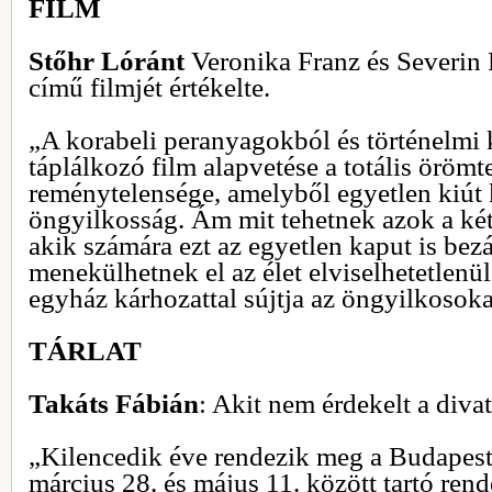
FILM
Stőhr Lóránt
Veronika Franz és Severin 
című filmjét értékelte.
„A korabeli peranyagokból és történelmi 
táplálkozó film alapvetése a totális örömt
reménytelensége, amelyből egyetlen kiút 
öngyilkosság. Ám mit tehetnek azok a ké
akik számára ezt az egyetlen kaput is be
menekülhetnek el az élet elviselhetetlenül 
egyház kárhozattal sújtja az öngyilkosok
TÁRLAT
Takáts Fábián
: Akit nem érdekelt a div
„Kilencedik éve rendezik meg a Budapest 
március 28. és május 11. között tartó ren