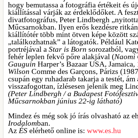
hogy bemutassa a fotográfia értékeit és ú
kiállítással várják az érdeklődőket. A fesz
divatfotográfus, Peter Lindbergh „nyitott
Műcsarnokban. Ilyen erős kezdésre ritkán
kiállítótér több mint ötven képe között sz
„találkozhatnak” a látogatók. Például Ka
portréjával a
Star is Born
sorozatból, va
fehér leplen fekvő pőre alakjával (
Naomi 
Gauguin
Harper’s Bazaar USA, Jamaica,
Wilson
Comme des Garçons, Párizs (1987)
csupán egy ruhadarab takarja a testét, ám
visszafogottan, ízlésesen jelenik meg Lin
(Peter Lindbergh / a Budapest Fotófesztivá
Műcsarnokban június 22-ig látható)
Mindez és még sok jó írás olvasható az e
Irodalom
ban.
Az
ÉS
elérhető online is:
www.es.hu