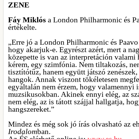
ZENE
Fáy Miklós
a London Philharmonic és Pa
értékelte.
„Erre jó a London Philharmonic és Paavo 
hogy akarjuk-e. Egyrészt azért, mert a n
közepette is van az interpretáción valami
kérem, egy szimfónia. Nem tiltakozás, n
tisztítótűz, hanem együtt játszó zenészek,
hangok. Annak viszont tökéletesen megfel
egyáltalán nem érzem, hogy valamennyi i
muzsikusokban. Akinek ennyi elég, az szá
nem elég, az is tátott szájjal hallgatja, ho
hangszereket.”
Mindez és még sok jó írás olvasható az e
Irodalom
ban.
Az
ÉS
elérhető online is:
www.es.hu