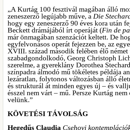
„A Kurtág 100 fesztivál magában álló moz
zeneszerző legújabb műve, a
Die Stechar
hogy egy zeneszerző 90 éves kora után fe
Beckett drámájából írt operáját (
Fin de pa
már önmagában szenzációt keltett. De hog
egyfelvonásos operát fejezzen be, az egye
XVIII. század második felében élő német 
szabadgondolkodó, Georg Christoph Lic
szerelme, a gyereklány Dorothea Stechard 
színpadra álmodó mű tökéletes példája a
lezáratlan, folytonos változásban álló él
és strukturál át minden egyes új – és vall
ésszel nem várt – mű. Persze Kurtág nem e
velünk.”
KÖVETÉSI TÁVOLSÁG
Hegedűs Claudia
Csehovi kontempláció