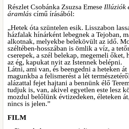
Részlet Csobánka Zsuzsa Emese
Illúziók
áramlás
című írásából:
„Hetek óta szüntelen esik. Lisszabon lassa
házfalak hínárként lebegnek a Tejoban, m
alkotnak, melyekbe belekövült az idő. Mo
széltében-hosszában is ömlik a víz, a tet
cserepek, a szél belekap, megemeli őket,
az ég, kapukat nyit az Istennek belépni.
Látni, ami van, és beengedni a heteken át
magunkba a felismerést a lét természetérő
alázattal fejet hajtani a bennünk élő Tere
tudjuk is, van, akivel egyetlen este lesz
mozdul belőlünk évtizedeken, életeken át,
nincs is jelen.”
FILM