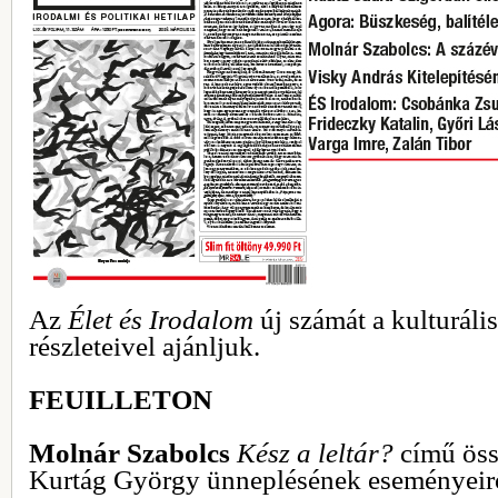
Az
Élet és Irodalom
új számát a kulturáli
részleteivel ajánljuk.
FEUILLETON
Molnár Szabolcs
Kész a leltár?
című öss
Kurtág György ünneplésének eseményeirő