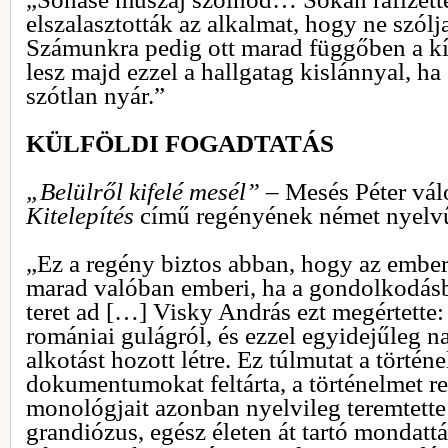
elszalasztották az alkalmat, hogy ne szól
Számunkra pedig ott marad függőben a k
lesz majd ezzel a hallgatag kislánnyal, ha
szótlan nyár.”
KÜLFÖLDI FOGADTATÁS
„Belülről kifelé mesél” –
Mesés Péter vál
Kitelepítés
című regényének német nyelvű
„Ez a regény biztos abban, hogy az ember
marad valóban emberi, ha a gondolkodásb
teret ad […] Visky András ezt megértette:
romániai gulágról, és ezzel egyidejűleg 
alkotást hozott létre. Ez túlmutat a történ
dokumentumokat feltárta, a történelmet r
monológjait azonban nyelvileg teremtette
grandiózus, egész életen át tartó mondat