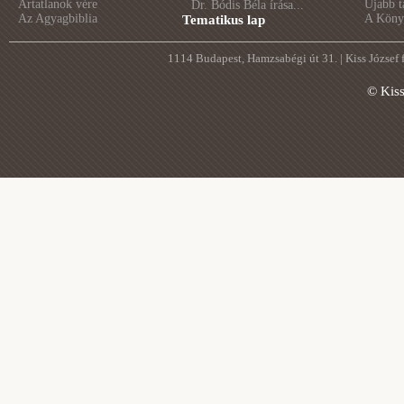
Ártatlanok vére
Újabb t
Dr. Bódis Béla írása...
Az Agyagbiblia
A Könyv
Tematikus lap
1114 Budapest, Hamzsabégi út 31. | Kiss József
© Kis