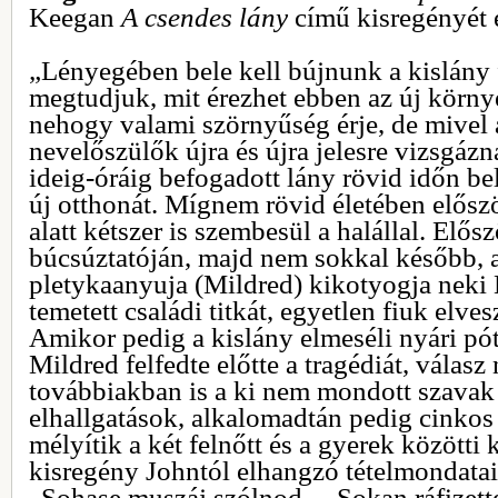
Keegan
A csendes lány
című kisregényét 
„Lényegében bele kell bújnunk a kislány 
megtudjuk, mit érezhet ebben az új környe
nehogy valami szörnyűség érje, de mivel 
nevelőszülők újra és újra jelesre vizsgáz
ideig-óráig befogadott lány rövid időn be
új otthonát. Mígnem rövid életében előszö
alatt kétszer is szembesül a halállal. Elősz
búcsúztatóján, majd nem sokkal később, a
pletykaanyuja (Mildred) kikotyogja neki 
temetett családi titkát, egyetlen fiuk elv
Amikor pedig a kislány elmeséli nyári pó
Mildred felfedte előtte a tragédiát, válasz
továbbiakban is a ki nem mondott szavak 
elhallgatások, alkalomadtán pedig cinkos
mélyítik a két felnőtt és a gyerek közötti 
kisregény Johntól elhangzó tételmondata
„Sohase muszáj szólnod… Sokan ráfizette