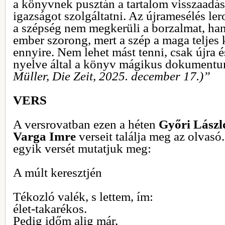
a könyvnek pusztán a tartalom visszaadás
igazságot szolgáltatni. Az újramesélés ler
a szépség nem megkerüli a borzalmat, hane
ember szorong, mert a szép a maga teljes 
ennyire. Nem lehet mást tenni, csak újra é
nyelve által a könyv mágikus dokument
Müller, Die Zeit, 2025. december 17.)”
VERS
A versrovatban ezen a héten
Győri Lászl
Varga Imre
verseit találja meg az olvasó
egyik versét mutatjuk meg:
A múlt keresztjén
Tékozló valék, s lettem, ím:
élet-takarékos.
Pedig időm alig már,