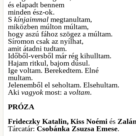
és elapadt bennem
minden ész-ok.
S
kínjaimmal
megtanultam,
miközben múlton múltam,
hogy aszú fához szögez a múltam.
Síromon csak az nyílhat,
amit átadni tudtam.
Időből-versből már rég kihulltam.
Hajam ritkul, bajom dúsul.
Ige voltam. Berekedtem. Elné
multam.
Jelenemből el seholtam. Elsehultam.
Aki
vagyok
most: a
voltam
.
PRÓZA
Frideczky Katalin, Kiss Noémi
és
Zalán
Tárcatár:
Csobánka Zsuzsa Emese
.