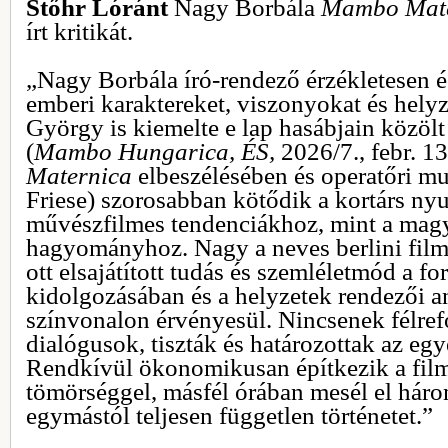
Stőhr Lóránt
Nagy Borbála
Mambo Mate
írt kritikát.
„Nagy Borbála író-rendező érzékletesen é
emberi karaktereket, viszonyokat és hely
György is kiemelte e lap hasábjain közö
(
Mambo Hungarica,
ÉS,
2026/7., febr. 13
Maternica
elbeszélésében és operatőri m
Friese) szorosabban kötődik a kortárs ny
művészfilmes tendenciákhoz, mint a magy
hagyományhoz. Nagy a neves berlini filmf
ott elsajátított tudás és szemléletmód a f
kidolgozásában és a helyzetek rendezői a
színvonalon érvényesül. Nincsenek félre
dialógusok, tiszták és határozottak az eg
Rendkívül ökonomikusan építkezik a film,
tömörséggel, másfél órában mesél el hár
egymástól teljesen független történetet.”