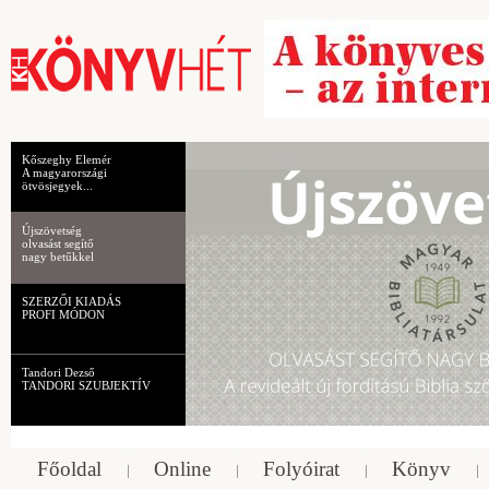
Kőszeghy Elemér
A magyarországi
ötvösjegyek...
Újszövetség
olvasást segítő
nagy betűkkel
SZERZŐI KIADÁS
PROFI MÓDON
Tandori Dezső
TANDORI SZUBJEKTÍV
Főoldal
Online
Folyóirat
Könyv