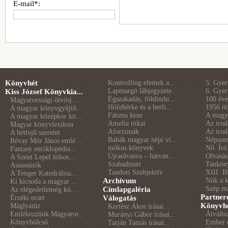
E-mail*:
Könyvhét
Kontrolling elemek a...
5. Gye
Lapmargó lábjegyzete...
6. Gye
Kiss József Könyvkia...
Égszakadás, földindu...
100 éve 
Magyarországi ötvösj...
Hófehérke és a berli...
1956 öt
A magyar könyvgyűjtő...
Fátima keze
A magya
A magyar középkor kö...
Amelia titkai
Az irod
Magyar könyvlexikon
Aforizmák
Az irod
A hétfejű szeretet
Babák magyar népi vi...
Népszer
Révay Mór János emlé...
mókus könyvek
Nő. Író
Fantasy enciklopédia...
Újraolvasva – hatvan...
Olvasás
A Szent Lepel titkos...
Szabadmatt
Tankön
Assassinók
Tandori Szubjektív
XIII. B
A Tenger Katedrálisa...
Archívum
Nők a 
Ki kicsoda a magyar ...
Szép m
Címlapgaléria
Az elégedetlenség kö...
Partner
Érzéki ecset
Válogatás
Könyvhé
Máglyatűz
Kertész Ákos írásai...
Emlékezzünk Magyaror...
Átválto
Murányi Gábor írásai...
Könyvbölcső
Ember é
Tarján Tamás írásai...