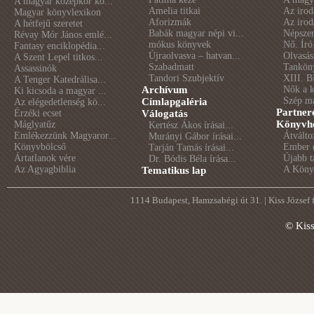
A magyar középkor kö...
Amelia titkai
Az irod
Magyar könyvlexikon
Aforizmák
Az irod
A hétfejű szeretet
Babák magyar népi vi...
Népszer
Révay Mór János emlé...
mókus könyvek
Nő. Író
Fantasy enciklopédia...
Újraolvasva – hatvan...
Olvasás
A Szent Lepel titkos...
Szabadmatt
Tankön
Assassinók
Tandori Szubjektív
XIII. B
A Tenger Katedrálisa...
Archívum
Nők a 
Ki kicsoda a magyar ...
Szép m
Címlapgaléria
Az elégedetlenség kö...
Partner
Érzéki ecset
Válogatás
Könyvhé
Máglyatűz
Kertész Ákos írásai...
Emlékezzünk Magyaror...
Átválto
Murányi Gábor írásai...
Könyvbölcső
Ember é
Tarján Tamás írásai...
Ártatlanok vére
Újabb t
Dr. Bódis Béla írása...
Az Agyagbiblia
A Könyv
Tematikus lap
1114 Budapest, Hamzsabégi út 31. | Kiss József
© Kis