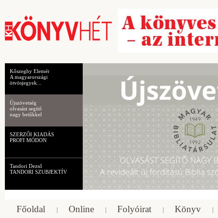
Kőszeghy Elemér
A magyarországi
ötvösjegyek...
Újszövetség
olvasást segítő
nagy betűkkel
SZERZŐI KIADÁS
PROFI MÓDON
Tandori Dezső
TANDORI SZUBJEKTÍV
Főoldal
Online
Folyóirat
Könyv