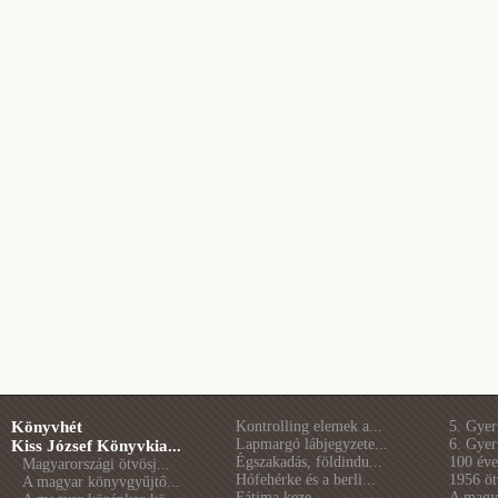
Könyvhét
Kontrolling elemek a...
5. Gye
Lapmargó lábjegyzete...
6. Gye
Kiss József Könyvkia...
Égszakadás, földindu...
100 éve 
Magyarországi ötvösj...
Hófehérke és a berli...
1956 öt
A magyar könyvgyűjtő...
Fátima keze
A magya