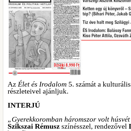
Az
Élet és Irodalom
5. számát a kulturáli
részleteivel ajánljuk.
INTERJÚ
„Gyerekkoromban háromszor volt húsvét
Szikszai Rémusz
színésszel, rendezővel