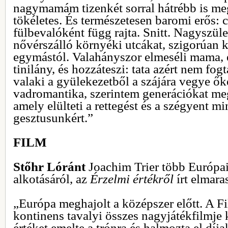
nagymamám tizenkét sorral hátrébb is meg
tökéletes. És természetesen baromi erős: 
fülbevalóként függ rajta. Snitt. Nagyszüle
nővérszálló környéki utcákat, szigorúan k
egymástól. Valahányszor elmeséli mama, e
tinilány, és hozzáteszi: tata azért nem fo
valaki a gyülekezetből a szájára vegye ők
vadromantika, szerintem generációkat me
amely elülteti a rettegést és a szégyent 
gesztusunkért.”
FILM
Stőhr Lóránt
Joachim Trier több Európai
alkotásáról, az
Érzelmi értékről
írt elmara
„Európa meghajolt a középszer előtt. A 
kontinens tavalyi összes nagyjátékfilmje 
értéket emelte a trónra és halmozta el díja