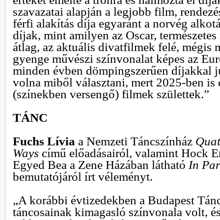
szavazatai alapján a legjobb film, rendezé
férfi alakítás díja egyaránt a norvég alkot
díjak, mint amilyen az Oscar, természete
átlag, az aktuális divatfilmek felé, mégi
gyenge művészi színvonalat képes az Eu
minden évben dömpingszerűen díjakkal ju
volna miből választani, mert 2025-ben is 
(színekben versengő) filmek születtek.”
TÁNC
Fuchs Lívia
a Nemzeti Táncszínház
Quat
Ways
című előadásairól, valamint Hock 
Egyed Bea
a Zene Házában látható
In Par
bemutatójáról írt véleményt.
„A korábbi évtizedekben a Budapest Tánc
táncosainak kimagasló színvonala volt, é