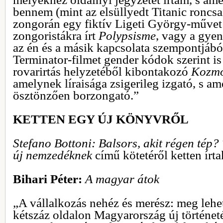
bennem (mint az elsüllyedt Titanic roncsa
zongorán egy fiktív Ligeti György-művet é
zongoristákra írt
Polypsisme
, vagy a gye
az én és a másik kapcsolata szempontjábó
Terminator-filmet gender kódok szerint is
rovarirtás helyzetéből kibontakozó
Kozm
amelynek líraisága zsigerileg izgató, s am
ösztönzően borzongató.”
KETTEN EGY ÚJ KÖNYVRŐL
Stefano Bottoni: Balsors, akit régen tép?
új nemzedéknek
című kötetéről ketten írta
Bihari Péter:
A magyar átok
„A vállalkozás nehéz és merész: meg lehe
kétszáz oldalon Magyarország új történeté