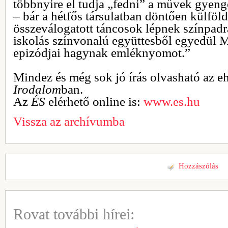
többnyire el tudja „fedni” a művek gyen
– bár a hétfős társulatban döntően külföldi
összeválogatott táncosok lépnek színpadra
iskolás színvonalú együttesből egyedül 
epizódjai hagynak emléknyomot.”
Mindez és még sok jó írás olvasható az e
Irodalom
ban.
Az
ÉS
elérhető online is:
www.es.hu
Vissza az archívumba
Hozzászólás
Rovat további hírei: