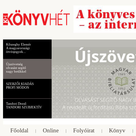
Kőszeghy Elemér
A magyarországi
ötvösjegyek...
Újszövetség
olvasást segítő
nagy betűkkel
SZERZŐI KIADÁS
PROFI MÓDON
Tandori Dezső
TANDORI SZUBJEKTÍV
Főoldal
Online
Folyóirat
Könyv