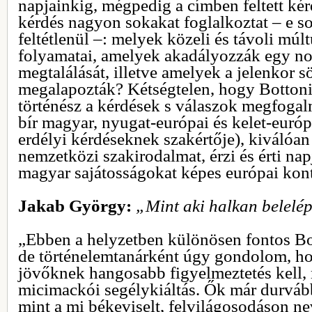
napjainkig, mégpedig a címben feltett ké
kérdés nagyon sokakat foglalkoztat – e so
feltétlenül –: melyek közeli és távoli mú
folyamatai, amelyek akadályozzák egy no
megtalálását, illetve amelyek a jelenkor s
megalapozták? Kétségtelen, hogy Bottoni
történész a kérdések s válaszok megfoga
bír magyar, nyugat-európai és kelet-európ
erdélyi kérdéseknek szakértője), kiválóan
nemzetközi szakirodalmat, érzi és érti nap
magyar sajátosságokat képes európai kon
Jakab György:
„Mint aki halkan belelé
„Ebben a helyzetben különösen fontos Bot
de történelemtanárként úgy gondolom, h
jövőknek hangosabb figyelmeztetés kell, 
micimackói segélykiáltás. Ők már durvább
mint a mi békeviselt, felvilágosodáson ne