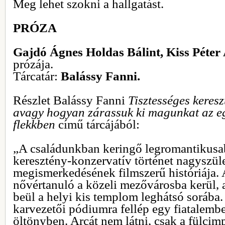
Meg lehet szokni a hallgatást.
PRÓZA
Gajdó Ágnes Holdas Bálint, Kiss Péter 
prózája.
Tárcatár:
Balássy Fanni.
Részlet Balássy Fanni
Tisztességes keres
avagy hogyan zárassuk ki magunkat az 
flekkben
című tárcájából:
„A családunkban keringő legromantikusa
keresztény-konzervatív történet nagyszül
megismerkedésének filmszerű históriája. A 
nővértanuló a közeli mezővárosba kerül, 
beül a helyi kis templom leghátsó sorába
karvezetői pódiumra fellép egy fiatalem
öltönyben. Arcát nem látni, csak a fülcimp