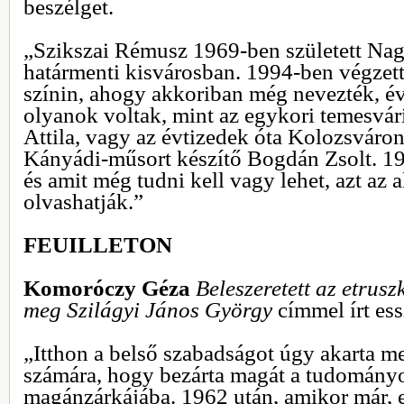
beszélget.
„Szikszai Rémusz 1969-ben született Nag
határmenti kisvárosban. 1994-ben végzett
színin, ahogy akkoriban még nevezték, év
olyanok voltak, mint az egykori temesvár
Attila, vagy az évtizedek óta Kolozsváron
Kányádi-műsort készítő Bogdán Zsolt. 19
és amit még tudni kell vagy lehet, azt az 
olvashatják.”
FEUILLETON
Komoróczy Géza
Beleszeretett az etrus
meg Szilágyi János György
címmel írt ess
„Itthon a belső szabadságot úgy akarta m
számára, hogy bezárta magát a tudományo
magánzárkájába. 1962 után, amikor már, es