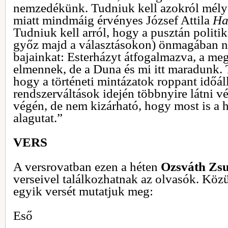
nemzedékünk. Tudniuk kell azokról mély
miatt mindmáig érvényes József Attila
Ha
Tudniuk kell arról, hogy a pusztán politik
győz majd a választásokon) önmagában 
bajainkat: Esterházyt átfogalmazva, a me
elmennek, de a Duna és mi itt maradunk. T
hogy a történeti mintázatok roppant időál
rendszerváltások idején többnyire látni vé
végén, de nem kizárható, hogy most is a 
alagutat.”
VERS
A versrovatban ezen a héten
Ozsváth Zs
verseivel találkozhatnak az olvasók. Kö
egyik versét mutatjuk meg:
Eső