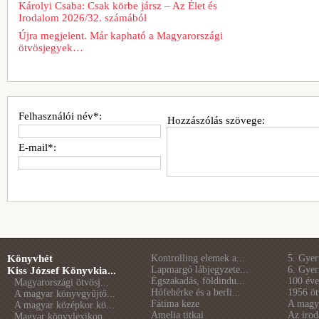
Károlyi Csaba: Csak körbe jársz – Az Élet és
Irodalom 2026/32. számából
Újra megjelent. Már kapható a Magyarországi
ötvösjegyek…
Felhasználói név*:
Hozzászólás szövege:
E-mail*:
Könyvhét
Kontrolling elemek a...
5. Gye
Lapmargó lábjegyzete...
6. Gye
Kiss József Könyvkia...
Égszakadás, földindu...
100 éve 
Magyarországi ötvösj...
Hófehérke és a berli...
1956 öt
A magyar könyvgyűjtő...
Fátima keze
A magya
A magyar középkor kö...
Amelia titkai
Az irod
Magyar könyvlexikon