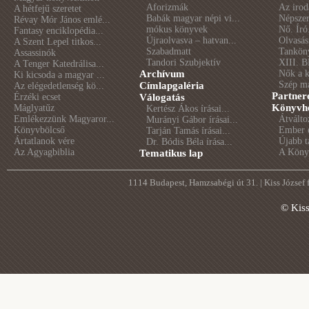
Aforizmák
Az irod
A hétfejű szeretet
Babák magyar népi vi...
Népszer
Révay Mór János emlé...
mókus könyvek
Nő. Író
Fantasy enciklopédia...
Újraolvasva – hatvan...
Olvasás
A Szent Lepel titkos...
Szabadmatt
Tankön
Assassinók
Tandori Szubjektív
XIII. B
A Tenger Katedrálisa...
Archívum
Nők a 
Ki kicsoda a magyar ...
Szép m
Címlapgaléria
Az elégedetlenség kö...
Partner
Érzéki ecset
Válogatás
Könyvhé
Máglyatűz
Kertész Ákos írásai...
Emlékezzünk Magyaror...
Átválto
Murányi Gábor írásai...
Könyvbölcső
Ember é
Tarján Tamás írásai...
Ártatlanok vére
Újabb t
Dr. Bódis Béla írása...
Az Agyagbiblia
A Könyv
Tematikus lap
1114 Budapest, Hamzsabégi út 31. | Kiss József
© Kis