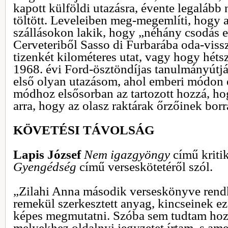
kapott külföldi utazásra, évente legaláb
töltött. Leveleiben meg-megemlíti, hogy 
szállásokon lakik, hogy „néhány csodás e
Cerveteriből Sasso di Furbarába oda-viss
tizenkét kilométeres utat, vagy hogy héts
1968. évi Ford-ösztöndíjas tanulmányútjá
első olyan utazásom, ahol emberi módon 
módhoz elsősorban az tartozott hozzá, h
arra, hogy az olasz raktárak őrzőinek borr
KÖVETÉSI TÁVOLSÁG
Lapis József
Nem igazgyöngy
című kriti
Gyengédség
című verseskötetéről szól.
„Zilahi Anna második verseskönyve rend
remekül szerkesztett anyag, kincseinek ez 
képes megmutatni. Szóba sem tudtam hoz
melyekhez oldalnyi jegyzetet írtam, s am