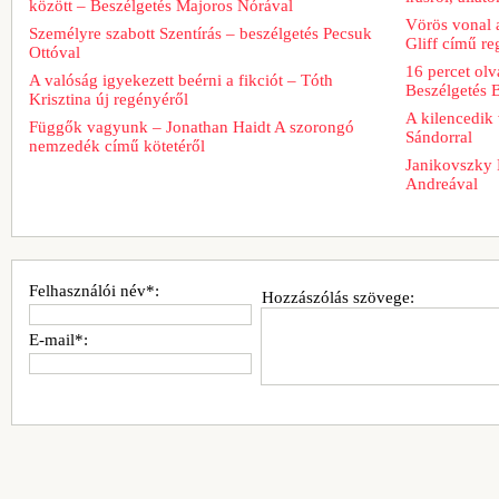
között – Beszélgetés Majoros Nórával
Vörös vonal 
Személyre szabott Szentírás – beszélgetés Pecsuk
Gliff című re
Ottóval
16 percet ol
A valóság igyekezett beérni a fikciót – Tóth
Beszélgetés 
Krisztina új regényéről
A kilencedik 
Függők vagyunk – Jonathan Haidt A szorongó
Sándorral
nemzedék című kötetéről
Janikovszky 
Andreával
Felhasználói név*:
Hozzászólás szövege:
E-mail*: