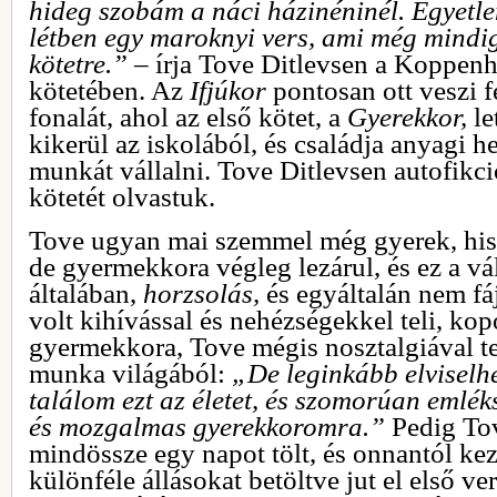
hideg szobám a náci házinéninél. Egyetl
létben egy maroknyi vers, ami még mindi
kötetre.” –
írja Tove Ditlevsen a Koppenh
kötetében. Az
Ifjúkor
pontosan ott veszi f
fonalát, ahol az első kötet, a
Gyerekkor,
le
kikerül az iskolából, és családja anyagi h
munkát vállalni. Tove Ditlevsen autofikci
kötetét olvastuk.
Tove ugyan mai szemmel még gyerek, hisz
de gyermekkora végleg lezárul, és ez a vá
általában,
horzsolás,
és egyáltalán nem f
volt kihívással és nehézségekkel teli, ko
gyermekkora, Tove mégis nosztalgiával tel
munka világából:
„De leginkább elviselh
találom ezt az életet, és szomorúan emlék
és mozgalmas gyerekkoromra.”
Pedig To
mindössze egy napot tölt, és onnantól ke
különféle állásokat betöltve jut el első v