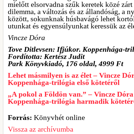
mielőtt elsorvadna szűk keretek közé zár
dilemma, a változás és az állandóság, a 
között, sokunknak húsbavágó lehet kortól
utunkat és egyensúlyunkat keressük az él
Vincze Dóra
Tove Ditlevsen: Ifjúkor. Koppenhága-tril
Fordította: Kertész Judit
Park Könyvkiadó, 176 oldal, 4999 Ft
Lehet másmilyen is az élet – Vincze Dór
Koppenhága-trilógia első kötetéről
„A pokol a Földön van.” – Vincze Dóra 
Koppenhága-trilógia harmadik kötetér
Forrás:
Könyvhét online
Vissza az archívumba