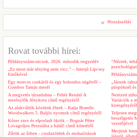
Hozzászólás
Rovat további hírei:
Példányszámcsúcsok, 2026. második negyedév
“Néztek, tehá
pszichológiai
„Ez most már tényleg nem vicc.” – Interjú Lipcsey
Emőkével
Példányszámc
Egy morcos csukáról és egy bolondos sügérről –
„Járunk rabs
Gombos Tamás mesél
püspöknél és
A megvetés társadalma – Fehér Renátó A
Nemzeti míto
merénylők fénykora című regényéről
Variációk a m
kisregényérő
Az alakváltók köztünk élnek – Katja Brandis
Woodwalkers 5. Baljós nyomok című regényéről
Teljesen meg
beszélgetés M
Kóser szex és elporladt ökrök – Bognár Péter
vezetőjével
Lovagoljon Perzsiába a halál! című kötetéről
Merjünk hinn
Zűrök az űrben - csodazöldek és mohaóriások
írásról, álla