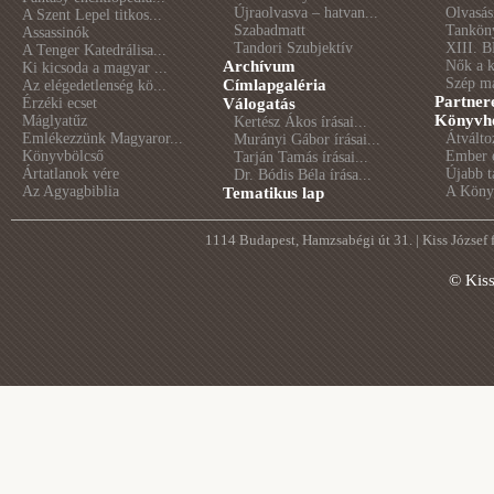
Újraolvasva – hatvan...
Olvasás
A Szent Lepel titkos...
Szabadmatt
Tankön
Assassinók
Tandori Szubjektív
XIII. B
A Tenger Katedrálisa...
Archívum
Nők a 
Ki kicsoda a magyar ...
Szép m
Címlapgaléria
Az elégedetlenség kö...
Partner
Érzéki ecset
Válogatás
Könyvhé
Máglyatűz
Kertész Ákos írásai...
Emlékezzünk Magyaror...
Átválto
Murányi Gábor írásai...
Könyvbölcső
Ember é
Tarján Tamás írásai...
Ártatlanok vére
Újabb t
Dr. Bódis Béla írása...
Az Agyagbiblia
A Könyv
Tematikus lap
1114 Budapest, Hamzsabégi út 31. | Kiss József
© Kis