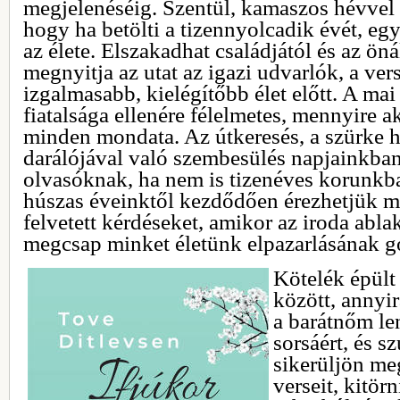
megjelenéséig. Szentül, kamaszos hévvel é
hogy ha betölti a tizennyolcadik évét, egy
az élete. Elszakadhat családjától és az ön
megnyitja az utat az igazi udvarlók, a ver
izgalmasabb, kielégítőbb élet előtt. A m
fiatalsága ellenére félelmetes, mennyire a
minden mondata. Az útkeresés, a szürke 
darálójával való szembesülés napjainkban 
olvasóknak, ha nem is tizenéves korunkb
húszas éveinktől kezdődően érezhetjük m
felvetett kérdéseket, amikor az iroda abla
megcsap minket életünk elpazarlásának g
Kötelék épült
között, annyi
a barátnőm le
sorsáért, és s
sikerüljön meg
verseit, kitör