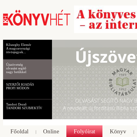
Kőszeghy Elemér
A magyarországi
ötvösjegyek...
Újszövetség
olvasást segítő
nagy betűkkel
SZERZŐI KIADÁS
PROFI MÓDON
Tandori Dezső
TANDORI SZUBJEKTÍV
Főoldal
Online
Folyóirat
Könyv