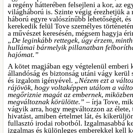
a regény hátterében felsejleni a kor, az 
világháború is. Szinte végig érezhetjük a
háború egyre valószínűbb lehetőségét, é
kerekedik felül Tove személyes történeté
a művészet keresésén, mégsem hagyja érint
„De leginkább rettegek, úgy érzem, mint
hullámai bármelyik pillanatban felboríth
hajómat.”
A kötet magjában egy végtelenül emberi k
állandóság és biztonság utáni vágy kerül
és izgalom igényével.
„Nézem ezt a válto
rájövök, hogy voltaképpen utálom a vált
megőriznie magát az embernek, miközben
megváltoznak körülötte.”
– írja Tove, mi
vágyik arra, hogy megváltozzon az élete,
hivatást, amiben értelmet lát, és kikerülj
fullasztó irodai robotból. Izgalmasabbá kel
izgalmas és különleges emberekkel kell k