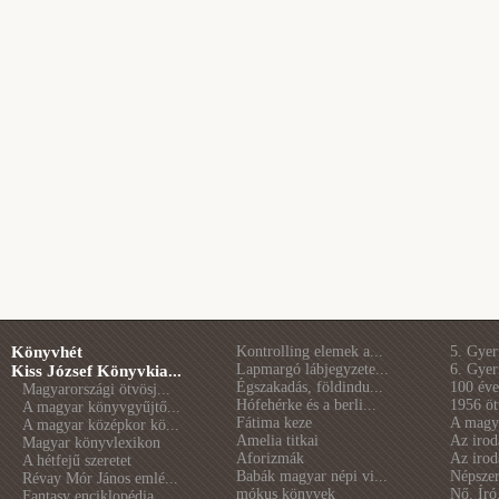
Könyvhét
Kontrolling elemek a...
5. Gye
Lapmargó lábjegyzete...
6. Gye
Kiss József Könyvkia...
Égszakadás, földindu...
100 éve 
Magyarországi ötvösj...
Hófehérke és a berli...
1956 öt
A magyar könyvgyűjtő...
Fátima keze
A magya
A magyar középkor kö...
Amelia titkai
Az irod
Magyar könyvlexikon
Aforizmák
Az irod
A hétfejű szeretet
Babák magyar népi vi...
Népszer
Révay Mór János emlé...
mókus könyvek
Nő. Író
Fantasy enciklopédia...