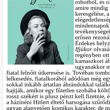
robotból, és o
amire mindig 
keresgélése, 
elégedetlenség
mindennapok 
tevékenységei
erősen rezoná
Érdekes helyz
Ifjúkor
olvasá
regényben ot
kamaszkori áb
ugyanakkor m
fiatal felnőtt útkeresése is. Tovéban tombo
lelkesedés, fiatalkorából adódóan még eg
sokkal inkább ártatlan ábrándokkal talál
hajtják, amikor egy fűtetlen szobába költ
rossz székért is plusz pénzt kell fizetnie
a házinéni Hitlert éltető harsogása szűrődi
ugyan alapvetően komikus karakter, de még