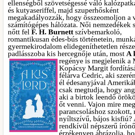
ellenségből szövetségessé váló kalózpat
és kutyaseriffel, majd szuperhősként
megakadályozzák, hogy összeomoljon a v
számítógépes hálózata. Női nemzedékek 
nőtt fel
F. H. Burnett
szívbemarkoló,
romantikusan édes-bús történetein, munk
gyermekirodalom elidegeníthetetlen része.
padlásszoba kis hercegnője után, most
A 
regénye is megjelenik 
Kopácsy Margit fordítás
félárva Cedric, aki szer
él édesanyjával Ameriká
csak megtudja, hogy angl
aki a birtok leendő örö
őt venni. Vajon mire me
parancsoláshoz szokott,
nyíltszívű, bájos kisfiú?
rendkívül népszerű írónő
érzékenyen ábrázolja, ho