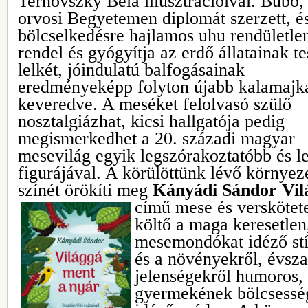
Ternovszky Béla illusztrációival. Bubó,
orvosi Begyetemen diplomát szerzett, é
bölcselkedésre hajlamos uhu rendületle
rendel és gyógyítja az erdő állatainak te
lelkét, jóindulatú balfogásainak
eredményeképp folyton újabb kalamajk
keveredve. A meséket felolvasó szülő
nosztalgiázhat, kicsi hallgatója pedig
megismerkedhet a 20. századi magyar
mesevilág egyik legszórakoztatóbb és l
figurájával. A körülöttünk lévő környez
színét örökíti meg
Kányádi Sándor Vil
című
mese és verskötet
költő a maga keresetle
mesemondókat idéző stíl
és a növényekről, évsza
jelenségekről humoros,
gyermekének bölcsességé