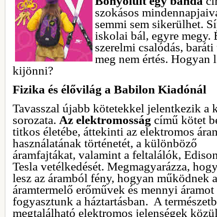
Bonyolult egy banda
cí
szokásos mindennapjaival
semmi sem sikerülhet. Sí
iskolai bál, egyre megy.
szerelmi csalódás, baráti
meg nem értés. Hogyan l
kijönni?
Fizika és élővilág a Babilon Kiadónál
Tavasszal újabb kötetekkel jelentkezik a
sorozata.
Az elektromosság
című kötet b
titkos életébe, áttekinti az elektromos ára
használatának történetét, a
különböző
áramfajtákat, valamint a feltalálók, Ediso
Tesla vetélkedését. Megmagyarázza, hog
lesz az áramból fény, hogyan működnek 
áramtermelő erőművek és mennyi áramot
fogyasztunk a háztartásban. A természet
megtalálható elektromos jelenségek közü