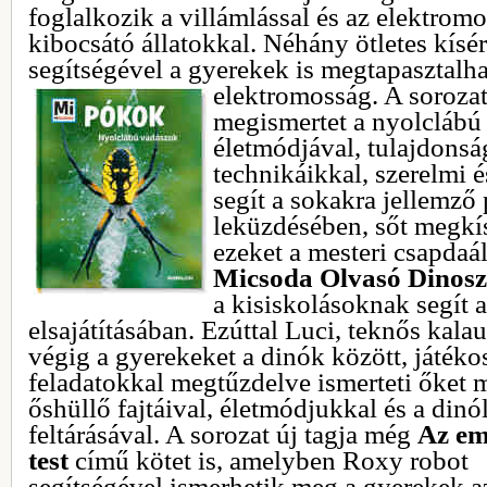
foglalkozik a villámlással és az elektrom
kibocsátó állatokkal. Néhány ötletes kísér
segítségével a gyerekek is megtapasztalha
elektromosság. A soroza
megismertet a nyolclábú
életmódjával, tulajdonság
technikáikkal, szerelmi é
segít a sokakra jellemző
leküzdésében, sőt megkís
ezeket a mesteri csapdaá
Micsoda Olvasó Dinos
a kisiskolásoknak segít 
elsajátításában. Ezúttal Luci, teknős
kalau
végig a gyerekeket a dinók között, játéko
feladatokkal megtűzdelve ismerteti őket 
őshüllő fajtáival, életmódjukkal és a dinó
feltárásával. A sorozat új tagja még
Az em
test
című kötet is, amelyben Roxy robot
segítségével ismerhetik meg a gyerekek a