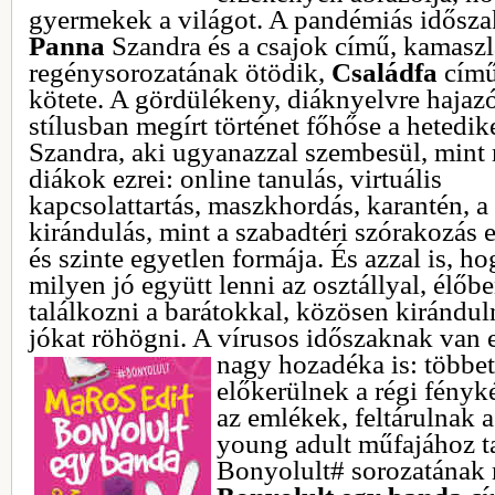
gyermekek a világot. A pandémiás időszak
Panna
Szandra és a csajok című, kamasz
regénysorozatának ötödik,
Családfa
cím
kötete. A gördülékeny, diáknyelvre hajaz
stílusban megírt történet főhőse a hetedik
Szandra, aki ugyanazzal szembesül, mint 
diákok ezrei: online tanulás, virtuális
kapcsolattartás, maszkhordás, karantén, a
kirándulás, mint a szabadtéri szórakozás 
és szinte egyetlen formája. És azzal is, h
milyen jó együtt lenni az osztállyal, élőb
találkozni a barátokkal, közösen kiránduln
jókat röhögni. A vírusos időszaknak van
nagy hozadéka is: többet
előkerülnek a régi fény
az emlékek, feltárulnak a
young adult műfajához t
Bonyolult# sorozatának 