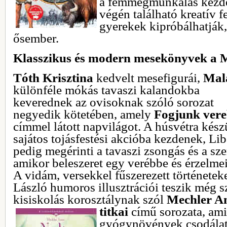
a fémmegmunkálás kezdet
végén található kreatív f
gyerekek kipróbálhatják,
ősember.
Klasszikus és modern mesekönyvek a
Tóth Krisztina
kedvelt mesefigurái,
Mala
különféle mókás tavaszi kalandokba
keverednek az ovisoknak szóló sorozat
negyedik kötetében, amely
Fogjunk vere
címmel látott napvilágot. A húsvétra kész
sajátos tojásfestési akcióba kezdenek, Lib
pedig megérinti a tavaszi zsongás és a sz
amikor beleszeret egy verébbe és érzelmei
A vidám, versekkel fűszerezett történeteke
László humoros illusztrációi teszik még s
kisiskolás korosztálynak szól
Mechler A
titkai
című sorozata, ami
gyógynövények csodálato