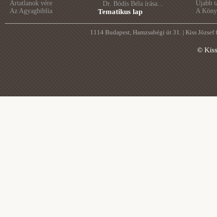
Ártatlanok vére
Újabb t
Dr. Bódis Béla írása...
Az Agyagbiblia
A Könyv
Tematikus lap
1114 Budapest, Hamzsabégi út 31. | Kiss József
© Kis