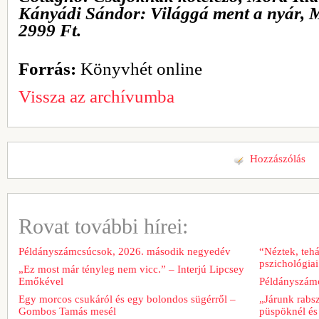
Kányádi Sándor: Világgá ment a nyár, M
2999 Ft.
Forrás:
Könyvhét online
Vissza az archívumba
Hozzászólás
Rovat további hírei:
Példányszámcsúcsok, 2026. második negyedév
“Néztek, tehá
pszichológiai
„Ez most már tényleg nem vicc.” – Interjú Lipcsey
Emőkével
Példányszámc
Egy morcos csukáról és egy bolondos sügérről –
„Járunk rabs
Gombos Tamás mesél
püspöknél és