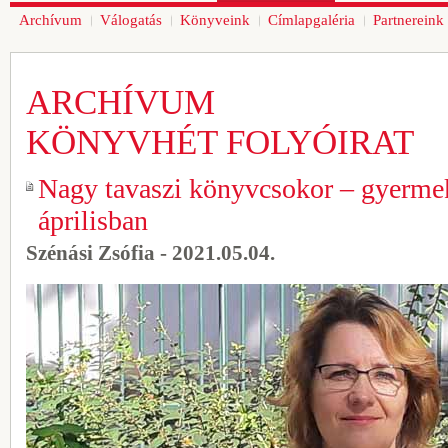
Archívum
Válogatás
Könyveink
Címlapgaléria
Partnereink
ARCHÍVUM
KÖNYVHÉT FOLYÓIRAT
Nagy tavaszi könyvcsokor – gyermek
áprilisban
Szénási Zsófia - 2021.05.04.