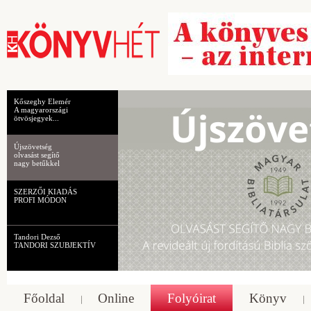
Kőszeghy Elemér
A magyarországi
ötvösjegyek...
Újszövetség
olvasást segítő
nagy betűkkel
SZERZŐI KIADÁS
PROFI MÓDON
Tandori Dezső
TANDORI SZUBJEKTÍV
Főoldal
Online
Folyóirat
Könyv