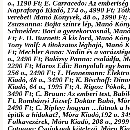
o., 1190 Ft; E. Carracedo: Az emberiség 
Napraforgó Kiadó, 174 o., 4990 Ft; Tót
verebet! Manó Könyvek, 48 o., 1990 Ft
Zsuzsanna: Bojta színre lép, Manó Könyv
Schneider: Bori a gyerekorvosnál, Manó
Ft; F. H. Burnett: A kis lord, Manó Köny
Tony Wolf: A titokzatos léghajó, Manó K
Ft; Mechler Anna: Nadin és a varázstég
o., 2490 Ft; Balázsy Panna: családfa, 
2290 Ft; Maros Edit: Bonyolult egy ba
256 o., 2490 Ft; L. Hennemann: Elektr
Kiadó, 48 o., 3490 Ft; K. Bischoff: Din
Kiadó, 64 o., 1995 Ft; A. Rigos: Pókok, 
3490 Ft; C. Braun: Az emberi test, Babil
Ft. Romhányi József: Doktor Bubó, Mór
2490 Ft; C. Ripley: hogyan …látnak a ha
építik a hidakat?, Móra Kiadó,192 o. 34
Falkavezérek, Móra Kiadó, 208 o., 2999
Cotugno: Csajoknak kötelező, Móra Kiad