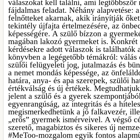
válaszokat kell találni, ami legtöbbszö
fájdalmas feladat. Néhány alapvetése: 
felnőtteket akarnak, akik irányítják őke
tekintély újfajta értelmezésére, az önbec
képességére. A szülő bízzon a gyermeké
magában lakozó gyermeket is. Konkrét
kérdésekre adott válaszok is találhatók 
könyvben a legégetőbb témákról: válás 
szülői felügyeleti jog, jutalmazás és bün
a nemet mondás képessége, az önfeláld
határa, anya- és apa szerepek, szülői ha
értékválság és új értékek. Megtudhatjuk
jelent a szülő és a gyerek szempontjábó
egyenrangúság, az integritás és a hitele
megismerkedhetünk a jó falkavezér, ille
„erős” gyermek ismérveivel. A végső c
szerető, magabiztos és sikeres új nemze
#MeToo-mozgalom egyik fontos alapmű