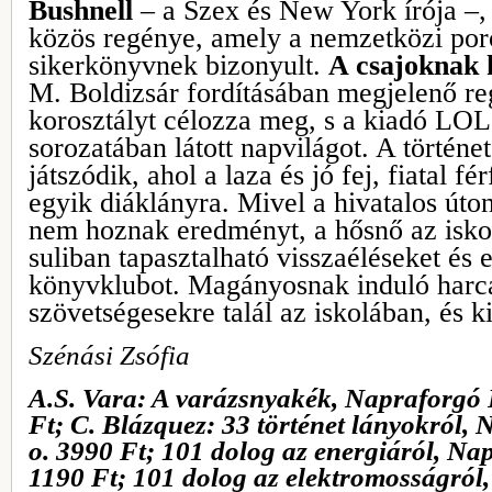
Bushnell
– a Szex és New York írója –,
közös regénye, amely a nemzetközi po
sikerkönyvnek bizonyult.
A csajoknak 
M. Boldizsár fordításában megjelenő re
korosztályt célozza meg, s a kiadó LO
sorozatában látott napvilágot. A történ
játszódik, ahol a laza és jó fej, fiatal f
egyik diáklányra. Mivel a hivatalos úton
nem hoznak eredményt, a hősnő az isko
suliban tapasztalható visszaéléseket és e
könyvklubot. Magányosnak induló harc
szövetségesekre talál az iskolában, és ki
Szénási Zsófia
A.S. Vara: A varázsnyakék, Napraforgó 
Ft; C. Blázquez: 33 történet lányokról,
o. 3990 Ft; 101 dolog az energiáról, Nap
1190 Ft; 101 dolog az elektromosságról