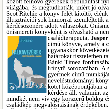
között felnövő gyerekek bepillantást n
világába, és megtudhatják, miért jó olva
Scot Ritchie a könyv felét kitöltő, élén
illusztrációi sok humorral szemléltetik 
kérdésözönére adott válaszokat. Önismer
önismereti könyvként is olvasható a ne
családterapeuta,
Jesper
című könyve, amely a cs
ugyanakkor következete
határokat tiszteletben ta
Bánki Tímea fordításáb
iránytű sorozatában. A
gyermek című munkáját
neveléstudományi könyv
kötet középpontjában a 
kérdése áll, valamint a
mindkét nem vív egy korszerű boldog 
családkép megvalósításának érdekében. 