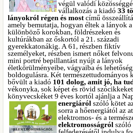
végül valódi közösséggé
vállalkozás a kiadó
33 t
lányokról régen és most
című összeállítá
amely bemutatja, hogyan éltek a lányok a
különböző korokban, földrészeken és
kultúrákban az őskortól a 21. századi
gyerekkatonákig. A 61, részben fiktív
személyeket, részben ismert nőket felvonu
mini portré bepillantást nyújt a lányok
életkörülményeibe, vágyaiba és lehetőség
boldogulásra. Két természettudományos k
bővült a kiadó
101 dolog, amit jó, ha tu
vékonyka, sok képet és rövid szócikkeket
könyvecskéket 9 éves kortól ajánlja a Na
energiáról
szóló kötet az
sorra a hőenergiától az a
elektromos- és a termész
elektromosságról
szóló 
felfedezésétől indulva fo