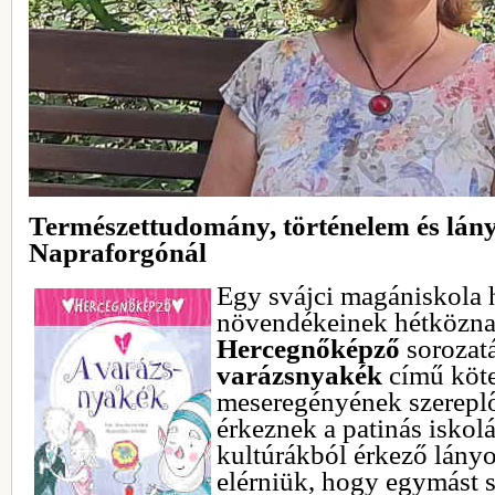
Természettudomány, történelem és lány
Napraforgónál
Egy svájci magániskola 
növendékeinek hétköznap
Hercegnőképző
sorozatá
varázsnyakék
című köte
meseregényének szereplő
érkeznek a patinás iskol
kultúrákból érkező lán
elérniük, hogy egymást 