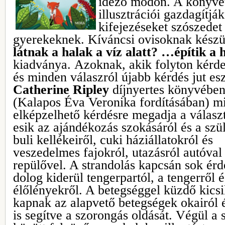
idéző módon. A könyve
illusztrációi gazdagítjá
kifejezéseket szószedet
gyerekeknek. Kíváncsi ovisoknak készül
látnak a halak a víz alatt? …építik a
kiadványa.
Azoknak, akik folyton kérd
és minden válaszról újabb kérdés jut es
Catherine Ripley
díjnyertes könyvébe
(Kalapos Éva Veronika fordításában) m
elképzelhető kérdésre megadja a válasz
esik az ajándékozás szokásáról és a szü
buli kellékeiről, cuki háziállatokról és
veszedelmes fajokról, utazásról autóval
repülővel. A strandolás kapcsán sok ér
dolog kiderül tengerpartól, a tengerről 
élőlényekről. A betegséggel küzdő kicsik
kapnak az alapvető betegségek okairól é
is segítve a szorongás oldását. Végül a