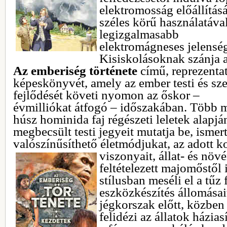
elektromosság előállításáv
széles körű
használatával
legizgalmasabb
elektromágneses jelensé
Kisiskolásoknak szánja 
Az emberiség története
című, reprezenta
képeskönyvét, amely az ember testi és sz
fejlődését követi nyomon az őskor –
évmilliókat átfogó – időszakában. Több 
húsz hominida faj régészeti leletek alapjá
megbecsült testi jegyeit mutatja be, ismert
valószínűsíthető életmódjukat, az adott k
viszonyait, állat- és növ
feltételezett majomőstől 
stílusban meséli el a tűz 
eszközkészítés állomásait
jégkorszak előtt, közben
felidézi az állatok házias