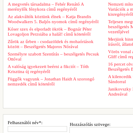
A megvetés társadalma – Fehér Renátó A
Nemzeti míto
merénylők fénykora című regényéről
Variációk a m
kisregényérő
Az alakváltók köztünk élnek – Katja Brandis
Woodwalkers 5. Baljós nyomok című regényéről
Teljesen meg
beszélgetés M
Kóser szex és elporladt ökrök – Bognár Péter
vezetőjével
Lovagoljon Perzsiába a halál! című kötetéről
Merjünk hinn
Zűrök az űrben - csodazöldek és mohaóriások
írásról, álla
között – Beszélgetés Majoros Nórával
Vörös vonal 
Személyre szabott Szentírás – beszélgetés Pecsuk
Gliff című re
Ottóval
16 percet ol
A valóság igyekezett beérni a fikciót – Tóth
Beszélgetés 
Krisztina új regényéről
A kilencedik 
Függők vagyunk – Jonathan Haidt A szorongó
Sándorral
nemzedék című kötetéről
Janikovszky 
Andreával
Felhasználói név*:
Hozzászólás szövege: