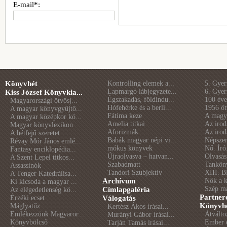
E-mail*:
Könyvhét
Kontrolling elemek a...
5. Gye
Lapmargó lábjegyzete...
6. Gye
Kiss József Könyvkia...
Égszakadás, földindu...
100 éve 
Magyarországi ötvösj...
Hófehérke és a berli...
1956 öt
A magyar könyvgyűjtő...
Fátima keze
A magya
A magyar középkor kö...
Amelia titkai
Az irod
Magyar könyvlexikon
Aforizmák
Az irod
A hétfejű szeretet
Babák magyar népi vi...
Népszer
Révay Mór János emlé...
mókus könyvek
Nő. Író
Fantasy enciklopédia...
Újraolvasva – hatvan...
Olvasás
A Szent Lepel titkos...
Szabadmatt
Tankön
Assassinók
Tandori Szubjektív
XIII. B
A Tenger Katedrálisa...
Archívum
Nők a 
Ki kicsoda a magyar ...
Szép m
Címlapgaléria
Az elégedetlenség kö...
Partner
Érzéki ecset
Válogatás
Könyvhé
Máglyatűz
Kertész Ákos írásai...
Emlékezzünk Magyaror...
Átválto
Murányi Gábor írásai...
Könyvbölcső
Ember é
Tarján Tamás írásai...