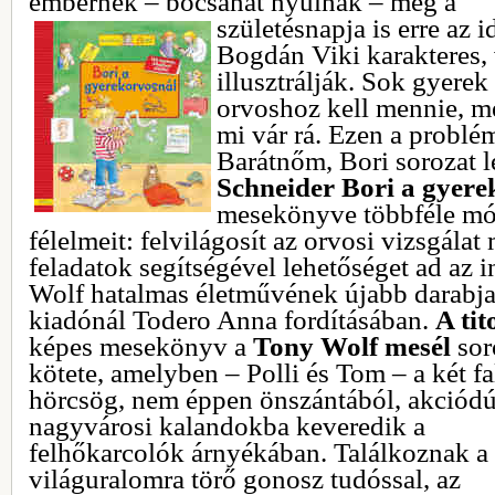
embernek – bocsánat nyúlnak – még a
születésnapja is erre az 
Bogdán Viki karakteres, 
illusztrálják. Sok gyere
orvoshoz kell mennie, m
mi vár rá. Ezen a problé
Barátnőm, Bori sorozat l
Schneider Bori a gyere
mesekönyve többféle mód
félelmeit: felvilágosít az orvosi vizsgálat
feladatok segítségével lehetőséget ad az 
Wolf hatalmas életművének újabb darabja 
kiadónál Todero Anna fordításában.
A tit
képes
mesekönyv a
Tony Wolf mesél
sor
kötete, amelyben – Polli és Tom – a két fa
hörcsög, nem éppen önszántából, akciód
nagyvárosi kalandokba keveredik a
felhőkarcolók árnyékában. Találkoznak a
világuralomra törő gonosz tudóssal, az