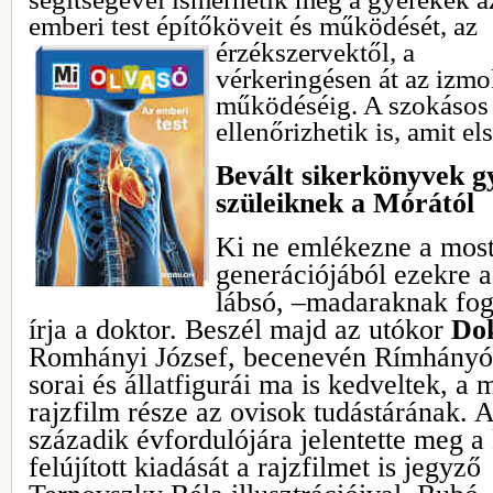
emberi test építőköveit és működését, az
érzékszervektől, a
vérkeringésen át az izm
működéséig. A szokásos 
ellenőrizhetik is, amit els
Bevált sikerkönyvek g
szüleiknek a Mórától
Ki ne emlékezne a most
generációjából ezekre 
lábsó, –madaraknak fogs
írja a doktor. Beszél majd az utókor
Dok
Romhányi József, becenevén Rímhányó
sorai és állatfigurái ma is kedveltek, a
rajzfilm része az ovisok tudástárának. 
századik évfordulójára jelentette meg a
felújított
kiadását a rajzfilmet is jegyző