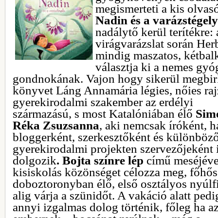
megismerteti a kis olvas
Nadin és a varázstégely
nadálytő kerül terítékre:
virágvarázslat során Her
mindig maszatos, kétbal
választja ki a nemes gy
gondnokának. Vajon hogy sikerül megbirk
könyvet Láng Annamária légies, nőies rajza
gyerekirodalmi
szakember az erdélyi
származású, s most Katalóniában élő
Sim
Réka Zsuzsanna
, aki nemcsak íróként, 
bloggerként, szerkesztőként és különböz
gyerekirodalmi projekten szervezőjeként 
dolgozik
. Bojta színre lép
című meséjéve
kisiskolás közönséget célozza meg, főhős
doboztoronyban élő, első osztályos nyúlfi
alig várja a szünidőt. A vakáció alatt pedi
annyi izgalmas dolog történik, főleg ha a