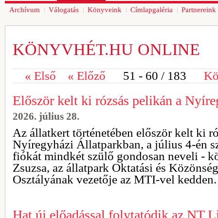
Archívum
Válogatás
Könyveink
Címlapgaléria
Partnereink
KÖNYVHÉT.HU ONLINE
«
Első
«
Előző
51 - 60
/ 183
Kö
Először kelt ki rózsás pelikán a Nyír
2026. július 28.
Az állatkert történetében először kelt ki r
Nyíregyházi Állatparkban, a július 4-én s
fiókát mindkét szülő gondosan neveli - k
Zsuzsa, az állatpark Oktatási és Közönsé
Osztályának vezetője az MTI-vel kedden.
Hat új előadással folytatódik az NT L