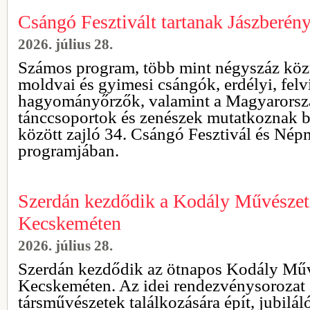
Csángó Fesztivált tartanak Jászberén
2026. július 28.
Számos program, több mint négyszáz kö
moldvai és gyimesi csángók, erdélyi, fel
hagyományőrzők, valamint a Magyarorszá
tánccsoportok és zenészek mutatkoznak be
között zajló 34. Csángó Fesztivál és Nép
programjában.
Szerdán kezdődik a Kodály Művészeti
Kecskeméten
2026. július 28.
Szerdán kezdődik az ötnapos Kodály Művé
Kecskeméten. Az idei rendezvénysorozat 
társművészetek találkozására épít, jubilál