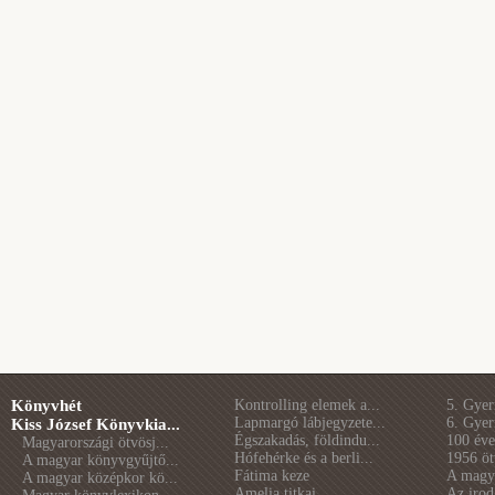
Könyvhét
Kontrolling elemek a...
5. Gye
Lapmargó lábjegyzete...
6. Gye
Kiss József Könyvkia...
Égszakadás, földindu...
100 éve 
Magyarországi ötvösj...
Hófehérke és a berli...
1956 öt
A magyar könyvgyűjtő...
Fátima keze
A magya
A magyar középkor kö...
Amelia titkai
Az irod