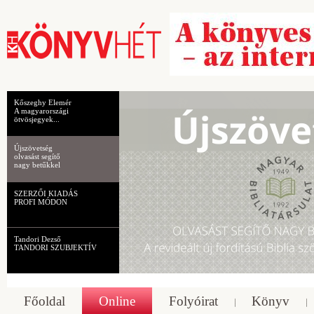
Kőszeghy Elemér
A magyarországi
ötvösjegyek...
Újszövetség
olvasást segítő
nagy betűkkel
SZERZŐI KIADÁS
PROFI MÓDON
Tandori Dezső
TANDORI SZUBJEKTÍV
Főoldal
Online
Folyóirat
Könyv