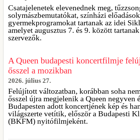
Csatajelenetek elevenednek meg, tűzzsong
solymászbemutatókat, színházi előadásoka
gyermekprogramokat tartanak az idei Sikl
amelyet augusztus 7. és 9. között tartana
szervezők.
A Queen budapesti koncertfilmje felúj
ősszel a mozikban
2026. július 27.
Felújított változatban, korábban soha ne
ősszel újra megjelenik a Queen negyven é
Budapesten adott koncertjének kép és ha
világszerte vetítik, először a Budapesti 
(BKFM) nyitófilmjeként.