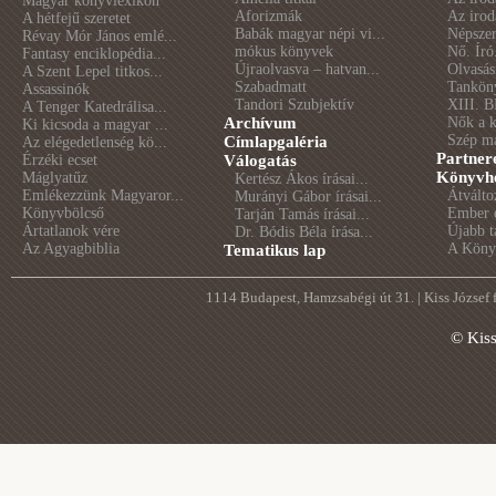
Magyar könyvlexikon
Aforizmák
Az irod
A hétfejű szeretet
Babák magyar népi vi...
Népszer
Révay Mór János emlé...
mókus könyvek
Nő. Író
Fantasy enciklopédia...
Újraolvasva – hatvan...
Olvasás
A Szent Lepel titkos...
Szabadmatt
Tankön
Assassinók
Tandori Szubjektív
XIII. B
A Tenger Katedrálisa...
Archívum
Nők a 
Ki kicsoda a magyar ...
Szép m
Címlapgaléria
Az elégedetlenség kö...
Partner
Érzéki ecset
Válogatás
Könyvhé
Máglyatűz
Kertész Ákos írásai...
Emlékezzünk Magyaror...
Átválto
Murányi Gábor írásai...
Könyvbölcső
Ember é
Tarján Tamás írásai...
Ártatlanok vére
Újabb t
Dr. Bódis Béla írása...
Az Agyagbiblia
A Könyv
Tematikus lap
1114 Budapest, Hamzsabégi út 31. | Kiss József
© Kis