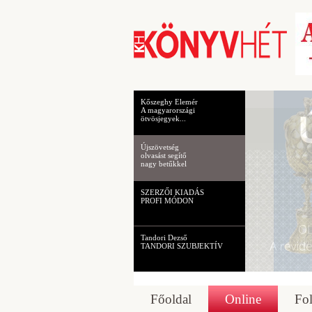
Kőszeghy Elemér
A magyarországi
ötvösjegyek...
Újszövetség
olvasást segítő
nagy betűkkel
SZERZŐI KIADÁS
PROFI MÓDON
Tandori Dezső
TANDORI SZUBJEKTÍV
Főoldal
Online
Fol