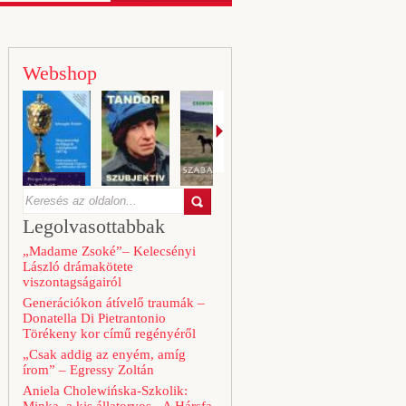
Webshop
Legolvasottabbak
„Madame Zsoké”– Kelecsényi
László drámakötete
viszontagságairól
Generációkon átívelő traumák –
Donatella Di Pietrantonio
Törékeny kor című regényéről
„Csak addig az enyém, amíg
írom” – Egressy Zoltán
Aniela Cholewińska-Szkolik: