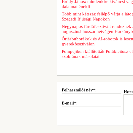
Bródy János: mindenkire kíváncsi vag
dalaimat énekli
Több mint kétszáz fellépő várja a láto
Szegedi Ifjúsági Napokon
Négynapos fürdőfesztivált rendeznek 
augusztusi hosszú hétvégén Harkány
Óriásbuborékok és AI-robotok is leszn
gyerekfesztiválon
Pompejiben kiállították Polükleitosz el
szobrának másolatát
Felhasználói név*:
Hozz
E-mail*: