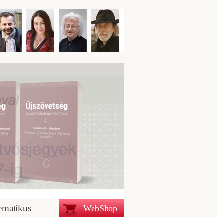
ematikus
WebShop