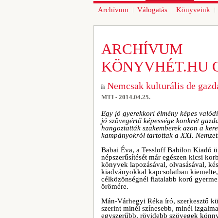
Archívum
Válogatás
Könyveink
ARCHÍVUM
KÖNYVHÉT.HU 
Nemcsak kulturális de gazda
MTI - 2014.04.25.
Egy jó gyerekkori élmény képes valódi,
jó szövegértő képessége konkrét gazd
hangoztatták szakemberek azon a kerek
kampányokról tartottak a XXI. Nemzet
Babai Éva, a Tessloff Babilon Kiadó ü
népszerűsítését már egészen kicsi kor
könyvek lapozásával, olvasásával, kés
kiadványokkal kapcsolatban kiemelte
célközönségnél fiatalabb korú gyerme
örömére.
Mán-Várhegyi Réka író, szerkesztő kü
szerint minél színesebb, minél izgalm
egyszerűbb, rövidebb szövegek könnye