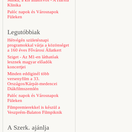
Minka, a kis állatorvos - A Hársfa
Klinika
Palóc napok és Városnapok
Füleken
Legutóbbiak
Hétvégén születésnapi
programokkal várja a közönséget
a 160 éves Fővárosi Állatkert
Sziget - Az M1-en láthatóak
lesznek magyar előadók
koncertjei
Minden eddiginél több
versenyfilm a 33.
Országos/Kárpát-medencei
Diákfilmszemlén
Palóc napok és Városnapok
Füleken
Filmpremierekkel is készül a
Veszprém-Balaton Filmpiknik
A Szerk. ajánlja