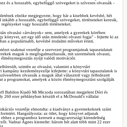
z és a hosszabb, egybefüggő szövegeket is szívesen olvassák -
letének elnöke megjegyezte, hogy bár a kisebbek kevésbé, hét
 inkább a hosszabb, egybefüggő szövegeket, történeteket keresik,
 regényeket vagy hosszabb történeteket.
ntán olvasási »árványok« sem, amelyek a gyerekek körében
y könyvet, azt egy idő után mindenki olvasni fogja" - fejtette ki az
ában a populárisabb, kevésbé irodalmi műveket érinti.
ntézet szakmai vezetője a szervezet programjainak tapasztalatait
yerekek maguk is megfogalmazhassák, mit szeretnének olvasni,
ó élménymegosztás nyújt valódi motivációt.
lhíresült, szintén az olvasást, valamint a könyvtári
ri kampány kezdeményezője kifejtette: a könyvtári tapasztalatok is
szívesebben olvassák a maguk által választott vagy felfedezett
kat a programokat, amelyek a közös élménymegosztást szolgálják
sloff Babilon Kiadó Mi Micsoda sorozatában megjelent Dóri és
 260 ezer példányban készült el a McDonald's vállalat
ikációs vezetője elmondta: a kiadványt a gyermekeknek szánt
forintért. Hangsúlyozta: az ötlet, hogy könyvet adjanak
 ehhez a programhoz keresett a magyarországi kirendeltség
zerzőt. Vadnai Ágnes kiemelte: három hét alatt több mint 22 ezer
öz.