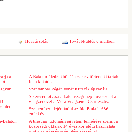
Hozzászólás
Továbbküldés e-mailben
árja a
A Balaton üledékéből 11 ezer év történetét tárták
ert
fel a kutatók
magyar
Szeptember végén ismét Kutatók éjszakája
Sikeresen ötvözi a kalotaszegi népművészetet a
33.
világzenével a Méra Világzenei Csűrfesztivál
zemlén
Szeptember elején indul az Ide Buda! 1686
emlékév
m-Balaton
A bresciai tudományegyetem felmérése szerint a
közösségi oldalak 14 éves kor előtti használata
rontja az írás- és számolási készséget