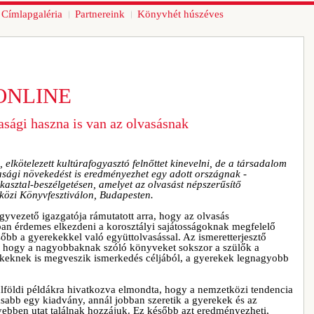
Címlapgaléria
Partnereink
Könyvhét húszéves
ONLINE
sági haszna is van az olvasásnak
 elkötelezett kultúrafogyasztó felnőttet kinevelni, de a társadalom
asági növekedést is eredményezhet egy adott országnak -
asztal-beszélgetésen, amelyet az olvasást népszerűsítő
közi Könyvfesztiválon, Budapesten.
gyvezető igazgatója rámutatott arra, hogy az olvasás
ban érdemes elkezdeni a korosztályi sajátosságoknak megfelelő
őbb a gyerekekkel való együttolvasással. Az ismeretterjesztő
, hogy a nagyobbaknak szóló könyveket sokszor a szülők a
keknek is megveszik ismerkedés céljából, a gyerekek legnagyobb
lföldi példákra hivatkozva elmondta, hogy a nemzetközi tendencia
asabb egy kiadvány, annál jobban szeretik a gyerekek és az
bben utat találnak hozzájuk. Ez később azt eredményezheti,