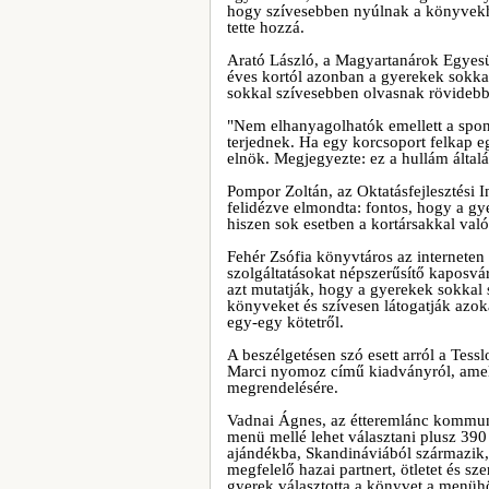
hogy szívesebben nyúlnak a könyvekhe
tette hozzá.
Arató László, a Magyartanárok Egyesü
éves kortól azonban a gyerekek sokkal
sokkal szívesebben olvasnak rövidebb
"Nem elhanyagolhatók emellett a spo
terjednek. Ha egy korcsoport felkap eg
elnök. Megjegyezte: ez a hullám által
Pompor Zoltán, az Oktatásfejlesztési I
felidézve elmondta: fontos, hogy a g
hiszen sok esetben a kortársakkal val
Fehér Zsófia könyvtáros az interneten e
szolgáltatásokat népszerűsítő kaposvá
azt mutatják, hogy a gyerekek sokkal 
könyveket és szívesen látogatják azo
egy-egy kötetről.
A beszélgetésen szó esett arról a Tes
Marci nyomoz című kiadványról, amely
megrendelésére.
Vadnai Ágnes, az étteremlánc kommun
menü mellé lehet választani plusz 390 
ajándékba, Skandináviából származik,
megfelelő hazai partnert, ötletet és s
gyerek választotta a könyvet a menüh