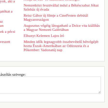
yok, aki a
Nemzetközi fesztivállal indul a Békéscsabai Jókai
Színház új évada
gatókat a
Reisz Gábor új filmje a CineFesten debütál
Magyarországon
az
ban
Augusztus végéig látogatható a Dolce vita kiállítás
a Magyar Nemzeti Galériában
ek a pécsi
Elhunyt Kelemen Lajos író
veszett
Minden idők legnagyobb összbevételű hétvégéjét
hozta Észak-Amerikában az Odüsszeia és a
Pókember: Vadonatúj nap
ászólás szövege: