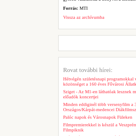
Forrás:
MTI
Vissza az archívumba
Rovat további hírei:
Hétvégén születésnapi programokkal v
közönséget a 160 éves Fővárosi Állatk
Sziget - Az M1-en láthatóak lesznek 
előadók koncertjei
Minden eddiginél több versenyfilm a 
Országos/Kárpát-medencei Diákfilms
Palóc napok és Városnapok Füleken
Filmpremierekkel is készül a Veszpré
Filmpiknik