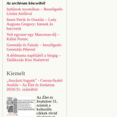
Az archívum kincseiből
Indiánok nyomában – Beszélgetés
Lóránt Attilával
Szent Patrik és Osszián – Lady
Augusta Gregory: Istenek és
harcosok
Volt egyszer egy Maecenas-díj –
Kállai Ferenc
Gerendás és Faludy – beszélgetés
Gerendás Péterrel
A dédmama naplójától a blogig –
Találkozás Kiss Noémivel
Kiemelt
„Anyázni fogunk” - Cserna-Szabó
András – Az Élet és Irodalom
2026/31. számából
Az
Élet és
Irodalom
31.
számát a
kulturális
cikkek rövid