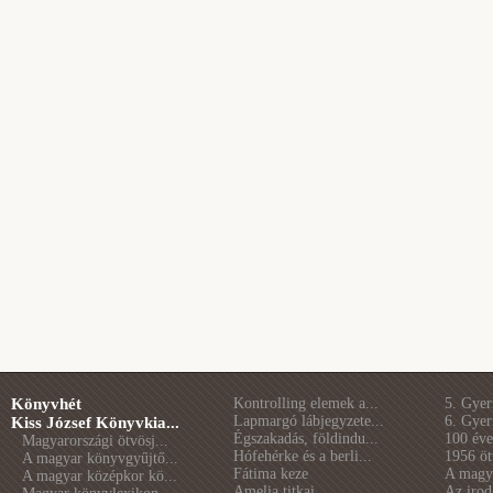
Könyvhét
Kontrolling elemek a...
5. Gye
Lapmargó lábjegyzete...
6. Gye
Kiss József Könyvkia...
Égszakadás, földindu...
100 éve 
Magyarországi ötvösj...
Hófehérke és a berli...
1956 öt
A magyar könyvgyűjtő...
Fátima keze
A magya
A magyar középkor kö...
Amelia titkai
Az irod