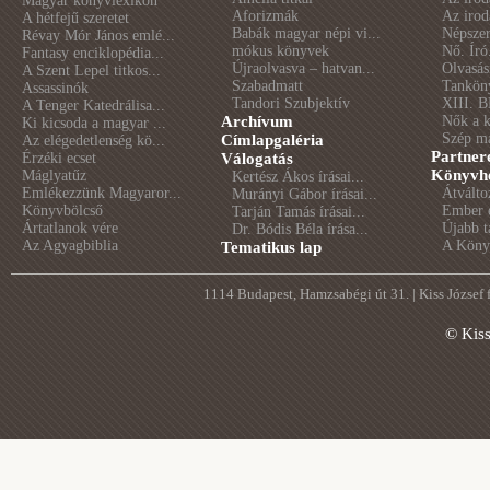
Magyar könyvlexikon
Aforizmák
Az irod
A hétfejű szeretet
Babák magyar népi vi...
Népszer
Révay Mór János emlé...
mókus könyvek
Nő. Író
Fantasy enciklopédia...
Újraolvasva – hatvan...
Olvasás
A Szent Lepel titkos...
Szabadmatt
Tankön
Assassinók
Tandori Szubjektív
XIII. B
A Tenger Katedrálisa...
Archívum
Nők a 
Ki kicsoda a magyar ...
Szép m
Címlapgaléria
Az elégedetlenség kö...
Partner
Érzéki ecset
Válogatás
Könyvhé
Máglyatűz
Kertész Ákos írásai...
Emlékezzünk Magyaror...
Átválto
Murányi Gábor írásai...
Könyvbölcső
Ember é
Tarján Tamás írásai...
Ártatlanok vére
Újabb t
Dr. Bódis Béla írása...
Az Agyagbiblia
A Könyv
Tematikus lap
1114 Budapest, Hamzsabégi út 31. | Kiss József
© Kis