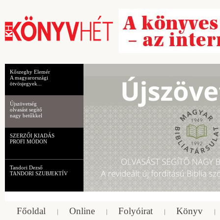
Kőszeghy Elemér
A magyarországi
ötvösjegyek...
Újszövetség
olvasást segítő
nagy betűkkel
SZERZŐI KIADÁS
PROFI MÓDON
Tandori Dezső
TANDORI SZUBJEKTÍV
Főoldal
Online
Folyóirat
Könyv