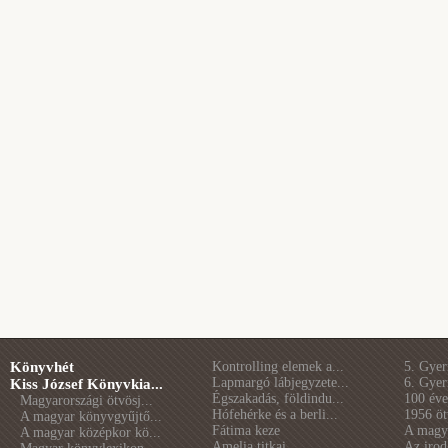
Könyvhét
Kontrolling elemek a...
5. Gye
Lapmargó lábjegyzete...
6. Gye
Kiss József Könyvkia...
Égszakadás, földindu...
100 éve 
Magyarországi ötvösj...
Hófehérke és a berli...
1956 öt
A magyar könyvgyűjtő...
Fátima keze
A magya
A magyar középkor kö...
Amelia titkai
Az irod