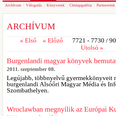
Archívum
Válogatás
Könyveink
Címlapgaléria
Partnereink
ARCHÍVUM
«
Első
«
Előző
7721 - 7730
/ 9
Utolsó
»
Burgenlandi magyar könyvek bemuta
2011. szeptember 08.
Legújabb, többnyelvű gyermekkönyveit m
burgenlandi Alsóőri Magyar Média és In
Szombathelyen.
Wroclawban megnyílik az Európai Ku