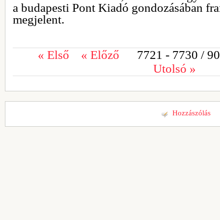
a budapesti Pont Kiadó gondozásában fra
megjelent.
«
Első
«
Előző
7721 - 7730
/ 9
Utolsó
»
Hozzászólás