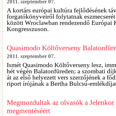
2011. szeptember 07.
A kortárs európai kultúra fejlődésének táv
forgatókönyveiről folytatnak eszmecserét
között Wroclawban rendezendő Európai K
Kongresszuson.
Quasimodo Költőverseny Balatonfür
2011. szeptember 07.
Ismét Quasimodo Költőverseny lesz, immá
hét végén Balatonfüreden; a szombati díj
át az első helyezett vers szerzőjének a főd
riport írójának a Bertha Bulcsú-emlékdíjat
Megmozdultak az olvasók a Jelenkor 
megmentéséért