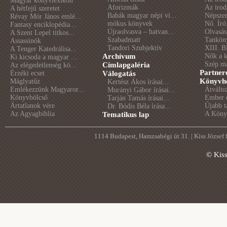
Magyar könyvlexikon
Aforizmák
Az irod
A hétfejű szeretet
Babák magyar népi vi...
Népszer
Révay Mór János emlé...
mókus könyvek
Nő. Író
Fantasy enciklopédia...
Újraolvasva – hatvan...
Olvasás
A Szent Lepel titkos...
Szabadmatt
Tankön
Assassinók
Tandori Szubjektív
XIII. B
A Tenger Katedrálisa...
Archívum
Nők a 
Ki kicsoda a magyar ...
Szép m
Címlapgaléria
Az elégedetlenség kö...
Partner
Érzéki ecset
Válogatás
Könyvhé
Máglyatűz
Kertész Ákos írásai...
Emlékezzünk Magyaror...
Átválto
Murányi Gábor írásai...
Könyvbölcső
Ember é
Tarján Tamás írásai...
Ártatlanok vére
Újabb t
Dr. Bódis Béla írása...
Az Agyagbiblia
A Könyv
Tematikus lap
1114 Budapest, Hamzsabégi út 31. | Kiss József
© Kis