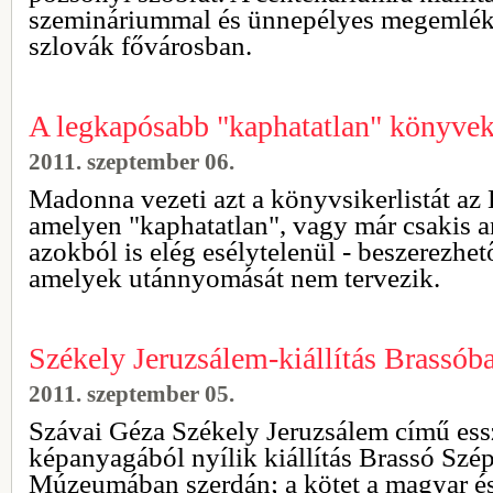
szemináriummal és ünnepélyes megemléke
szlovák fővárosban.
A legkapósabb "kaphatatlan" könyvek 
2011. szeptember 06.
Madonna vezeti azt a könyvsikerlistát az
amelyen "kaphatatlan", vagy már csakis a
azokból is elég esélytelenül - beszerezhe
amelyek utánnyomását nem tervezik.
Székely Jeruzsálem-kiállítás Brassób
2011. szeptember 05.
Szávai Géza Székely Jeruzsálem című es
képanyagából nyílik kiállítás Brassó Szé
Múzeumában szerdán; a kötet a magyar é