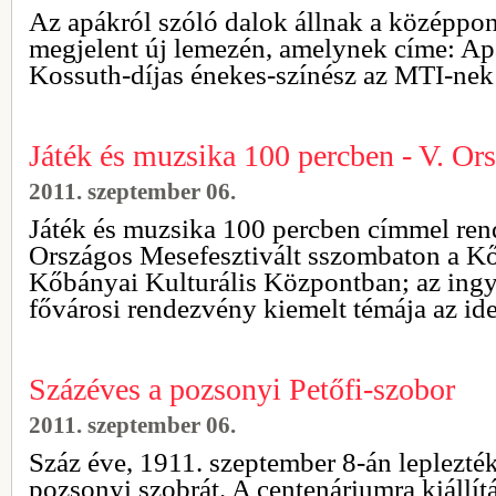
Az apákról szóló dalok állnak a középpon
megjelent új lemezén, amelynek címe: Apa
Kossuth-díjas énekes-színész az MTI-nek 
Játék és muzsika 100 percben - V. Or
2011. szeptember 06.
Játék és muzsika 100 percben címmel ren
Országos Mesefesztivált sszombaton a K
Kőbányai Kulturális Központban; az ingy
fővárosi rendezvény kiemelt témája az id
Százéves a pozsonyi Petőfi-szobor
2011. szeptember 06.
Száz éve, 1911. szeptember 8-án leplezték
pozsonyi szobrát. A centenáriumra kiállít