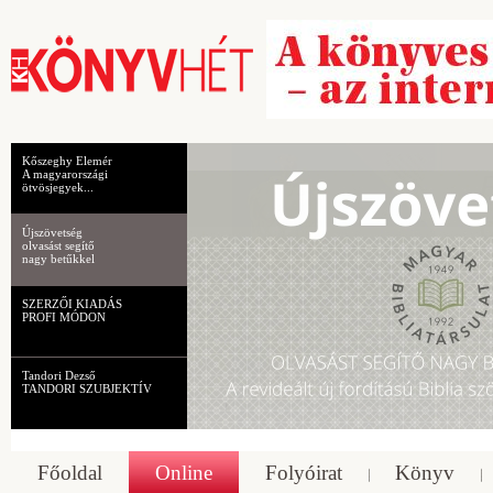
Kőszeghy Elemér
A magyarországi
ötvösjegyek...
Újszövetség
olvasást segítő
nagy betűkkel
SZERZŐI KIADÁS
PROFI MÓDON
Tandori Dezső
TANDORI SZUBJEKTÍV
Főoldal
Online
Folyóirat
Könyv